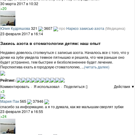
30 марта 2017 в 10:32
+20
Юлия Кудряшова
321
3607
про
Наркоз закисью азота
(Медицина)
23 февраля 2017 в 16:14
Закись азота в стоматологии детям: наш опыт
Недавно довелось столкнуться с записью азота. Началось все с того, что у
дочки на зубе увидела темное пятнышко и решила, что чем раньше оно
будет устранено, тем быстрее и безболезненнее будет лечение.
Перспектива ехать в городскую стоматологию, ...
(читать далее)
Рейтинг:
Комментировать
·
Я использовал
·
Поделиться
Действия ▼
+3
Мария Пак
565
37946
спасибо за информацию. а я то думала, как же малышам сверлят зубки
23 февраля 2017 в 16:55
+24