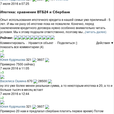
7 июля 2016 в 07:25
Ипотека: сравнение ВТБ24 и Сбербанк
Опыт использования ипотечного кредита в нашей семье уже приличный - 5
лет. И мы ни разу об ипотеке пока не пожалели. Конечно, перед
заключением кредитного договора нужно особенно внимательно читать
условия. Мы к этому подошли ответственно, поэтому мы...
(читать далее)
Рейтинг:
Комментировать
·
Нравится объект
·
Поделиться
Действия ▼
показать все комментарии (4)
+2
Юлия Кудряшова
321
3607
Примерно 7500 сейчас)
7 июля 2016 в 11:05
+3
Василиса Ошкина
670
28500
ну это уже более менее реальная сумма, а то некоторым ипотека в 20, а то и
больше тысяч в месяц встает
7 июля 2016 в 12:44
+2
Юлия Кудряшова
321
3607
Примерно 20 нам и предлагал сбербанк платить первое время) Потом