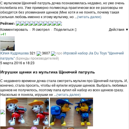
С мультиком Щенячий патруль дочка познакомилась недавно, но уже очень
полюбила его. Уже примерно полмесяца практически все ее разговоры не
обходятся без упоминания щенков )Мне хотя и не понять, почему такая
сильная любовь именно к этому мультику, но ...
(читать далее)
Рейтинг:
Комментировать
·
Я смотрел
·
Поделиться
Действия ▼
+41
Юлия Кудряшова
321
3607
про
Игровой набор Jia Du Toys "Щенячий
патруль"
(Бренды производителей)
5 марта 2016 в 18:23
Игрушки щенки из мультика Щенячий патруль
С недавнего времени дочка стала смотреть мультик про Щенячий патруль. И,
конечно, стала просить, чтобы ей купили игрушки щенков. Выбрать любимых
щенков не получилось, поэтому папа купил ей набор из всех щенков сразу.
Насколько я поняла, игрушки не ...
(читать далее)