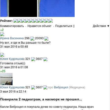
Рейтинг:
Комментировать
·
Нравится объект
·
Поделиться
Действия ▼
+2
Ирина Васенина
296
20093
Ну вот, и где ж Вы раньше-то были?
31 мая 2016 в 00:48
Юлия Кудряшова
321
3607
Готовила отзыв)))
31 мая 2016 в 01:08
+25
Юлия Кудряшова
321
3607
про
Виброцил
(Медицина)
3 мая 2016 в 22:14
Поверила 2 педиатрам, а насморк не прошел...
Капли Виброцил я покупала дочке по совету педиатра. Наша врач