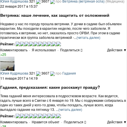
Юлия Кудряшова
321
3607
про
Ветрянка (ветряная оспа)
(Медицина)
22 января 2017 в 15:37
Ветрянка: наше лечение, как защитить от осложнений
Недавно у нас по городу прошла ветрянки. У дочки в садике был объявлен
карантин. Мы походили в карантин неделю, после чего заболели. Я
готовилась к ветрянке, но нет, оказалось просто ОРВИ. При этом в садике
практически вся группа заболела ветрянкой -...
(читать далее)
Рейтинг:
Комментировать
·
Я использовал
·
Поделиться
Действия ▼
+25
Юлия Кудряшова
321
3607
про
Гадания
11 января 2017 в 14:19
Гадания, предсказания: какие расскажут правду?
Тема гаданий меня интересовала в подростковом возрасте. Как водится,
гадать лучше всего в Святки с 6 января по 19. Мы с подружками собирались в
один из таких дней у кого-то дома, чтобы погадать, лучше всего, когда
выпадало гадание на пятницу 13. ...
(читать далее)
Рейтинг:
Комментировать
·
Нравится объект
·
Поделиться
Действия ▼
+28