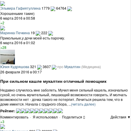
Эльмира Гафиятуллина
1779
64764
Хорошенькие такие)
6 марта 2016 в 00:58
+2
Маринка Печкина
19
222
Прикольные,у дочи моей есть парочку.
6 марта 2016 в 01:02
+28
Юлия Кудряшова
321
3607
про
Мукалтин
(Медицина)
26 февраля 2016 в 00:17
При сильном кашле мукалтин отличный помощник
Недавно случилось мне заболеть. Мучил меня сильный кашель, изначально
сухой, но очень мучительный, лишающий возможности говорить. И молчать
возможности нет - дочка такого не потерпит. Лечиться решила тем, что в
доме имеется. Начала с грудного сбора, ...
(читать далее)
Рейтинг:
Комментировать
·
Я использовал
·
Поделиться
Действия ▼
+3