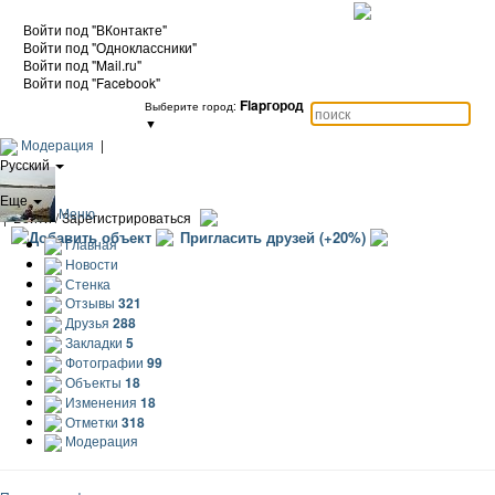
Войти под "ВКонтакте"
Войти под "Одноклассники"
Войти под "Mail.ru"
Войти под "Facebook"
Flapгород
Выберите город:
▼
Модерация
|
Русский
|
Еще
Меню
|
Войти / Зарегистрироваться
Добавить объект
Пригласить друзей (+20%)
Главная
Новости
Стенка
Отзывы
321
Друзья
288
Закладки
5
Фотографии
99
Объекты
18
Изменения
18
Отметки
318
Модерация