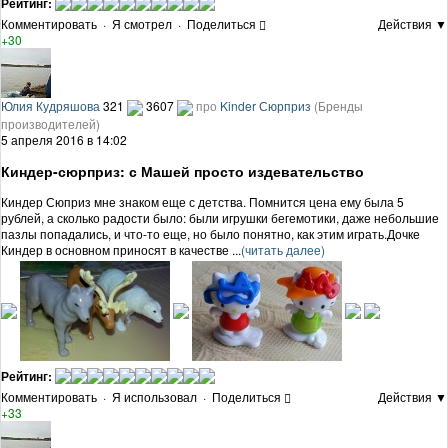
Рейтинг:
Комментировать
·
Я смотрел
·
Поделиться
Действия ▼
+30
Юлия Кудряшова
321
3607
про
Kinder Сюрприз
(Бренды
производителей)
5 апреля 2016 в 14:02
Киндер-сюрприз: с Машей просто издевательство
Киндер Сюприз мне знаком еще с детства. Помнится цена ему была 5
рублей, а сколько радости было: были игрушки бегемотики, даже небольшие
пазлы попадались, и что-то еще, но было понятно, как этим играть.Дочке
Киндер в основном приносят в качестве ...
(читать далее)
Рейтинг:
Комментировать
·
Я использовал
·
Поделиться
Действия ▼
+33