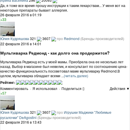
Ирина Васенина
296
20093
Да, я тоже все время прошу инструкции к таким лекарствам... У меня вот на
некоторые препараты бывает аллергия.
26 февраля 2016 в 01:19
+33
Юлия Кудряшова
321
3607
про
Redmond
(Бренды производителей)
22 февраля 2016 в 14:01
Мультиварка Редмонд - как долго она продержится?
Мультиварка Редмонд есть у моей мамы. Приобрела она ее несколько лет
назад. Выбор в магазине был невелик, и консультант по соотношению цена-
качество-функциональность посоветовал маме мультиварку Redmond.В
целом, мультиварка обладает всеми ...
(читать далее)
Рейтинг:
Комментировать
·
Я использовал
·
Поделиться
Действия ▼
+57
Юлия Кудряшова
321
3607
про
Игрушки Маджики "Любимые
русалочки" DeAgostini
(Бренды производителей)
22 февраля 2016 в 13:43