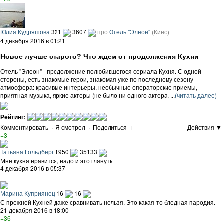
Юлия Кудряшова
321
3607
про
Отель "Элеон"
(Кино)
4 декабря 2016 в 01:21
Новое лучше старого? Что ждем от продолжения Кухни
Отель "Элеон" - продолжение полюбившегося сериала Кухня. С одной
стороны, есть знакомые герои, знакомая уже по последнему сезону
атмосфера: красивые интерьеры, необычные операторские приемы,
приятная музыка, яркие актеры (не было ни одного актера, ...
(читать далее)
Рейтинг:
Комментировать
·
Я смотрел
·
Поделиться
Действия ▼
+3
Татьяна Гольдберг
1950
35133
Мне кухня нравится, надо и это глянуть
4 декабря 2016 в 05:37
Марина Куприянец
16
16
С прежней Кухней даже сравнивать нельзя. Это какая-то бледная пародия.
21 декабря 2016 в 18:00
+36