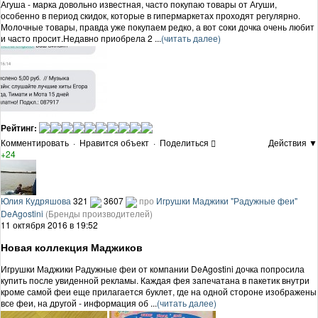
Агуша - марка довольно известная, часто покупаю товары от Агуши,
особенно в период скидок, которые в гипермаркетах проходят регулярно.
Молочные товары, правда уже покупаем редко, а вот соки дочка очень любит
и часто просит.Недавно приобрела 2 ...
(читать далее)
Рейтинг:
Комментировать
·
Нравится объект
·
Поделиться
Действия ▼
+24
Юлия Кудряшова
321
3607
про
Игрушки Маджики "Радужные феи"
DeAgostini
(Бренды производителей)
11 октября 2016 в 19:52
Новая коллекция Маджиков
Игрушки Маджики Радужные феи от компании DeAgostini дочка попросила
купить после увиденной рекламы. Каждая фея запечатана в пакетик внутри
кроме самой феи еще прилагается буклет, где на одной стороне изображены
все феи, на другой - информация об ...
(читать далее)