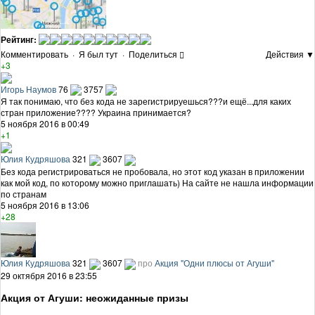
Рейтинг:
Комментировать
·
Я был тут
·
Поделиться
Действия ▼
+3
Игорь Наумов
76
3757
Я так понимаю, что без кода не зарегистрируешься???и ещё...для каких
стран приложение???? Украина принимается?
5 ноября 2016 в 00:49
+1
Юлия Кудряшова
321
3607
Без кода регистрироваться не пробовала, но этот код указан в приложении
как мой код, по которому можно приглашать) На сайте не нашла информации
по странам
5 ноября 2016 в 13:06
+28
Юлия Кудряшова
321
3607
про
Акция "Одни плюсы от Агуши"
29 октября 2016 в 23:55
Акция от Агуши: неожиданные призы