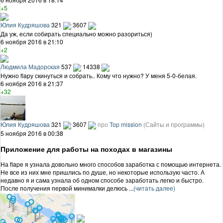
+5
Юлия Кудряшова
321
3607
Да уж, если собирать специально можно разориться)
6 ноября 2016 в 21:10
+2
Людмила Мадорская
537
14338
Нужно flapу скинуться и собрать.. Кому что нужно? У меня 5-0-белая.
6 ноября 2016 в 21:37
+32
Юлия Кудряшова
321
3607
про
Top mission
(Сайты и программы)
5 ноября 2016 в 00:38
Приложение для работы на походах в магазины
На flapе я узнала довольно много способов заработка с помощью интернета.
Не все из них мне пришлись по душе, но некоторые использую часто. А
недавно я и сама узнала об одном способе заработать легко и быстро.
После получения первой минималки делюсь ...
(читать далее)