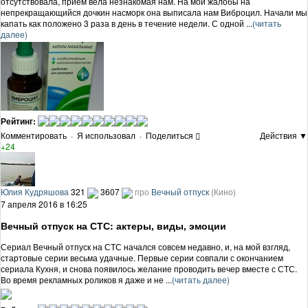
отсутствовала, прием вела незнакомая нам. На мои жалобы на
непрекращающийся дочкин насморк она выписала нам Виброцил. Начали мы
капать как положено 3 раза в день в течение недели. С одной ...
(читать
далее)
Рейтинг:
Комментировать
·
Я использовал
·
Поделиться
Действия ▼
+24
Юлия Кудряшова
321
3607
про
Вечный отпуск
(Кино)
7 апреля 2016 в 16:25
Вечный отпуск на СТС: актеры, виды, эмоции
Сериал Вечный отпуск на СТС начался совсем недавно, и, на мой взгляд,
стартовые серии весьма удачные. Первые серии совпали с окончанием
сериала Кухня, и снова появилось желание проводить вечер вместе с СТС.
Во время рекламных роликов я даже и не ...
(читать далее)