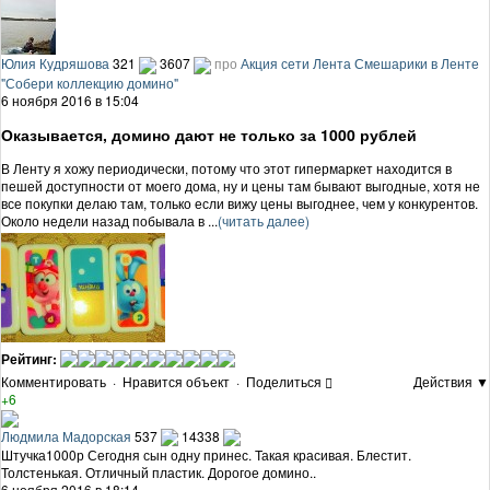
Юлия Кудряшова
321
3607
про
Акция сети Лента Смешарики в Ленте
"Собери коллекцию домино"
6 ноября 2016 в 15:04
Оказывается, домино дают не только за 1000 рублей
В Ленту я хожу периодически, потому что этот гипермаркет находится в
пешей доступности от моего дома, ну и цены там бывают выгодные, хотя не
все покупки делаю там, только если вижу цены выгоднее, чем у конкурентов.
Около недели назад побывала в ...
(читать далее)
Рейтинг:
Комментировать
·
Нравится объект
·
Поделиться
Действия ▼
+6
Людмила Мадорская
537
14338
Штучка1000р Сегодня сын одну принес. Такая красивая. Блестит.
Толстенькая. Отличный пластик. Дорогое домино..
6 ноября 2016 в 18:14