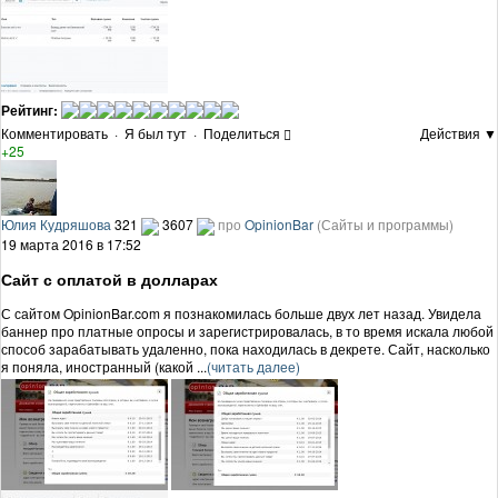
Рейтинг:
Комментировать
·
Я был тут
·
Поделиться
Действия ▼
+25
Юлия Кудряшова
321
3607
про
OpinionBar
(Сайты и программы)
19 марта 2016 в 17:52
Сайт с оплатой в долларах
С сайтом OpinionBar.com я познакомилась больше двух лет назад. Увидела
баннер про платные опросы и зарегистрировалась, в то время искала любой
способ зарабатывать удаленно, пока находилась в декрете. Сайт, насколько
я поняла, иностранный (какой ...
(читать далее)