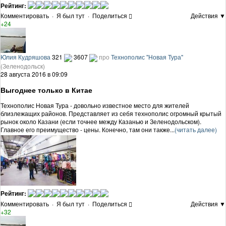
Рейтинг:
Комментировать
·
Я был тут
·
Поделиться
Действия ▼
+24
Юлия Кудряшова
321
3607
про
Технополис "Новая Тура"
(Зеленодольск)
28 августа 2016 в 09:09
Выгоднее только в Китае
Технополис Новая Тура - довольно известное место для жителей
близлежащих районов. Представляет из себя технополис огромный крытый
рынок около Казани (если точнее между Казанью и Зеленодольском).
Главное его преимущество - цены. Конечно, там они также...
(читать далее)
Рейтинг:
Комментировать
·
Я был тут
·
Поделиться
Действия ▼
+32