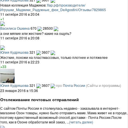
Новая коллекция Маджиков:
flap.рф/производители/
Игрушки_Маджики_Радужные_феи_DeAgostini/Отзывы/7829865
11 октября 2016 в 20:04
+1
Василиса Ошкина
670
28500
а они мягкие или жесткие? какие на ощупь?
11 октября 2016 в 20:08
Юлия Кудряшова
321
3607
Жесткие, похожи на пластмассовых, только плотнее и потяжелее
11 октября 2016 в 22:23
+33
Юлия Кудряшова
321
3607
про
Почта России
(Сайты и программы)
23 января 2016 в 15:36
Отслеживание почтовых отправлений
С сайтом Почты России я столкнулась недавно - заказывала в интернет-
магазине Озон товары, нужно было отправить маме. Мама живет не в городе,
поэтому единственный возможный способ доставки - Почта России.После
того, как в Озоне обработали мой заказ, ...
(читать далее)