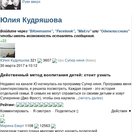
Руки вверх
Юлия Кудряшова
Войдите через
"ВКонтакте"
,
"Facebook"
,
"Mail.ru"
или
"Одноклассники"
чтобы иметь возможность оставлять сообщения.
+22
Юлия Кудряшова
321
3607
про
Супер няня
(Кино)
30 марта 2017 в 10:12
Действенный метод воспитания детей: стоит узнать
Недавно на канале Ю наткнулась на программу Супер няня. Программа меня
заинтересовала, я решила посмотреть. Каждая серия - это история
отдельной семьи. В семьях не могут справиться со своими детьми и зовут
Суперняню (Джо Фрост), чтобы она научила ...
(читать далее)
Рейтинг:
Комментировать
·
Я смотрел
·
Поделиться
Действия ▼
+3
Марина Екерт
1108
12563
передачи такого плана многому могут научить родителей