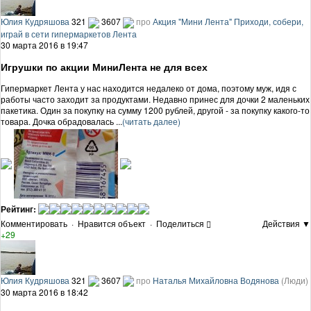
Юлия Кудряшова
321
3607
про
Акция "Мини Лента" Приходи, собери,
играй в сети гипермаркетов Лента
30 марта 2016 в 19:47
Игрушки по акции МиниЛента не для всех
Гипермаркет Лента у нас находится недалеко от дома, поэтому муж, идя с
работы часто заходит за продуктами. Недавно принес для дочки 2 маленьких
пакетика. Один за покупку на сумму 1200 рублей, другой - за покупку какого-то
товара. Дочка обрадовалась ...
(читать далее)
Рейтинг:
Комментировать
·
Нравится объект
·
Поделиться
Действия ▼
+29
Юлия Кудряшова
321
3607
про
Наталья Михайловна Водянова
(Люди)
30 марта 2016 в 18:42