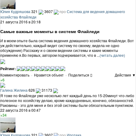
Юлия Кудряшова
321
3607
про
Система для ведения домашнего
хозяйства Флайледи
21 августа 2016 в 20:18
Самые важные моменты в системе Флайледи
И в моем опыте была система ведения домашнего хозяйства Флайледи. Вот
уж действительно, каждый видит систему по своему, видела не одно
обсуждение) Расскажу и о своем видении системы и какие моменты
применяю я.Во первых, автором подчеркивается, что в ...
(читать далее)
Рейтинг:
Комментировать
·
Нравится объект
·
Поделиться
Действия ▼
+6
Галина Жилина
626
31173
Я тоже по Флайледи уже несколько лет каждый день по 15-20минут что-либо
полезное по хозяйству делаю, кроме каждодневных, конечно, обязанностей.
Раковины - это для меня и без этой системы были обязательным пунктиком.
22 августа 2016 в 00:47
+34
Юлия Кудряшова
321
3607
про
Ипотека