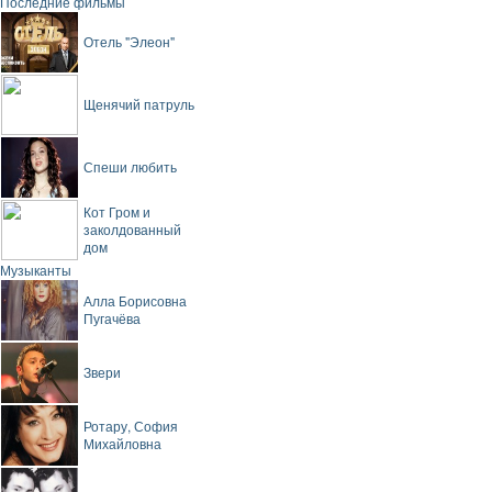
Последние фильмы
Отель "Элеон"
Щенячий патруль
Спеши любить
Кот Гром и
заколдованный
дом
Музыканты
Алла Борисовна
Пугачёва
Звери
Ротару, София
Михайловна