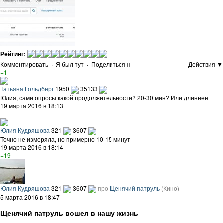
Рейтинг:
Комментировать
·
Я был тут
·
Поделиться
Действия ▼
+1
Татьяна Гольдберг
1950
35133
Юлия, сами опросы какой продолжительности? 20-30 мин? Или длиннее
19 марта 2016 в 18:13
Юлия Кудряшова
321
3607
Точно не измеряла, но примерно 10-15 минут
19 марта 2016 в 18:14
+19
Юлия Кудряшова
321
3607
про
Щенячий патруль
(Кино)
5 марта 2016 в 18:47
Щенячий патруль вошел в нашу жизнь