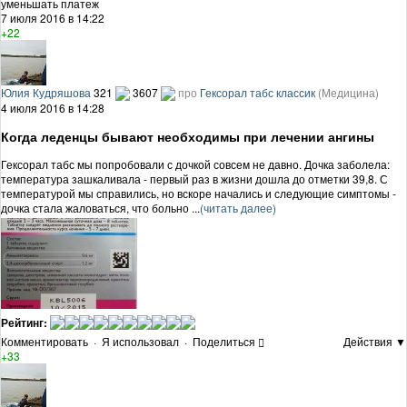
уменьшать платеж
7 июля 2016 в 14:22
+22
Юлия Кудряшова
321
3607
про
Гексорал табс классик
(Медицина)
4 июля 2016 в 14:28
Когда леденцы бывают необходимы при лечении ангины
Гексорал табс мы попробовали с дочкой совсем не давно. Дочка заболела:
температура зашкаливала - первый раз в жизни дошла до отметки 39,8. С
температурой мы справились, но вскоре начались и следующие симптомы -
дочка стала жаловаться, что больно ...
(читать далее)
Рейтинг:
Комментировать
·
Я использовал
·
Поделиться
Действия ▼
+33