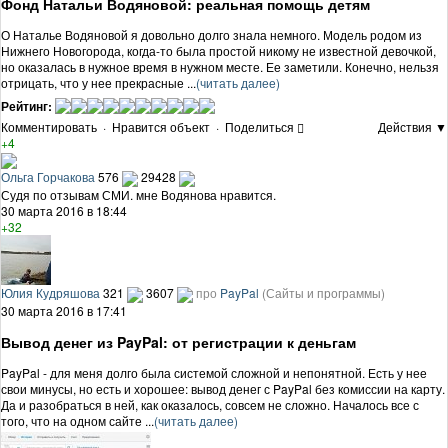
Фонд Натальи Водяновой: реальная помощь детям
О Наталье Водяновой я довольно долго знала немного. Модель родом из
Нижнего Новогорода, когда-то была простой никому не известной девочкой,
но оказалась в нужное время в нужном месте. Ее заметили. Конечно, нельзя
отрицать, что у нее прекрасные ...
(читать далее)
Рейтинг:
Комментировать
·
Нравится объект
·
Поделиться
Действия ▼
+4
Ольга Горчакова
576
29428
Судя по отзывам СМИ. мне Водянова нравится.
30 марта 2016 в 18:44
+32
Юлия Кудряшова
321
3607
про
PayPal
(Сайты и программы)
30 марта 2016 в 17:41
Вывод денег из PayPal: от регистрации к деньгам
PayPal - для меня долго была системой сложной и непонятной. Есть у нее
свои минусы, но есть и хорошее: вывод денег с PayPal без комиссии на карту.
Да и разобраться в ней, как оказалось, совсем не сложно. Началось все с
того, что на одном сайте ...
(читать далее)