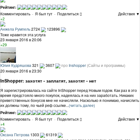
Рейтинг:
Комментировать
·
Я был тут
·
Поделиться
Действия ▼
+2
Анжела Румпель
2724
123896
Тоже нравится эта услуга
23 января 2016 в 20:06
+29
Юлия Кудряшова
321
3607
про
Inshopper
(Сайты и программы)
20 января 2016 в 23:30
InShopper: захотят - заплатят, захотят - нет
Я зарегистрировалась на сайте InShopper перед Новым годом. Как раз в это
время предстояло много покупок, надеялась я на них заработать. Никаких
приветственных бонусов мне не начисляли. Насколько я понимаю, начислить
их должны тому, по чьей реф ссылке...
(читать далее)
Рейтинг:
Комментировать
·
Я был тут
·
Поделиться
Действия ▼
+4
Оксана Петрова
1303
61319