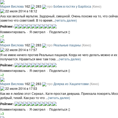
Мария Вислова
162
283
про
Бобик в гостях у Барбоса
(Кино)
22 июля 2014 в 18:12
Аха хах веселый мультик. Задорный, смешной. Очень похоже на то, что сейч
заметно что советский. В то время...
(читать далее)
Рейтинг:
Комментировать
·
Я смотрел
·
Поделиться
+2
Мария Вислова
162
283
про
Реальные пацаны
(Кино)
22 июля 2014 в 17:57
Я не имею ничего против Реальных пацанрв. Когда не чего делать можно и их
получается. Нравиться мне там тока ...
(читать далее)
Рейтинг:
Комментировать
·
Я смотрел
·
Поделиться
+2
Мария Вислова
162
283
про
Доярка из Хацапетовки
(Кино)
22 июля 2014 в 17:53
Как же я люблю этот Сериал.. Катя-простая девушка. Приехала покорять Моск
добрый, тихий. Как раз то что ...
(читать далее)
Рейтинг:
Комментировать
·
Я смотрел
·
Поделиться
+3