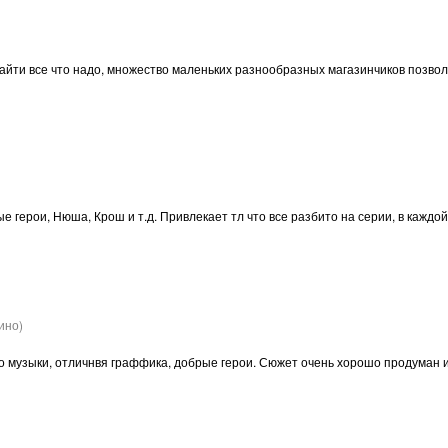
найти все что надо, множество маленьких разнообразных магазинчиков позвол
герои, Нюша, Крош и т.д. Привлекает тл что все разбито на серии, в каждой и
ино)
о музыки, отличнвя граффика, добрые герои. Сюжет очень хорошо продуман и