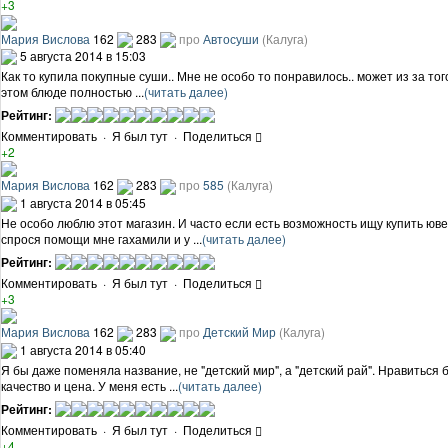
+3
Мария Вислова
162
283
про
Автосуши
(Калуга)
5 августа 2014 в 15:03
Как то купила покупные суши.. Мне не особо то понравилось.. может из за т
этом блюде полностью ...
(читать далее)
Рейтинг:
Комментировать
·
Я был тут
·
Поделиться
+2
Мария Вислова
162
283
про
585
(Калуга)
1 августа 2014 в 05:45
Не особо люблю этот магазин. И часто если есть возможность ищу купить юве
спрося помощи мне гахамили и у ...
(читать далее)
Рейтинг:
Комментировать
·
Я был тут
·
Поделиться
+3
Мария Вислова
162
283
про
Детский Мир
(Калуга)
1 августа 2014 в 05:40
Я бы даже поменяла название, не "детский мир", а "детский рай". Нравиться
качество и цена. У меня есть ...
(читать далее)
Рейтинг:
Комментировать
·
Я был тут
·
Поделиться
+4