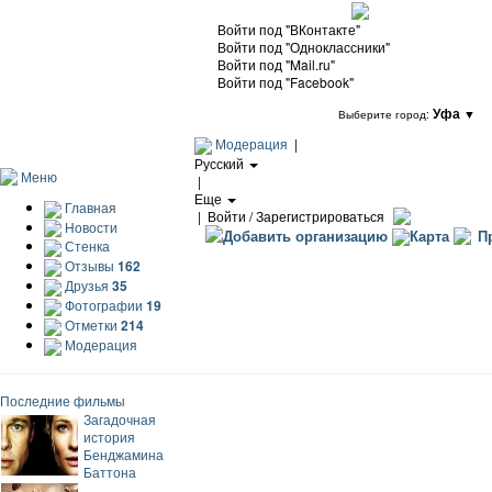
Войти под "ВКонтакте"
Войти под "Одноклассники"
Войти под "Mail.ru"
Войти под "Facebook"
Уфа
▼
Выберите город:
Модерация
|
Русский
Меню
|
Еще
Главная
|
Войти / Зарегистрироваться
Новости
Добавить организацию
Карта
Пр
Стенка
Отзывы
162
Друзья
35
Фотографии
19
Отметки
214
Модерация
Последние фильмы
Загадочная
история
Бенджамина
Баттона