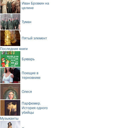
Иван Бровкин на
целине
Туман
Пятый элемент
Последние книги
Букварь
Поющие в
терновнике
Олеся
Парфюмер.
История одного
убийцы
Музыканты