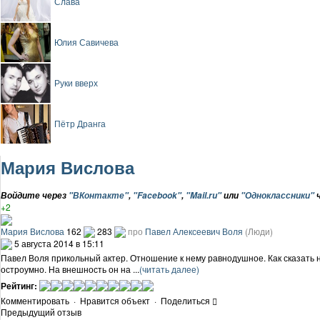
Слава
Юлия Савичева
Руки вверх
Пётр Дранга
Мария Вислова
Войдите через
"ВКонтакте"
,
"Facebook"
,
"Mail.ru"
или
"Одноклассники"
ч
+2
Мария Вислова
162
283
про
Павел Алексеевич Воля
(Люди)
5 августа 2014 в 15:11
Павел Воля прикольный актер. Отношение к нему равнодушное. Как сказать н
остроумно. На внешность он на ...
(читать далее)
Рейтинг:
Комментировать
·
Нравится объект
·
Поделиться
Предыдущий отзыв