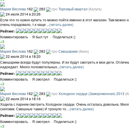
Мария Вислова
162
283
про
Торговый квартал
(Калуга)
24 июля 2014 в 20:26
Если что то нужно купить то можно пойти именно в этот магазин. Там можно 
очень порадовало, т.к чаще ...
(читать далее)
Рейтинг:
Комментировать
·
Я был тут
·
Поделиться
+3
Мария Вислова
162
283
про
Смешарики
(Кино)
22 июля 2014 в 18:20
Смешарики всегда будут популярны. И их будут смотреть и мои дети. Отличные 
надоедает. Много положительных...
(читать далее)
Рейтинг:
Комментировать
·
Я смотрел
·
Поделиться
+3
Мария Вислова
162
283
про
Холодное сердце (Замороженная) 2013
(К
22 июля 2014 в 18:16
Ходила с парнем смотреть Холодное сердце. Очень осталась довольна. Мног
снеговик. Смешные такие) И тронуло то ...
(читать далее)
Рейтинг:
Комментировать
·
Я смотрел
·
Поделиться
+3