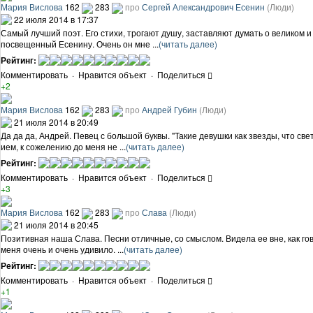
Мария Вислова
162
283
про
Сергей Александрович Есенин
(Люди)
22 июля 2014 в 17:37
Самый лучший поэт. Его стихи, трогают душу, заставляют думать о великом и 
посвещенный Есенину. Очень он мне ...
(читать далее)
Рейтинг:
Комментировать
·
Нравится объект
·
Поделиться
+2
Мария Вислова
162
283
про
Андрей Губин
(Люди)
21 июля 2014 в 20:49
Да да да, Андрей. Певец с большой буквы. "Такие девушки как звезды, что св
ием, к сожелению до меня не ...
(читать далее)
Рейтинг:
Комментировать
·
Нравится объект
·
Поделиться
+3
Мария Вислова
162
283
про
Слава
(Люди)
21 июля 2014 в 20:45
Позитивная наша Слава. Песни отличные, со смыслом. Видела ее вне, как гов
меня очень и очень удивило. ...
(читать далее)
Рейтинг:
Комментировать
·
Нравится объект
·
Поделиться
+1