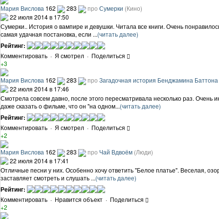
Мария Вислова
162
283
про
Сумерки
(Кино)
22 июля 2014 в 17:50
Сумерки.. История о вампире и девушки. Читала все книги. Очень понравило
самая удачная постановка, если ...
(читать далее)
Рейтинг:
Комментировать
·
Я смотрел
·
Поделиться
+3
Мария Вислова
162
283
про
Загадочная история Бенджамина Баттона
22 июля 2014 в 17:46
Смотрела совсем давно, после этого пересматривала несколько раз. Очень 
даже сказать о фильме, что он "на одном...
(читать далее)
Рейтинг:
Комментировать
·
Я смотрел
·
Поделиться
+2
Мария Вислова
162
283
про
Чай Вдвоём
(Люди)
22 июля 2014 в 17:41
Отличные песни у них. Особенно хочу ответить "Белое платье". Веселая, озор
заставляет смотреть и слушать ...
(читать далее)
Рейтинг:
Комментировать
·
Нравится объект
·
Поделиться
+2