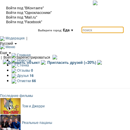
Войти под "ВКонтакте"
Войти под "Одноклассники"
Войти под "Mail.ru"
Войти под "Facebook"
Еда
▼
Выберите город:
Модерация
|
Русский
Меню
|
Еще
Главная
|
Войти / Зарегистрироваться
Новости
Добавить объект
Пригласить друзей (+20%)
Стенка
Отзывы
0
Друзья
16
Отметки
66
Последние фильмы
Том и Джерри
Реальные пацаны