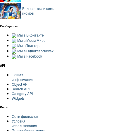
Белоснежка и семь
гномов
Сообщество
Мы в ВКонтакте
Мы в Моем Мире
Мы в Твиттере
Мы в Одноклассниках
Мы в Facebook
API
Общая
информация
Object API
Search API
Category API
Widgets
Инфо
Сети филиалов
Условия
использования
Правообладателям