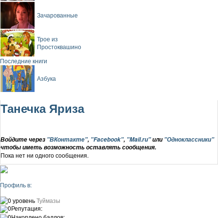
Зачарованные
Трое из
Простоквашино
Последние книги
Азбука
Танечка Яриза
Войдите через
"ВКонтакте"
,
"Facebook"
,
"Mail.ru"
или
"Одноклассники"
чтобы иметь возможность оставлять сообщения.
Пока нет ни одного сообщения.
Профиль в:
0 уровень
Туймазы
0
Репутация:
0
Накоплено баллов: