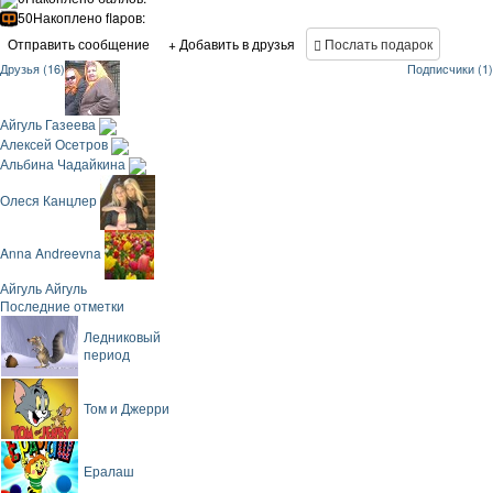
50
Накоплено flapов:
Отправить сообщение
+ Добавить в друзья
Послать подарок
Друзья (16)
Подписчики (1)
Айгуль Газеева
Алексей Осетров
Альбина Чадайкина
Олеся Канцлер
Anna Andreevna
Айгуль Айгуль
Последние отметки
Ледниковый
период
Том и Джерри
Ералаш