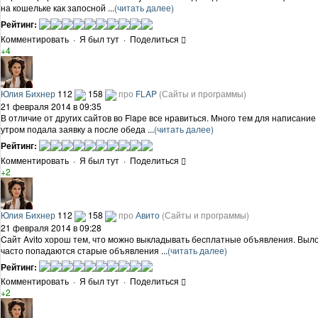
на кошельке как запосной ...
(читать далее)
Рейтинг:
Комментировать
·
Я был тут
·
Поделиться
+4
Юлия Бихнер
112
158
про
FLAP
(Сайты и программы)
21 февраля 2014 в 09:35
В отличие от других сайтов во Flapе все нравиться. Много тем для написан
утром подала заявку а после обеда ...
(читать далее)
Рейтинг:
Комментировать
·
Я был тут
·
Поделиться
+2
Юлия Бихнер
112
158
про
Авито
(Сайты и программы)
21 февраля 2014 в 09:28
Cайт Avito хорош тем, что можно выкладывать бесплатные объявления. Вылож
часто попадаются старые объявления ...
(читать далее)
Рейтинг:
Комментировать
·
Я был тут
·
Поделиться
+2