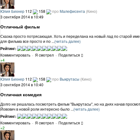
Юлия Бихнер
112
158
про
Малефисента
(Кино)
3 сентября 2014 в 10:49
Отличный фильм
Сказка просто потрясающая. Хоть и переделана на новый лад по старой имен
для фильма все просто и по ...
(читать далее)
Рейтинг:
Комментировать
·
Я смотрел
·
Поделиться
+4
Юлия Бихнер
112
158
про
Выкрутасы
(Кино)
3 сентября 2014 в 10:40
Отличная комедия
Долго не решалась посмотреть фильм "Выкрутасы", но на днях начав просмот
Йовович в новой роли интересно было ...
(читать далее)
Рейтинг:
Комментировать
·
Я смотрел
·
Поделиться
+2