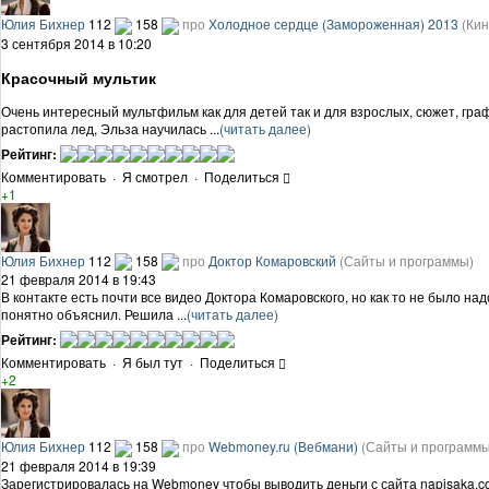
Юлия Бихнер
112
158
про
Холодное сердце (Замороженная) 2013
(Кин
3 сентября 2014 в 10:20
Красочный мультик
Очень интересный мультфильм как для детей так и для взрослых, сюжет, граф
растопила лед, Эльза научилась ...
(читать далее)
Рейтинг:
Комментировать
·
Я смотрел
·
Поделиться
+1
Юлия Бихнер
112
158
про
Доктор Комаровский
(Сайты и программы)
21 февраля 2014 в 19:43
В контакте есть почти все видео Доктора Комаровского, но как то не было над
понятно объяснил. Решила ...
(читать далее)
Рейтинг:
Комментировать
·
Я был тут
·
Поделиться
+2
Юлия Бихнер
112
158
про
Webmoney.ru (Вебмани)
(Сайты и программы
21 февраля 2014 в 19:39
Зарегистрировалась на Webmoney чтобы выводить деньги с сайта napisaka.com