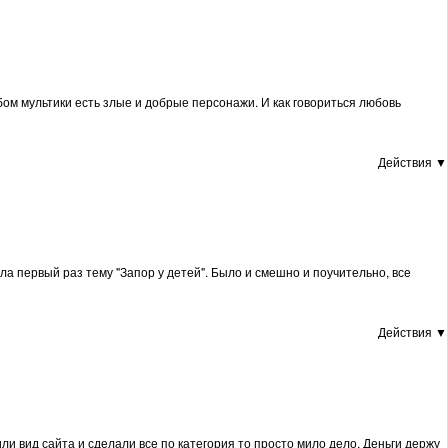
бом мультики есть злые и добрые персонажи. И как говориться любовь
Действия ▼
юила первый раз тему "Запор у детей". Было и смешно и поучительно, все
Действия ▼
ли вид сайта и сделали все по категория то просто мило дело. Деньги держу