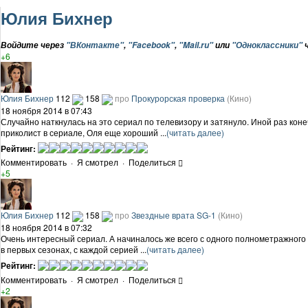
Юлия Бихнер
Войдите через
"ВКонтакте"
,
"Facebook"
,
"Mail.ru"
или
"Одноклассники"
ч
+6
Юлия Бихнер
112
158
про
Прокурорская проверка
(Кино)
18 ноября 2014 в 07:43
Случайно наткнулась на это сериал по телевизору и затянуло. Иной раз кон
приколист в сериале, Оля еще хороший ...
(читать далее)
Рейтинг:
Комментировать
·
Я смотрел
·
Поделиться
+5
Юлия Бихнер
112
158
про
Звездные врата SG-1
(Кино)
18 ноября 2014 в 07:32
Очень интересный сериал. А начиналось же всего с одного полнометражного 
в первых сезонах, с каждой серией ...
(читать далее)
Рейтинг:
Комментировать
·
Я смотрел
·
Поделиться
+2