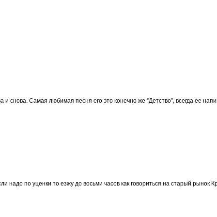
и снова. Самая любимая песня его это конечно же "Детство", всегда ее нап
сли надо по уценки то езжу до восьми часов как говориться на старый рынок К