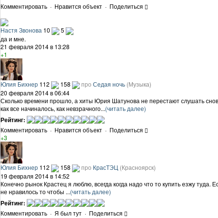
Комментировать
·
Нравится объект
·
Поделиться
Настя Звонова
10
5
да и мне.
21 февраля 2014 в 13:28
+1
Юлия Бихнер
112
158
про
Седая ночь
(Музыка)
20 февраля 2014 в 06:44
Сколько времени прошло, а хиты Юрия Шатунова не перестают слушать снова 
как все начиналось, как невзрачного...
(читать далее)
Рейтинг:
Комментировать
·
Нравится объект
·
Поделиться
+3
Юлия Бихнер
112
158
про
КрасТЭЦ
(Красноярск)
19 февраля 2014 в 14:52
Конечно рынок Крастец я люблю, всегда когда надо что то купить езжу туда. Е
не нравилось то чтобы ...
(читать далее)
Рейтинг:
Комментировать
·
Я был тут
·
Поделиться