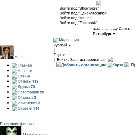
Войти под "ВКонтакте"
Войти под "Одноклассники"
Войти под "Mail.ru"
Войти под "Facebook"
Санкт-
Выберите город:
Петербург
▼
Модерация
|
Русский
|
Еще
Меню
|
Войти / Зарегистрироваться
Добавить организацию
Карта
Пр
Главная
Новости
Стенка
Отзывы
112
Друзья
70
Фотографии
20
Объекты
3
Изменения
3
Отметки
114
Последние фильмы
Малефисента