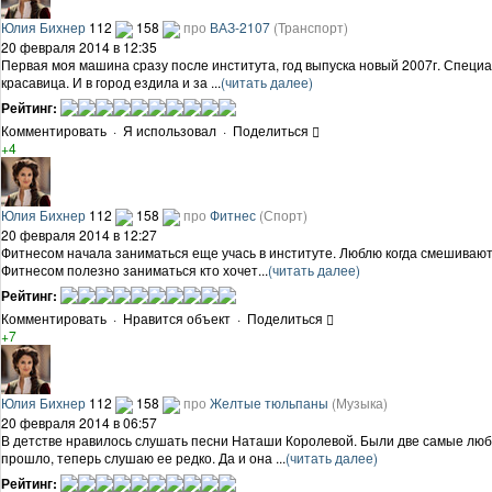
Юлия Бихнер
112
158
про
ВАЗ-2107
(Транспорт)
20 февраля 2014 в 12:35
Первая моя машина сразу после института, год выпуска новый 2007г. Специа
красавица. И в город ездила и за ...
(читать далее)
Рейтинг:
Комментировать
·
Я использовал
·
Поделиться
+4
Юлия Бихнер
112
158
про
Фитнес
(Спорт)
20 февраля 2014 в 12:27
Фитнесом начала заниматься еще учась в институте. Люблю когда смешивают 
Фитнесом полезно заниматься кто хочет...
(читать далее)
Рейтинг:
Комментировать
·
Нравится объект
·
Поделиться
+7
Юлия Бихнер
112
158
про
Желтые тюльпаны
(Музыка)
20 февраля 2014 в 06:57
В детстве нравилось слушать песни Наташи Королевой. Были две самые люб
прошло, теперь слушаю ее редко. Да и она ...
(читать далее)
Рейтинг: