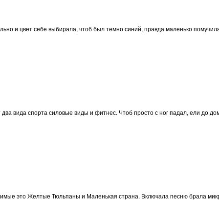
льно и цвет себе выбирала, чтоб был темно синий, правда маленько помучил
два вида спорта силовые виды и фитнес. Чтоб просто с ног падал, ели до до
имые это Желтые Тюльпаны и Маленькая страна. Включала песню брала микро