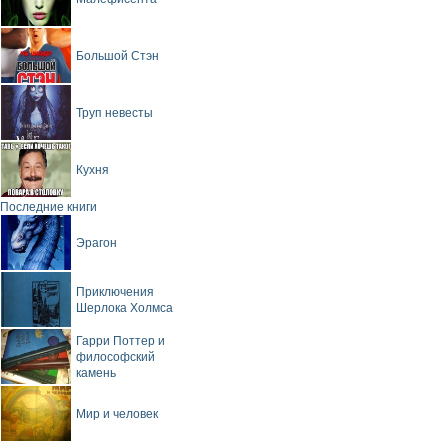
Большой Стэн
Труп невесты
Кухня
Последние книги
Эрагон
Приключения
Шерлока Холмса
Гарри Поттер и
философский
камень
Мир и человек