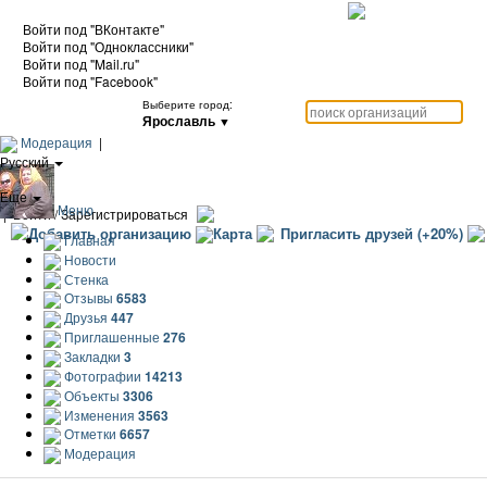
Войти под "ВКонтакте"
Войти под "Одноклассники"
Войти под "Mail.ru"
Войти под "Facebook"
Выберите город:
Ярославль
▼
Модерация
|
Русский
|
Еще
Меню
|
Войти / Зарегистрироваться
Добавить организацию
Карта
Пригласить друзей (+20%)
Главная
Новости
Стенка
Отзывы
6583
Друзья
447
Приглашенные
276
Закладки
3
Фотографии
14213
Объекты
3306
Изменения
3563
Отметки
6657
Модерация