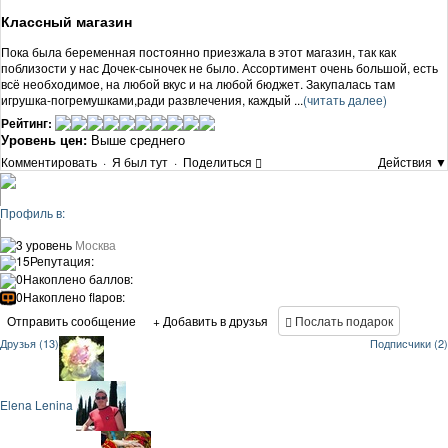
Классный магазин
Пока была беременная постоянно приезжала в этот магазин, так как
поблизости у нас Дочек-сыночек не было. Ассортимент очень большой, есть
всё необходимое, на любой вкус и на любой бюджет. Закупалась там
игрушка-погремушками,ради развлечения, каждый ...
(читать далее)
Рейтинг:
Уровень цен:
Выше среднего
Комментировать
·
Я был тут
·
Поделиться
Действия ▼
Профиль в:
3 уровень
Москва
15
Репутация:
0
Накоплено баллов:
0
Накоплено flapов:
Отправить сообщение
+ Добавить в друзья
Послать подарок
Друзья (13)
Подписчики (2)
Elena Lenina