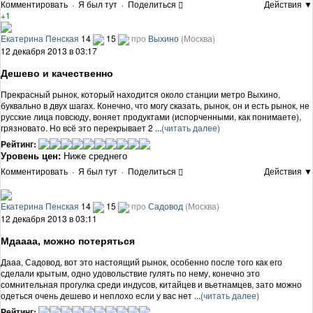
Комментировать
·
Я был тут
·
Поделиться
Действия ▼
+1
Екатерина Пенская
14
15
про
Выхино
(Москва)
12 декабря 2013 в 03:17
Дешево и качественно
Прекрасный рынок, который находится около станции метро Выхино,
буквально в двух шагах. Конечно, что могу сказать, рынок, он и есть рынок, не
русские лица повсюду, воняет продуктами (испорченными, как понимаете),
грязновато. Но всё это перекрывает 2 ...
(читать далее)
Рейтинг:
Уровень цен:
Ниже среднего
Комментировать
·
Я был тут
·
Поделиться
Действия ▼
Екатерина Пенская
14
15
про
Садовод
(Москва)
12 декабря 2013 в 03:11
Мдаааа, можно потеряться
Дааа, Садовод, вот это настоящий рынок, особенно после того как его
сделали крытым, одно удовольствие гулять по нему, конечно это
сомнительная прогулка среди индусов, китайцев и вьетнамцев, зато можно
одеться очень дешево и неплохо если у вас нет ...
(читать далее)
Рейтинг: