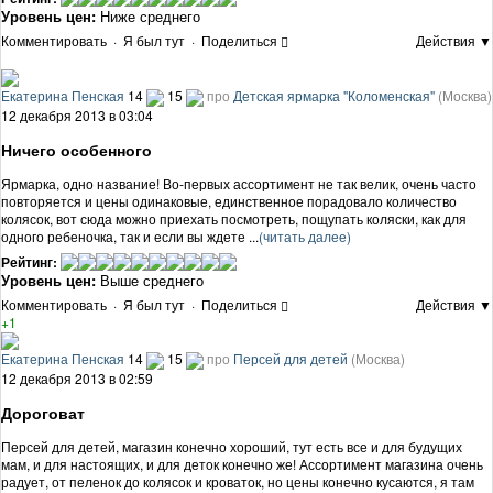
Уровень цен:
Ниже среднего
Комментировать
·
Я был тут
·
Поделиться
Действия ▼
Екатерина Пенская
14
15
про
Детская ярмарка "Коломенская"
(Москва)
12 декабря 2013 в 03:04
Ничего особенного
Ярмарка, одно название! Во-первых ассортимент не так велик, очень часто
повторяется и цены одинаковые, единственное порадовало количество
колясок, вот сюда можно приехать посмотреть, пощупать коляски, как для
одного ребеночка, так и если вы ждете ...
(читать далее)
Рейтинг:
Уровень цен:
Выше среднего
Комментировать
·
Я был тут
·
Поделиться
Действия ▼
+1
Екатерина Пенская
14
15
про
Персей для детей
(Москва)
12 декабря 2013 в 02:59
Дороговат
Персей для детей, магазин конечно хороший, тут есть все и для будущих
мам, и для настоящих, и для деток конечно же! Ассортимент магазина очень
радует, от пеленок до колясок и кроваток, но цены конечно кусаются, я там