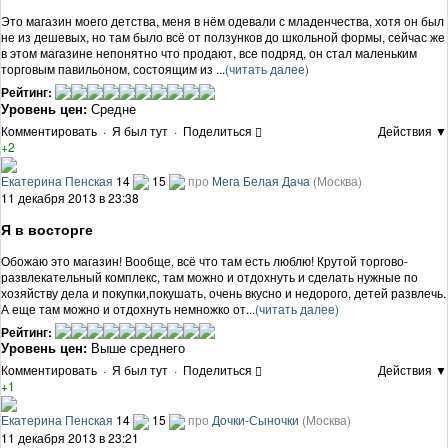
Это магазин моего детства, меня в нём одевали с младенчества, хотя он был
не из дешевых, но там было всё от ползунков до школьной формы, сейчас же
в этом магазине непонятно что продают, все подряд, он стал маленьким
торговым павильоном, состоящим из ...
(читать далее)
Рейтинг:
Уровень цен:
Средне
Комментировать
·
Я был тут
·
Поделиться
Действия ▼
+2
Екатерина Пенская
14
15
про
Мега Белая Дача
(Москва)
11 декабря 2013 в 23:38
Я в восторге
Обожаю это магазин! Вообще, всё что там есть люблю! Крутой торгово-
развлекательный комплекс, там можно и отдохнуть и сделать нужные по
хозяйству дела и покупки,покушать, очень вкусно и недорого, детей развлечь.
А еще там можно и отдохнуть немножко от...
(читать далее)
Рейтинг:
Уровень цен:
Выше среднего
Комментировать
·
Я был тут
·
Поделиться
Действия ▼
+1
Екатерина Пенская
14
15
про
Дочки-Сыночки
(Москва)
11 декабря 2013 в 23:21