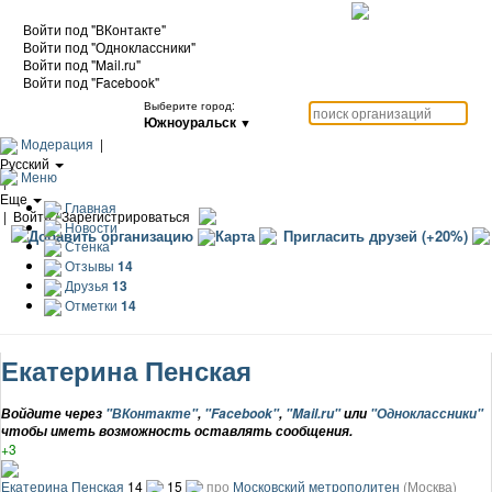
Войти под "ВКонтакте"
Войти под "Одноклассники"
Войти под "Mail.ru"
Войти под "Facebook"
Выберите город:
Южноуральск
▼
Модерация
|
Русский
Меню
|
Еще
Главная
|
Войти / Зарегистрироваться
Новости
Добавить организацию
Карта
Пригласить друзей (+20%)
Стенка
Отзывы
14
Друзья
13
Отметки
14
Екатерина Пенская
Войдите через
"ВКонтакте"
,
"Facebook"
,
"Mail.ru"
или
"Одноклассники"
чтобы иметь возможность оставлять сообщения.
+3
Екатерина Пенская
14
15
про
Московский метрополитен
(Москва)