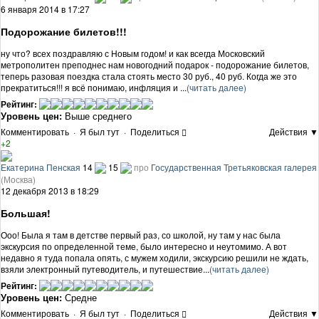
6 января 2014 в 17:27
Подорожание билетов!!!
ну что? всех поздравляю с Новым годом! и как всегда Московский
метрополитен преподнес нам новогодний подарок - подорожание билетов,
теперь разовая поездка стала стоять место 30 руб., 40 руб. Когда же это
прекратиться!!! я всё понимаю, инфляция и ...
(читать далее)
Рейтинг:
Уровень цен:
Выше среднего
Комментировать
·
Я был тут
·
Поделиться
Действия ▼
+2
Екатерина Пенская
14
15
про
Государственная Третьяковская галерея
(Москва)
12 декабря 2013 в 18:29
Большая!
Ооо! Была я там в детстве первый раз, со школой, ну там у нас была
экскурсия по определенной теме, было интересно и неутомимо. А вот
недавно я туда попала опять, с мужем ходили, экскурсию решили не ждать,
взяли электронный путеводитель, и путешествие...
(читать далее)
Рейтинг:
Уровень цен:
Средне
Комментировать
·
Я был тут
·
Поделиться
Действия ▼