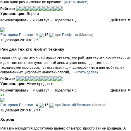
была один раз и именно по причине...
(читать далее)
Рейтинг:
Уровень цен:
Дорого
Комментировать
·
Я был тут
·
Поделиться
Действия ▼
Екатерина Пенская
14
15
про
Горбушка
(Москва)
12 декабря 2013 в 02:53
Рай для тех кто любит технику
Оооо! Горбушка! Что о ней можно сказать, это рай, для тех кто любит технику
и для того кто готов гулять целый день изучая новые достижения в
техническом прогрессе. Тут есть всё, и для домохозяйки, и для любителей
современных цифровых нанотехнологий, ...
(читать далее)
Рейтинг:
Уровень цен:
Ниже среднего
Комментировать
·
Я был тут
·
Поделиться
Действия ▼
+1
Екатерина Пенская
14
15
про
Золотой Вавилон
(Москва)
12 декабря 2013 в 02:41
Хорош
Магазин находится достаточно далеко от метро, просто так не дойдешь. А