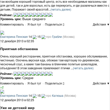
так вообщем хороший торговый центр, есть все необходимые магазины как
для детей, так и для взрослых, есть где перекусить, и где развлечься вместе с
детьми, Поражает своей красотой...
(читать далее)
Рейтинг:
Уровень цен:
Выше среднего
Комментировать
·
Я был тут
·
Поделиться
Действия ▼
Екатерина Пенская
14
15
про
Грабли
(Москва)
12 декабря 2013 в 02:35
Приятная обстановка
Очень хороший ресторанчик, приятная обстановка, хорошее обслуживание,
чистенько. Ооочень вкусная еда, обожаю там картошку по-деревенски,
чесночный соус, а какие там бананы в блинчике политые шоколадом,
объедение! В этом заведение привлекают птички ...
(читать далее)
Рейтинг:
Уровень цен:
Средне
Комментировать
·
Я был тут
·
Поделиться
Действия ▼
+2
Екатерина Пенская
14
15
про
Катюша
(Москва)
12 декабря 2013 в 02:25
Уже не детский мир