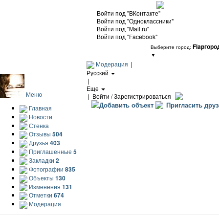
Войти под "ВКонтакте"
Войти под "Одноклассники"
Войти под "Mail.ru"
Войти под "Facebook"
Flapгоро
Выберите город:
▼
Модерация
|
Русский
|
Еще
Меню
|
Войти / Зарегистрироваться
Добавить объект
Пригласить друз
Главная
Новости
Стенка
Отзывы
504
Друзья
403
Приглашенные
5
Закладки
2
Фотографии
835
Объекты
130
Изменения
131
Отметки
674
Модерация