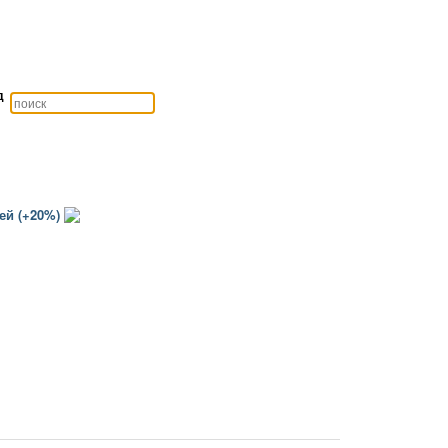
д
ей (+20%)