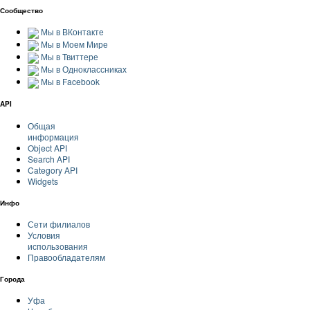
Сообщество
Мы в ВКонтакте
Мы в Моем Мире
Мы в Твиттере
Мы в Одноклассниках
Мы в Facebook
API
Общая
информация
Object API
Search API
Category API
Widgets
Инфо
Сети филиалов
Условия
использования
Правообладателям
Города
Уфа