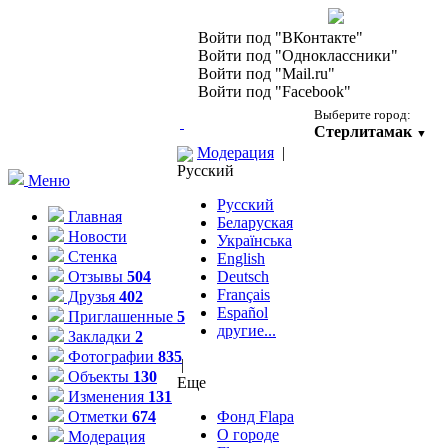
Войти под "ВКонтакте"
Войти под "Одноклассники"
Войти под "Mail.ru"
Войти под "Facebook"
Выберите город:
Стерлитамак
▼
Модерация
|
Русский
Меню
Русский
Главная
Беларуская
Новости
Українська
Стенка
English
Отзывы
504
Deutsch
Français
Друзья
402
Español
Приглашенные
5
другие...
Закладки
2
Фотографии
835
|
Объекты
130
Еще
Изменения
131
Отметки
674
Фонд Flapа
О городе
Модерация