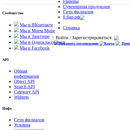
Flapеры
Сувенирная продукция
Сети филиалов
Сообщество
0.flap.рф
Мы в ВКонтакте
Справка
Мы в Моем Мире
Мы в Твиттере
|
Войти / Зарегистрироваться
Мы в Одноклассниках
Добавить организацию
Карта
Приг
Мы в Facebook
API
Общая
информация
Object API
Search API
Category API
Widgets
Инфо
Сети филиалов
Условия