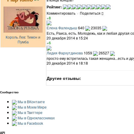
Рейтинг:
Комментировать
·
Поделиться
+8
Елена Фалендыш
640
23035
Есть, Раиса, есть. Молодежь, как и любая другая 
Король Лев: Тимон и
20 декабря 2014 в 15:24
Пумба
+6
Лидия Фархутдинова
1059
26527
просто ему встретилась такая женщина...есть и др
20 декабря 2014 в 18:18
Другие отзывы:
Сообщество
Мы в ВКонтакте
Мы в Моем Мире
Мы в Твиттере
Мы в Одноклассниках
Мы в Facebook
API