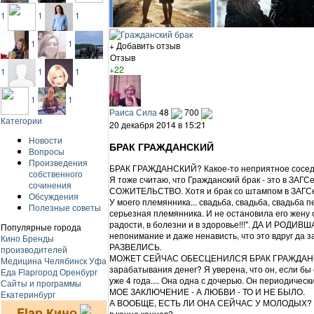
1
1
1
1
1
+ Добавить отзыв
Отзыв
+22
1
1
1
1
1
Раиса Сила
48
700
Категории
20 декабря 2014 в 15:21
Новости
БРАК ГРАЖДАНСКИЙ
Вопросы
Произведения
БРАК ГРАЖДАНСКИЙ? Какое-то неприятное соседст
собственного
Я тоже считаю, что Гражданский брак - это в ЗАГСе,
сочинения
СОЖИТЕЛЬСТВО. Хотя и брак со штампом в ЗАГСе (
Обсуждения
У моего племянника... свадьба, свадьба, свадьба 
Полезные советы
серьезная племянника. И не остановила его жену от
радости, в болезни и в здоровье!!!". ДА И РОДИ
Популярные города
непонимание и даже ненависть, что это вдруг да 
Кино
Бренды
РАЗВЕЛИСЬ.
производителей
МОЖЕТ СЕЙЧАС ОБЕСЦЕНИЛСЯ БРАК ГРАЖДАНСКИЙ,
Медицина
Челябинск
Уфа
зарабатывания денег? Я уверена, что он, если бы
Еда
Flapгород
Оренбург
уже 4 года.... Она одна с дочерью. Он периодическ
Сайты и программы
МОЕ ЗАКЛЮЧЕНИЕ - А ЛЮБВИ - ТО И НЕ БЫЛО.
Екатеринбург
А ВООБЩЕ, ЕСТЬ ЛИ ОНА СЕЙЧАС У МОЛОДЫХ?
Flap Кино
в конце концов?