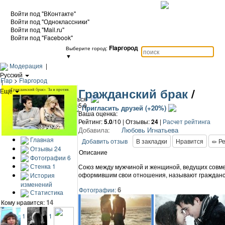
Войти под "ВКонтакте"
Войти под "Одноклассники"
Войти под "Mail.ru"
Войти под "Facebook"
Flapгород
Выберите город:
▼
Модерация
|
Русский
Flap
>
Flapгород
|
Гражданский брак
/
Еще
|
Войти / Зарегистрироваться
5.0
Добавить объект
Пригласить друзей (+20%)
Ваша оценка:
Рейтинг:
5.0
/10 | Отзывы:
24
|
Расчет рейтинга
Добавила:
Любовь Игнатьева
Главная
Добавить отзыв
В закладки
Нравится
Ре
Отзывы
24
Описание
Фотографии
6
Стенка
1
Союз между мужчиной и женщиной, ведущих совме
оформившим свои отношения, называют гражданск
История
изменений
6
Фотографии:
Статистика
14
Кому нравится:
1
1