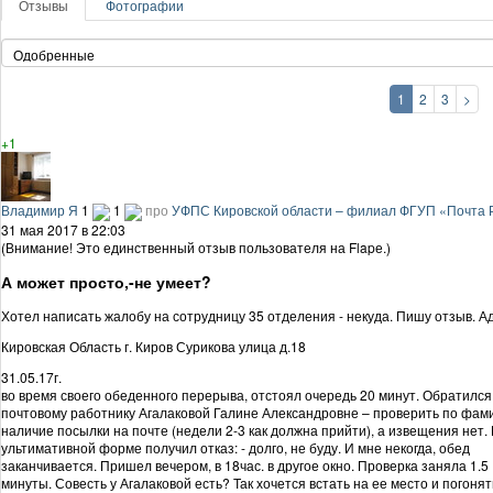
Отзывы
Фотографии
1
2
3
>
+1
Владимир Я
1
1
про
УФПС Кировской области – филиал ФГУП «Почта 
31 мая 2017 в 22:03
(Внимание! Это единственный отзыв пользователя на Flapе.)
А может просто,-не умеет?
Хотел написать жалобу на сотрудницу 35 отделения - некуда. Пишу отзыв. А
Кировская Область г. Киров Сурикова улица д.18
31.05.17г.
во время своего обеденного перерыва, отстоял очередь 20 минут. Обратился
почтовому работнику Агалаковой Галине Александровне – проверить по фам
наличие посылки на почте (недели 2-3 как должна прийти), а извещения нет. 
ультимативной форме получил отказ: - долго, не буду. И мне некогда, обед
заканчивается. Пришел вечером, в 18час. в другое окно. Проверка заняла 1.5
минуты. Совесть у Агалаковой есть? Так хочется встать на ее место и погонят