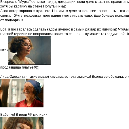
В сериале "Мурка" есть все - виды, декорации, если даже сюжет не нравится м
хотя бы картину на стене Попугайчика))
А как актер хорошо сыграл его! На самом деле от него веет опасностью, вот о
сломал. Жуть, неадевкватного парня уметь играть надо. Еще больше понрави
от подборки!!!
Вот, я постаралась сделать кадры именно в самый разгар их мимики))) Чтобы
главной героини не понравился, какая то сонная.... ну может так задумано? 
Итак
продавщица платьеФ)))
Лица Одессита - такие яркие) как сама вот эта актриса! Всегда ее обожала, 
Бабенко! В роли ЧК милиции