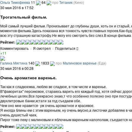
Ольга Тимофеева
11
64
про
Титаник
(Кино)
30 мая 2016 в 17:52
Трогательный фильм.
Мой самый лучший фильм. Пронизывает до глубины души, хоть он и старый, 
моментов фильма.Здесь показана вся тонкость чувств главных героев.Как-б
всю эту страшную катастрофу.Не могу его смотреть без слез.В конце фильма 
Рейтинг:
Комментировать
·
Я смотрел
·
Поделиться
+11
Галина Мягтина
140
1833
про
Малиновое варенье
(Еда)
30 мая 2016 в 00:28
Очень ароматное варенье.
Так как я сладкоежка, люблю ве сладкое, в том числе и варенье.
В"фаворитах" персиковое, стараюсь варить его каждый год, хотя сейчас дор
лечебных целях.Все прекрасно знаю,т что особенно полезно оно при постуд
двухлитровые банки,кстати за год съедаем обе.
Чем оно мне нравится- уж очень ароматное и красивое.
Я иногда блины ем с этим вареньем, ну очень вкусно,а листочки добавляю в 
очень душистый чаек.
Пирог тоже пеку с малиновым и яблочным вареньем напополам, съедается на
Рейтинг: