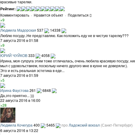
красивые тарелки.
Рейтинг:
Комментировать
·
Нравится объект
·
Поделиться
+9
Людмила Мадорская
537
14338
Люблю посуду..Не представляю. Как положить еду не в чистую тарелку???
7 августа 2016 в 01:58
+9
ЮРИЙ ЧУЙКОВ
333
4058
Ирина, моя супруга этим тоже отличалась, очень любила красивую посуду, ни
мыл с удовольствием, поскольку ничего другого мне в кухне не доверяли:).
Это и есть реальная эстетика в еде...
7 августа 2016 в 01:59
+5
Ирина Фаустова
261
6848
Да,это приятно... )))
22 августа 2016 в 16:00
+28
Людмила Кочегура
400
5465
про
Ладожский вокзал
(Санкт-Петербург)
6 августа 2016 в 13:22