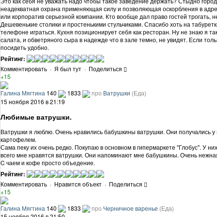
Это как себя не уважать надо чтобы такое заведение держать? Стыдно город
неадекватная охрана применяющая силу и позволяющая оскорбления в адрес 
или корпоратив серьезной компании. Кто вообще дал право гостей трогать, не
Дешевенькие столики и простенькими стульчиками. Спасибо хоть на табуретк
телефоне играться. Кухня позиционирует себя как ресторан. Ну не знаю я та
салата, и обветряного сыра в надежде что в зале темно, не увидят. Если тол
посидеть удобно.
Рейтинг:
Комментировать
·
Я был тут
·
Поделиться
+15
Галина Мягтина
140
1833
про
Ватрушки
(Еда)
15 ноября 2016 в 21:19
Любимые ватрушки.
Ватрушки я люблю. Очень нравились бабушкины ватрушки. Они получались у 
картофелем.
Сама пеку их очень редко. Покупаю в основном в гипермаркете "Глобус". У ни
всего мне нравятся ватрушки. Они напоминают мне бабушкины. Очень нежная
C чаем и кофе просто объедение.
Рейтинг:
Комментировать
·
Нравится объект
·
Поделиться
+15
Галина Мягтина
140
1833
про
Черничное варенье
(Еда)
15 ноября 2016 в 21:50