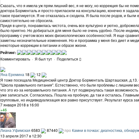
Сказать, что я имела уж прям лишний вес, я не могу, но коррекция бы не по
доктора Борменталь и просто пригласили на консультацию, конечно я задалас
такое практикуется. Я не отказалась и сходила. Я была после родов, и были 
самостоятельно не сбросила.
Придя в центр, понравилась чистота, очень все культурно и уютно, доброжела
было приятно. Но добираться для меня было не очень удобно. После инди
программу с учетом всех моих физиологических особенностей. Я еще сравнит
заметны незначительные изменения. Но и программа у меня без диет и меди
некоторые коррекции в питании и образе жизни.
Рейтинг:
Комментировать
·
Я был тут
·
Поделиться
Яна Еремина
18
12
Я тоже посещала Медицинский центр Доктор Борменталь Шарташская, д.13. 
"Школа правильного питания". Естественно, что были проблемы с лишним ве
что это из-за неправильного питания. А тут подвернулась такая возможность
уже записаться. Согласилась. Пошла на пробную, да так и осталась. Главным
групповые, но индивидуализация все равно присутствует. Результат курса з
7 января 2018 в 16:00
+46
Лиана Уфимская
6583
87440
про
Камни в почках: диагностика, обнару
13 апреля 2017 в 12:30