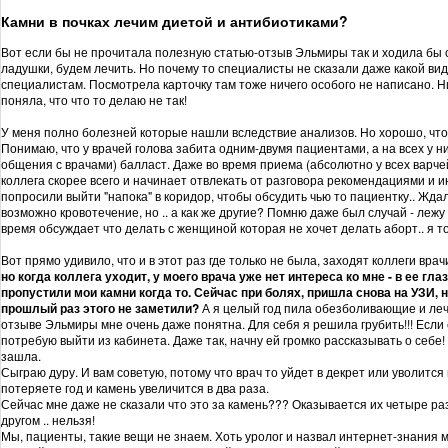
Камни в почках лечим диетой и антибиотиками?
Вот если бы не прочитала полезную статью-отзыв Эльмиры так и ходила бы 
ладушки, будем лечить. Но почему то специалисты не сказали даже какой ви
специалистам. Посмотрела карточку там тоже ничего особого не написано. Н
поняла, что что то делаю не так!
У меня полно болезней которые нашли вследствие анализов. Но хорошо, что ес
Понимаю, что у врачей голова забита одним-двумя пациентами, а на всех у н
общения с врачами) балласт. Даже во время приема (абсолютно у всех варчей 
коллега скорее всего и начинает отвлекать от разговора рекомендациями и
попросили выйти "напока" в коридор, чтобы обсудить чью то пациентку.. Жда
возможно кровотечение, но .. а как же другие? Помню даже был случай - лежу с
время обсуждает что делать с женщиной которая не хочет делать аборт.. я т
Вот прямо удивило, что и в этот раз где только не была, заходят коллеги вра
но когда коллега уходит, у моего врача уже нет интереса ко мне - в ее гла
пропустили мои камни когда то. Сейчас при болях, пришла снова на УЗИ,
прошлый раз этого не заметили?
А я целый год пила обезболивающие и леч
отзыве Эльмиры мне очень даже понятна. Для себя я решила грубить!!! Если 
потребую выйти из кабинета. Даже так, начну ей громко рассказывать о себе
зашла.
Сыграю дуру. И вам советую, потому что врач то уйдет в декрет или уволится 
потеряете год и камень увеличится в два раза.
Сейчас мне даже не сказали что это за камень??? Оказывается их четыре ра
другом .. нельзя!
Мы, пациенты, такие вещи не знаем. Хоть уролог и назвал интернет-знания м