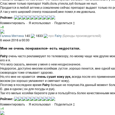
Спас меня только препарат Найз,боль утихла,зуб больше не ныл.
Продается в любой аптеке,к сожалению сейчас препарат выдают только по р
А так у него широкий спектр показаний,мне помог,я им довольна.
Рейтинг:
Комментировать
·
Я использовал
·
Поделиться
+8
Галина Мягтина
140
1833
про
Fairy
(Бренды производителей)
6 июня 2016 в 00:00
Мне не очень понравился- есть недостатки.
Fairy
очень часто рекламируют по телевизору, по-моему чаще чем другие м
его и я.
Что могу сказать, мнение у меня о нем неоднозначное.
Недорогое, доступно многим хозяйкам ,густое ,хорошо пенится, мне одной кап
сковородок тоже отмывает здорово.
Но,что мне не нравится -
очень сушит кожу рук,
всегда после его применени
воском (он хорошо увлажняет и смягчает кожу).
Поэтому в последнее время
Fairy
больше не покупаю.На данный момент бол
E- два в одном ( он для посуды и рук).
Так что милые хозяйки берегите руки и пользуйтесь более качественными м
Рейтинг:
Комментировать
·
Я использовал
·
Поделиться
+4