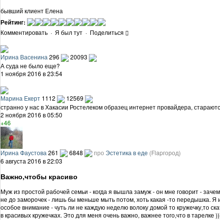
бывший клиент Елена
Рейтинг:
Комментировать
·
Я был тут
·
Поделиться
Ирина Васенина
296
20093
А суда не было еще?
1 ноября 2016 в 23:54
Марина Екерт
1112
12569
странно у нас в Хакасии Ростелеком образец интернет провайдера, стараютс
2 ноября 2016 в 05:50
+46
Ирина Фаустова
261
6848
про
Эстетика в еде
(Flapгород)
6 августа 2016 в 22:03
Важно,чтобы красиво
Муж из простой рабочей семьи - когда я вышла замуж - он мне говорит - заче
не до заморочек - лишь бы меньше мыть потом, хоть какая -то передышка. Я и
особое внимание - чуть ли не каждую неделю волоку домой то кружечку,то ска
в красивых кружечках. Это для меня очень важно, важнее того,что в тарелке )