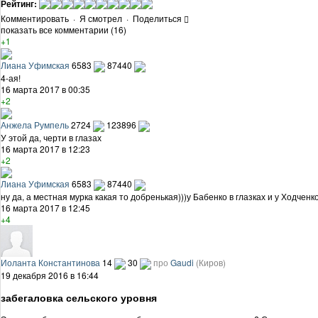
Рейтинг:
Комментировать
·
Я смотрел
·
Поделиться
показать все комментарии (16)
+1
Лиана Уфимская
6583
87440
4-ая!
16 марта 2017 в 00:35
+2
Анжела Румпель
2724
123896
У этой да, черти в глазах
16 марта 2017 в 12:23
+2
Лиана Уфимская
6583
87440
ну да, а местная мурка какая то добренькая)))у Бабенко в глазках и у Ходчен
16 марта 2017 в 12:45
+4
Иоланта Константинова
14
30
про
Gaudi
(Киров)
19 декабря 2016 в 16:44
забегаловка сельского уровня