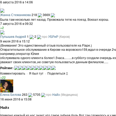
6 августа 2016 в 14:06
Жанна Стежаникова
218
3669
Была там несколько лет назад. Провожала тетю на поезд. Вокзал хорош.
7 августа 2016 в 09:32
+2
Пупышев Андрей
1
2
про
УБРиР
(Киров)
9 июля 2016 в 15:12
(Внимание! Это единственный отзыв пользователя на Flapе.)
Отвратительное обслуживание в Кирове на воровского159,ждал в очереди 2ч
например,оператор Юлия
обслуживала одного клиента более1.5часа..…....в субботу создали очередь из 
уважает своих клиентов.,не советую пользоваться данным филиалом......
Рейтинг:
Комментировать
·
Я был тут
·
Поделиться
+22
Елена Белова
263
5705
про
Найз
(Медицина)
16 июня 2016 в 15:08
Найз
Наверно каждый из нас знает что такое зубная боль.Вот так сложилось и у м