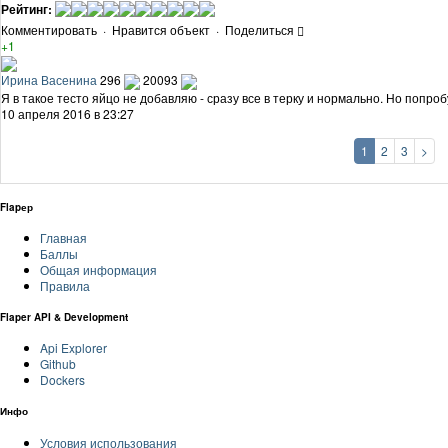
Рейтинг:
Комментировать
·
Нравится объект
·
Поделиться
+1
Ирина Васенина
296
20093
Я в такое тесто яйцо не добавляю - сразу все в терку и нормально. Но попр
10 апреля 2016 в 23:27
1
2
3
>
Flapер
Главная
Баллы
Общая информация
Правила
Flaper API & Development
Api Explorer
Github
Dockers
Инфо
Условия использования