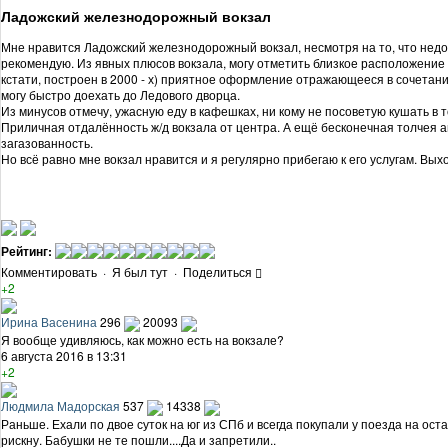
Ладожский железнодорожный вокзал
Мне нравится Ладожский железнодорожный вокзал, несмотря на то, что недос
рекомендую. Из явных плюсов вокзала, могу отметить близкое расположение 
кстати, построен в 2000 - х) приятное оформление отражающееся в сочетании
могу быстро доехать до Ледового дворца.
Из минусов отмечу, ужасную еду в кафешках, ни кому не посоветую кушать в 
Приличная отдалённость ж/д вокзала от центра. А ещё бесконечная толчея ав
загазованность.
Но всё равно мне вокзал нравится и я регулярно прибегаю к его услугам. Вых
Рейтинг:
Комментировать
·
Я был тут
·
Поделиться
+2
Ирина Васенина
296
20093
Я вообще удивляюсь, как можно есть на вокзале?
6 августа 2016 в 13:31
+2
Людмила Мадорская
537
14338
Раньше. Ехали по двое суток на юг из СПб и всегда покупали у поезда на ост
рискну. Бабушки не те пошли....Да и запретили..