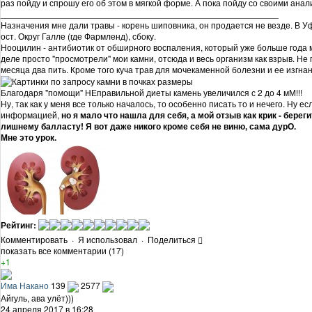
раз пойду и спрошу его об этом в мягкой форме. А пока пойду со своими анал
_________________________________________________________
Назначения мне дали травы - корень шиповника, он продается не везде. В У
ост. Округ Галле (где Фармленд), сбоку.
Нооцилин - антибиотик от обширного воспаления, который уже больше года м
деле просто "просмотрели" мои камни, отсюда и весь организм как взрыв. Н
месяца два пить. Кроме того куча трав для мочекаменной болезни и ее изгна
Благодаря "помощи" НЕправильной диеты камень увеличился с 2 до 4 мМ!!!
Ну, так как у меня все только началось, то особенно писать то и нечего. Ну 
информацией,
но я мало что нашла для себя, а мой отзыв как крик - береги
лишнему балласту! Я вот даже никого кроме себя не виню, сама дурО.
Мне это урок.
Рейтинг:
Комментировать
·
Я использовал
·
Поделиться
показать все комментарии (17)
+1
Има Накано
139
2577
Айгуль, ава улёт)))
24 апреля 2017 в 16:28