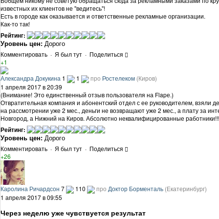
Вобщем никому не советую обращаться сюда за рекламными заказами по крупн
известных их клиентов не "ведитесь"!
Есть в городе как оказывается и ответственные рекламные организации.
Как-то так!
Рейтинг:
Уровень цен:
Дорого
Комментировать
·
Я был тут
·
Поделиться
+1
Александра Докукина
1
1
про
Ростелеком
(Киров)
1 апреля 2017 в 20:39
(Внимание! Это единственный отзыв пользователя на Flapе.)
Отвратительная компания и абонентский отдел с ее руководителем, взяли ден
на рассмотрении уже 2 мес., деньги не возвращают уже 2 мес., а плату за 
Новгород, а Нижний на Киров. Абсолютно неквалифицированные работники!!!!!!
Рейтинг:
Уровень цен:
Дорого
Комментировать
·
Я был тут
·
Поделиться
+26
Каролина Ричардсон
7
110
про
Доктор Борменталь
(Екатеринбург)
1 апреля 2017 в 09:55
Через неделю уже чувствуется результат