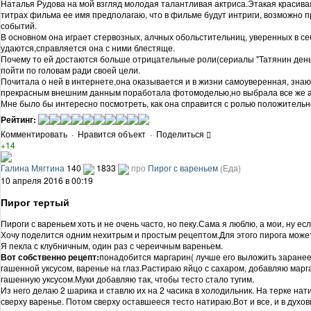
Наталья Рудова на мой взгляд молодая талантливая актриса.Этакая красивая
титрах фильма ее имя предполагаю, что в фильме будут интриги, возможно п
событий.
В основном она играет стервозных, алчных обольстительниц, уверенных в се
удаются,справляется она с ними блестяще.
Почему то ей достаются больше отрицательные роли(сериалы "Татянин день,"
пойти по головам ради своей цели.
Почитала о ней в интернете,она оказывается и в жизни самоуверенная, зна
прекрасным внешним данным поработала фотомоделью,но выбрала все же ар
Мне было бы интересно посмотреть, как она справится с ролью положительн
Рейтинг:
Комментировать
·
Нравится объект
·
Поделиться
+14
Галина Мягтина
140
1833
про
Пирог с вареньем
(Еда)
10 апреля 2016 в 00:19
Пирог тертый
Пироги с вареньем хоть и не очень часто, но пеку.Сама я люблю, а мои, ну есл
Хочу поделится одним нехитрым и простым рецептом.Для этого пирога может 
Я пекла с клубничным, один раз с череичным вареньем.
Вот собственно рецепт:
понадобится маргарин( лучше его выложить заранее),1
гашенной уксусом, варенье на глаз.Растираю яйцо с сахаром, добавляю марг
гашенную уксусом.Муки добавляю так, чтобы тесто стало тугим.
Из него делаю 2 шарика и ставлю их на 2 часика в холодильник. На терке н
сверху варенье. Потом сверху оставшееся тесто натираю.Вот и все, и в духо