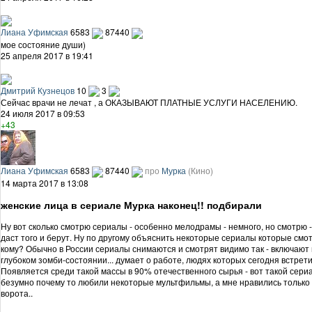
Лиана Уфимская
6583
87440
мое состояние души)
25 апреля 2017 в 19:41
Дмитрий Кузнецов
10
3
Сейчас врачи не лечат , а ОКАЗЫВАЮТ ПЛАТНЫЕ УСЛУГИ НАСЕЛЕНИЮ.
24 июля 2017 в 09:53
+43
Лиана Уфимская
6583
87440
про
Мурка
(Кино)
14 марта 2017 в 13:08
женские лица в сериале Мурка наконец!! подбирали
Ну вот сколько смотрю сериалы - особенно мелодрамы - немного, но смотрю 
даст того и берут. Ну по другому объяснить некоторые сериалы которые смо
кому? Обычно в России сериалы снимаются и смотрят видимо так - включают в
глубоком зомби-состоянии... думает о работе, людях которых сегодня встретил 
Появляется среди такой массы в 90% отечественного сырья - вот такой сериал
безумно почему то любили некоторые мультфильмы, а мне нравились только
ворота..