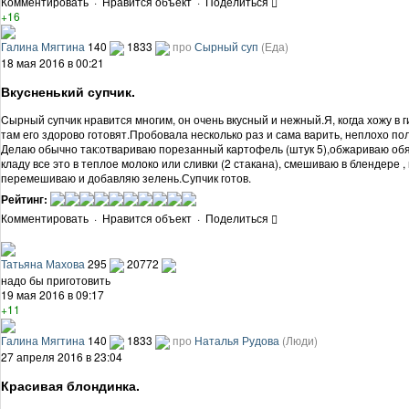
Комментировать
·
Нравится объект
·
Поделиться
+16
Галина Мягтина
140
1833
про
Сырный суп
(Еда)
18 мая 2016 в 00:21
Вкусненький супчик.
Cырный супчик нравится многим, он очень вкусный и нежный.Я, когда хожу в г
там его здорово готовят.Пробовала несколько раз и сама варить, неплохо по
Делаю обычно так:отвариваю порезанный картофель (штук 5),обжариваю обя
кладу все это в теплое молоко или сливки (2 стакана), смешиваю в блендере 
перемешиваю и добавляю зелень.Супчик готов.
Рейтинг:
Комментировать
·
Нравится объект
·
Поделиться
Татьяна Махова
295
20772
надо бы приготовить
19 мая 2016 в 09:17
+11
Галина Мягтина
140
1833
про
Наталья Рудова
(Люди)
27 апреля 2016 в 23:04
Красивая блондинка.