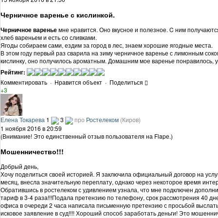
Черничное варенье с кислинкой.
Черничное варенье
мне нравится. Оно вкусное и полезное. C ним получают
хлеб вареньем и есть со сливками.
Ягоды собираем сами, ездим за город в лес, знаем хорошие ягодные места.
В этом году первый раз сварила на зиму черничное варенье с лимонным сок
кислинку, оно получилось ароматным. Домашним мое варенье понравилось, у
Рейтинг:
Комментировать
·
Нравится объект
·
Поделиться
+3
Елена Токарева
1
3
про
Ростелеком
(Киров)
1 ноября 2016 в 20:59
(Внимание! Это единственный отзыв пользователя на Flapе.)
Мошенничество!!!
Добрый день,
Хочу поделиться своей историей. Я заключила официальный договор на услуг
месяц, внесла значительную переплату, однако через некоторое время инте
Обратившись в ростелеком с удивлением узнала, что мне подключен дополн
тариф в 3-4 раза!!!Подала претензию по телефону, срок рассмотрения 40 дн
офиса в очереди 2 часа написала письменную претензию с просьбой выслать 
исковое заявление в суд!!!! Хороший способ заработать деньги! Это мошенни