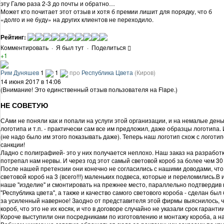
эту Галю раза 2-3 до почты и обратно…
Может кто почитает этот отзыв и хотя б премии лишит для порядку, что б
«долго и не буду» на других клиентов не переходило.
Рейтинг:
Комментировать
·
Я был тут
·
Поделиться
+1
Рим Дуняшев
1
1
про
Республика Цвета
(Киров)
14 июня 2017 в 14:06
(Внимание! Это единственный отзыв пользователя на Flapе.)
НЕ СОВЕТУЮ
САми не поняли как и попали на услуги этой организации, и на немалые ден
логотипа и т.п. - практически сам все им предложил, даже образцы логотипа.
(не надо было им этого показывать даже). Теперь наш логотип схож с логоти
санкции!
Ладно с полиграфией- это у них получается неплохо. Наш заказ на разработк
потрепал нам нервы. И через год этот самый световой короб за более чем 30
После нашей претензии они конечно не согласились с нашими доводами, что
световой короб на 3 (всего!!!) маленьких подвеса, которые и переломились.
наше "изделие" и смонтировать на прежнее место, параллельно подтверди
"Республика цвета", а также и качество самого светового короба - сделан был 
за усиленный наверное! Заодно от представителя этой фирмы выяснилось, чт
короб, что это не их косяк, и что в договоре случайно не указали срок гаранти
Короче выступили они посредниками по изготовлению и монтажу короба, а нас