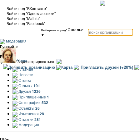
Войти под "ВКонтакте"
Войти под "Одноклассники"
Войти под "Mail.ru"
Войти под "Facebook"
Энгельс
Выберите город:
▼
Модерация
|
Русский
|
Еще
Меню
|
Войти / Зарегистрироваться
Добавить организацию
Карта
Пригласить друзей (+20%)
Главная
Новости
Стенка
Отзывы
191
Друзья
1226
Приглашенные
1
Фотографии
532
Объекты
26
Изменения
28
Отметки
281
Модерация
Flapер