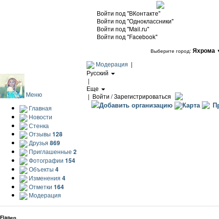
Войти под "ВКонтакте"
Войти под "Одноклассники"
Войти под "Mail.ru"
Войти под "Facebook"
Яхрома
Выберите город:
Модерация
|
Русский
|
Еще
Меню
|
Войти / Зарегистрироваться
Добавить организацию
Карта
Пр
Главная
Новости
Стенка
Отзывы
128
Друзья
869
Приглашенные
2
Фотографии
154
Объекты
4
Изменения
4
Отметки
164
Модерация
Flapер