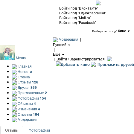
Войти под "ВКонтакте"
Войти под "Одноклассники"
Войти под "Mail.ru"
Войти под "Facebook"
Кино
▼
Выберите город:
Модерация
|
Русский
|
Еще
Меню
|
Войти / Зарегистрироваться
Добавить кино
Пригласить друзей
Главная
Новости
Стенка
Отзывы
128
Друзья
869
Приглашенные
2
Фотографии
154
Объекты
4
Изменения
4
Отметки
164
Модерация
Отзывы
Фотографии