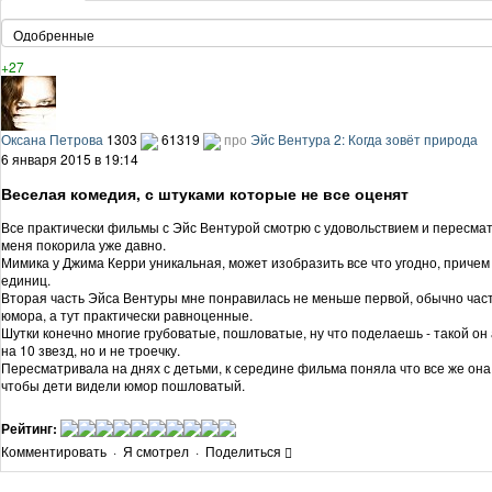
+27
Оксана Петрова
1303
61319
про
Эйс Вентура 2: Когда зовёт природа
6 января 2015 в 19:14
Веселая комедия, с штуками которые не все оценят
Все практически фильмы с Эйс Вентурой смотрю с удовольствием и пересматр
меня покорила уже давно.
Мимика у Джима Керри уникальная, может изобразить все что угодно, причем 
единиц.
Вторая часть Эйса Вентуры мне понравилась не меньше первой, обычно част
юмора, а тут практически равноценные.
Шутки конечно многие грубоватые, пошловатые, ну что поделаешь - такой он 
на 10 звезд, но и не троечку.
Пересматривала на днях с детьми, к середине фильма поняла что все же она
чтобы дети видели юмор пошловатый.
Рейтинг:
Комментировать
·
Я смотрел
·
Поделиться