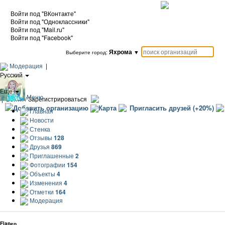
Войти под "ВКонтакте"
Войти под "Одноклассники"
Войти под "Mail.ru"
Войти под "Facebook"
Яхрома
▼
Выберите город:
Модерация
|
Русский
|
Еще
Меню
|
Войти / Зарегистрироваться
Добавить организацию
Карта
Пригласить друзей (+20%)
Главная
Новости
Стенка
Отзывы
128
Друзья
869
Приглашенные
2
Фотографии
154
Объекты
4
Изменения
4
Отметки
164
Модерация
Flapер