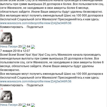
выплаты при сумме выигрыша 20 долларов и более. Все пользователи соц.
сети Wavescore, не заходившие в свои аккаунты более 6 месяце,
обязательно зайдите. Иначе Ваши аккаунты будут удалены безвозвратно.
Все желающие могут получить еженедельный Шанс на 100 000 долларов в
бесплатной Социальной сети Wavescore! Присоединяйтесь к нам здесь:
www.wavescore.com/videoprofile/view/Zz4j2w346R/36
Комментировать
·
Поделиться
-1
Нина Пискун
23
64
7 января 2018 в 12:07
Всем! Всем! Всем! Ура! Ура! Ура! Соц сеть Wavescore начала производить
еженедельные выплаты при сумме выигрыша 20 долларов и более. Все
пользователи соц. сети Wavescore, не заходившие в свои аккаунты более 6
месяце, обязательно зайдите. Иначе Ваши аккаунты будут удалены
безвозвратно.
Все желающие могут получить еженедельный Шанс на 100 000 долларов в
бесплатной Социальной сети Wavescore! Присоединяйтесь к нам здесь:
www.wavescore.com/videoprofile/view/Zz4j2w346R/36
Комментировать
·
Поделиться
-1
Нина Пискун
23
64