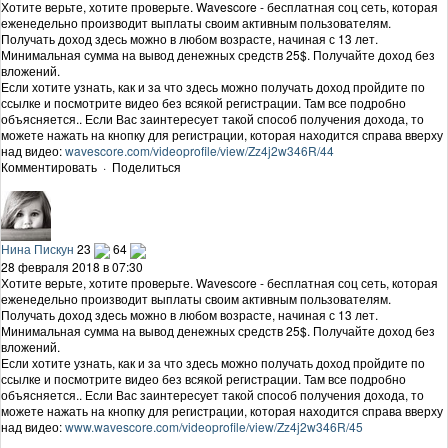
Хотите верьте, хотите проверьте. Wavescore - бесплатная соц сеть, которая
еженедельно производит выплаты своим активным пользователям.
Получать доход здесь можно в любом возрасте, начиная с 13 лет.
Минимальная сумма на вывод денежных средств 25$. Получайте доход без
вложений.
Если хотите узнать, как и за что здесь можно получать доход пройдите по
ссылке и посмотрите видео без всякой регистрации. Там все подробно
объясняется.. Если Вас заинтересует такой способ получения дохода, то
можете нажать на кнопку для регистрации, которая находится справа вверху
над видео:
wavescore.com/videoprofile/view/Zz4j2w346R/44
Комментировать
·
Поделиться
Нина Пискун
23
64
28 февраля 2018 в 07:30
Хотите верьте, хотите проверьте. Wavescore - бесплатная соц сеть, которая
еженедельно производит выплаты своим активным пользователям.
Получать доход здесь можно в любом возрасте, начиная с 13 лет.
Минимальная сумма на вывод денежных средств 25$. Получайте доход без
вложений.
Если хотите узнать, как и за что здесь можно получать доход пройдите по
ссылке и посмотрите видео без всякой регистрации. Там все подробно
объясняется.. Если Вас заинтересует такой способ получения дохода, то
можете нажать на кнопку для регистрации, которая находится справа вверху
над видео:
www.wavescore.com/videoprofile/view/Zz4j2w346R/45