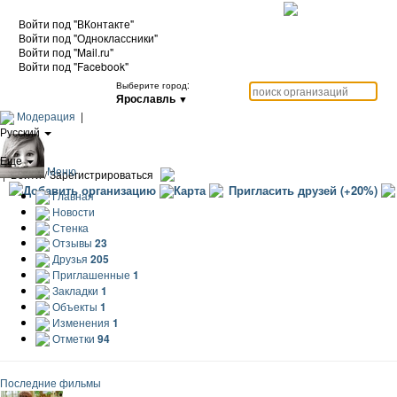
Войти под "ВКонтакте"
Войти под "Одноклассники"
Войти под "Mail.ru"
Войти под "Facebook"
Выберите город:
Ярославль
▼
Модерация
|
Русский
|
Еще
Меню
|
Войти / Зарегистрироваться
Добавить организацию
Карта
Пригласить друзей (+20%)
Главная
Новости
Стенка
Отзывы
23
Друзья
205
Приглашенные
1
Закладки
1
Объекты
1
Изменения
1
Отметки
94
Последние фильмы