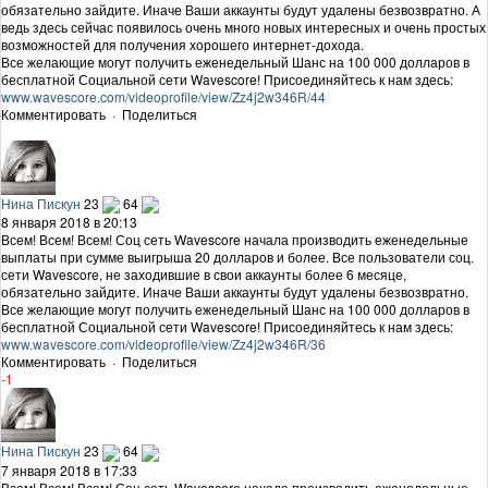
обязательно зайдите. Иначе Ваши аккаунты будут удалены безвозвратно. А
ведь здесь сейчас появилось очень много новых интересных и очень простых
возможностей для получения хорошего интернет-дохода.
Все желающие могут получить еженедельный Шанс на 100 000 долларов в
бесплатной Социальной сети Wavescore! Присоединяйтесь к нам здесь:
www.wavescore.com/videoprofile/view/Zz4j2w346R/44
Комментировать
·
Поделиться
Нина Пискун
23
64
8 января 2018 в 20:13
Всем! Всем! Всем! Соц сеть Wavescore начала производить еженедельные
выплаты при сумме выигрыша 20 долларов и более. Все пользователи соц.
сети Wavescore, не заходившие в свои аккаунты более 6 месяце,
обязательно зайдите. Иначе Ваши аккаунты будут удалены безвозвратно.
Все желающие могут получить еженедельный Шанс на 100 000 долларов в
бесплатной Социальной сети Wavescore! Присоединяйтесь к нам здесь:
www.wavescore.com/videoprofile/view/Zz4j2w346R/36
Комментировать
·
Поделиться
-1
Нина Пискун
23
64
7 января 2018 в 17:33
Всем! Всем! Всем! Соц сеть Wavescore начала производить еженедельные