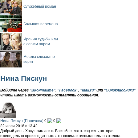
Служебный роман
Большая перемена
Ирония судьбы или
с легким паром
Москва слезам не
верит
Нина Пискун
Войдите через
"ВКонтакте"
,
"Facebook"
,
"Mail.ru"
или
"Одноклассники"
чтобы иметь возможность оставлять сообщения.
Нина Пискун (Паничева)
0
0
22 июля 2018 в 13:42
Добрый день. Хочу пригласить Вас в бесплатн. соц сеть, которая
еженедельно производит выплаты своим активным пользователям.