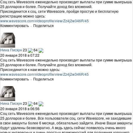
Соц сеть Wavescore еженедельно производит выплаты при сумме выигрыша
25 долларов и более. Получайте доход без вложений.
Присоединится к соц. сети Wavescore, пройдя простую и бесплатную
регистрацию можно здесь:
www.wavescore.com/videoprofile/view/Zz4j2w346R/45
Комментировать
·
Поделиться
Нина Пискун
23
64
20 января 2018 в 07:22
Соц сеть Wavescore еженедельно производит выплаты при сумме выигрыша
25 долларов и более. Получайте доход без вложений.
Присоединится к нам можно здесь:
www.wavescore.com/videoprofile/view/Zz4j2w346R/45
Комментировать
·
Поделиться
Нина Пискун
23
64
20 января 2018 в 06:56
Соц сеть Wavescore еженедельно производит выплаты при сумме выигрыша
25 долларов и более. Все пользователи соц. сети Wavescore, не заходившие
в свои аккаунты более 6 месяце, обязательно зайдите. Иначе Ваши аккаунты
будут удалены безвозвратно. А ведь здесь сейчас появилось очень много
новых интересных и очень простых возможностей для получения хорошего