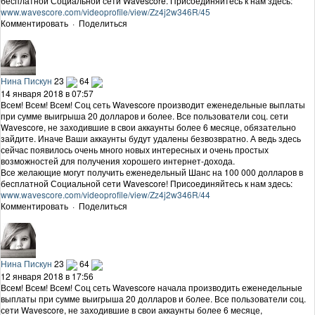
бесплатной Социальной сети Wavescore. Присоединяйтесь к нам здесь:
www.wavescore.com/videoprofile/view/Zz4j2w346R/45
Комментировать
·
Поделиться
Нина Пискун
23
64
14 января 2018 в 07:57
Всем! Всем! Всем! Соц сеть Wavescore производит еженедельные выплаты
при сумме выигрыша 20 долларов и более. Все пользователи соц. сети
Wavescore, не заходившие в свои аккаунты более 6 месяце, обязательно
зайдите. Иначе Ваши аккаунты будут удалены безвозвратно. А ведь здесь
сейчас появилось очень много новых интересных и очень простых
возможностей для получения хорошего интернет-дохода.
Все желающие могут получить еженедельный Шанс на 100 000 долларов в
бесплатной Социальной сети Wavescore! Присоединяйтесь к нам здесь:
www.wavescore.com/videoprofile/view/Zz4j2w346R/44
Комментировать
·
Поделиться
Нина Пискун
23
64
12 января 2018 в 17:56
Всем! Всем! Всем! Соц сеть Wavescore начала производить еженедельные
выплаты при сумме выигрыша 20 долларов и более. Все пользователи соц.
сети Wavescore, не заходившие в свои аккаунты более 6 месяце,