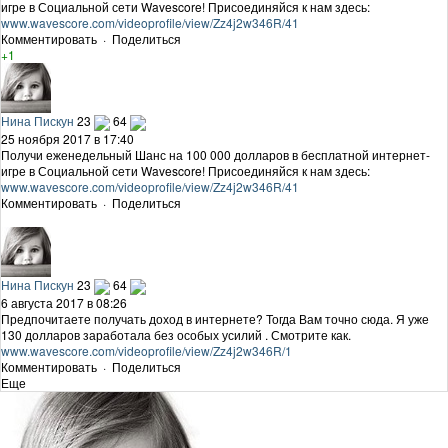
игре в Социальной сети Wavescore! Присоединяйся к нам здесь:
www.wavescore.com/videoprofile/view/Zz4j2w346R/41
Комментировать
·
Поделиться
+1
Нина Пискун
23
64
25 ноября 2017 в 17:40
Получи еженедельный Шанс на 100 000 долларов в бесплатной интернет-
игре в Социальной сети Wavescore! Присоединяйся к нам здесь:
www.wavescore.com/videoprofile/view/Zz4j2w346R/41
Комментировать
·
Поделиться
Нина Пискун
23
64
6 августа 2017 в 08:26
Предпочитаете получать доход в интернете? Тогда Вам точно сюда. Я уже
130 долларов заработала без особых усилий . Смотрите как.
www.wavescore.com/videoprofile/view/Zz4j2w346R/1
Комментировать
·
Поделиться
Еще