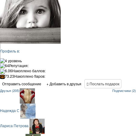
Профиль в:
4 уровень
64
Репутация:
6.06
Накоплено баллов:
73.23
Накоплено flapов:
Отправить сообщение
+ Добавить в друзья
Послать подарок
Друзья (205)
Подписчики (2)
Надежда С
Лариса Петрова