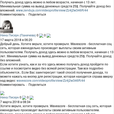
Получать доход здесь можно в любом возрасте, начиная с 13 лет.
Минимальная сумма на вывод денежных средств 25$. Получайте доход без
вложений.
www.zenduja.com/videoprofile/view/Zz4j2w346R/44
Комментировать
·
Поделиться
Нина Пискун (Паничева)
0
0
17 марта 2018 в 06:20
Добрый день. Хотите верьте, хотите проверьте. Wavescore - бесплатная соц
сеть, которая еженедельно производит выплаты своим активным
пользователям. Получать доход здесь можно в любом возрасте, начиная с 13
лет. Минимальная сумма на вывод денежных средств 25$. Получайте доход
без вложений.
Если хотите узнать, как и за что здесь можно получать доход пройдите по
ссылке и посмотрите видео без всякой регистрации. Там все подробно
объясняется.. Если Вас заинтересует такой способ получения дохода, то
можете нажать на кнопку для регистрации, которая находится справа вверху
над видео:
wavescore.com/videoprofile/view/Zz4j2w346R/44
Комментировать
·
Поделиться
Нина Пискун
0
0
7 марта 2018 в 08:34
Хотите верьте, хотите проверьте. Wavescore - бесплатная соц сеть, которая
еженедельно производит выплаты своим активным пользователям.
Получать доход здесь можно в любом возрасте, начиная с 13 лет.