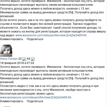
Хотите верьте, хотите проверьте. Wavescore - бесплатная соц сеть, которая
еженедельно производит выплаты своим активным пользователям.
Получать доход здесь можно в любом возрасте, начиная с 13 лет.
Минимальная сумма на вывод денежных средств 25$. Получайте доход без
вложений.
Если хотите узнать, как и за что здесь можно получать доход пройдите по
ссылке и посмотрите видео без всякой регистрации. Там все подробно
объясняется.. Если Вас заинтересует такой способ получения дохода, то
можете нажать на кнопку для регистрации, которая находится справа вверху
над видео:
www.wavescore.com/videoprofile/view/Zz4j2w346R/45
Комментировать
·
Поделиться
Нина Пискун
23
64
18 февраля 2018 в 07:33
Хотите верьте, хотите проверьте. Wavescore - бесплатная соц сеть, которая
еженедельно производит выплаты своим активным пользователям.
Получать доход здесь можно в любом возрасте, начиная с 13 лет.
Минимальная сумма на вывод денежных средств 25$. Получайте доход без
вложений.
Посмотреть видео о том, как и за что здесь можно получать доход и при
желании присоединится к соц. сети Wavescore, пройдя простую и
бесплатную регистрацию, можно здесь:
www.wavescore.com/videoprofile/view/Zz4j2w346R/45
Комментировать
·
Поделиться