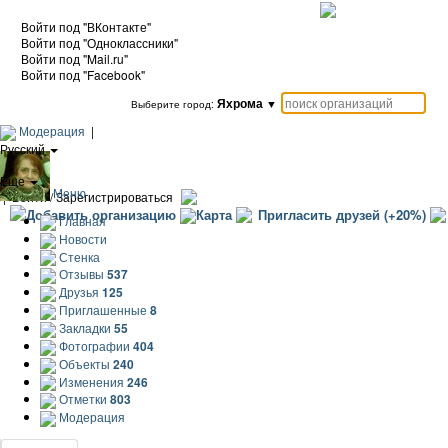
Войти под "ВКонтакте"
Войти под "Одноклассники"
Войти под "Mail.ru"
Войти под "Facebook"
Яхрома
▼
Выберите город:
Модерация
|
Русский
|
Еще
Меню
|
Войти / Зарегистрироваться
Добавить организацию
Карта
Пригласить друзей (+20%)
Главная
Новости
Стенка
Отзывы
537
Друзья
125
Приглашенные
8
Закладки
55
Фотографии
404
Объекты
240
Изменения
246
Отметки
803
Модерация