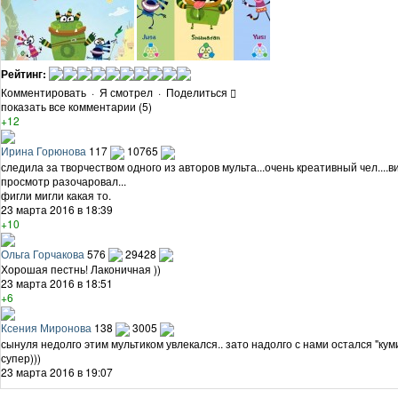
Рейтинг:
Комментировать
·
Я смотрел
·
Поделиться
показать все комментарии (5)
+12
Ирина Горюнова
117
10765
следила за творчеством одного из авторов мульта...очень креативный чел....ви
просмотр разочаровал...
фигли мигли какая то.
23 марта 2016 в 18:39
+10
Ольга Горчакова
576
29428
Хорошая пестнь! Лаконичная ))
23 марта 2016 в 18:51
+6
Ксения Миронова
138
3005
сынуля недолго этим мультиком увлекался.. зато надолго с нами остался "куми
супер)))
23 марта 2016 в 19:07