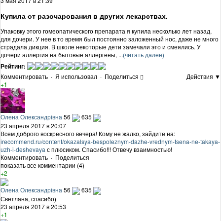
3 мая 2017 в 21:39
Купила от разочарования в других лекарствах.
Упаковку этого гомеопатического препарата я купила несколько лет назад,
для дочери. У нее в то время был постоянно заложенный нос, даже не много
страдала дикция. В школе некоторые дети замечали это и смеялись. У
дочери аллергия на бытовые аллергены, ...
(читать далее)
Рейтинг:
Комментировать
·
Я использовал
·
Поделиться
Действия ▼
+1
Олена Олександрівна
56
635
23 апреля 2017 в 20:07
Всем доброго воскресного вечера! Кому не жалко, зайдите на:
irecommend.ru/content/okazalsya-bespoleznym-dazhe-vrednym-tsena-ne-takaya-
uzh-i-deshevaya
с плюсиком. Спасибо!!! Отвечу взаимностью!
Комментировать
·
Поделиться
показать все комментарии (4)
+2
Олена Олександрівна
56
635
Светлана, спасибо)
23 апреля 2017 в 20:53
+1