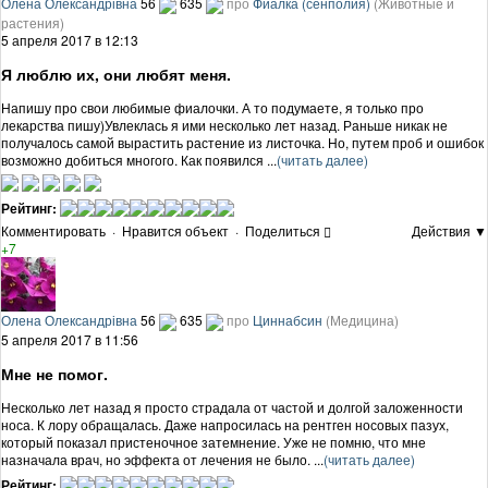
Олена Олександрівна
56
635
про
Фиалка (сенполия)
(Животные и
растения)
5 апреля 2017 в 12:13
Я люблю их, они любят меня.
Напишу про свои любимые фиалочки. А то подумаете, я только про
лекарства пишу)Увлеклась я ими несколько лет назад. Раньше никак не
получалось самой вырастить растение из листочка. Но, путем проб и ошибок
возможно добиться многого. Как появился ...
(читать далее)
Рейтинг:
Комментировать
·
Нравится объект
·
Поделиться
Действия ▼
+7
Олена Олександрівна
56
635
про
Циннабсин
(Медицина)
5 апреля 2017 в 11:56
Мне не помог.
Несколько лет назад я просто страдала от частой и долгой заложенности
носа. К лору обращалась. Даже напросилась на рентген носовых пазух,
который показал пристеночное затемнение. Уже не помню, что мне
назначала врач, но эффекта от лечения не было. ...
(читать далее)
Рейтинг: