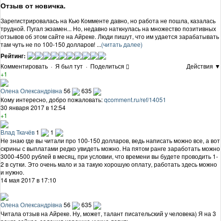
Отзыв от новичка.
Зарегистрировалась на Кью Комменте давно, но работа не пошла, казалась
трудной. Пугал экзамен... Но, недавно наткнулась на множество позитивных
отзывов об этом сайте на Айреке. Люди пишут, что им удается зарабатывать
там чуть не по 100-150 долларов! ...
(читать далее)
Рейтинг:
Комментировать
·
Я был тут
·
Поделиться
Действия ▼
+1
Олена Олександрівна
56
635
Кому интересно, добро пожаловать:
qcomment.ru/ref/14051
30 января 2017 в 12:54
+1
Влад Ткачёв
1
1
Не знаю где вы читали про 100-150 долларов, ведь написать можно все, а вот
скрины с выплатами редко увидеть можно. На пятом ранге заработать можно
3000-4500 рублей в месяц, при условии, что времени вы будете проводить 1-
2 в сутки. Это очень мало и за такую хорошую оплату, работать здесь можно
и нужно.
14 мая 2017 в 17:10
Олена Олександрівна
56
635
Читала отзыв на Айреке. Ну, может, талант писательский у человека) Я на 3