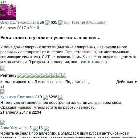
+11
Олена Олександрівна
56
635
про
Тавегил
(Медицина)
6 апреля 2017 в 01:13
Если колоть в уколах- лучше только на ночь.
У меня дочь аллергик с детства (бытовые аллергены). Назначали много
различных препаратов от аллергии. Все, естественно, антигистаминные-
снимающие симптомы. СИТ не назначали, мы бы и не потянули по цене этот
метод лечения. В результате аллергии, она ...
(читать далее)
Рейтинг:
Комментировать
·
Я использовал
·
Поделиться
Действия ▼
+1
Куликова Светлана
310
6296
Я тоже уколы тавегила при обострении аллергии делаю перед сном.
Сражают наповал, утром встать на работу невмоготу.
21 апреля 2017 в 22:34
Anna Yakovenko
3
13
И знать не знала про аллергию, а благодаря двум курсам антибиотиков и
аллергия и иммунитет сел. Тавегил лучше супрастина.Но подбирать лучше с