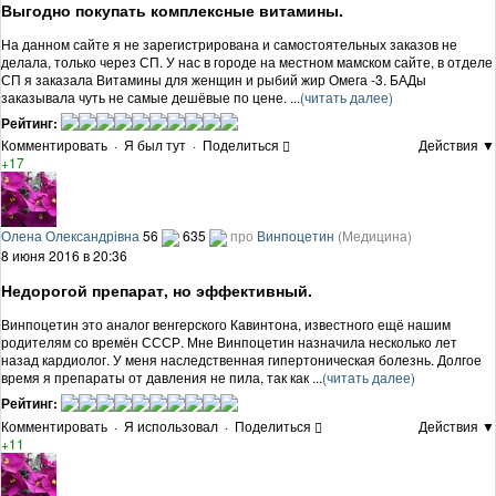
Выгодно покупать комплексные витамины.
На данном сайте я не зарегистрирована и самостоятельных заказов не
делала, только через СП. У нас в городе на местном мамском сайте, в отделе
СП я заказала Витамины для женщин и рыбий жир Омега -3. БАДы
заказывала чуть не самые дешёвые по цене. ...
(читать далее)
Рейтинг:
Комментировать
·
Я был тут
·
Поделиться
Действия ▼
+17
Олена Олександрівна
56
635
про
Винпоцетин
(Медицина)
8 июня 2016 в 20:36
Недорогой препарат, но эффективный.
Винпоцетин это аналог венгерского Кавинтона, известного ещё нашим
родителям со времён СССР. Мне Винпоцетин назначила несколько лет
назад кардиолог. У меня наследственная гипертоническая болезнь. Долгое
время я препараты от давления не пила, так как ...
(читать далее)
Рейтинг:
Комментировать
·
Я использовал
·
Поделиться
Действия ▼
+11