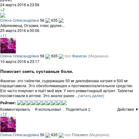
24 марта 2016 в 23:56
+2
Олена Олександрівна
56
635
Айрекоменд, Отзовик, плюс другие...
25 марта 2016 в 00:06
+11
Олена Олександрівна
56
635
про
Фаниган
(Медицина)
10 марта 2016 в 23:17
Помогает снять суставные боли.
Фаниган- это таблетки, содержащие 50 мг диклофенака натрия и 500 мг
парацетамола. Это обезболивающее и противовоспалительное средство.
Его часто покупает и пьёт мой муж. У него ревматоидный артрит. Таблетки
посоветовали в аптеке. Это аналог ранее ...
(читать далее)
Рейтинг:
Комментировать
·
Я использовал
·
Поделиться
Действия ▼
+12
Олена Олександрівна
56
635
про
Плазмол
(Медицина)