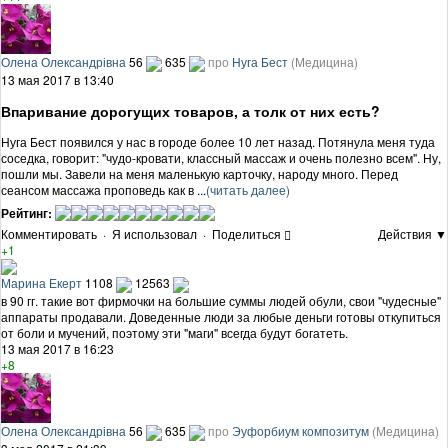
Олена Олександрівна
56
635
про
Нуга Бест
(Медицина)
13 мая 2017 в 13:40
Впаривание дорогущих товаров, а толк от них есть?
Нуга Бест появился у нас в городе более 10 лет назад. Потянула меня туда
соседка, говорит: "чудо-кровати, классный массаж и очень полезно всем". Ну,
пошли мы. Завели на меня маленькую карточку, народу много. Перед
сеансом массажа проповедь как в ...
(читать далее)
Рейтинг:
Комментировать
·
Я использовал
·
Поделиться
Действия ▼
+1
Марина Екерт
1108
12563
в 90 гг. такие вот фирмочки на большие суммы людей обули, свои "чудесные"
аппараты продавали. Доведенные люди за любые деньги готовы откупиться
от боли и мучений, поэтому эти "маги" всегда будут богатеть.
13 мая 2017 в 16:23
+8
Олена Олександрівна
56
635
про
Эуфорбиум композитум
(Медицина)