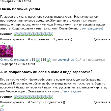
10 марта 2016 в 13:54
Очень болючие уколы.
Плазмол это уколы на основе составляющих крови. Назначаются как
противовоспалительное средство. Женщинам его часто назначают
гинекологи при воспалении яичников. Иногда колят эти инъекции в мышцу
живота. Когда-то давно и мне так кололи. Очень больно, ...
(читать далее)
Рейтинг:
Комментировать
·
Я использовал
·
Поделиться
Действия ▼
+19
Олена Олександрівна
56
635
про
Lookmytrips
(Сайты и программы)
16 февраля 2016 в 16:01
А не попробовать ли себя в новом виде заработка?
Кто из нас не любит фотографировать новые места, где мы бываем на
отдыхе? Красивые, не обычные фото всегда приятно посмотреть, будь то
восточный базар, интересный памятник, русский лес, украинские Карпаты,
или Чёрное море... Оказывается, на этом ...
(читать далее)
Рейтинг:
Комментировать
·
Я был тут
·
Поделиться
Действия ▼
+2