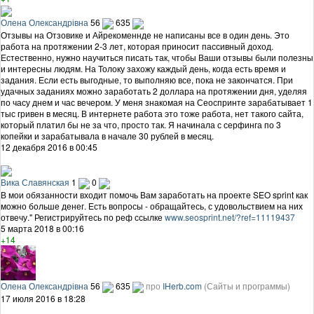
Олена Олександрівна
56
635
Отзывы на Отзовике и Айрекоменнде не написаны все в один день. Это
работа на протяжении 2-3 лет, которая приносит пассивный доход.
Естественно, нужно научиться писать так, чтобы Ваши отзывы были полезны
и интересны людям. На Толоку захожу каждый день, когда есть время и
задания. Если есть выгодные, то выполняю все, пока не закончатся. При
удачных заданиях можно заработать 2 доллара на протяжении дня, уделяя
по часу днем и час вечером. У меня знакомая на Сеоспринте зарабатывает 1
тыс гривен в месяц. В интернете работа это тоже работа, нет такого сайта,
который платил бы не за что, просто так. Я начинала с серфинга по 3
копейки и зарабатывала в начале 30 рублей в месяц.
12 декабря 2016 в 00:45
Вика Славянская
1
0
В мои обязанности входит помочь Вам заработать на проекте SEO sprint как
можно больше денег. Есть вопросы - обращайтесь, с удовольствием на них
отвечу." Регистрируйтесь по реф ссылке
www.seosprint.net/?ref=11119437
5 марта 2018 в 00:16
+14
Олена Олександрівна
56
635
про
IHerb.com
(Сайты и программы)
17 июля 2016 в 18:28