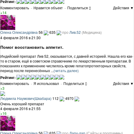
Рейтинг:
Комментировать
·
Нравится объект
·
Поделиться
Действия ▼
+14
Олена Олександрівна
56
635
про
Лив.52
(Медицина)
4 февраля 2016 в 21:30
Помог восстановить аппетит.
Индийский препарат Лив 52, оказывается, с давней историей. Нашла его как-
то в старом, ещё в советском справочнике по лекарственным препаратам. В
показаниях к применению числилось кроме гепатопротекторных свойств,
период после перенесённых ...
(читать далее)
Рейтинг:
Комментировать
·
Я использовал
·
Поделиться
Действия ▼
+3
Людмила Наумович(Шкабара)
112
4970
Очень хороший препарат
4 февраля 2016 в 21:55
+16
Олена Олександрівна
56
635
про
Дару-дар
(Сайты и программы)