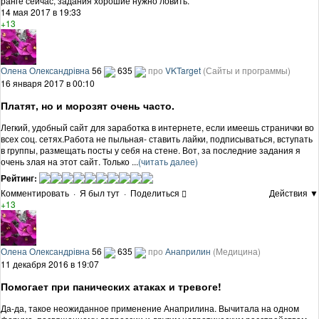
ранге сейчас, задания хорошие нужно ловить.
14 мая 2017 в 19:33
+13
Олена Олександрівна
56
635
про
VKTarget
(Сайты и программы)
16 января 2017 в 00:10
Платят, но и морозят очень часто.
Легкий, удобный сайт для заработка в интернете, если имеешь странички во
всех соц. сетях.Работа не пыльная- ставить лайки, подписываться, вступать
в группы, размещать посты у себя на стене. Вот, за последние задания я
очень злая на этот сайт. Только ...
(читать далее)
Рейтинг:
Комментировать
·
Я был тут
·
Поделиться
Действия ▼
+13
Олена Олександрівна
56
635
про
Анаприлин
(Медицина)
11 декабря 2016 в 19:07
Помогает при панических атаках и тревоге!
Да-да, такое неожиданное применение Анаприлина. Вычитала на одном