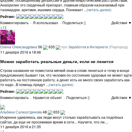
форуме, посвященному депрессии и другим невротическим расстройствам.
Анаприлин это сердечный препарат, главным образом назначаемый при
тахикардии, аритмии, ишемии сердца. Понижает ...
(читать далее)
Рейтинг:
Комментировать
·
Я использовал
·
Поделиться
Действия ▼
+13
Олена Олександрівна
56
635
про
Заработок в Интернете
(Flapгород)
11 декабря 2016 в 18:46
Можно заработать реальные деньги, если не ленится
Строка названия не поместила мягкий знак в слове лениться и точку в конце
предложения) Бывает так, что человек по состоянию здоровья не может идти
работать на постоянную работу, а денег хоть не много своих заработать как-
то надо...В помощь придут ...
(читать далее)
Рейтинг:
Комментировать
·
Нравится объект
·
Поделиться
Действия ▼
Альбина Салахутдинова
48
653
Искренне удивляюсь, как люди могут столько зарабатывать на подобных
сайтах, да еще не просиживая время в сети... Научите, что-ли....
11 декабря 2016 в 21:35
+1