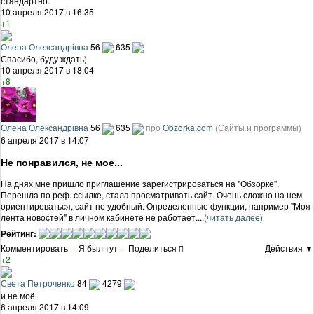
стандартно.
10 апреля 2017 в 16:35
+1
Олена Олександрівна
56
635
Спасибо, буду ждать)
10 апреля 2017 в 18:04
+8
Олена Олександрівна
56
635
про
Obzorka.com
(Сайты и программы)
6 апреля 2017 в 14:07
Не понравился, не мое...
На днях мне пришло приглашение зарегистрироваться на "Обзорке".
Перешла по реф. ссылке, стала просматривать сайт. Очень сложно на нем
ориентироваться, сайт не удобный. Определенные функции, например "Моя
лента новостей" в личном кабинете не работает....
(читать далее)
Рейтинг:
Комментировать
·
Я был тут
·
Поделиться
Действия ▼
+2
Света Петроченко
84
4279
и не моё
6 апреля 2017 в 14:09