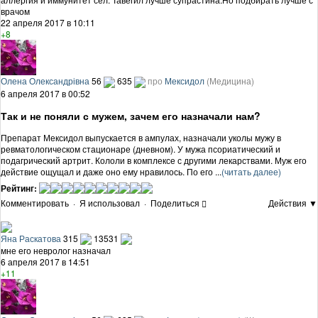
врачом
22 апреля 2017 в 10:11
+8
Олена Олександрівна
56
635
про
Мексидол
(Медицина)
6 апреля 2017 в 00:52
Так и не поняли с мужем, зачем его назначали нам?
Препарат Мексидол выпускается в ампулах, назначали уколы мужу в
ревматологическом стационаре (дневном). У мужа псориатический и
подагрический артрит. Кололи в комплексе с другими лекарствами. Муж его
действие ощущал и даже оно ему нравилось. По его ...
(читать далее)
Рейтинг:
Комментировать
·
Я использовал
·
Поделиться
Действия ▼
Яна Раскатова
315
13531
мне его невролог назначал
6 апреля 2017 в 14:51
+11