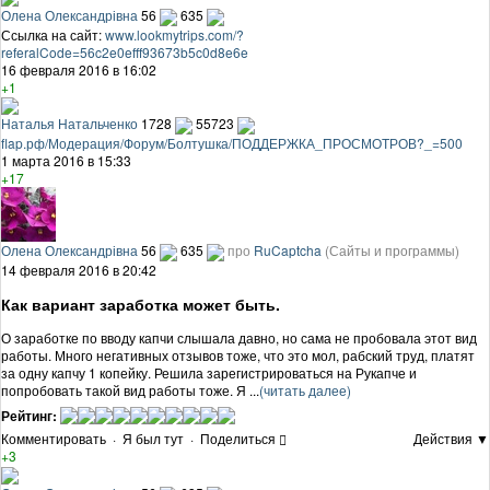
Олена Олександрівна
56
635
Ссылка на сайт:
www.lookmytrips.com/?
referalCode=56c2e0efff93673b5c0d8e6e
16 февраля 2016 в 16:02
+1
Наталья Натальченко
1728
55723
flap.рф/Модерация/Форум/Болтушка/ПОДДЕРЖКА_ПРОСМОТРОВ?_=500
1 марта 2016 в 15:33
+17
Олена Олександрівна
56
635
про
RuCaptcha
(Сайты и программы)
14 февраля 2016 в 20:42
Как вариант заработка может быть.
О заработке по вводу капчи слышала давно, но сама не пробовала этот вид
работы. Много негативных отзывов тоже, что это мол, рабский труд, платят
за одну капчу 1 копейку. Решила зарегистрироваться на Рукапче и
попробовать такой вид работы тоже. Я ...
(читать далее)
Рейтинг:
Комментировать
·
Я был тут
·
Поделиться
Действия ▼
+3