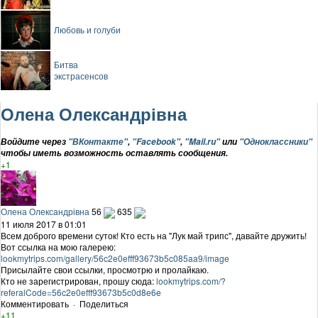
Любовь и голуби
Битва
экстрасенсов
Олена Олександрівна
Войдите через
"ВКонтакте"
,
"Facebook"
,
"Mail.ru"
или
"Одноклассники"
чтобы иметь возможность оставлять сообщения.
+1
Олена Олександрівна
56
635
11 июля 2017 в 01:01
Всем доброго времени суток! Кто есть на "Лук май трипс", давайте дружить!
Вот ссылка на мою галерею:
lookmytrips.com/gallery/56c2e0efff93673b5c085aa9/image
Присылайте свои ссылки, просмотрю и пролайкаю.
Кто не зарегистрирован, прошу сюда:
lookmytrips.com/?
referalCode=56c2e0efff93673b5c0d8e6e
Комментировать
·
Поделиться
+11