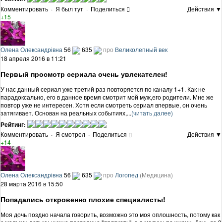
Комментировать
·
Я был тут
·
Поделиться
Действия ▼
+15
Олена Олександрівна
56
635
про
Великолепный век
18 апреля 2016 в 11:21
Первый просмотр сериала очень увлекателен!
У нас данный сериал уже третий раз повторяется по каналу 1+1. Как не
парадоксально, его в данное время смотрит мой муж,его родители. Мне же
повтор уже не интересен. Хотя если смотреть сериал впервые, он очень
затягивает. Основан на реальных событиях,...
(читать далее)
Рейтинг:
Комментировать
·
Я смотрел
·
Поделиться
Действия ▼
+14
Олена Олександрівна
56
635
про
Логопед
(Медицина)
28 марта 2016 в 15:50
Попадались откровенно плохие специалисты!
Моя дочь поздно начала говорить, возможно это моя оплошность, потому как