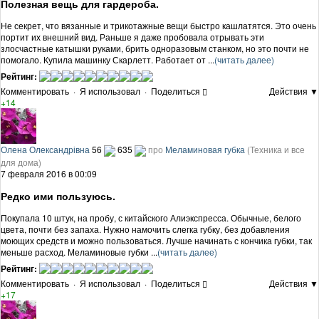
Полезная вещь для гардероба.
Не секрет, что вязанные и трикотажные вещи быстро кашлатятся. Это очень
портит их внешний вид. Раньше я даже пробовала отрывать эти
злосчастные катышки руками, брить одноразовым станком, но это почти не
помогало. Купила машинку Скарлетт. Работает от ...
(читать далее)
Рейтинг:
Комментировать
·
Я использовал
·
Поделиться
Действия ▼
+14
Олена Олександрівна
56
635
про
Меламиновая губка
(Техника и все
для дома)
7 февраля 2016 в 00:09
Редко ими пользуюсь.
Покупала 10 штук, на пробу, с китайского Алиэкспресса. Обычные, белого
цвета, почти без запаха. Нужно намочить слегка губку, без добавления
моющих средств и можно пользоваться. Лучше начинать с кончика губки, так
меньше расход. Меламиновые губки ...
(читать далее)
Рейтинг:
Комментировать
·
Я использовал
·
Поделиться
Действия ▼
+17