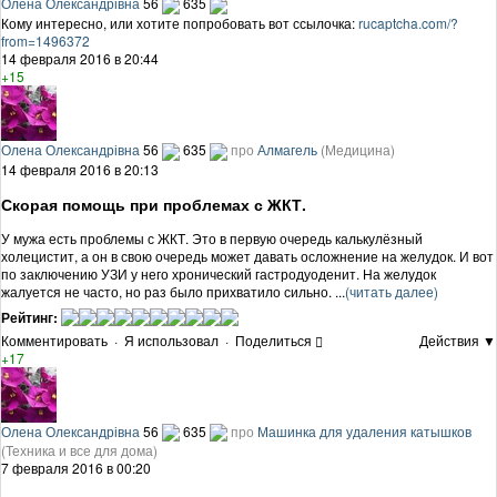
Олена Олександрівна
56
635
Кому интересно, или хотите попробовать вот ссылочка:
rucaptcha.com/?
from=1496372
14 февраля 2016 в 20:44
+15
Олена Олександрівна
56
635
про
Алмагель
(Медицина)
14 февраля 2016 в 20:13
Скорая помощь при проблемах с ЖКТ.
У мужа есть проблемы с ЖКТ. Это в первую очередь калькулёзный
холецистит, а он в свою очередь может давать осложнение на желудок. И вот
по заключению УЗИ у него хронический гастродуоденит. На желудок
жалуется не часто, но раз было прихватило сильно. ...
(читать далее)
Рейтинг:
Комментировать
·
Я использовал
·
Поделиться
Действия ▼
+17
Олена Олександрівна
56
635
про
Машинка для удаления катышков
(Техника и все для дома)
7 февраля 2016 в 00:20