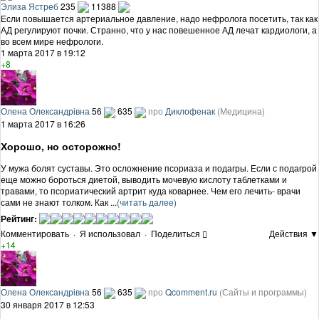
Элиза Ястреб
235
11388
Если повышается артериальное давление, надо нефролога посетить, так как
АД регулируют почки. Странно, что у нас повешенное АД лечат кардиологи, а
во всем мире нефрологи.
1 марта 2017 в 19:12
+8
Олена Олександрівна
56
635
про
Диклофенак
(Медицина)
1 марта 2017 в 16:26
Хорошо, но осторожно!
У мужа болят суставы. Это осложнение псориаза и подагры. Если с подагрой
еще можно бороться диетой, выводить мочевую кислоту таблетками и
травами, то псориатический артрит куда коварнее. Чем его лечить- врачи
сами не знают толком. Как ...
(читать далее)
Рейтинг:
Комментировать
·
Я использовал
·
Поделиться
Действия ▼
+14
Олена Олександрівна
56
635
про
Qcomment.ru
(Сайты и программы)
30 января 2017 в 12:53