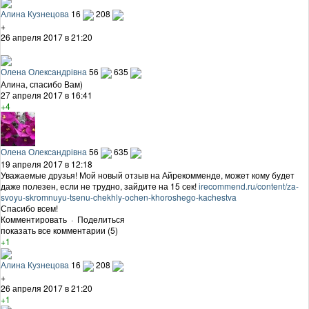
Алина Кузнецова
16
208
+
26 апреля 2017 в 21:20
Олена Олександрівна
56
635
Алина, спасибо Вам)
27 апреля 2017 в 16:41
+4
Олена Олександрівна
56
635
19 апреля 2017 в 12:18
Уважаемые друзья! Мой новый отзыв на Айрекомменде, может кому будет
даже полезен, если не трудно, зайдите на 15 сек!
irecommend.ru/content/za-
svoyu-skromnuyu-tsenu-chekhly-ochen-khoroshego-kachestva
Спасибо всем!
Комментировать
·
Поделиться
показать все комментарии (5)
+1
Алина Кузнецова
16
208
+
26 апреля 2017 в 21:20
+1