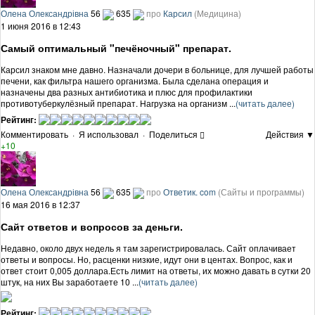
Олена Олександрівна
56
635
про
Карсил
(Медицина)
1 июня 2016 в 12:43
Самый оптимальный "печёночный" препарат.
Карсил знаком мне давно. Назначали дочери в больнице, для лучшей работы
печени, как фильтра нашего организма. Была сделана операция и
назначены два разных антибиотика и плюс для профилактики
противотуберкулёзный препарат. Нагрузка на организм ...
(читать далее)
Рейтинг:
Комментировать
·
Я использовал
·
Поделиться
Действия ▼
+10
Олена Олександрівна
56
635
про
Ответик. com
(Сайты и программы)
16 мая 2016 в 12:37
Сайт ответов и вопросов за деньги.
Недавно, около двух недель я там зарегистрировалась. Сайт оплачивает
ответы и вопросы. Но, расценки низкие, идут они в центах. Вопрос, как и
ответ стоит 0,005 доллара.Есть лимит на ответы, их можно давать в сутки 20
штук, на них Вы заработаете 10 ...
(читать далее)
Рейтинг: