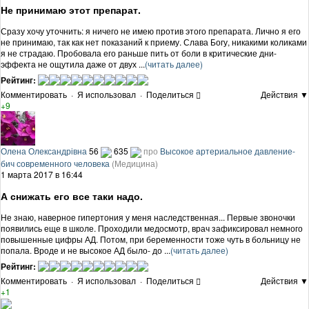
Не принимаю этот препарат.
Сразу хочу уточнить: я ничего не имею против этого препарата. Лично я его
не принимаю, так как нет показаний к приему. Слава Богу, никакими коликами
я не страдаю. Пробовала его раньше пить от боли в критические дни-
эффекта не ощутила даже от двух ...
(читать далее)
Рейтинг:
Комментировать
·
Я использовал
·
Поделиться
Действия ▼
+9
Олена Олександрівна
56
635
про
Высокое артериальное давление-
бич современного человека
(Медицина)
1 марта 2017 в 16:44
А снижать его все таки надо.
Не знаю, наверное гипертония у меня наследственная... Первые звоночки
появились еще в школе. Проходили медосмотр, врач зафиксировал немного
повышенные цифры АД. Потом, при беременности тоже чуть в больницу не
попала. Вроде и не высокое АД было- до ...
(читать далее)
Рейтинг:
Комментировать
·
Я использовал
·
Поделиться
Действия ▼
+1