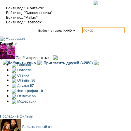
Войти под "ВКонтакте"
Войти под "Одноклассники"
Войти под "Mail.ru"
Войти под "Facebook"
Кино
▼
Выберите город:
Модерация
|
Русский
|
Еще
Меню
|
Войти / Зарегистрироваться
Добавить кино
Пригласить друзей (+20%)
Главная
Новости
Стенка
Отзывы
56
Друзья
67
Фотографии
10
Отметки
55
Модерация
Последние фильмы
Великолепный век