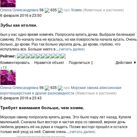
Олена Олександрівна
56
635
про
Хомяк
(Животные и растения)
6 февраля 2016 в 23:50
Зубы как иголки.
был у нас одно время хомячёк. Попросила купить дочка. Выбрали беленькую
самочку. По-началу она не кусалась, но как повзрослела начала кусать. Очень
больно, до крови. Раз так больно укусила дочь, до крови, глубоко, что
испугались все. Больше никто в ...
(читать далее)
Рейтинг:
Комментировать
·
Нравится объект
·
Поделиться
Действия ▼
+13
Олена Олександрівна
56
635
про
Морская свинка абиссинская
короткошерстная и другие разновидности
(Животные и растения)
6 февраля 2016 в 23:43
Требует внимания больше, чем хомяк.
Морскую свинку попросила купить дочка. Это было пару лет назад. Купили
маленькой. Сначала был восторг и частая игра со свинкой, вернее дочь
любила держать её на руках и гладить. Позже восторг прошёл и остался
только мой уход за ней. Свинки очень ...
(читать далее)