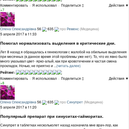
Комментировать
·
Я использовал
·
Поделиться
Действия ▼
+7
Олена Олександрівна
56
635
про
Ременс
(Медицина)
5 апреля 2017 в 11:33
Помогал нормализовать выделения в критические дни.
Лет 8 назад я обращалась к гинекологам с жалобой на обильные выделения
при месячных (в данное время этой проблемы уже нет). То, что их явно было
много указывал цвет- ярко-алый, как при кровотечении и частая смена
прокладок. Ночью, не приятно и ...
(читать далее)
Рейтинг:
Комментировать
·
Я использовал
·
Поделиться
Действия ▼
+8
Олена Олександрівна
56
635
про
Синупрет
(Медицина)
5 апреля 2017 в 11:20
Популярный препарат при синуситах-гайморитах.
Синупрет в таблетках нескольколет назад назначила мне врач-лор, как