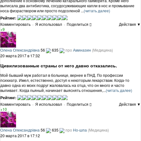
дополнение к основному лечению катарального гайморита. Кроме него
выписала два антибиотика, сосудосуживающие капли в нос и промывание
носа физраствором или просто подсоленой ...
(читать далее)
Рейтинг:
Комментировать
·
Я использовал
·
Поделиться
Действия ▼
+9
Олена Олександрівна
56
635
про
Аминазин
(Медицина)
20 марта 2017 в 17:32
Цивилизованные страны от него давно отказались.
Мой бывший муж работал в больнице, вернее в ПНД. По профессии
психиатр. Имел, естественно, доступ к некоторым лекарствам. Когда-то
давно одна из моих подруг жаловалась на отца, что он много и часто
выпивает. Когда пьяный, начинает выяснять отношения,...
(читать далее)
Рейтинг:
Комментировать
·
Я использовал
·
Поделиться
Действия ▼
+10
Олена Олександрівна
56
635
про
Но-шпа
(Медицина)
20 марта 2017 в 17:12