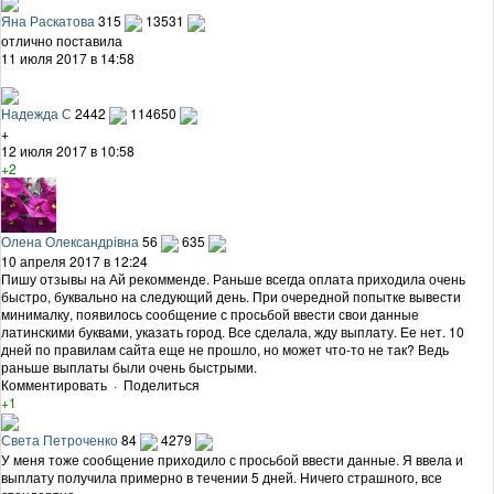
Яна Раскатова
315
13531
отлично поставила
11 июля 2017 в 14:58
Надежда С
2442
114650
+
12 июля 2017 в 10:58
+2
Олена Олександрівна
56
635
10 апреля 2017 в 12:24
Пишу отзывы на Ай рекомменде. Раньше всегда оплата приходила очень
быстро, буквально на следующий день. При очередной попытке вывести
минималку, появилось сообщение с просьбой ввести свои данные
латинскими буквами, указать город. Все сделала, жду выплату. Ее нет. 10
дней по правилам сайта еще не прошло, но может что-то не так? Ведь
раньше выплаты были очень быстрыми.
Комментировать
·
Поделиться
+1
Света Петроченко
84
4279
У меня тоже сообщение приходило с просьбой ввести данные. Я ввела и
выплату получила примерно в течении 5 дней. Ничего страшного, все