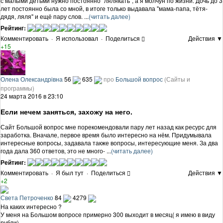
с малыми детьми нужно постоянно "лялякать", а я молчун по жизни. Дочь до 3
лет постоянно была со мной, в итоге только выдавала "мама-папа, тётя-
дядя, ляля" и ещё пару слов. ...
(читать далее)
Рейтинг:
Комментировать
·
Я использовал
·
Поделиться
Действия ▼
+15
Олена Олександрівна
56
635
про
Большой вопрос
(Сайты и
программы)
24 марта 2016 в 23:10
Если нечем заняться, захожу на него.
Сайт Большой вопрос мне порекомендовали пару лет назад как ресурс для
заработка. Вначале, первое время было интересно на нём. Придумывала
интересные вопросы, задавала также вопросы, интересующие меня. За два
года дала 360 ответов, это не много- ...
(читать далее)
Рейтинг:
Комментировать
·
Я был тут
·
Поделиться
Действия ▼
+2
Света Петроченко
84
4279
На каких интересно ?
У меня на Большом вопросе примерно 300 выходит в месяц( я имею в виду
рубли)