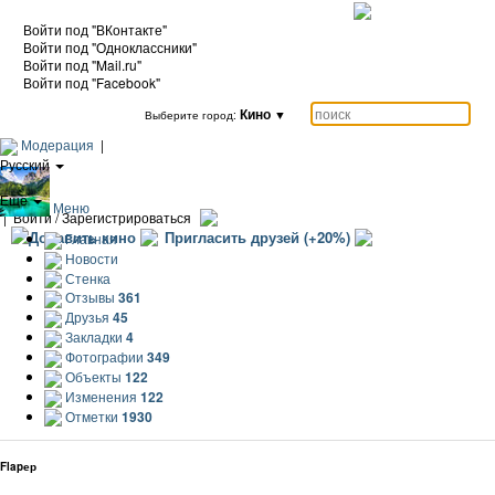
Войти под "ВКонтакте"
Войти под "Одноклассники"
Войти под "Mail.ru"
Войти под "Facebook"
Кино
▼
Выберите город:
Модерация
|
Русский
|
Еще
Меню
|
Войти / Зарегистрироваться
Добавить кино
Пригласить друзей (+20%)
Главная
Новости
Стенка
Отзывы
361
Друзья
45
Закладки
4
Фотографии
349
Объекты
122
Изменения
122
Отметки
1930
Flapер