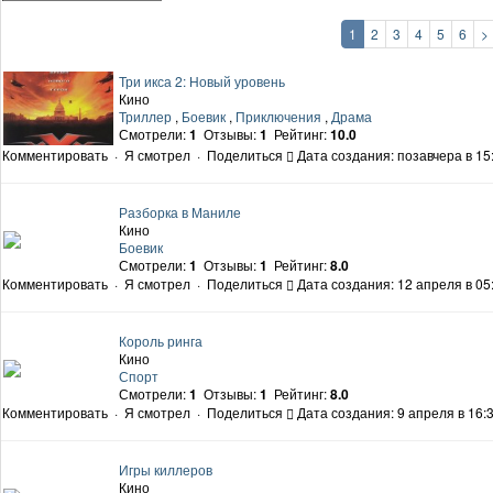
1
2
3
4
5
6
>
Три икса 2: Новый уровень
Кино
Триллер
,
Боевик
,
Приключения
,
Драма
Смотрели:
1
Отзывы:
1
Рейтинг:
10.0
Комментировать
·
Я смотрел
·
Поделиться
Дата создания: позавчера в 15
Разборка в Маниле
Кино
Боевик
Смотрели:
1
Отзывы:
1
Рейтинг:
8.0
Комментировать
·
Я смотрел
·
Поделиться
Дата создания: 12 апреля в 05
Король ринга
Кино
Спорт
Смотрели:
1
Отзывы:
1
Рейтинг:
8.0
Комментировать
·
Я смотрел
·
Поделиться
Дата создания: 9 апреля в 16:
Игры киллеров
Кино