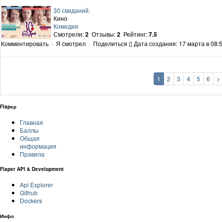
30 свиданий.
Кино
Комедия
Смотрели:
2
Отзывы:
2
Рейтинг:
7.5
Комментировать
·
Я смотрел
·
Поделиться
Дата создания: 17 марта в 08:
1
2
3
4
5
6
>
Flapер
Главная
Баллы
Общая
информация
Правила
Flaper API & Development
Api Explorer
Github
Dockers
Инфо