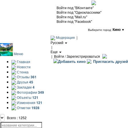
Войти под "ВКонтакте"
Войти под "Одноклассники"
Войти под "Mail.ru"
Войти под "Facebook"
Кино
▼
Выберите город:
Модерация
|
Русский
|
Еще
Меню
|
Войти / Зарегистрироваться
Добавить кино
Пригласить друзей
Главная
Новости
Стенка
Отзывы
361
Друзья
45
Закладки
4
Фотографии
349
Объекты
121
Изменения
121
Отметки
1928
Всего : 1252