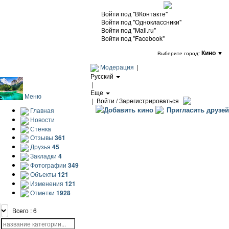
Войти под "ВКонтакте"
Войти под "Одноклассники"
Войти под "Mail.ru"
Войти под "Facebook"
Кино
▼
Выберите город:
Модерация
|
Русский
|
Еще
Меню
|
Войти / Зарегистрироваться
Добавить кино
Пригласить друзей
Главная
Новости
Стенка
Отзывы
361
Друзья
45
Закладки
4
Фотографии
349
Объекты
121
Изменения
121
Отметки
1928
Всего : 6