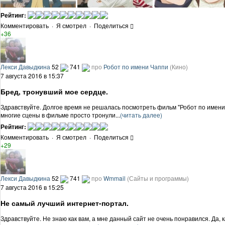
Рейтинг:
Комментировать
·
Я смотрел
·
Поделиться
+36
Лекси Давыдкина
52
741
про
Робот по имени Чаппи
(Кино)
7 августа 2016 в 15:37
Бред, тронувший мое сердце.
Здравствуйте. Долгое время не решалась посмотреть фильм "Робот по имени Ч
многие сцены в фильме просто тронули...
(читать далее)
Рейтинг:
Комментировать
·
Я смотрел
·
Поделиться
+29
Лекси Давыдкина
52
741
про
Wmmail
(Сайты и программы)
7 августа 2016 в 15:25
Не самый лучший интернет-портал.
Здравствуйте. Не знаю как вам, а мне данный сайт не очень понравился. Да,