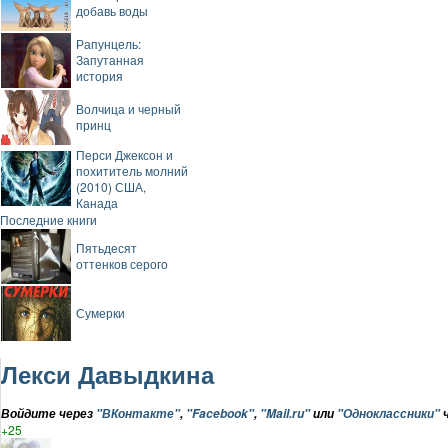
добавь воды
Рапунцель:
Запутанная
история
Волчица и черный
принц
Перси Джексон и
похититель молний
(2010) США,
Канада
Последние книги
Пятьдесят
оттенков серого
Сумерки
Лекси Давыдкина
Войдите через
"ВКонтакте"
,
"Facebook"
,
"Mail.ru"
или
"Одноклассники"
ч
+25