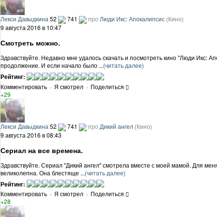
Лекси Давыдкина
52
741
про
Люди Икс: Апокалипсис
(Кино)
9 августа 2016 в 10:47
Смотреть можно.
Здравствуйте. Недавно мне удалось скачать и посмотреть кино "Люди Икс: Ап
продолжение. И если начало было ...
(читать далее)
Рейтинг:
Комментировать
·
Я смотрел
·
Поделиться
+29
Лекси Давыдкина
52
741
про
Дикий ангел
(Кино)
9 августа 2016 в 08:43
Сериал на все времена.
Здравствуйте. Сериал "Дикий ангел" смотрела вместе с моей мамой. Для мен
великолепна. Она блестяще ...
(читать далее)
Рейтинг:
Комментировать
·
Я смотрел
·
Поделиться
+28