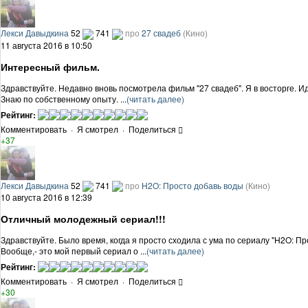
Лекси Давыдкина
52
741
про
27 свадеб
(Кино)
11 августа 2016 в 10:50
Интересный фильм.
Здравствуйте. Недавно вновь посмотрела фильм "27 свадеб". Я в восторге. И
Знаю по собственному опыту. ...
(читать далее)
Рейтинг:
Комментировать
·
Я смотрел
·
Поделиться
+37
Лекси Давыдкина
52
741
про
H2O: Просто добавь воды
(Кино)
10 августа 2016 в 12:39
Отличный молодежный сериал!!!
Здравствуйте. Было время, когда я просто сходила с ума по сериалу "H2O: П
Вообще,- это мой первый сериал о ...
(читать далее)
Рейтинг:
Комментировать
·
Я смотрел
·
Поделиться
+30