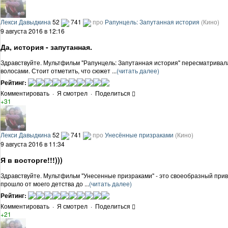
Лекси Давыдкина
52
741
про
Рапунцель: Запутанная история
(Кино)
9 августа 2016 в 12:16
Да, история - запутанная.
Здравствуйте. Мультфильм "Рапунцель: Запутанная история" пересматривала
волосами. Стоит отметить, что сюжет ...
(читать далее)
Рейтинг:
Комментировать
·
Я смотрел
·
Поделиться
+31
Лекси Давыдкина
52
741
про
Унесённые призраками
(Кино)
9 августа 2016 в 11:34
Я в восторге!!!)))
Здравствуйте. Мультфильм "Унесенные призраками" - это своеобразный привет 
прошло от моего детства до ...
(читать далее)
Рейтинг:
Комментировать
·
Я смотрел
·
Поделиться
+21