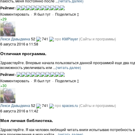
пакость, меня постоянно после ...
(читать далее)
Рейтинг:
Комментировать
·
Я был тут
·
Поделиться
+29
Лекси Давыдкина
52
741
про
KMPlayer
(Сайты и программы)
6 августа 2016 в 11:58
Отличная программа.
Здравствуйте. Впервые начала пользоваться данной программой еще два года 
возможность увеличивать или ...
(читать далее)
Рейтинг:
Комментировать
·
Я был тут
·
Поделиться
+30
Лекси Давыдкина
52
741
про
spaces.ru
(Сайты и программы)
6 августа 2016 в 11:42
Моя личная библиотека.
Здравствуйте. Я как человек любящий читать книги испытываю потребность в
все произведения я могу найти ...
(читать далее)