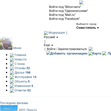
Войти под "ВКонтакте"
Войти под "Одноклассники"
Войти под "Mail.ru"
Войти под "Facebook"
Выберите город:
Севастополь
▼
Модерация
|
Русский
|
Еще
Меню
|
Войти / Зарегистрироваться
Добавить организацию
Карта
Пр
Главная
Новости
Стенка
Отзывы
52
Друзья
196
Фотографии
14
Объекты
5
Изменения
5
Отметки
52
Последние фильмы
H2O: Просто