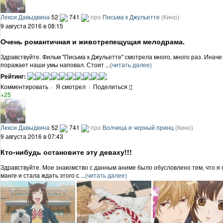
Лекси Давыдкина
52
741
про
Письма к Джульетте
(Кино)
9 августа 2016 в 08:15
Очень романтичная и животрепещущая мелодрама.
Здравствуйте. Фильм "Письма к Джульетте" смотрела много, много раз. Иначе
поражает наши умы наповал. Стоит ...
(читать далее)
Рейтинг:
Комментировать
·
Я смотрел
·
Поделиться
+25
Лекси Давыдкина
52
741
про
Волчица и черный принц
(Кино)
9 августа 2016 в 07:43
Кто-нибудь остановите эту деваху!!!
Здравствуйте. Мое знакомство с данным аниме было обусловлено тем, что я 
манге и стала ждать этого с ...
(читать далее)