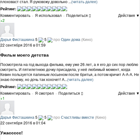
плоховаст стал. Я руковожу довольно ...
(читать далее)
Рейтинг:
Комментировать
·
Я использовал
·
Поделиться
Действия ▼
+2
Дарья Фисташкина
5
5
про
Один дома
(Кино)
22 сентября 2016 в 01:59
Фильм моего детства
Посмотрела на год выхода фильма, ему уже 26 лет, а я его до сих пор люблю
смотреть. И пятилетнюю дочку присадила, у неё любимый момент, когда
Кевин пользуется папиным лосьеном после бритья, а потом кричит А-А-А. Не
знаю почему, но дочь так хохочет! А...
(читать далее)
Рейтинг:
Комментировать
·
Я смотрел
·
Поделиться
Действия ▼
+1
Дарья Фисташкина
5
5
про
Счастливы вместе
(Кино)
22 сентября 2016 в 01:04
Ужассссс!