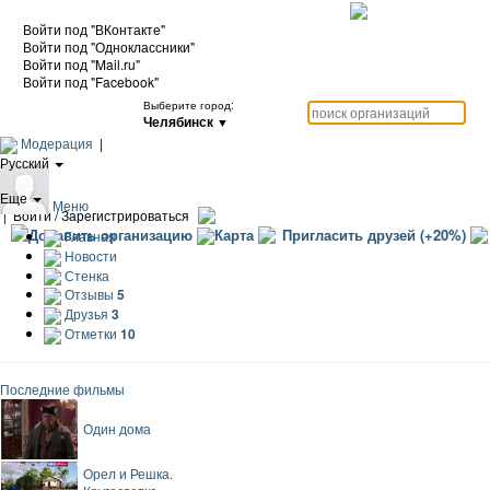
Войти под "ВКонтакте"
Войти под "Одноклассники"
Войти под "Mail.ru"
Войти под "Facebook"
Выберите город:
Челябинск
▼
Модерация
|
Русский
|
Еще
Меню
|
Войти / Зарегистрироваться
Добавить организацию
Карта
Пригласить друзей (+20%)
Главная
Новости
Стенка
Отзывы
5
Друзья
3
Отметки
10
Последние фильмы
Один дома
Орел и Решка.