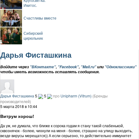
Кругосветка.
Икитос.
Счастливы вместе
Сибирский
цирюльник
Дарья Фисташкина
Войдите через
"ВКонтакте"
,
"Facebook"
,
"Mail.ru"
или
"Одноклассники"
чтобы иметь возможность оставлять сообщения.
Дарья Фисташкина
5
5
про
Unipharm (Vitrum)
(Бренды
производителей)
5 марта 2018 в 10:44
Витрум хорош!
Да уж, не думала, что ближе к сорока годам я стану такой слабенькой,
сквознячок - болею, чихнули на меня - болею, страшно на улицу выходить,
везде вирусы мерещатся)) А если серьезно, то действительно иммунитет