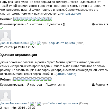
Пару раз наткнулась на этот сериал по тележку. Это же надо было снять
такой тупой сериал, и этот Гена Букин постоянно держит руки в штанах, ну
что там можно искать! Шутки пошлые и тупые. Самое ужасное, что его
смотрят дети. Чему они научатся смотря ...
(читать далее)
Рейтинг:
Комментировать
·
Я смотрел
·
Поделиться
Действия ▼
+1
Дарья Фисташкина
5
5
про
Граф Монте Кристо
(Кино)
21 сентября 2016 в 23:56
Удачная экранизация
Дюма обожаю с детства, а роман "Граф Монте Кристо" считаю одним из
самых интересных его произведений. Много было снято фильмов по этому
роману, но экранизацию с Жераром Депардье считаю самой удачной. Актёры
отлично сиграли своих персонажей, и ...
(читать далее)
Рейтинг:
Комментировать
·
Я смотрел
·
Поделиться
Действия ▼
+1
Дарья Фисташкина
5
5
про
Сибирский цирюльник
(Кино)
21 сентября 2016 в 23:37