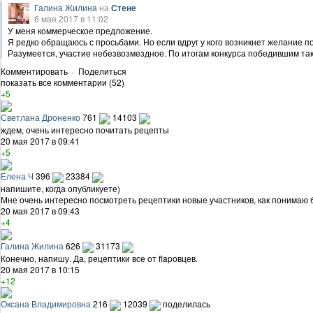
Галина Жилина
на
Стене
6 мая 2017 в 11:02
У меня коммерческое предложение.
Я редко обращаюсь с просьбами. Но если вдруг у кого возникнет желание п
Разумеется, участие небезвозмездное. По итогам конкурса победившим так
Комментировать
·
Поделиться
показать все комментарии (52)
+5
Светлана Дроненко
761
14103
ждем, очень интересно почитать рецепты
20 мая 2017 в 09:41
+5
Елена Ч
396
23384
напишите, когда опубликуете)
Мне очень интересно посмотреть рецептики новые участников, как понимаю б
20 мая 2017 в 09:43
+4
Галина Жилина
626
31173
Конечно, напишу. Да, рецептики все от flapовцев.
20 мая 2017 в 10:15
+12
Оксана Владимировна
216
12039
поделилась