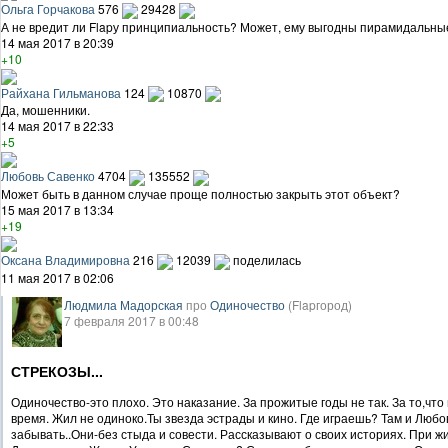
Ольга Горчакова
576
29428
А не вредит ли Flapу принципиальность? Может, ему выгодны пирамидальны
14 мая 2017 в 20:39
+10
Райхана Гильманова
124
10870
Да, мошенники.
14 мая 2017 в 22:33
+5
Любовь Савенко
4704
135552
Может быть в данном случае проще полностью закрыть этот объект?
15 мая 2017 в 13:34
+19
Оксана Владимировна
216
12039
поделилась
11 мая 2017 в 02:06
Людмила Мадорская
про
Одиночество
(Flapгород)
7 февраля 2017 в 00:48
СТРЕКОЗЫ...
Одиночество-это плохо. Это наказание. За прожитые годы не так. За то,чт
время. Жил не одиноко.Ты звезда эстрады и кино. Где играешь? Там и Любов
забывать..Они-без стыда и совести. Рассказывают о своих историях. При 