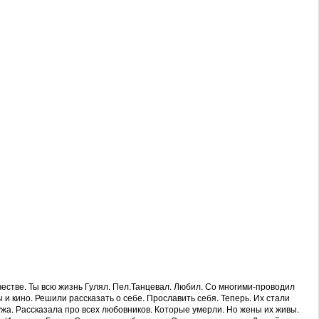
честве. Ты всю жизнь Гулял. Пел.Танцевал. Любил. Со многими-проводил
 и кино. Решили рассказать о себе. Прославить себя. Теперь. Их стали
ужа. Рассказала про всех любовников. Которые умерли. Но жены их живы.