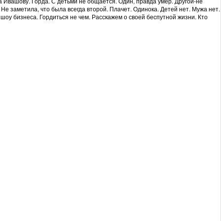
 Ивашову. Горда. С детьми не общается. Один, правда умер. Другой-не
Не заметила, что была всегда второй. Плачет. Одинока. Детей нет. Мужа нет.
шоу бизнеса. Гордиться не чем. Расскажем о своей беспутной жизни. Кто