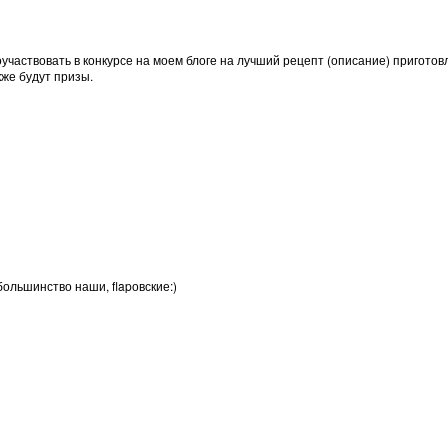
оучаствовать в конкурсе на моем блоге на лучший рецепт (описание) пригото
же будут призы.
ольшинство наши, flapовские:)