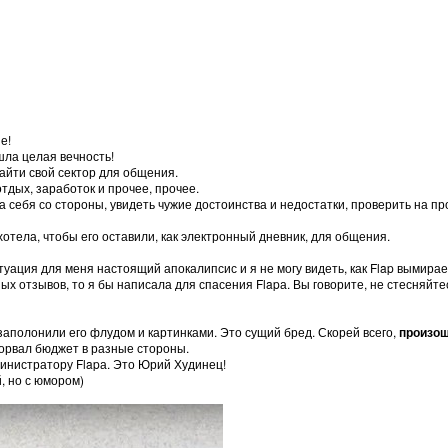
е!
ошла целая вечность!
айти свой сектор для общения.
отдых, заработок и прочее, прочее.
на себя со стороны, увидеть чужие достоинства и недостатки, проверить на 
хотела, чтобы его оставили, как электронный дневник, для общения.
туация для меня настоящий апокалипсис и я не могу видеть, как Flap вымира
х отзывов, то я бы написала для спасения Flapа. Вы говорите, не стесняйте
и заполонили его флудом и картинками. Это сущий бред. Скорей всего,
произош
орвал бюджет в разные стороны.
инистратору Flapа. Это Юрий Худинец!
, но с юмором)