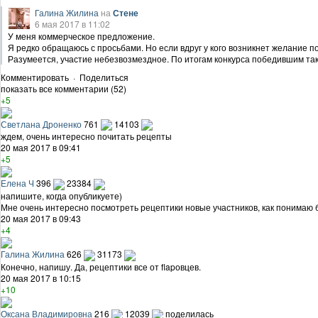
Галина Жилина
на
Стене
6 мая 2017 в 11:02
У меня коммерческое предложение.
Я редко обращаюсь с просьбами. Но если вдруг у кого возникнет желание п
Разумеется, участие небезвозмездное. По итогам конкурса победившим так
Комментировать
·
Поделиться
показать все комментарии (52)
+5
Светлана Дроненко
761
14103
ждем, очень интересно почитать рецепты
20 мая 2017 в 09:41
+5
Елена Ч
396
23384
напишите, когда опубликуете)
Мне очень интересно посмотреть рецептики новые участников, как понимаю б
20 мая 2017 в 09:43
+4
Галина Жилина
626
31173
Конечно, напишу. Да, рецептики все от flapовцев.
20 мая 2017 в 10:15
+10
Оксана Владимировна
216
12039
поделилась