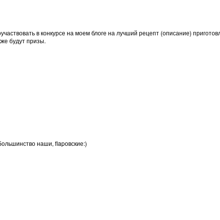
оучаствовать в конкурсе на моем блоге на лучший рецепт (описание) пригото
же будут призы.
ольшинство наши, flapовские:)