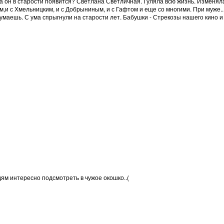
а он в старости появится? Светлана Светличная. Гуляла всю жизнь. Изменяла
,и с Хмельницким, и с Добрыниным, и с Гафтом и еще со многими. При муже.. 
маешь. С ума спрыгнули на старости лет. Бабушки - Стрекозы нашего кино и 
ям интересно подсмотреть в чужое окошко..(