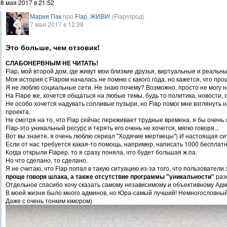
8 мая 2017 в 21:52
Мария Пак
про
Flap, ЖИВИ!
(Flapгород)
7 мая 2017 в 12:38
Это больше, чем отзовик!
СЛАБОНЕРВНЫМ НЕ ЧИТАТЬ!
Flap, мой второй дом, где живут мои близкие друзья, виртуальные и реальны
Моя история с Flapом началась не помню с какого года, но кажется, что пр
Я не люблю социальные сети. Не знаю почему? Возможно, просто не могу н
На Flapе же, хочется общаться на любые темы, будь то политика, новости, 
Не особо хочется надувать сопливые пузыри, но Flap помог мне взглянуть 
проекта.
Не смотря на то, что Flap сейчас переживает трудные времена, я бы очень 
Flap-это уникальный ресурс и терять его очень не хочется, мягко говоря...
Вот вы знаете, я очень люблю сериал "Ходячие мертвецы") И настоящая си
Если от нас требуется какая-то помощь, например, написать 1000 бесплатны
Когда открыли Flapер, то я сразу поняла, что будет большая ж.па.
Но что сделано, то сделано.
Я не считаю, что Flap попал в такую ситуацию из-за того, что пользовател
проще говоря шлака, а также отсутствие программы "уникальности"
раз
Отдельное спасибо хочу сказать самому независимому и объективному Адм
В моей жизни было много админов, но Юра-самый лучший! Немногословный
Даже с очень тонким юмором)