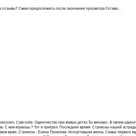
е отзывы? Смею предположить после окончания просмотра Готэма...
о насолил. Сам-себе. Одиночество при живых детях.Ты виноват. В своем одино
ь. С кем играешь.? Тот и пригрел. Последнее время. Стрекозы нашей эстрады
живом муже. Стрекоза - Елена Проклова. Испортившая жизнь. Семье первого м