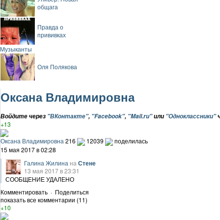
общага
Правда о
прививках
Музыканты
Оля Полякова
Оксана Владимировна
Войдите через
"ВКонтакте"
,
"Facebook"
,
"Mail.ru"
или
"Одноклассники"
ч
+13
Оксана Владимировна
216
12039
поделилась
15 мая 2017 в 02:28
Галина Жилина
на
Стене
13 мая 2017 в 23:31
СООБЩЕНИЕ УДАЛЕНО
Комментировать
·
Поделиться
показать все комментарии (11)
+10