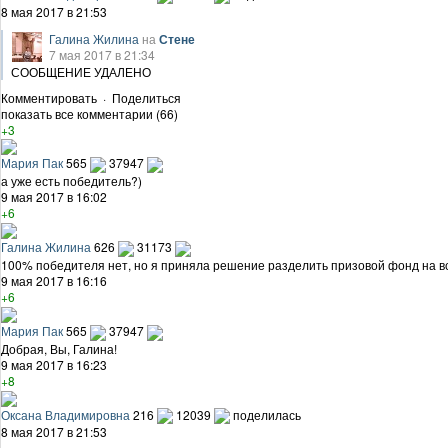
8 мая 2017 в 21:53
Галина Жилина
на
Стене
7 мая 2017 в 21:34
СООБЩЕНИЕ УДАЛЕНО
Комментировать
·
Поделиться
показать все комментарии (66)
+3
Мария Пак
565
37947
а уже есть победитель?)
9 мая 2017 в 16:02
+6
Галина Жилина
626
31173
100% победителя нет, но я приняла решение разделить призовой фонд на все
9 мая 2017 в 16:16
+6
Мария Пак
565
37947
Добрая, Вы, Галина!
9 мая 2017 в 16:23
+8
Оксана Владимировна
216
12039
поделилась
8 мая 2017 в 21:53