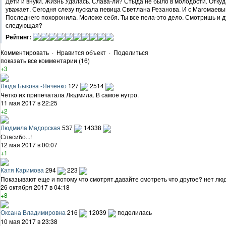
Дети и внуки. Жизнь Удалась. Слава-ли? Стыда не было в молодости. Откуд
уважает. Сегодня слезу пускала певица Светлана Резанова. И с Магомаевым
Последнего похоронила. Моложе себя. Ты все пела-это дело. Смотришь и ду
следующая?
Рейтинг:
Комментировать
·
Нравится объект
·
Поделиться
показать все комментарии (16)
+3
Люда Быкова -Янченко
127
2514
Четко их припечатала Людмила. В самое нутро.
11 мая 2017 в 22:25
+2
Людмила Мадорская
537
14338
Спасибо...!
12 мая 2017 в 00:07
+1
Катя Каримова
294
223
Показывают еще и потому что смотрят.давайте смотреть что другое? нет люд
26 октября 2017 в 04:18
+8
Оксана Владимировна
216
12039
поделилась
10 мая 2017 в 23:38