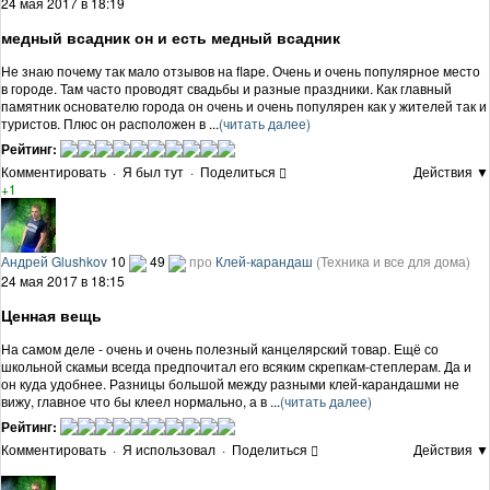
24 мая 2017 в 18:19
медный всадник он и есть медный всадник
Не знаю почему так мало отзывов на flapе. Очень и очень популярное место
в городе. Там часто проводят свадьбы и разные праздники. Как главный
памятник основателю города он очень и очень популярен как у жителей так и
туристов. Плюс он расположен в ...
(читать далее)
Рейтинг:
Комментировать
·
Я был тут
·
Поделиться
Действия ▼
+1
Андрей Glushkov
10
49
про
Клей-карандаш
(Техника и все для дома)
24 мая 2017 в 18:15
Ценная вещь
На самом деле - очень и очень полезный канцелярский товар. Ещё со
школьной скамьи всегда предпочитал его всяким скрепкам-степлерам. Да и
он куда удобнее. Разницы большой между разными клей-карандашми не
вижу, главное что бы клеел нормально, а в ...
(читать далее)
Рейтинг:
Комментировать
·
Я использовал
·
Поделиться
Действия ▼