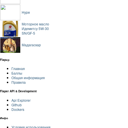
Hype
Моторное масло
Идемитсу 5W-30
SN/GF-5
Мадагаскар
Flapер
Главная
Баллы
Общая информация
Правила
Flaper API & Development
Api Explorer
Github
Dockers
Инфо
Условия использования