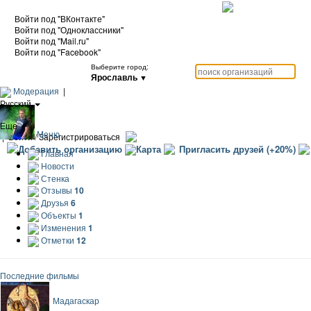
Войти под "ВКонтакте"
Войти под "Одноклассники"
Войти под "Mail.ru"
Войти под "Facebook"
Выберите город:
Ярославль
▼
Модерация
|
Русский
|
Еще
Меню
|
Войти / Зарегистрироваться
Добавить организацию
Карта
Пригласить друзей (+20%)
Главная
Новости
Стенка
Отзывы
10
Друзья
6
Объекты
1
Изменения
1
Отметки
12
Последние фильмы
Мадагаскар