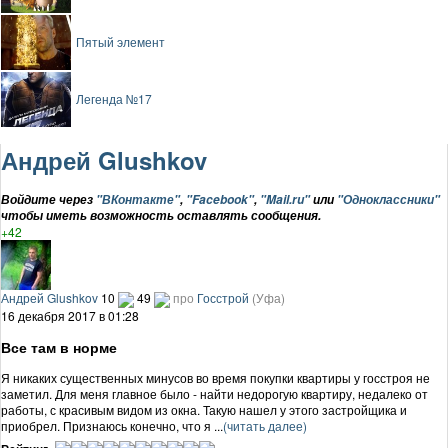
Пятый элемент
Легенда №17
Андрей Glushkov
Войдите через
"ВКонтакте"
,
"Facebook"
,
"Mail.ru"
или
"Одноклассники"
чтобы иметь возможность оставлять сообщения.
+42
Андрей Glushkov
10
49
про
Госстрой
(Уфа)
16 декабря 2017 в 01:28
Все там в норме
Я никаких существенных минусов во время покупки квартиры у госстроя не
заметил. Для меня главное было - найти недорогую квартиру, недалеко от
работы, с красивым видом из окна. Такую нашел у этого застройщика и
приобрел. Признаюсь конечно, что я ...
(читать далее)