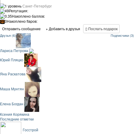
1 уровень
Санкт-Петербург
49
Репутация:
0.35
Накоплено баллов:
0
Накоплено flapов:
Отправить сообщение
+ Добавить в друзья
Послать подарок
Друзья (6)
Подписчики (3)
Лариса Петрова
Юрий Пляцко
Яна Раскатова
Маша Мунтян
Елена Богдан
Ксения Корякина
Последние отметки
Госстрой