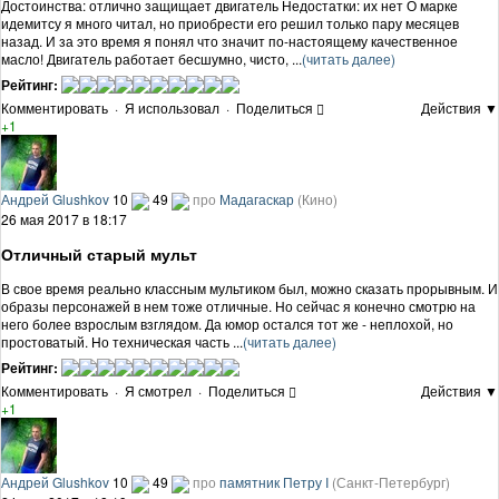
Достоинства: отлично защищает двигатель Недостатки: их нет О марке
идемитсу я много читал, но приобрести его решил только пару месяцев
назад. И за это время я понял что значит по-настоящему качественное
масло! Двигатель работает бесшумно, чисто, ...
(читать далее)
Рейтинг:
Комментировать
·
Я использовал
·
Поделиться
Действия ▼
+1
Андрей Glushkov
10
49
про
Мадагаскар
(Кино)
26 мая 2017 в 18:17
Отличный старый мульт
В свое время реально классным мультиком был, можно сказать прорывным. И
образы персонажей в нем тоже отличные. Но сейчас я конечно смотрю на
него более взрослым взглядом. Да юмор остался тот же - неплохой, но
простоватый. Но техническая часть ...
(читать далее)
Рейтинг:
Комментировать
·
Я смотрел
·
Поделиться
Действия ▼
+1
Андрей Glushkov
10
49
про
памятник Петру I
(Санкт-Петербург)