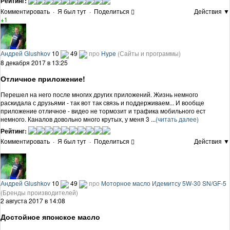
Рейтинг:
Комментировать
·
Я был тут
·
Поделиться
Действия ▼
+1
Андрей Glushkov
10
49
про
Hype
(Сайты и программы)
8 декабря 2017 в 13:25
Отличное приложение!
Перешел на него после многих других приложений. Жизнь немного
раскидала с друзьями - так вот так связь и поддерживаем... И вообще
приложение отличное - видео не тормозит и трафика мобильного ест
немного. Каналов довольно много крутых, у меня 3 ...
(читать далее)
Рейтинг:
Комментировать
·
Я был тут
·
Поделиться
Действия ▼
Андрей Glushkov
10
49
про
Моторное масло Идемитсу 5W-30 SN/GF-5
(Бренды производителей)
2 августа 2017 в 14:08
Достойное японское масло