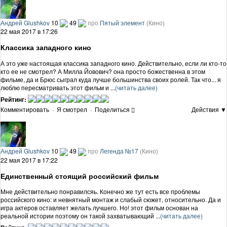
Андрей Glushkov
10
49
про
Пятый элемент
(Кино)
22 мая 2017 в 17:26
Классика западного кино
А это уже настоящая классика западного кино. Действительно, если ли кто-то
кто ее не смотрел? А Милла Йовович? она просто божественна в этом
фильме, да и Брюс сыграл куда лучше большинства своих ролей. Так что... я
люблю пересматривать этот фильм и ...
(читать далее)
Рейтинг:
Комментировать
·
Я смотрел
·
Поделиться
Действия ▼
Андрей Glushkov
10
49
про
Легенда №17
(Кино)
22 мая 2017 в 17:22
Единственный стоящий российский фильм
Мне действительно понравилсяь. Конечно же тут есть все проблемы
российского кино: и невнятный монтаж и слабый сюжет, относительно. Да и
игра актеров оставляет желать лучшего. Но! этот фильм основан на
реальной истории поэтому он такой захватывающий ...
(читать далее)