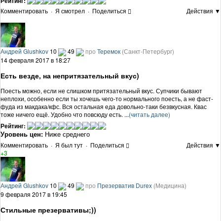
Рейтинг:
Комментировать
·
Я смотрел
·
Поделиться
Действия ▼
Андрей Glushkov
10
49
про
Теремок
(Санкт-Петербург)
14 февраля 2017 в 18:27
Есть везде, на непритязательный вкус)
Поесть можно, если не слишком притязательный вкус. Супчики бывают
неплохи, особенно если ты хочешь чего-то нормального поесть, а не фаст-
фуда из макдака/кфс. Вся остальная еда довольно-таки безвкусная. Квас
тоже ничего ещё. Удобно что повсюду есть. ...
(читать далее)
Рейтинг:
Уровень цен:
Ниже среднего
Комментировать
·
Я был тут
·
Поделиться
Действия ▼
+3
Андрей Glushkov
10
49
про
Презерватив Durex
(Медицина)
9 февраля 2017 в 19:45
Стильные презервативы;))