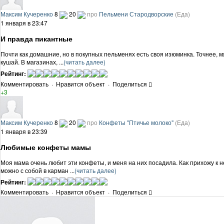
Максим Кучеренко
8
20
про
Пельмени Стародворские
(Еда)
1 января в 23:47
И правда пикантные
Почти как домашние, но в покупных пельменях есть своя изюминка. Точнее, мя
кушай. В магазинах, ...
(читать далее)
Рейтинг:
Комментировать
·
Нравится объект
·
Поделиться
+3
Максим Кучеренко
8
20
про
Конфеты "Птичье молоко"
(Еда)
1 января в 23:39
Любимые конфеты мамы
Моя мама очень любит эти конфеты, и меня на них посадила. Как прихожу к не
можно с собой в карман ...
(читать далее)
Рейтинг:
Комментировать
·
Нравится объект
·
Поделиться