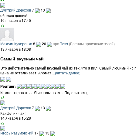
Дмитрий Дорохов
7
13
обожаю дошик!
16 января в 17:45
+3
Максим Кучеренко
8
20
про
Тess
(Бренды производителей)
13 января в 18:08
Самый вкусный чай
Это действительно самый вкусный чай из тех, что я пил. Самый любимый - с 
цена не отталкивает. Аромат ...
(читать далее)
Рейтинг:
Комментировать
·
Я использовал
·
Поделиться
+3
Дмитрий Дорохов
7
13
Кайфучий чай!
14 января в 15:28
+2
Игорь Разумовский
17
13