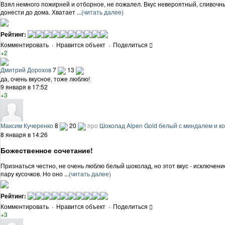
Взял немного пожирней и отборное, не пожалел. Вкус невероятный, сливочный.
донести до дома. Хватает ...
(читать далее)
Рейтинг:
Комментировать
·
Нравится объект
·
Поделиться
+2
Дмитрий Дорохов
7
13
да, очень вкусное, тоже люблю!
9 января в 17:52
+3
Максим Кучеренко
8
20
про
Шоколад Alpen Gold белый с миндалем и ко
8 января в 14:26
Божественное сочетание!
Признаться честно, не очень люблю белый шоколад, но этот вкус - исключение!
пару кусочков. Но оно ...
(читать далее)
Рейтинг:
Комментировать
·
Нравится объект
·
Поделиться
+3