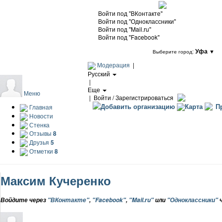
Войти под "ВКонтакте"
Войти под "Одноклассники"
Войти под "Mail.ru"
Войти под "Facebook"
Уфа
▼
Выберите город:
Модерация
|
Русский
|
Еще
Меню
|
Войти / Зарегистрироваться
Добавить организацию
Карта
Пр
Главная
Новости
Стенка
Отзывы
8
Друзья
5
Отметки
8
Максим Кучеренко
Войдите через
"ВКонтакте"
,
"Facebook"
,
"Mail.ru"
или
"Одноклассники"
ч