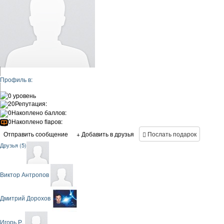
Профиль в:
0 уровень
20
Репутация:
0
Накоплено баллов:
0
Накоплено flapов:
Отправить сообщение
+ Добавить в друзья
Послать подарок
Друзья (5)
Виктор Антропов
Дмитрий Дорохов
Игорь Р.