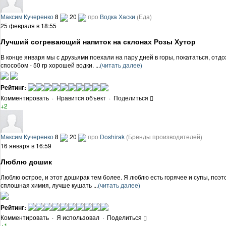
Максим Кучеренко
8
20
про
Водка Хаски
(Еда)
25 февраля в 18:55
Лучший согревающий напиток на склонах Розы Хутор
В конце января мы с друзьями поехали на пару дней в горы, покататься, от
способом - 50 гр хорошей водки. ...
(читать далее)
Рейтинг:
Комментировать
·
Нравится объект
·
Поделиться
+2
Максим Кучеренко
8
20
про
Doshirak
(Бренды производителей)
16 января в 16:59
Люблю дошик
Люблю острое, и этот доширак тем более. Я люблю есть горячее и супы, поэто
сплошная химия, лучше кушать ...
(читать далее)
Рейтинг:
Комментировать
·
Я использовал
·
Поделиться
+1