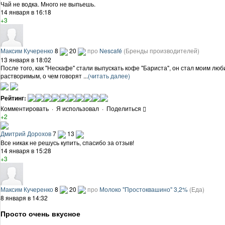
Чай не водка. Много не выпьешь.
14 января в 16:18
+3
Максим Кучеренко
8
20
про
Nescafé
(Бренды производителей)
13 января в 18:02
После того, как "Нескафе" стали выпускать кофе "Бариста", он стал моим люб
растворимым, о чем говорят ...
(читать далее)
Рейтинг:
Комментировать
·
Я использовал
·
Поделиться
+2
Дмитрий Дорохов
7
13
Все никак не решусь купить, спасибо за отзыв!
14 января в 15:28
+3
Максим Кучеренко
8
20
про
Молоко "Простоквашино" 3,2%
(Еда)
8 января в 14:32
Просто очень вкусное