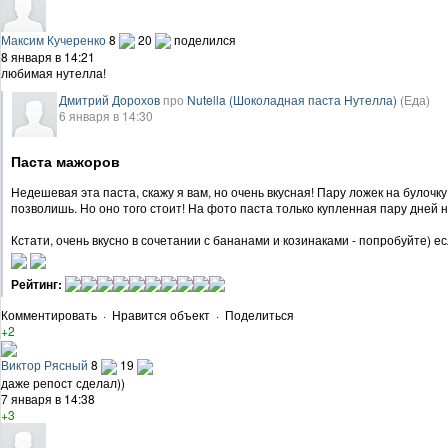
Максим Кучеренко
8
20
поделился
8 января в 14:21
любимая нутелла!
Дмитрий Дорохов
про
Nutella (Шоколадная паста Нутелла)
(Еда)
6 января в 14:30
Паста мажоров
Недешевая эта паста, скажу я вам, но очень вкусная! Пару ложек на булочку
позволишь. Но оно того стоит! На фото паста только купленная пару дней на
Кстати, очень вкусно в сочетании с бананами и козинаками - попробуйте) е
Рейтинг:
Комментировать
·
Нравится объект
·
Поделиться
+2
Виктор Рясный
8
19
даже репост сделал))
7 января в 14:38
+3