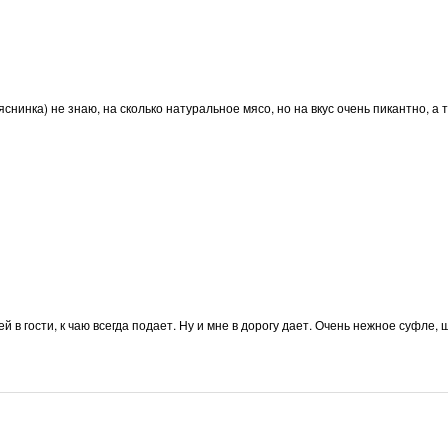
снинка) не знаю, на сколько натуральное мясо, но на вкус очень пикантно, а 
й в гости, к чаю всегда подает. Ну и мне в дорогу дает. Очень нежное суфле,