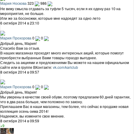
Мария Носкова
323
986
Не вижу смысла отдавать за туфли 5 тысяч, если я их одену раз 10 на
мероприятия, не больше.
Или же за босоножки, которые мне надоедят за одно лето
6 октября 2014 в 23:10
Мария Прохорова
0
0
Добрый день, Мария!
Спасибо Вам за отзыв.
В наших магазинах проходят много интересных акций, которые помогут
приобрести выбранные Вами товары гораздо выгоднее.
Следить за акциями и предложениями Вы можете на нашем официальном
сайте или в группе ВКонтакте:
vk.com/kariclub
8 октября 2014 в 09:57
Мария Прохорова
0
0
Добрый день, Мария!
Мы уверены в качестве своей обуви, поэтому предлагаем 60 дней гарантии,
что в два раза больше, чем положено по закону.
Приглашаем Вас в наши магазины, тем более, что сейчас в продаже новая
коллекция осень-зима 2014!
Надеемся, вы измените свое мнение.
8 октября 2014 в 09:59
+9