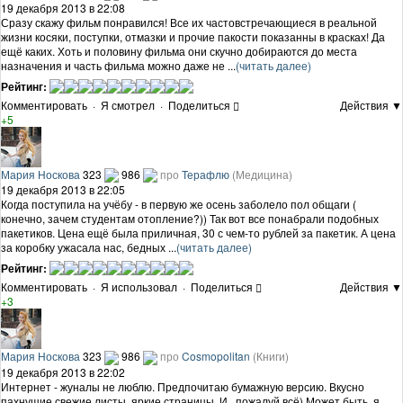
19 декабря 2013 в 22:08
Сразу скажу фильм понравился! Все их частовстречающиеся в реальной
жизни косяки, поступки, отмазки и прочие пакости показанны в красках! Да
ещё каких. Хоть и половину фильма они скучно добираются до места
назначения и часть фильма можно даже не ...
(читать далее)
Рейтинг:
Комментировать
·
Я смотрел
·
Поделиться
Действия ▼
+5
Мария Носкова
323
986
про
Терафлю
(Медицина)
19 декабря 2013 в 22:05
Когда поступила на учёбу - в первую же осень заболело пол общаги (
конечно, зачем студентам отопление?)) Так вот все понабрали подобных
пакетиков. Цена ещё была приличная, 30 с чем-то рублей за пакетик. А цена
за коробку ужасала нас, бедных ...
(читать далее)
Рейтинг:
Комментировать
·
Я использовал
·
Поделиться
Действия ▼
+3
Мария Носкова
323
986
про
Cosmopolitan
(Книги)
19 декабря 2013 в 22:02
Интернет - жуналы не люблю. Предпочитаю бумажную версию. Вкусно
пахнущие свежие листы, яркие страницы. И.. пожалуй всё) Может быть, я