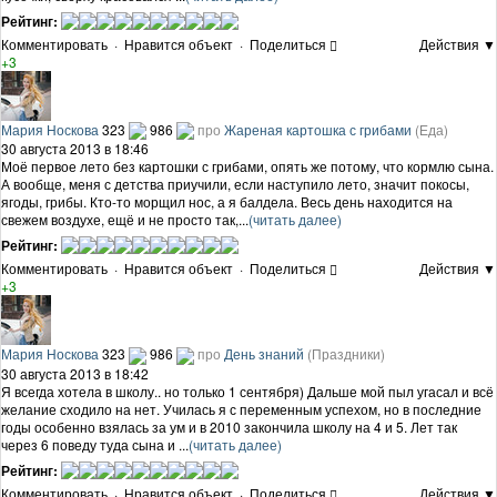
Рейтинг:
Комментировать
·
Нравится объект
·
Поделиться
Действия ▼
+3
Мария Носкова
323
986
про
Жареная картошка с грибами
(Еда)
30 августа 2013 в 18:46
Моё первое лето без картошки с грибами, опять же потому, что кормлю сына.
А вообще, меня с детства приучили, если наступило лето, значит покосы,
ягоды, грибы. Кто-то морщил нос, а я балдела. Весь день находится на
свежем воздухе, ещё и не просто так,...
(читать далее)
Рейтинг:
Комментировать
·
Нравится объект
·
Поделиться
Действия ▼
+3
Мария Носкова
323
986
про
День знаний
(Праздники)
30 августа 2013 в 18:42
Я всегда хотела в школу.. но только 1 сентября) Дальше мой пыл угасал и всё
желание сходило на нет. Училась я с переменным успехом, но в последние
годы особенно взялась за ум и в 2010 закончила школу на 4 и 5. Лет так
через 6 поведу туда сына и ...
(читать далее)
Рейтинг:
Комментировать
·
Нравится объект
·
Поделиться
Действия ▼