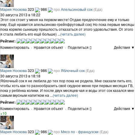
Мария Носкова
323
986
про
Апельсиновый сок
(Еда)
30 августа 2013 в 18:22
Этот сок стоит у меня на первом месте! Отдаю предпочтение ему и только
ему. Ещё нравится апельсиново-грейпфрутовый сок) Но пока первые месяцы
пока кормлю сынишку пришлость отказаться от этого удовольствия. От этого
я стала любить его ещё больше) ...
(читать далее)
Рейтинг:
Комментировать
·
Нравится объект
·
Поделиться
Действия ▼
Мария Носкова
323
986
про
Яблочный сок
(Еда)
30 августа 2013 в 18:18
Яблочный сок я не любила до тех пор пока не родила. Мне сказали пить его,
чтобы хоть как-то разнообразить своё скудное меню при первых месяцах ГВ,
пока у ребёнка колики. И после двух месяцев чая и воды этот сок казался мне
самым вкусным напитком на ...
(читать далее)
Рейтинг:
Комментировать
·
Нравится объект
·
Поделиться
Действия ▼
+10
Мария Носкова
323
986
про
Мясо по - французски
(Еда)