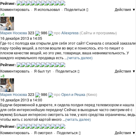
Рейтинг:
Комментировать
·
Я использовал
·
Поделиться
Действия ▼
+6
Мария Носкова
323
986
про
Aliexpress
(Сайты и программы)
16 декабря 2013 в 14:05
Где-то с полгода как открыли для себя этот сайт! Сначала с опаской заказали
пару-тройку вещей, а потом вошли во вкус и понеслось. кто-то пишет о
плохом качестве вещей, но это уже, товарищи, ваша невнимательность. У
каждого нормального продавца есть ...
(читать далее)
Рейтинг:
Комментировать
·
Я был тут
·
Поделиться
Действия ▼
+8
Мария Носкова
323
986
про
Орел и Решка
(Кино)
16 декабря 2013 в 14:00
Будучи беременной в декрете, я сидела полдня перед телевизором и нашла
для себя интереснейшую передачу! Сейчас в выходные часто смотрим её с
мужем) Больше интересно смотреть за тем, у кого средства ограничены, ведь
чтобы жить с золотой картой много ...
(читать далее)
Рейтинг:
Комментировать
·
Я смотрел
·
Поделиться
Действия ▼