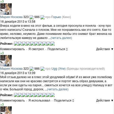
+3
Мария Носкова
323
986
про
Горько
(Кино)
16 декабря 2013 в 13:58
Вчера ходили в кино на этот фильм, а сегодня проснула и поняла - хочу про
него написать! Сначала о плохом. Мне не понравилось как это снято. Как-то
криво, неловко, неумело. Даже понимание якобы это снимат брат жениха на
любительскую камеру не давало ...
(читать далее)
Рейтинг:
Комментировать
·
Я смотрел
·
Поделиться
Действия ▼
+3
Мария Носкова
323
986
про
Ugg (Угги)
(Бренды производителей)
16 декабря 2013 в 13:39
Мой отзыв далеко не в плюс этой уродливой обуви! И ез меня уже полюбому
написали как они не красиво смотрятся и портят весь образ девушкам, а
если уж они одеты на парня... смеяться хочется на всю улицу)) Напишу я вот
о чём. Большой город, дороги, ...
(читать далее)
Рейтинг:
Комментировать
·
Я использовал
·
Поделиться
Действия ▼
+3