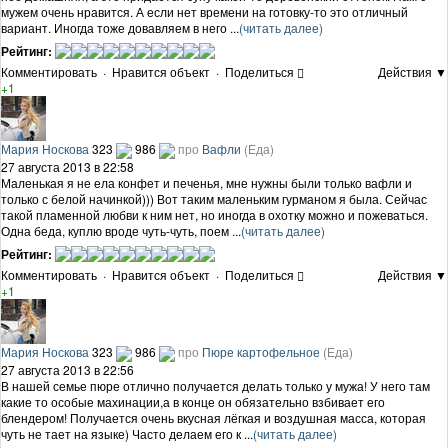
мужем очень нравится. А если нет времени на готовку-то это отличный
вариант. Иногда тоже довавляем в него ...
(читать далее)
Рейтинг:
Комментировать
·
Нравится объект
·
Поделиться
Действия ▼
+1
Мария Носкова
323
986
про
Вафли
(Еда)
27 августа 2013 в 22:58
Маленькая я не ела конфет и печенья, мне нужны были только вафли и
только с белой начинкой))) Вот таким маленьким гурманом я была. Сейчас
такой пламенной любви к ним нет, но иногда в охотку можно и пожеваться.
Одна беда, куплю вроде чуть-чуть, поем ...
(читать далее)
Рейтинг:
Комментировать
·
Нравится объект
·
Поделиться
Действия ▼
+1
Мария Носкова
323
986
про
Пюре картофельное
(Еда)
27 августа 2013 в 22:56
В нашей семье пюре отлично получается делать только у мужа! У него там
какие то особые махинации,а в конце он обязательно взбивает его
блендером! Получается очень вкусная лёгкая и воздушная масса, которая
чуть не тает на языке) Часто делаем его к ...
(читать далее)