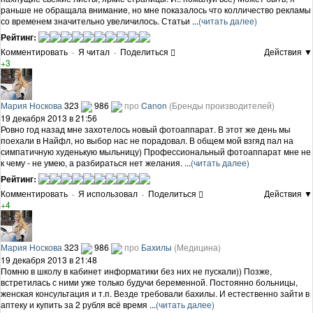
раньше не обращала внимание, но мне показалось что колличество рекламы
со временем значительно увеличилось. Статьи ...
(читать далее)
Рейтинг:
Комментировать
·
Я читал
·
Поделиться
Действия ▼
+3
Мария Носкова
323
986
про
Canon
(Бренды производителей)
19 декабря 2013 в 21:56
Ровно год назад мне захотелось новый фотоаппарат. В этот же день мы
поехали в Найфл, но выбор нас не порадовал. В общем мой взгяд пал на
симпатичную худенькую мыльницу) Профессиональный фотоаппарат мне не
к чему - не умею, а разбираться нет желания. ...
(читать далее)
Рейтинг:
Комментировать
·
Я использовал
·
Поделиться
Действия ▼
+4
Мария Носкова
323
986
про
Бахилы
(Медицина)
19 декабря 2013 в 21:48
Помню в школу в кабинет информатики без них не пускали)) Позже,
встретилась с ними уже только будучи беременной. Постоянно больницы,
женская консультация и т.п. Везде требовали бахилы. И естественно зайти в
аптеку и купить за 2 рубля всё время ...
(читать далее)