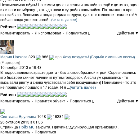
Незаменимая обувь! На самом деле валенки я полюбила ещё с детства, одел
их и ноги не мёрзнут, хоть до ночи в сугробах ковыряйся. Потом как-то про
них забыла. Вспомнила когда родила подруга, гулять с коляское - самое то! А
сейчас, когда уже есть свой...
(читать далее)
Рейтинг:
Комментировать
·
Я использовал
·
Поделиться
Действия ▼
Мария Носкова
323
986
про
Хочу похудеть! (Борьба с лишним весом)
(Flapгород)
10 ноября 2013 в 19:43
В подростковом возрасте диета - была своеобразной игрой. Соревновались
кто быстрее скинет личнии кг путём голодовок. А если уж срывались - то
вызывали рвоту и снова чувствовали себя воздушными)) Понимание что это
не правильно пришло к 17 годам. И я ...
(читать далее)
Рейтинг:
Комментировать
·
Нравится объект
·
Поделиться
Действия ▼
Светлана Яруллина
1048
16284
26 октября 2013 в 01:06
Страница
Нойз МС
закрыта. Причина: дублирующая организация.
Комментировать
·
Поделиться