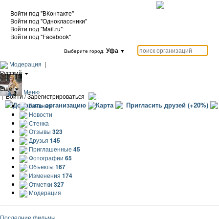
Войти под "ВКонтакте"
Войти под "Одноклассники"
Войти под "Mail.ru"
Войти под "Facebook"
Уфа
▼
Выберите город:
Модерация
|
Русский
|
Еще
Меню
|
Войти / Зарегистрироваться
Добавить организацию
Карта
Пригласить друзей (+20%)
Главная
Новости
Стенка
Отзывы
323
Друзья
145
Приглашенные
45
Фотографии
65
Объекты
167
Изменения
174
Отметки
327
Модерация
Последние фильмы