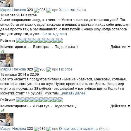
Мария Носкова
323
986
про
Холостяк
(Кино)
18 марта 2014 в 22:56
А мне понравилось шоу, вот честно. Может я наивна до кончиков ушей. Так
мило, богатый мужик, вдруг заскучал и решил: а дай-ка я найду себе девушку,
да не просто так, а расмааашисто, с показухой! К концу шоу, когда осталось
уже две девушки, я уже ...
(читать далее)
Рейтинг:
Комментировать
·
Я смотрел
·
Поделиться
Действия ▼
+9
Мария Носкова
323
986
про
Fix price
15 января 2014 в 22:09
Всё что касается продуктов питания - мне не нравится. Консервы, соленья,
некоторые соки ужасны на вкус. Нужно просто знать что брать. Например
что-то из посуды за 38 рублей - это дешёво! А вот зубная щётка Колгейт в
Монетке стоит 14 рублей) Муж там ...
(читать далее)
Рейтинг:
Комментировать
·
Я был тут
·
Поделиться
Действия ▼
+6
Мария Носкова
323
986
про
О чем говорят мужчины
(Кино)