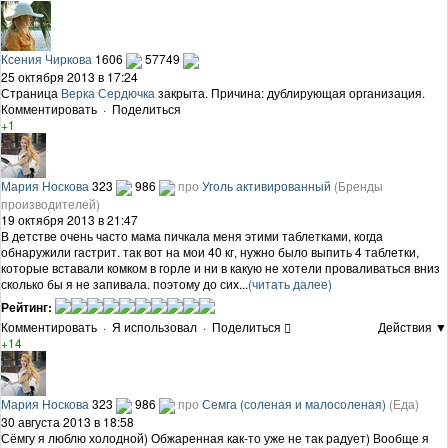
Ксения Чиркова
1606
57749
25 октября 2013 в 17:24
Страница
Верка Сердючка
закрыта. Причина: дублирующая организация.
Комментировать
·
Поделиться
+1
Мария Носкова
323
986
про
Уголь активированный
(Бренды
производителей)
19 октября 2013 в 21:47
В детстве очень часто мама пичкала меня этими таблетками, когда
обнаружили гастрит. так вот на мои 40 кг, нужно было выпить 4 таблетки,
которые вставали комком в горле и ни в какую не хотели проваливаться вниз
сколько бы я не запивала. поэтому до сих...
(читать далее)
Рейтинг:
Комментировать
·
Я использовал
·
Поделиться
Действия ▼
+14
Мария Носкова
323
986
про
Семга (соленая и малосоленая)
(Еда)
30 августа 2013 в 18:58
Сёмгу я люблю холодной) Обжаренная как-то уже не так радует) Вообще я