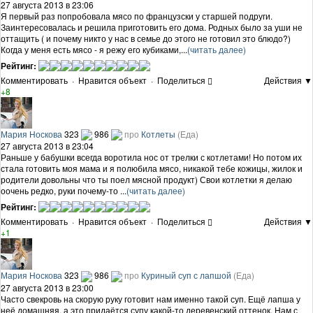
27 августа 2013 в 23:06
Я первый раз попробовала мясо по французски у старшей подруги.
Заинтересовалась и решила приготовить его дома. Родных было за уши не
оттащить ( и почему никто у нас в семье до этого не готовил это блюдо?)
Когда у меня есть мясо - я режу его кубиками,...
(читать далее)
Рейтинг:
Комментировать
·
Нравится объект
·
Поделиться
Действия ▼
+8
Мария Носкова
323
986
про
Котлеты
(Еда)
27 августа 2013 в 23:04
Раньше у бабушки всегда воротила нос от трелки с котлетами! Но потом их
стала готовить моя мама и я полюбила мясо, никакой тебе кожицы, жилок и
родители довольны что ты поел мясной продукт) Свои котлетки я делаю
оочень редко, руки почему-то ...
(читать далее)
Рейтинг:
Комментировать
·
Нравится объект
·
Поделиться
Действия ▼
+1
Мария Носкова
323
986
про
Куриный суп с лапшой
(Еда)
27 августа 2013 в 23:00
Часто свекровь на скорую руку готовит нам именно такой суп. Ещё лапша у
неё домашняя, а это придаётся супу какой-то деревенский оттенок. Нам с