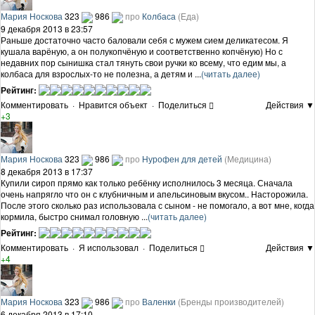
Мария Носкова
323
986
про
Колбаса
(Еда)
9 декабря 2013 в 23:57
Раньше достаточно часто баловали себя с мужем сием деликатесом. Я
кушала варёную, а он полукопчёную и соответственно копчёную) Но с
недавних пор сынишка стал тянуть свои ручки ко всему, что едим мы, а
колбаса для взрослых-то не полезна, а детям и ...
(читать далее)
Рейтинг:
Комментировать
·
Нравится объект
·
Поделиться
Действия ▼
+3
Мария Носкова
323
986
про
Нурофен для детей
(Медицина)
8 декабря 2013 в 17:37
Купили сироп прямо как только ребёнку исполнилось 3 месяца. Сначала
очень напрягло что он с клубничным и апельсиновым вкусом.. Насторожила.
После этого сколько раз использовала с сыном - не помогало, а вот мне, когда
кормила, быстро снимал головную ...
(читать далее)
Рейтинг:
Комментировать
·
Я использовал
·
Поделиться
Действия ▼
+4
Мария Носкова
323
986
про
Валенки
(Бренды производителей)
6 декабря 2013 в 17:10