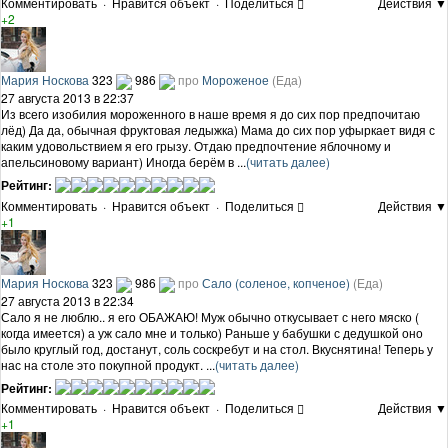
Комментировать
·
Нравится объект
·
Поделиться
Действия ▼
+2
Мария Носкова
323
986
про
Мороженое
(Еда)
27 августа 2013 в 22:37
Из всего изобилия мороженного в наше время я до сих пор предпочитаю
лёд) Да да, обычная фруктовая ледыжка) Мама до сих пор уфыркает видя с
каким удовольствием я его грызу. Отдаю предпочтение яблочному и
апельсиновому вариант) Иногда берём в ...
(читать далее)
Рейтинг:
Комментировать
·
Нравится объект
·
Поделиться
Действия ▼
+1
Мария Носкова
323
986
про
Сало (соленое, копченое)
(Еда)
27 августа 2013 в 22:34
Сало я не люблю.. я его ОБАЖАЮ! Муж обычно откусывает с него мяско (
когда имеется) а уж сало мне и только) Раньше у бабушки с дедушкой оно
было круглый год, достанут, соль соскребут и на стол. Вкуснятина! Теперь у
нас на столе это покупной продукт. ...
(читать далее)
Рейтинг:
Комментировать
·
Нравится объект
·
Поделиться
Действия ▼
+1