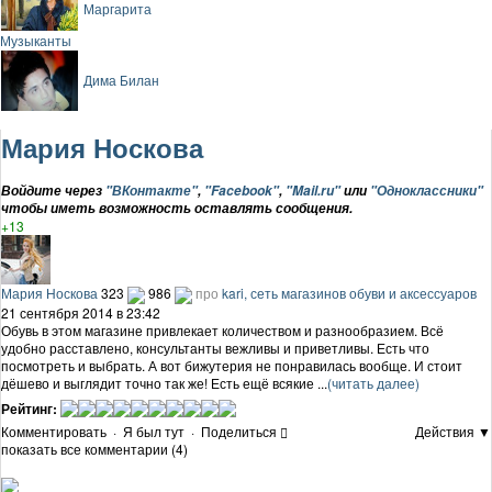
Маргарита
Музыканты
Дима Билан
Мария Носкова
Войдите через
"ВКонтакте"
,
"Facebook"
,
"Mail.ru"
или
"Одноклассники"
чтобы иметь возможность оставлять сообщения.
+13
Мария Носкова
323
986
про
kari, сеть магазинов обуви и аксессуаров
21 сентября 2014 в 23:42
Обувь в этом магазине привлекает количеством и разнообразием. Всё
удобно расставлено, консультанты вежливы и приветливы. Есть что
посмотреть и выбрать. А вот бижутерия не понравилась вообще. И стоит
дёшево и выглядит точно так же! Есть ещё всякие ...
(читать далее)
Рейтинг:
Комментировать
·
Я был тут
·
Поделиться
Действия ▼
показать все комментарии (4)