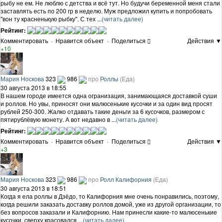
рыбу не ем. Не люблю с детства и всё тут. Но будучи беременной меня стали
заставлять есть по 200 гр в неделю. Муж предложил купить и попробовать
"вон ту красненькую рыбку". С тех ...
(читать далее)
Рейтинг:
Комментировать
·
Нравится объект
·
Поделиться
Действия ▼
+10
Мария Носкова
323
986
про
Роллы
(Еда)
30 августа 2013 в 18:55
В нашем городе имеется одна огранизация, занимающаяся доставкой суши
и роллов. Но увы, приносят они малюсенькие кусочки и за один вид просят
рублей 250-300. Жалко отдавать такие деньги за 6 кусочков, размером с
пятирублёвую монету. А вот недавно в ...
(читать далее)
Рейтинг:
Комментировать
·
Нравится объект
·
Поделиться
Действия ▼
+3
Мария Носкова
323
986
про
Ролл Калифорния
(Еда)
30 августа 2013 в 18:51
Когда я ела роллы в Дзёдо, то Калифорния мне очень понравились, поэтому,
когда решили заказать доставку роллов домой, уже из другой организации, то
без вопросов заказали и Калифорнию. Нам принесли какие-то малюсенькие
кусочки, сверху красовался ...
(читать далее)