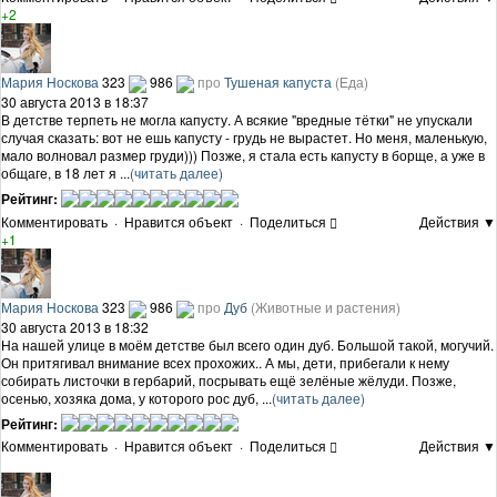
+2
Мария Носкова
323
986
про
Тушеная капуста
(Еда)
30 августа 2013 в 18:37
В детстве терпеть не могла капусту. А всякие "вредные тётки" не упускали
случая сказать: вот не ешь капусту - грудь не вырастет. Но меня, маленькую,
мало волновал размер груди))) Позже, я стала есть капусту в борще, а уже в
общаге, в 18 лет я ...
(читать далее)
Рейтинг:
Комментировать
·
Нравится объект
·
Поделиться
Действия ▼
+1
Мария Носкова
323
986
про
Дуб
(Животные и растения)
30 августа 2013 в 18:32
На нашей улице в моём детстве был всего один дуб. Большой такой, могучий.
Он притягивал внимание всех прохожих.. А мы, дети, прибегали к нему
собирать листочки в гербарий, посрывать ещё зелёные жёлуди. Позже,
осенью, хозяка дома, у которого рос дуб, ...
(читать далее)
Рейтинг:
Комментировать
·
Нравится объект
·
Поделиться
Действия ▼