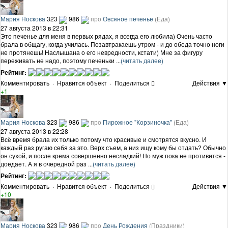
Мария Носкова
323
986
про
Овсяное печенье
(Еда)
27 августа 2013 в 22:31
Это печенье для меня в первых рядах, я всегда его любила) Очень часто
брала в общагу, когда училась. Позавтракаешь утром - и до обеда точно ноги
не протянешь! Наслышана о его невредности, кстати) Мне за фигуру
переживать не надо, поэтому печеньки ...
(читать далее)
Рейтинг:
Комментировать
·
Нравится объект
·
Поделиться
Действия ▼
+1
Мария Носкова
323
986
про
Пирожное "Корзиночка"
(Еда)
27 августа 2013 в 22:28
Всё время брала их только потому что красивые и смотрятся вкусно. И
каждый раз ругаю себя за это. Верх съем, а низ ищу кому бы отдать? Обычно
он сухой, и после крема совершенно несладкий! Но муж пока не противится -
доедает. А я в очередной раз ...
(читать далее)
Рейтинг:
Комментировать
·
Нравится объект
·
Поделиться
Действия ▼
+10
Мария Носкова
323
986
про
День Рождения
(Праздники)