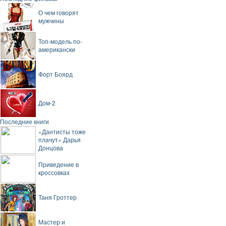
О чем говорят
мужчины
Топ-модель по-
американски
Форт Боярд
Дом-2
Последние книги
«Дантисты тоже
плачут» Дарья
Донцова
Приведение в
кроссовках
Таня Гроттер
Мастер и