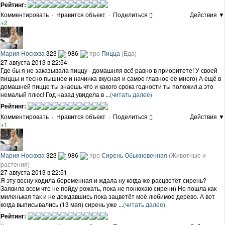
Рейтинг:
Комментировать
·
Нравится объект
·
Поделиться
Действия ▼
+2
Мария Носкова
323
986
про
Пицца
(Еда)
27 августа 2013 в 22:54
Где бы я не заказывала пиццу - домашняя всё равно в приоритете! У своей
пиццы и тесно пышное и начинка вкусная и самое главное её много) А ещё в
домашней пицце ты знаешь что и какого срока годности ты положил,а это
немалый плюс! Год назад увидела в ...
(читать далее)
Рейтинг:
Комментировать
·
Нравится объект
·
Поделиться
Действия ▼
+1
Мария Носкова
323
986
про
Сирень Обыкновенная
(Животные и
растения)
27 августа 2013 в 22:51
Я эту весну ходила беременная и ждала ну когда же расцветёт сирень?
Заявила всем что не пойду рожать, пока не понюхаю сирени) Но пошла как
миленькая так и не дождавшись пока зацветёт моё любимое дерево. А вот
когда выписывались (13 мая) сирень уже ...
(читать далее)
Рейтинг: