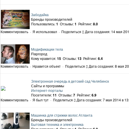
Забодайка
Бренды производителей
Пользовались:
1
Отзывы:
1
Рейтинг:
8.0
Комментировать
·
Я использовал
·
Поделиться
Дата создания: 14 мая 201
Модификации тела
Flapгород
Кому нравится:
15
Отзывы:
13
Рейтинг:
6.4
Комментировать
·
Нравится объект
·
Поделиться
Дата создания: 8 мая 20
Электронная очередь в детский сад Челябинск
Сайты и программы
Интернет-порталы
Посетители:
11
Отзывы:
7
Рейтинг:
6.9
Комментировать
·
Я был тут
·
Поделиться
Дата создания: 7 мая 2014 в 13
Машинка для стрижки волос Атланта
Бренды производителей
Бытовая техника и электроника
Пользовались:
Отзывы:
Рейтинг: