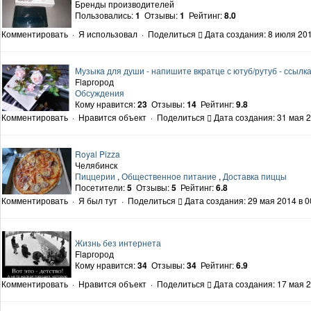
Бренды производителей
Пользовались:
1
Отзывы:
1
Рейтинг:
8.0
Комментировать
·
Я использовал
·
Поделиться
Дата создания: 8 июля 201
Музыка для души - напишите вкратце с ютуб/рутуб - ссылк
Flapгород
Обсуждения
Кому нравится:
23
Отзывы:
14
Рейтинг:
9.8
Комментировать
·
Нравится объект
·
Поделиться
Дата создания: 31 мая 2
Royal Pizza
Челябинск
Пиццерии
,
Общественное питание
,
Доставка пиццы
Посетители:
5
Отзывы:
5
Рейтинг:
6.8
Комментировать
·
Я был тут
·
Поделиться
Дата создания: 29 мая 2014 в 0
Жизнь без интернета
Flapгород
Кому нравится:
34
Отзывы:
34
Рейтинг:
6.9
Комментировать
·
Нравится объект
·
Поделиться
Дата создания: 17 мая 2