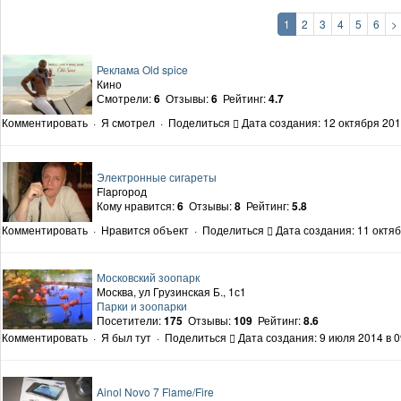
1
2
3
4
5
6
>
Реклама Old spice
Кино
Смотрели:
6
Отзывы:
6
Рейтинг:
4.7
Комментировать
·
Я смотрел
·
Поделиться
Дата создания: 12 октября 201
Электронные сигареты
Flapгород
Кому нравится:
6
Отзывы:
8
Рейтинг:
5.8
Комментировать
·
Нравится объект
·
Поделиться
Дата создания: 11 октяб
Московский зоопарк
Москва, ул Грузинская Б., 1с1
Парки и зоопарки
Посетители:
175
Отзывы:
109
Рейтинг:
8.6
Комментировать
·
Я был тут
·
Поделиться
Дата создания: 9 июля 2014 в 0
Ainol Novo 7 Flame/Fire