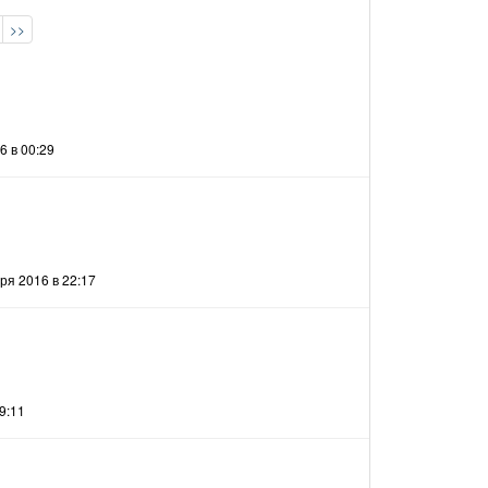
>>
6 в 00:29
ря 2016 в 22:17
9:11