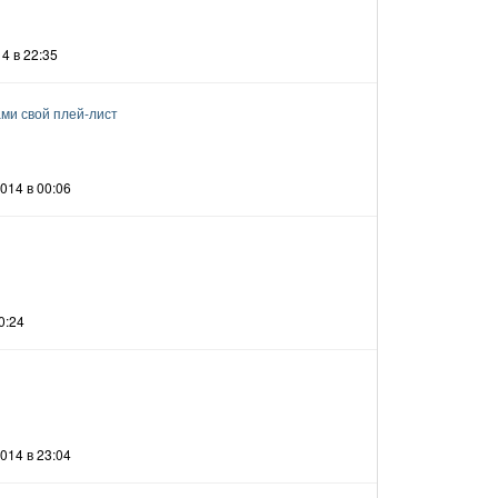
4 в 22:35
ами свой плей-лист
014 в 00:06
0:24
014 в 23:04