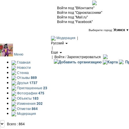
Войти под "ВКонтакте"
Войти под "Одноклассники"
Войти под "Mail.ru"
Войти под "Facebook"
Усинск
▼
Выберите город:
Модерация
|
Русский
|
Еще
Меню
|
Войти / Зарегистрироваться
Добавить организацию
Карта
Пр
Главная
Новости
Стенка
Отзывы
869
Друзья
1737
Приглашенные
23
Фотографии
475
Объекты
183
Изменения
202
Отметки
864
Модерация
Всего : 864