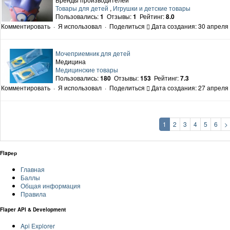
Товары для детей
,
Игрушки и детские товары
Пользовались:
1
Отзывы:
1
Рейтинг:
8.0
Комментировать
·
Я использовал
·
Поделиться
Дата создания: 30 апреля 
Мочеприемник для детей
Медицина
Медицинские товары
Пользовались:
180
Отзывы:
153
Рейтинг:
7.3
Комментировать
·
Я использовал
·
Поделиться
Дата создания: 27 апреля 
1
2
3
4
5
6
>
Flapер
Главная
Баллы
Общая информация
Правила
Flaper API & Development
Api Explorer