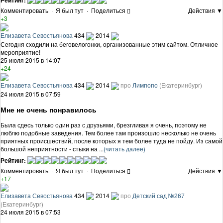
Рейтинг:
Комментировать
·
Я был тут
·
Поделиться
Действия ▼
+3
Елизавета Севостьянова
434
2014
Сегодня сходили на беговелогонки, организованные этим сайтом. Отличное
мероприятие!
25 июля 2015 в 14:07
+24
Елизавета Севостьянова
434
2014
про
Лимпопо
(Екатеринбург)
24 июля 2015 в 07:59
Мне не очень понравилось
Была сдесь только один раз с друзьями, брезгливая я очень, поэтому не
люблю подобные заведения. Тем более там произошло несколько не очень
приятных происшествий, после которых я тем более туда не пойду. Из самой
большой неприятности - стыки на ...
(читать далее)
Рейтинг:
Комментировать
·
Я был тут
·
Поделиться
Действия ▼
+17
Елизавета Севостьянова
434
2014
про
Детский сад №267
(Екатеринбург)
24 июля 2015 в 07:53