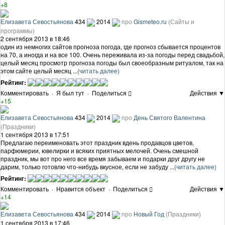
+8
Елизавета Севостьянова
434
2014
про
Gismeteo.ru
(Сайты и
программы)
2 сентября 2013 в 18:46
один из немногих сайтов прогноза погода, где прогноз сбывается процентов
на 70, а иногда и на все 100. Очень переживала из-за погоды перед свадьбой,
целый месяц просмотр прогноза погоды был своеобразным ритуалом, так на
этом сайте целый месяц ...
(читать далее)
Рейтинг:
Комментировать
·
Я был тут
·
Поделиться
Действия ▼
+15
Елизавета Севостьянова
434
2014
про
День Святого Валентина
(Праздники)
1 сентября 2013 в 17:51
Предлагаю переименовать этот праздник вдень продавцов цветов,
парфюмерии, ювелирки и всяких приятных мелочей. Очень смешной
праздник, мы вот про него все время забываем и подарки друг другу не
дарим, только готовлю что-нибудь вкусное, если не забуду ...
(читать далее)
Рейтинг:
Комментировать
·
Нравится объект
·
Поделиться
Действия ▼
+14
Елизавета Севостьянова
434
2014
про
Новый Год
(Праздники)
1 сентября 2013 в 17:46