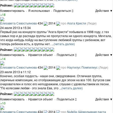
Рейтинг:
Комментировать
·
Я использовал
·
Поделиться
Действия ▼
+18
Елизавета Севостьянова
434
2014
про
Агата Кристи
(Люди)
24 июля 2013 в 15:34
Первый раз на концерте группы "Агата Кристи" побывала в 1998 году, с тех
самых пор и до распада группы не пропустила ни одного концерта. Мечтала,
что когда-нибудь пойду на выступление любимой группы с ребенком, вот
теперь ребенок есть, а группы нет. ...
(читать далее)
Рейтинг:
Комментировать
·
Нравится объект
·
Поделиться
Действия ▼
+14
Елизавета Севостьянова
434
2014
про
Наутилус Помпилиус
(Люди)
23 июля 2013 в 11:12
Конечно, особая гордость - наши они, свердловчане. Отличная группа,
лиричные композиции, но отображающие дух эпохи на все 100. Бутусов сам
очарователен и голос его неподражаем, слушаю с удовольствием их песни.
"По колесами любви - это знала Ева, это ...
(читать далее)
Рейтинг:
Комментировать
·
Нравится объект
·
Поделиться
Действия ▼
+10
Елизавета Севостьянова
434
2014
про
Nutella (Шоколадная паста