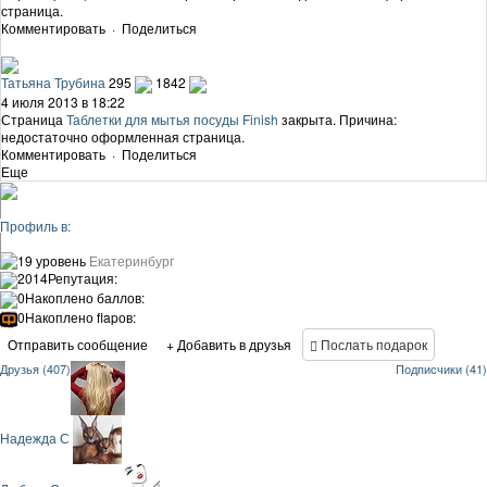
страница.
Комментировать
·
Поделиться
Татьяна Трубина
295
1842
4 июля 2013 в 18:22
Страница
Таблетки для мытья посуды Finish
закрыта. Причина:
недостаточно оформленная страница.
Комментировать
·
Поделиться
Еще
Профиль в:
19 уровень
Екатеринбург
2014
Репутация:
0
Накоплено баллов:
0
Накоплено flapов:
Отправить сообщение
+ Добавить в друзья
Послать подарок
Друзья (407)
Подписчики (41)
Надежда С