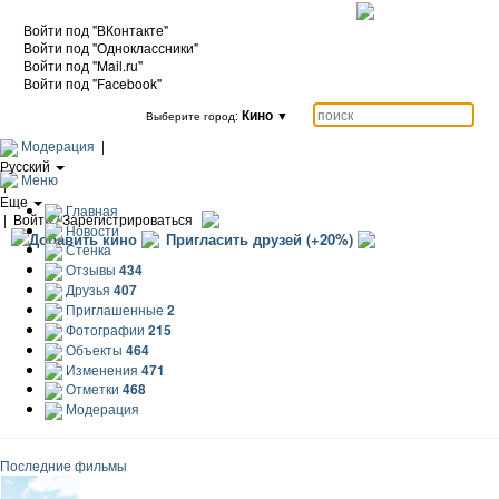
Войти под "ВКонтакте"
Войти под "Одноклассники"
Войти под "Mail.ru"
Войти под "Facebook"
Кино
▼
Выберите город:
Модерация
|
Русский
Меню
|
Еще
Главная
|
Войти / Зарегистрироваться
Новости
Добавить кино
Пригласить друзей (+20%)
Стенка
Отзывы
434
Друзья
407
Приглашенные
2
Фотографии
215
Объекты
464
Изменения
471
Отметки
468
Модерация
Последние фильмы