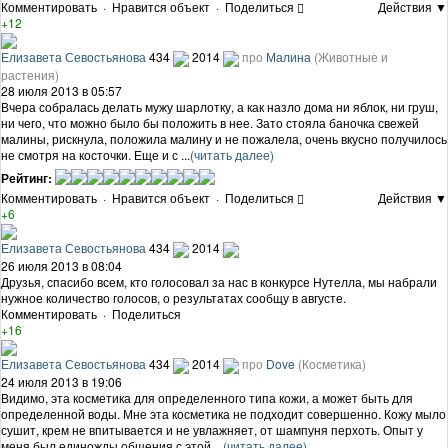
Комментировать
·
Нравится объект
·
Поделиться
Действия ▼
+12
Елизавета Севостьянова
434
2014
про
Малина
(Животные и
растения)
28 июля 2013 в 05:57
Вчера собралась делать мужу шарлотку, а как назло дома ни яблок, ни груш,
ни чего, что можно было бы положить в нее. Зато стояла баночка свежей
малины, рискнула, положила малину и не пожалела, очень вкусно получилось
не смотря на косточки. Еще и с ...
(читать далее)
Рейтинг:
Комментировать
·
Нравится объект
·
Поделиться
Действия ▼
+6
Елизавета Севостьянова
434
2014
26 июля 2013 в 08:04
Друзья, спасибо всем, кто голосовал за нас в конкурсе Нутелла, мы набрали
нужное количество голосов, о результатах сообщу в августе.
Комментировать
·
Поделиться
+16
Елизавета Севостьянова
434
2014
про
Dove
(Косметика)
24 июля 2013 в 19:06
Видимо, эта косметика для определенного типа кожи, а может быть для
определенной воды. Мне эта косметика не подходит совершенно. Кожу мыло
сушит, крем не впитывается и не увлажняет, от шампуня перхоть. Опыт у
меня был единожды общения с этой ...
(читать далее)