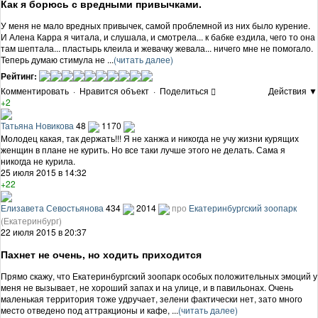
Как я борюсь с вредными привычками.
У меня не мало вредных привычек, самой проблемной из них было курение.
И Алена Карра я читала, и слушала, и смотрела... к бабке ездила, чего то она
там шептала... пластырь клеила и жевачку жевала... ничего мне не помогало.
Теперь думаю стимула не ...
(читать далее)
Рейтинг:
Комментировать
·
Нравится объект
·
Поделиться
Действия ▼
+2
Татьяна Новикова
48
1170
Молодец какая, так держать!!! Я не ханжа и никогда не учу жизни курящих
женщин в плане не курить. Но все таки лучше этого не делать. Сама я
никогда не курила.
25 июля 2015 в 14:32
+22
Елизавета Севостьянова
434
2014
про
Екатеринбургский зоопарк
(Екатеринбург)
22 июля 2015 в 20:37
Пахнет не очень, но ходить приходится
Прямо скажу, что Екатеринбургский зоопарк особых положительных эмоций у
меня не вызывает, не хороший запах и на улице, и в павильонах. Очень
маленькая территория тоже удручает, зелени фактически нет, зато много
место отведено под аттракционы и кафе, ...
(читать далее)