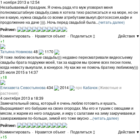
1 ноября 2013 в 12:54
Незабываемый праздник. Я очень рада,что муж уговорил меня
полномасштабную свадьбу,сама я хотела тихо расписаться и на море, но он
ни в какую, нужна свадьба со всеми атрибутами:выкуп,фотосессия,кафе и
продолжение на даче )))). Ночь перед свадьбой была...
(читать далее)
Рейтинг:
Комментировать
·
Нравится объект
·
Поделиться
Действия ▼
+1
Татьяна Новикова
48
1170
Я тоже люблю веселые свадьбы))) недавно пересматривали видеосъемку
свадьбы брата подружки моей, так за кадром мы громче всех песни поем,
когда невесту выкупали, в конкурсе. Ну как же не помочь братику любимому)))
25 июля 2015 в 14:37
+18
Елизавета Севостьянова
434
2014
про
Кабачок
(Животные и
растения)
4 сентября 2013 в 18:39
Замечательный овощ, который я очень люблю готовить и кушать.
Выращивают его бабушки на своих огородах. Мы его и тушим с овощами и
мясом, и жарим из него оладушки, и икру с салатами на зиму закручиваем,и
замораживаем по-больше, зимой его тоже вкусно ...
(читать далее)
Рейтинг:
Комментировать
·
Нравится объект
·
Поделиться
Действия ▼
+15