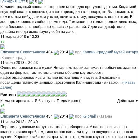
Гликерия Ютт
0
0
Калининградский зоопарк - хорошее место для прогулок с детьми. Когда мой
внук ещё спал в колясочке, я часто приходила в зоопарк, чтобы посидеть с
ним в каком-нибудь тихом уголке, почитать книгу, послушать пение птиц. В
зоопарке хорошо в любое время года. Там много не только редких животных,
но и большое разнообразие красивых растений. Идеи ландшафтного
дизайна иногда использую у себя на даче.
11 марта 2018 в 13:23
+9
Елизавета Севостьянова
434
2014
про
Калининградский музей янтаря
(Калининград)
11 июля 2013 в 20:53
Очень понравился нам музей Янтаря, который занимает необычное здание -
один из фортов, так что мы сначала обошли кругом форт,
нафотографировались, а только потом пошли в музей. Экспозиции
посвящены главному ,видимо , достоянию Калининграда - янтарю, ...
(читать
далее)
Рейтинг:
Комментировать
·
Я был тут
·
Поделиться
Действия ▼
+6
Елизавета Севостьянова
434
2014
про
Кырлай
(Казань)
11 июля 2013 в 20:49
Пережила ужасные минуты на колесе обозрения. У нас не возникло на
колесе никаких проблем, тихо мирно сделали круг, но ощущения все равно
жуткие. Хорошие кабинки, закрыты от ветра, можно крутиться, отлично видно