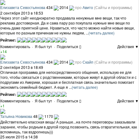
Елизавета Севостьянова
434
2014
про
Авито
(Сайты и программы)
2 сентября 2013 в 18:53
Через этот сайт неоднократно продавала ненужные мне вещи, так что
реклама достоверная. Да и сама пару раз покупала нужные мне вещи по
очень даже приятной цене. Нравиться, что часто можно найти новые вещи,
которые по разным причинам не нужны людям, ...
(читать далее)
Рейтинг:
Комментировать
·
Я был тут
·
Поделиться
Действия ▼
+14
Елизавета Севостьянова
434
2014
про
Скайп
(Сайты и программы)
2 сентября 2013 в 18:49
Отличная программа для непосредственного общения, использую ее для
того, чтобы связаться с родственниками, которые живут в другой области и с
подругами из Америки, хорошая и бесплатная связь значительно помогает
экономить семейный бюджет. А еще я ...
(читать далее)
Рейтинг:
Комментировать
·
Я был тут
·
Поделиться
Действия ▼
+1
Татьяна Новикова
48
1170
Действительно классная вещь! А раньше...на почте переговоры заказывали
заранее, чтобы родным в другой город позвонить, связь отвратительная, как
вспомнишь, так вздрогнешь)))
25 июля 2015 в 14:38