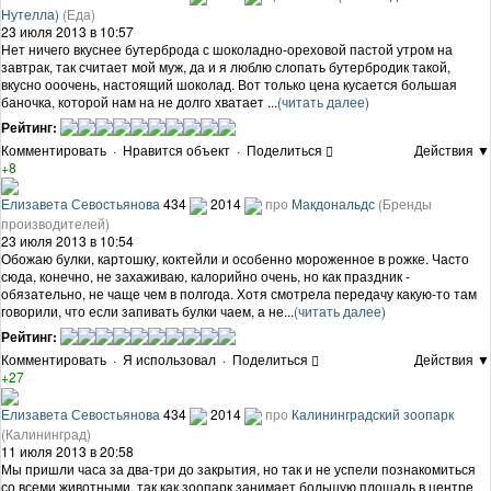
Нутелла)
(Еда)
23 июля 2013 в 10:57
Нет ничего вкуснее бутерброда с шоколадно-ореховой пастой утром на
завтрак, так считает мой муж, да и я люблю слопать бутербродик такой,
вкусно ооочень, настоящий шоколад. Вот только цена кусается большая
баночка, которой нам на не долго хватает ...
(читать далее)
Рейтинг:
Комментировать
·
Нравится объект
·
Поделиться
Действия ▼
+8
Елизавета Севостьянова
434
2014
про
Макдональдс
(Бренды
производителей)
23 июля 2013 в 10:54
Обожаю булки, картошку, коктейли и особенно мороженное в рожке. Часто
сюда, конечно, не захаживаю, калорийно очень, но как праздник -
обязательно, не чаще чем в полгода. Хотя смотрела передачу какую-то там
говорили, что если запивать булки чаем, а не...
(читать далее)
Рейтинг:
Комментировать
·
Я использовал
·
Поделиться
Действия ▼
+27
Елизавета Севостьянова
434
2014
про
Калининградский зоопарк
(Калининград)
11 июля 2013 в 20:58
Мы пришли часа за два-три до закрытия, но так и не успели познакомиться
со всеми животными, так как зоопарк занимает большую площадь в центре