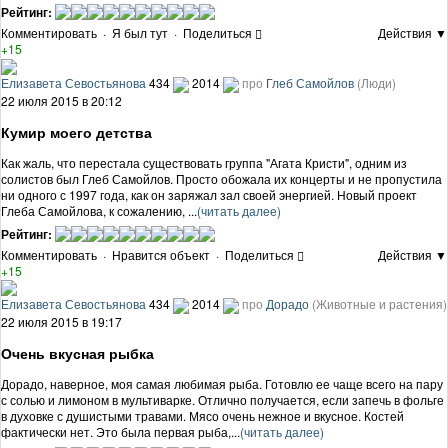
Рейтинг:
Комментировать
·
Я был тут
·
Поделиться
Действия ▼
+15
Елизавета Севостьянова
434
2014
про
Глеб Самойлов
(Люди)
22 июля 2015 в 20:12
Кумир моего детства
Как жаль, что перестала существовать группа "Агата Кристи", одним из
солистов был Глеб Самойлов. Просто обожала их концерты и не пропустила
ни одного с 1997 года, как он заряжал зал своей энергией. Новый проект
Глеба Самойлова, к сожалению, ...
(читать далее)
Рейтинг:
Комментировать
·
Нравится объект
·
Поделиться
Действия ▼
+15
Елизавета Севостьянова
434
2014
про
Дорадо
(Животные и растения)
22 июля 2015 в 19:17
Очень вкусная рыбка
Дорадо, наверное, моя самая любимая рыба. Готовлю ее чаще всего на пару
с солью и лимоном в мультиварке. Отлично получается, если запечь в фольге
в духовке с душистыми травами. Мясо очень нежное и вкусное. Костей
фактически нет. Это была первая рыба,...
(читать далее)