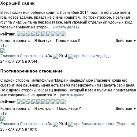
Хороший садик.
В этот садик мой ребенок ходит с 8 сентября 2014 года, то есть уже почти
год. Новое здание, правда не очень нравится, что трехэтажное. Ясельная
группа у нас была на первом этаже, был удобный отдельный удобный вход,
теперь перевели на второй, ...
(читать далее)
Рейтинг:
Комментировать
·
Я был тут
·
Поделиться
Действия ▼
+15
Елизавета Севостьянова
434
2014
про
Маша и медведь
24 июля 2015 в 07:44
Противоречивое отношение
С одной стороны мультфильм "Маша и медведь" мое спасение, когда его
смотрит мое ребенок у меня есть время передохнуть или сделать свои дела.
Но с другой стороны, образец девочки, который в этом мультике представлен
мне совершенно не нравится. А ...
(читать далее)
Рейтинг:
Комментировать
·
Я смотрел
·
Поделиться
Действия ▼
+19
Елизавета Севостьянова
434
2014
про
Вредные привычки
(Flapгород)
23 июля 2015 в 19:10