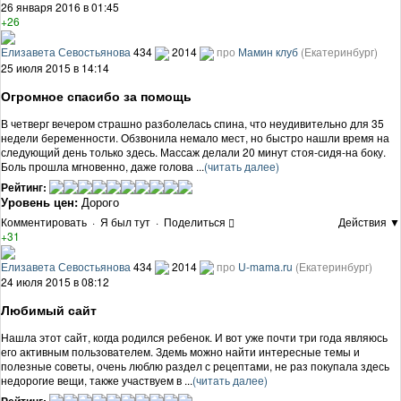
26 января 2016 в 01:45
+26
Елизавета Севостьянова
434
2014
про
Мамин клуб
(Екатеринбург)
25 июля 2015 в 14:14
Огромное спасибо за помощь
В четверг вечером страшно разболелась спина, что неудивительно для 35
недели беременности. Обзвонила немало мест, но быстро нашли время на
следующий день только здесь. Массаж делали 20 минут стоя-сидя-на боку.
Боль прошла мгновенно, даже голова ...
(читать далее)
Рейтинг:
Уровень цен:
Дорого
Комментировать
·
Я был тут
·
Поделиться
Действия ▼
+31
Елизавета Севостьянова
434
2014
про
U-mama.ru
(Екатеринбург)
24 июля 2015 в 08:12
Любимый сайт
Нашла этот сайт, когда родился ребенок. И вот уже почти три года являюсь
его активным пользователем. Здемь можно найти интересные темы и
полезные советы, очень люблю раздел с рецептами, не раз покупала здесь
недорогие вещи, также участвуем в ...
(читать далее)