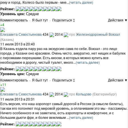
реку и город. /Колесо было первым - мне...
(читать далее)
Рейтинг:
Уровень цен:
Средне
Комментировать
·
Я был тут
·
Поделиться
Действия ▼
+4
Елизавета Севостьянова
434
2014
про
Железнодорожный Вокзал
(Казань)
11 июля 2013 в 20:40
В Казань ездила пару раз на экскурсию сама по себе. Вокзал - это лицо
города, у Казани оно красивое. Очень чисто, аккуратно, нет нищих и бабулек
с пирожками-пюрешками. Есть киоски, в которых можно купить все
необходимое в дорогу, чистый туалет, много...
(читать далее)
Рейтинг:
Уровень цен:
Средне
Комментировать
·
Я был тут
·
Поделиться
Действия ▼
+11
Елизавета Севостьянова
434
2014
про
Кольцово
(Екатеринбург)
11 июля 2013 в 20:31
Есть версия, что наш аэропорт самый дорогой в России (в смысле билеты),
так как его погоняют под мировой уровень, а оплачиваем это мы - пассажиры.
Ничего особенного я не заметила, есть аэропорты и комфортнее, и с
большим дьюти фри, и более вежливым ...
(читать далее)
Рейтинг: