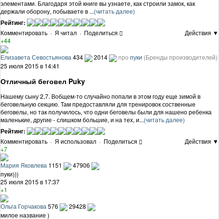
элементами. Благодаря этой книге вы узнаете, как строили замок, как
держали оборону, побываете в ...
(читать далее)
Рейтинг:
Комментировать
·
Я читал
·
Поделиться
Действия ▼
+44
Елизавета Севостьянова
434
2014
про
пуки
(Бренды производителей)
25 июля 2015 в 14:41
Отличный беговел Puky
Нашему сыну 2,7. Вобщем-то случайно попали в этом году еще зимой в
беговельную секцию. Там предоставляли для тренировок соственные
беговелы, но так получилось, что одни беговелы были для нашено ребенка
маленькие, другие - слишком большие, и на тех, и...
(читать далее)
Рейтинг:
Комментировать
·
Я использовал
·
Поделиться
Действия ▼
+7
Мария Яковлева
1151
47906
пуки)))
25 июля 2015 в 17:37
+1
Ольга Горчакова
576
29428
милое название )