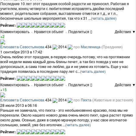
Последние 10 лет этот праздник особой радости не приносил. Работаю я
учителем, конец четверти с любителями исправлять двойки последний
момент, родительские собрания, выставление отметок и т.д., и т.п.,
бесконечные школьные мероприятия, так что к 31 ...
(читать далее)
Рейтинг:
Комментировать
·
Нравится объект
·
Поделиться
Действия ▼
+2
Елизавета Севостьянова
434
2014
про
Масленица
(Праздники)
1 сентября 2013 в 17:42
Очень люблю этот праздник, в-первую очередь потому, что на протяжении
всей недели мама каждый день блины печет, а так без повода у нее не
допросишься, а сама тоже не люблю, да и не умею их готовить. Еще у нас
традиция появилась в последние пару лет с...
(читать далее)
Рейтинг:
Комментировать
·
Нравится объект
·
Поделиться
Действия ▼
+15
Елизавета Севостьянова
434
2014
про
Пихта
(Животные и растения)
28 июля 2013 в 06:16
Раньше не замечала, что пихта - это необыкновенно красиво, пока мы не
переехали. Около нашего нового дома очень много пихт, одна растет прямо
около дома. Осенью, даже в самую мрачную погоду, у нас свое иголчатое
солнышко, зимой, уже без иголочек ...
(читать далее)
Рейтинг: