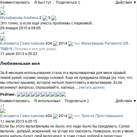
Комментировать
·
Я был тут
·
Поделиться
Действия ▼
+2
Музафарова Альбина
2
5
Это точно, а если ещё учесть проблемы с парковкой..
29 января 2015 в 09:05
+4
Елизавета Севостьянова
434
2014
про
Мультиварка Panasonic SR-
TMB18
(Техника и все для дома)
11 июля 2013 в 20:23
Любименькая моя
За 8 месяцев использования стала эта мультиварочка для меня правой,
левой рукой, ногами, иногда головой. Еще не придумала блюда (из того, что
мы обычно кушаем), которое нельзя приготовить в мультиварке. Если
возникнут вопросы, спрашивайте, напишу, ...
(читать далее)
Рейтинг:
Комментировать
·
Я использовал
·
Поделиться
Действия ▼
+1
Елизавета Севостьянова
434
2014
про
Трое из Простоквашино
11 июля 2013 в 20:15
Если бы этого мультфильма не было, его надо было бы придумать. Супер
мультик - добрый, искренний, не устаю его смотреть. Наверное, если у меня,
когда нибудь будет свой велосипед, я тоже стану доброй и перестану