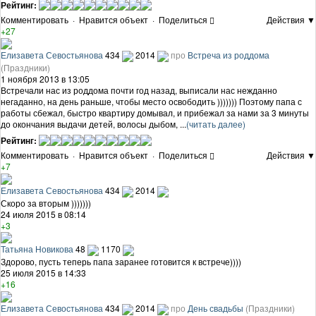
Рейтинг:
Комментировать
·
Нравится объект
·
Поделиться
Действия ▼
+27
Елизавета Севостьянова
434
2014
про
Встреча из роддома
(Праздники)
1 ноября 2013 в 13:05
Встречали нас из роддома почти год назад, выписали нас нежданно
негаданно, на день раньше, чтобы место освободить ))))))) Поэтому папа с
работы сбежал, быстро квартиру домывал, и прибежал за нами за 3 минуты
до окончания выдачи детей, волосы дыбом, ...
(читать далее)
Рейтинг:
Комментировать
·
Нравится объект
·
Поделиться
Действия ▼
+7
Елизавета Севостьянова
434
2014
Скоро за вторым )))))))
24 июля 2015 в 08:14
+3
Татьяна Новикова
48
1170
Здорово, пусть теперь папа заранее готовится к встрече))))
25 июля 2015 в 14:33
+16
Елизавета Севостьянова
434
2014
про
День свадьбы
(Праздники)