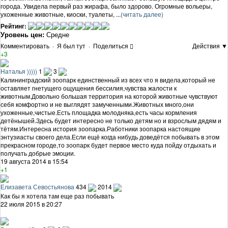
города. Увидела первый раз жирафа, было здорово. Огромные вольеры,
ухоженные животные, киоски, туалеты, ...
(читать далее)
Рейтинг:
Уровень цен:
Средне
Комментировать
·
Я был тут
·
Поделиться
Действия ▼
+3
Наталья )))))
1
3
Калининградский зоопарк единственный из всех что я видела,который не
оставляет гнетущего ощущения бессилия,чувства жалости к
животным.Довольно большая территория на которой животные чувствуют
себя комфортно и не выглядят замученными.Животных много,они
ухоженные,чистые.Есть площадка молодняка,есть часы кормления
детёнышей.Здесь будет интересно не только детям но и взрослым дядям и
тётям.Интересна история зоопарка.Работники зоопарка настоящие
энтузиасты своего дела.Если ещё когда нибудь доведётся побывать в этом
прекрасном городе,то зоопарк будет первое место куда пойду отдыхать и
получать добрые эмоции.
19 августа 2014 в 15:54
+1
Елизавета Севостьянова
434
2014
Как бы я хотела там еще раз побывать
22 июля 2015 в 20:27