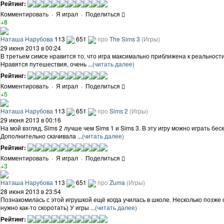
Рейтинг:
Комментировать
·
Я играл
·
Поделиться
+8
Наташа Нарубова
113
651
про
The Sims 3
(Игры)
29 июня 2013 в 00:24
В третьем симсе нравится то, что игра максимально приближена к реальности
Нравятся путешествия, очень ...
(читать далее)
Рейтинг:
Комментировать
·
Я играл
·
Поделиться
+5
Наташа Нарубова
113
651
про
Sims 2
(Игры)
29 июня 2013 в 00:16
На мой взгляд, Sims 2 лучше чем Sims 1 и Sims 3. В эту игру можно играть бе
Дополнительно скачивала ...
(читать далее)
Рейтинг:
Комментировать
·
Я играл
·
Поделиться
+3
Наташа Нарубова
113
651
про
Zuma
(Игры)
28 июня 2013 в 23:54
Познакомилась с этой игрушкой ещё когда училась в школе. Несколько позже 
нужно как-то скоротать) У игры ...
(читать далее)
Рейтинг: