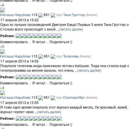
Комментировать
·
Я читал
·
Поделиться
+6
Наташа Нарубова
113
651
про
Таня Гроттер
(Книги)
17 апреля 2013 в 15:32
Одно из лучших произведений Дмитрия Емца! Первые 3 книги Тани Гроттер-э
Столько всего происходит с юной ...
(читать далее)
Рейтинг:
Комментировать
·
Я читал
·
Поделиться
+5
Наташа Нарубова
113
651
про
Телесемь
(Книги)
17 апреля 2013 в 14:55
Покупали телесемь когда приезжали летом к бабушке. Тогда она стоила ещё о
телепрограмма на многие каналы, что очень ...
(читать далее)
Рейтинг:
Комментировать
·
Я читал
·
Поделиться
+4
Наташа Нарубова
113
651
про
Cosmopolitan
(Книги)
17 апреля 2013 в 12:55
Я тоже одно время покупала этот журнал каждый месяц. Он красивый, яркий,
журнал теряет свою ...
(читать далее)
Рейтинг:
Комментировать
·
Я читал
·
Поделиться
+8