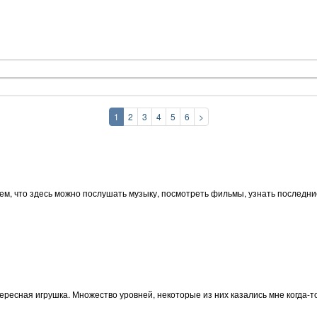
1
2
3
4
5
6
>
тем, что здесь можно послушать музыку, посмотреть фильмы, узнать последни
нтересная игрушка. Множество уровней, некоторые из них казались мне когда-