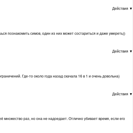
Действия ▼
шься познакомить симов, один из них может состариться и даже умереть))
Действия ▼
граничений. Где-то около года назад скачала 16 в 1 и очень довольна)
Действия ▼
её множество раз, но она не надоедает. Отлично убивает время, если его