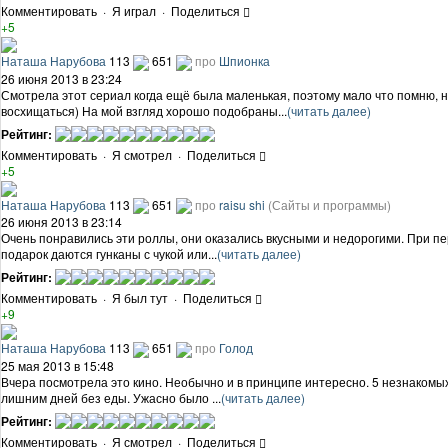
Комментировать
·
Я играл
·
Поделиться
+5
Наташа Нарубова
113
651
про
Шпионка
26 июня 2013 в 23:24
Смотрела этот сериал когда ещё была маленькая, поэтому мало что помню, н
восхищаться) На мой взгляд хорошо подобраны...
(читать далее)
Рейтинг:
Комментировать
·
Я смотрел
·
Поделиться
+5
Наташа Нарубова
113
651
про
raisu shi
(Сайты и программы)
26 июня 2013 в 23:14
Очень понравились эти роллы, они оказались вкусными и недорогими. При пер
подарок даются гунканы с чукой или...
(читать далее)
Рейтинг:
Комментировать
·
Я был тут
·
Поделиться
+9
Наташа Нарубова
113
651
про
Голод
25 мая 2013 в 15:48
Вчера посмотрела это кино. Необычно и в принципе интересно. 5 незнакомых
лишним дней без еды. Ужасно было ...
(читать далее)
Рейтинг:
Комментировать
·
Я смотрел
·
Поделиться