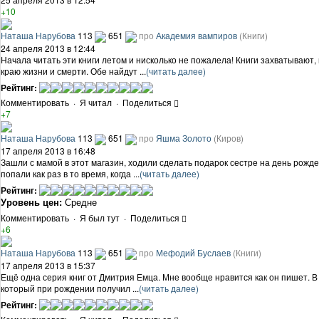
+10
Наташа Нарубова
113
651
про
Академия вампиров
(Книги)
24 апреля 2013 в 12:44
Начала читать эти книги летом и нисколько не пожалела! Книги захватывают
краю жизни и смерти. Обе найдут ...
(читать далее)
Рейтинг:
Комментировать
·
Я читал
·
Поделиться
+7
Наташа Нарубова
113
651
про
Яшма Золото
(Киров)
17 апреля 2013 в 16:48
Зашли с мамой в этот магазин, ходили сделать подарок сестре на день рожде
попали как раз в то время, когда ...
(читать далее)
Рейтинг:
Уровень цен:
Средне
Комментировать
·
Я был тут
·
Поделиться
+6
Наташа Нарубова
113
651
про
Мефодий Буслаев
(Книги)
17 апреля 2013 в 15:37
Ещё одна серия книг от Дмитрия Емца. Мне вообще нравится как он пишет. В 
который при рождении получил ...
(читать далее)
Рейтинг: