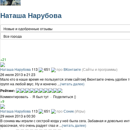
Наташа Нарубова
+21
Наташа Нарубова
113
651
про
ВКонтакте
(Сайты и программы)
26 июля 2013 в 21:23
Мало кто в наше время не пользуется этим сайтом) Вконтакте очень удобен 
групп на любой вкус. Ну и конечно ...
(читать далее)
Рейтинг:
Комментировать
·
Я был тут
·
Поделиться
+9
Наташа Нарубова
113
651
про
Соник
(Игры)
29 июня 2013 в 00:30
В соника мы играли с сестрой когда у неё была сега. Забавная и довольно и
красочная, что очень радует глаз и ...
(читать далее)