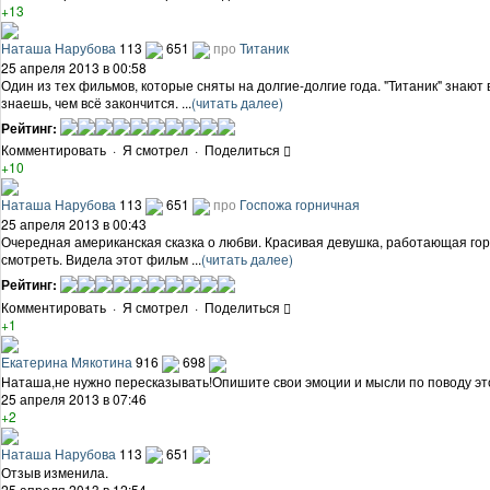
+13
Наташа Нарубова
113
651
про
Титаник
25 апреля 2013 в 00:58
Один из тех фильмов, которые сняты на долгие-долгие года. "Титаник" знают
знаешь, чем всё закончится. ...
(читать далее)
Рейтинг:
Комментировать
·
Я смотрел
·
Поделиться
+10
Наташа Нарубова
113
651
про
Госпожа горничная
25 апреля 2013 в 00:43
Очередная американская сказка о любви. Красивая девушка, работающая горн
смотреть. Видела этот фильм ...
(читать далее)
Рейтинг:
Комментировать
·
Я смотрел
·
Поделиться
+1
Екатерина Мякотина
916
698
Наташа,не нужно пересказывать!Опишите свои эмоции и мысли по поводу эт
25 апреля 2013 в 07:46
+2
Наташа Нарубова
113
651
Отзыв изменила.
25 апреля 2013 в 12:54