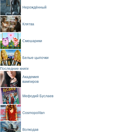
Нерождённый
Клятва
Смешарики
Белые цыпочки
Последние книги
Академия
вампиров
Мефодий Буслаев
Cosmopolitan
Волкодав