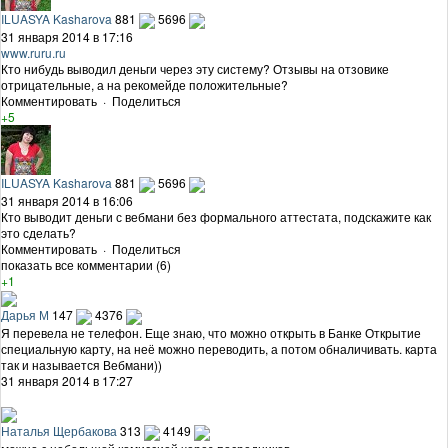
ILUASYA Kasharova
881
5696
31 января 2014 в 17:16
www.ruru.ru
Кто нибудь выводил деньги через эту систему? Отзывы на отзовике
отрицательные, а на рекомейде положительные?
Комментировать
·
Поделиться
+5
ILUASYA Kasharova
881
5696
31 января 2014 в 16:06
Кто выводит деньги с вебмани без формального аттестата, подскажите как
это сделать?
Комментировать
·
Поделиться
показать все комментарии (6)
+1
Дарья М
147
4376
Я перевела не телефон. Еще знаю, что можно открыть в Банке Открытие
специальную карту, на неё можно переводить, а потом обналичивать. карта
так и называется Вебмани))
31 января 2014 в 17:27
Наталья Щербакова
313
4149