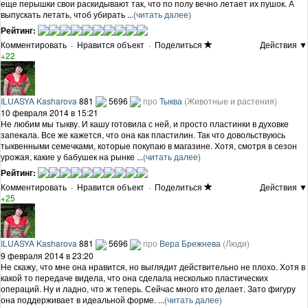
еще перышки свои раскидывают так, что по полу вечно летает их пушок. А
выпускать летать, чтоб убирать ...
(читать далее)
Рейтинг:
Комментировать
·
Нравится объект
·
Поделиться
Действия ▼
+22
ILUASYA Kasharova
881
5696
про
Тыква
(Животные и растения)
10 февраля 2014 в 15:21
Не любим мы тыкву. И кашу готовила с ней, и просто пластинки в духовке
запекала. Все же кажется, что она как пластилин. Так что довольствуюсь
тыквенными семечками, которые покупаю в магазине. Хотя, смотря в сезон
урожая, какие у бабушек на рынке ...
(читать далее)
Рейтинг:
Комментировать
·
Нравится объект
·
Поделиться
Действия ▼
+25
ILUASYA Kasharova
881
5696
про
Вера Брежнева
(Люди)
9 февраля 2014 в 23:20
Не скажу, что мне она нравится, но выглядит действительно не плохо. Хотя в
какой то передаче видела, что она сделала несколько пластических
операций. Ну и ладно, что ж теперь. Сейчас много кто делает. Зато фигуру
она поддерживает в идеальной форме. ...
(читать далее)