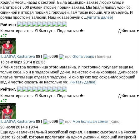
Ходили месяц назад с сестрой. Была акция,при заказе любых блюд и
напитков от 500 рублей вторые порции заказы. Мы брали лапшу удон со
свининой и вторая порция с горбушей. Там такие порции, что объелись. И
роллы просто не залезли. Нам их завернули с ...
(читать далее)
Рейтинг:
Комментировать
·
Я был тут
·
Поделиться
Действия ▼
+27
ILUASYA Kasharova
881
5696
про
Gloria Jeans
(Тюмень)
15 сентября 2014 в 22:35
У меня сестра поклонница этого магазина. И постоянно покупает вещи не
только себе, но и в подарок моей дочке. Качество очень хорошее, джинсовое
платье потом еще отдавал подружке. И оно до сих пор сохранило хороший
вид.И честно сказать не настолько уж...
(читать далее)
Рейтинг:
Комментировать
·
Я был тут
·
Поделиться
Действия ▼
+27
ILUASYA Kasharova
881
5696
про
Моя большая семья
(Кино)
20 июля 2014 в 19:44
Еще один замечательный российский сериал. Недавно смотрела на России.
Всего 12 серий, которые пролетают на одном дыхании. Хороший актерский