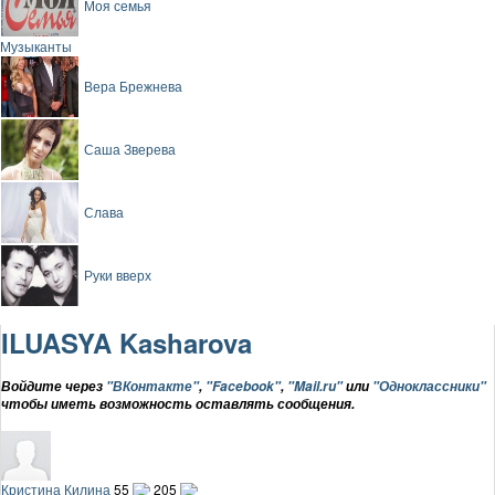
Моя семья
Музыканты
Вера Брежнева
Саша Зверева
Слава
Руки вверх
ILUASYA Kasharova
Войдите через
"ВКонтакте"
,
"Facebook"
,
"Mail.ru"
или
"Одноклассники"
чтобы иметь возможность оставлять сообщения.
Кристина Килина
55
205