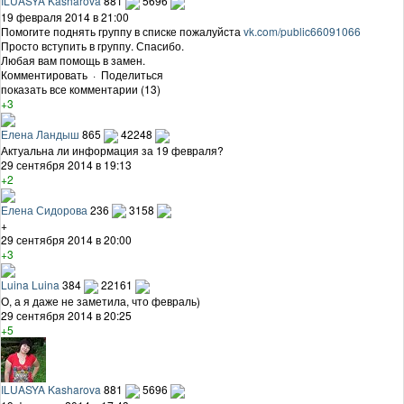
ILUASYA Kasharova
881
5696
19 февраля 2014 в 21:00
Помогите поднять группу в списке пожалуйста
vk.com/public66091066
Просто вступить в группу. Спасибо.
Любая вам помощь в замен.
Комментировать
·
Поделиться
показать все комментарии (13)
+3
Елена Ландыш
865
42248
Актуальна ли информация за 19 февраля?
29 сентября 2014 в 19:13
+2
Елена Сидорова
236
3158
+
29 сентября 2014 в 20:00
+3
Luina Luina
384
22161
О, а я даже не заметила, что февраль)
29 сентября 2014 в 20:25
+5
ILUASYA Kasharova
881
5696