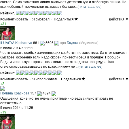
состав. Сама сюжетная линия включает детективную и любовную линию. Но
все любовный треугольник вызывает больше...
(читать далее)
Рейтинг:
Комментировать
·
Я смотрел
·
Поделиться
Действия ▼
+31
ILUASYA Kasharova
881
5696
про
Бадяга
(Медицина)
5 июля 2014 в 11:11
Често сказать особых заживляющих свойств я не заметила. Да отек снимает
быстрее, особенно если надо скорей привести себя в порядок. Порошок
Бадяги используют против целлюлита, но это адская процедура. Как
стеклопак размазываешь по коже...никому не ...
(читать далее)
Рейтинг:
Комментировать
·
Я использовал
·
Поделиться
Действия ▼
+2
Полина Краснова
157
4894
Ощущения, конечно, не очень приятные - но ведь сильно втирать не
обязательно.
5 июля 2014 в 11:29
+19