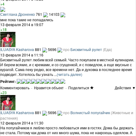
+4
Светлана Дроненко
761
14103
мне пока такие не попадались
13 февраля 2014 в 19:07
+18
ILUASYA Kasharova
881
5696
про
Бисквитный рулет
(Еда)
13 февраля 2014 в 11:16
Бисквитный рулет любим всей семьей. Часто покупаем в местной кулинарии.
И берем всякие, и с кремами, и со сгущенкой, и с повидлом, а еще вкусные с
курагой. Сама пеку редко, все времени нет. Да и духовка в последнее время
подводит. Хотелось бы узнать ...
(читать далее)
Рейтинг:
Комментировать
·
Нравится объект
·
Поделиться
Действия ▼
+23
ILUASYA Kasharova
881
5696
про
Волнистый попугайчик
(Животные и
растения)
12 февраля 2014 в 11:30
На попугайчиков я люблю просто любоваться ими в гостях. Дома бы держать
не стала. Потому как дома от них много шума, пока не накроешь одеялом. А