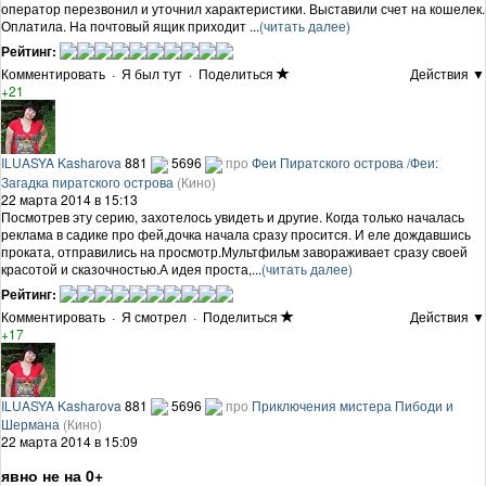
оператор перезвонил и уточнил характеристики. Выставили счет на кошелек.
Оплатила. На почтовый ящик приходит ...
(читать далее)
Рейтинг:
Комментировать
·
Я был тут
·
Поделиться
Действия ▼
+21
ILUASYA Kasharova
881
5696
про
Феи Пиратского острова /Феи:
Загадка пиратского острова
(Кино)
22 марта 2014 в 15:13
Посмотрев эту серию, захотелось увидеть и другие. Когда только началась
реклама в садике про фей,дочка начала сразу просится. И еле дождавшись
проката, отправились на просмотр.Мультфильм завораживает сразу своей
красотой и сказочностью.А идея проста,...
(читать далее)
Рейтинг:
Комментировать
·
Я смотрел
·
Поделиться
Действия ▼
+17
ILUASYA Kasharova
881
5696
про
Приключения мистера Пибоди и
Шермана
(Кино)
22 марта 2014 в 15:09
явно не на 0+