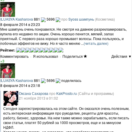
ILUASYA Kasharova
881
5696
про
Syoss шампунь
(Косметика)
8 февраля 2014 в 23:23
Мне шампунь очень понравился. Не смотря на давнюю разрекламировать,
купила его недавно по акции. Очень хорошо пенится, мягкий, запах
приятный. С первого раза хорошо промывает волосы. Пока пользуюсь, и
побочных эффектов не вижу. Но я часто меняю ...
(читать далее)
Рейтинг:
Комментировать
·
Я использовал
·
Поделиться
Действия ▼
+3
ILUASYA Kasharova
881
5696
поделилась
8 февраля 2014 в 23:18
Оксана Сахарова
про
KakProsto.ru
(Сайты и программы)
21 ноября 2013 в 01:02
Сегодня зарегистрировалась на этом сайте. Он оказался очень полезным,
есть интересная информация про рукоделие, рецепты для красоты,
работу, бизнес, здоровье. На нем также можно зарабатывать, если писать
свои статьи, платят 50 рублей за 1000 просмотров, еще и за минусом
НДФЛ.
Хотела начать писать, но оказалось, что заработок переводят на