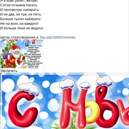
Я и Вам, ребят, желаю
Сотни отзывов писать
И просмотры набирать:
И не два, не три, не пять -
Больше тысяч набирать:
Не на всех, на каждого!
И больше лени не видать!
автор стихотворения я:
flap.рф/33992/reviews
Увеличить