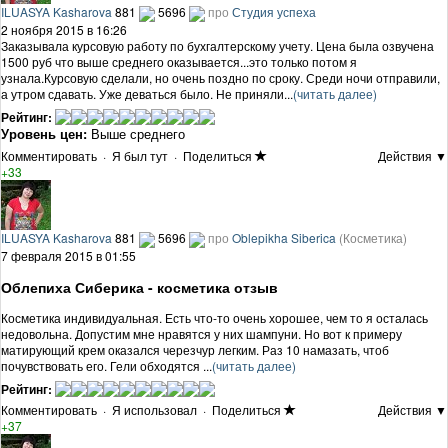
ILUASYA Kasharova
881
5696
про
Студия успеха
2 ноября 2015 в 16:26
Заказывала курсовую работу по бухгалтерскому учету. Цена была озвучена
1500 руб что выше среднего оказывается...это только потом я
узнала.Курсовую сделали, но очень поздно по сроку. Среди ночи отправили,
а утром сдавать. Уже деваться было. Не приняли...
(читать далее)
Рейтинг:
Уровень цен:
Выше среднего
Комментировать
·
Я был тут
·
Поделиться
Действия ▼
+33
ILUASYA Kasharova
881
5696
про
Oblepikha Siberica
(Косметика)
7 февраля 2015 в 01:55
Облепиха Сиберика - косметика отзыв
Косметика индивидуальная. Есть что-то очень хорошее, чем то я осталась
недовольна. Допустим мне нравятся у них шампуни. Но вот к примеру
матирующий крем оказался черезчур легким. Раз 10 намазать, чтоб
почувствовать его. Гели обходятся ...
(читать далее)
Рейтинг:
Комментировать
·
Я использовал
·
Поделиться
Действия ▼
+37