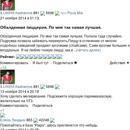
ILUASYA Kasharova
881
5696
про
Pizza Mia
21 ноября 2014 в 01:13
Обалденная пиццерия. По мне так самая лучшая.
Обалденная пиццерия. По мне так самая лучшая. Попала туда случайно.
Подружка позвала забежать-перекусить.Пиццу в отличение от многих
подобных заведений продают кусочками (спайсами). Сами кусочки большие и
воздушные. Я не люблю тонкую пиццу, как в ...
(читать далее)
Рейтинг:
Комментировать
·
Я был тут
·
Поделиться
Действия ▼
+12
ILUASYA Kasharova
881
5696
13 ноября 2014 в 20:19
Хочу сделать мелирвоание. Подскажите хорошую парикмахерскую,
желательно на ЧТЗ.
Комментировать
·
Поделиться
+1
Елена Ландыш
865
42248
Покопайтесь в базе "Flapа", авось приглянется что-нибудь.
13 ноября 2014 в 20:25