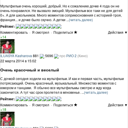
Мультфильм очень хороший, добрый. Но к сожалению дочке 4 года он не
очень понравился. Не вызвало эмоций. Мультфильм все таки не для детей
0+. А для школьников. Много моментов соприкосновения с историей-троя,
франция... и дочке было скучно. А детки ...
(читать далее)
Рейтинг:
Комментировать
·
Я смотрел
·
Поделиться
Действия ▼
+14
ILUASYA Kasharova
881
5696
про
РИО 2
(Кино)
22 марта 2014 в 15:02
Очень красочный и веселый
С дочкой сегодня ходили на мультфильм. И как и первая часть, мультфильм
потрясающий. Очень красочный, музыкальный. Множество моментов с
юмором и танцами. Я обычно все мультфильмы смотрю и жду когда
закончится. А тут час срок пролетел в мгновенье. ...
(читать далее)
Рейтинг:
Комментировать
·
Я смотрел
·
Поделиться
Действия ▼
+18