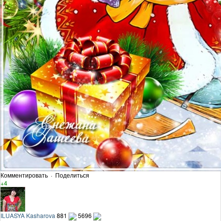
Комментировать
·
Поделиться
+4
ILUASYA Kasharova
881
5696