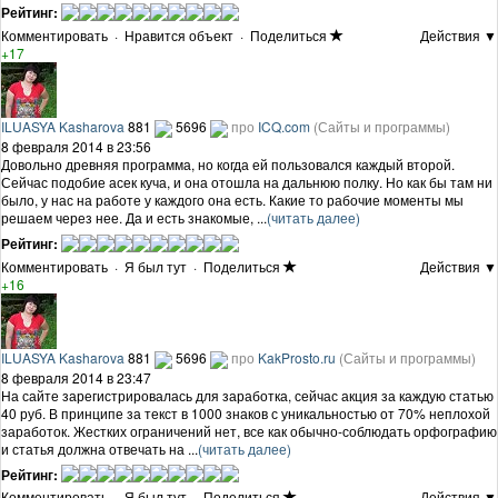
Рейтинг:
Комментировать
·
Нравится объект
·
Поделиться
Действия ▼
+17
ILUASYA Kasharova
881
5696
про
ICQ.com
(Сайты и программы)
8 февраля 2014 в 23:56
Довольно древняя программа, но когда ей пользовался каждый второй.
Сейчас подобие асек куча, и она отошла на дальнюю полку. Но как бы там ни
было, у нас на работе у каждого она есть. Какие то рабочие моменты мы
решаем через нее. Да и есть знакомые, ...
(читать далее)
Рейтинг:
Комментировать
·
Я был тут
·
Поделиться
Действия ▼
+16
ILUASYA Kasharova
881
5696
про
KakProsto.ru
(Сайты и программы)
8 февраля 2014 в 23:47
На сайте зарегистрировалась для заработка, сейчас акция за каждую статью
40 руб. В принципе за текст в 1000 знаков с уникальностью от 70% неплохой
заработок. Жестких ограничений нет, все как обычно-соблюдать орфографию
и статья должна отвечать на ...
(читать далее)
Рейтинг:
Комментировать
·
Я был тут
·
Поделиться
Действия ▼