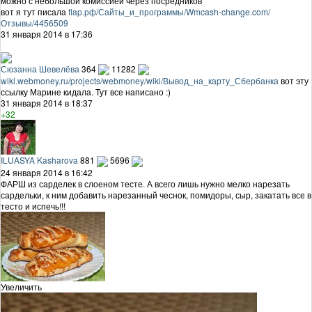
можно с небольшой комиссией через посредников
вот я тут писала
flap.рф/Сайты_и_программы/Wmcash-change.com/
Отзывы/4456509
31 января 2014 в 17:36
Сюзанна Шевелёва
364
11282
wiki.webmoney.ru/projects/webmoney/wiki/Вывод_на_карту_Сбербанка
вот эту
ссылку Марине кидала. Тут все написано :)
31 января 2014 в 18:37
+32
ILUASYA Kasharova
881
5696
24 января 2014 в 16:42
ФАРШ из сарделек в слоеном тесте. А всего лишь нужно мелко нарезать
сардельки, к ним добавить нарезанный чеснок, помидоры, сыр, закатать все в
тесто и испечь!!!
Увеличить