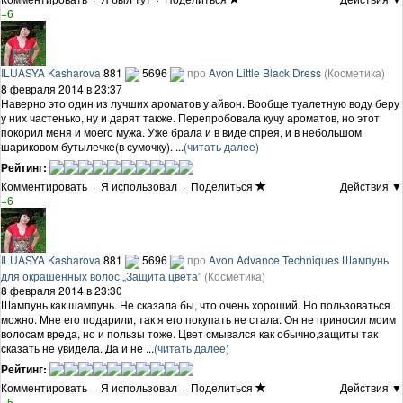
+6
ILUASYA Kasharova
881
5696
про
Avon Little Black Dress
(Косметика)
8 февраля 2014 в 23:37
Наверно это один из лучших ароматов у айвон. Вообще туалетную воду беру
у них частенько, ну и дарят также. Перепробовала кучу ароматов, но этот
покорил меня и моего мужа. Уже брала и в виде спрея, и в небольшом
шариковом бутылечке(в сумочку). ...
(читать далее)
Рейтинг:
Комментировать
·
Я использовал
·
Поделиться
Действия ▼
+6
ILUASYA Kasharova
881
5696
про
Avon Advance Techniques Шампунь
для окрашенных волос „Защита цвета”
(Косметика)
8 февраля 2014 в 23:30
Шампунь как шампунь. Не сказала бы, что очень хороший. Но пользоваться
можно. Мне его подарили, так я его покупать не стала. Он не приносил моим
волосам вреда, но и пользы тоже. Цвет смывался как обычно,защиты так
сказать не увидела. Да и не ...
(читать далее)
Рейтинг:
Комментировать
·
Я использовал
·
Поделиться
Действия ▼
+5