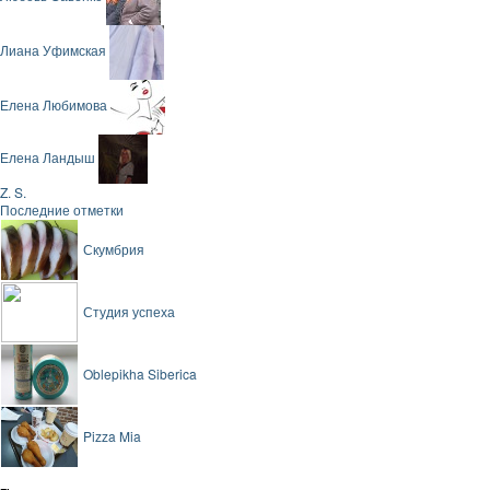
Лиана Уфимская
Елена Любимова
Елена Ландыш
Z. S.
Последние отметки
Скумбрия
Студия успеха
Oblepikha Siberica
Pizza Mia