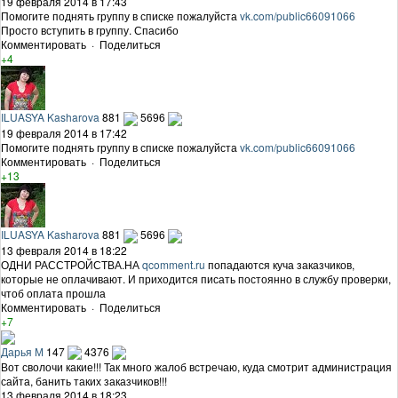
19 февраля 2014 в 17:43
Помогите поднять группу в списке пожалуйста
vk.com/public66091066
Просто вступить в группу. Спасибо
Комментировать
·
Поделиться
+4
ILUASYA Kasharova
881
5696
19 февраля 2014 в 17:42
Помогите поднять группу в списке пожалуйста
vk.com/public66091066
Комментировать
·
Поделиться
+13
ILUASYA Kasharova
881
5696
13 февраля 2014 в 18:22
ОДНИ РАССТРОЙСТВА.НА
qcomment.ru
попадаются куча заказчиков,
которые не оплачивают. И приходится писать постоянно в службу проверки,
чтоб оплата прошла
Комментировать
·
Поделиться
+7
Дарья М
147
4376
Вот сволочи какие!!! Так много жалоб встречаю, куда смотрит администрация
сайта, банить таких заказчиков!!!
13 февраля 2014 в 18:23