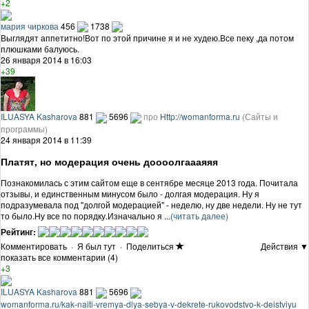
+2
мария чиркова
456
1738
Выглядят аппетитно!Вот по этой причине я и не худею.Все пеку ,да потом
плюшками балуюсь.
26 января 2014 в 16:03
+39
ILUASYA Kasharova
881
5696
про
Http://womanforma.ru
(Сайты и
программы)
24 января 2014 в 11:39
Платят, но модерация очень доооолгаааяяя
Познакомилась с этим сайтом еще в сентябре месяце 2013 года. Почитала
отзывы, и единственным минусом было - долгая модерация. Ну я
подразумевала под "долгой модерацией" - неделю, ну две недели. Ну не тут
то было.Ну все по порядку.Изначально я ...
(читать далее)
Рейтинг:
Комментировать
·
Я был тут
·
Поделиться
Действия ▼
показать все комментарии (4)
+3
ILUASYA Kasharova
881
5696
womanforma.ru/kak-naiti-vremya-dlya-sebya-v-dekrete-rukovodstvo-k-deistviyu