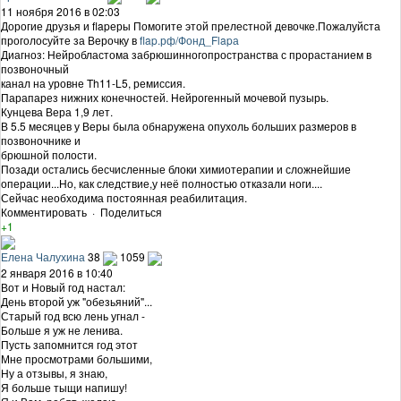
11 ноября 2016 в 02:03
Дорогие друзья и flapеры Помогите этой прелестной девочке.Пожалуйста
проголосуйте за Верочку в
flap.рф/Фонд_Flapа
Диагноз: Нейробластома забрюшинногопространства с прорастанием в
позвоночный
канал на уровне Th11-L5, ремиссия.
Парапарез нижних конечностей. Нейрогенный мочевой пузырь.
Кунцева Вера 1,9 лет.
В 5.5 месяцев у Веры была обнаружена опухоль больших размеров в
позвоночнике и
брюшной полости.
Позади остались бесчисленные блоки химиотерапии и сложнейшие
операции...Но, как следствие,у неё полностью отказали ноги....
Сейчас необходима постоянная реабилитация.
Комментировать
·
Поделиться
+1
Елена Чалухина
38
1059
2 января 2016 в 10:40
Вот и Новый год настал:
День второй уж "обезьяний"...
Старый год всю лень угнал -
Больше я уж не ленива.
Пусть запомнится год этот
Мне просмотрами большими,
Ну а отзывы, я знаю,
Я больше тыщи напишу!