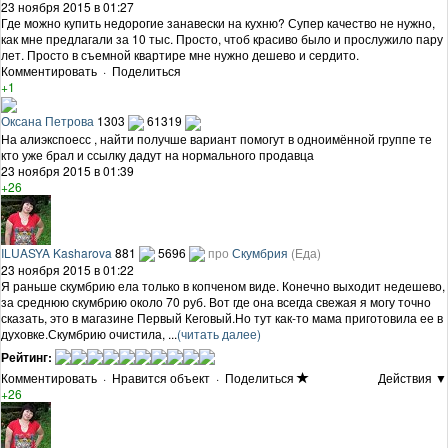
23 ноября 2015 в 01:27
Где можно купить недорогие занавески на кухню? Супер качество не нужно,
как мне предлагали за 10 тыс. Просто, чтоб красиво было и прослужило пару
лет. Просто в съемной квартире мне нужно дешево и сердито.
Комментировать
·
Поделиться
+1
Оксана Петрова
1303
61319
На алиэкспоесс , найти получше вариант помогут в одноимённой группе те
кто уже брал и ссылку дадут на нормального продавца
23 ноября 2015 в 01:39
+26
ILUASYA Kasharova
881
5696
про
Скумбрия
(Еда)
23 ноября 2015 в 01:22
Я раньше скумбрию ела только в копченом виде. Конечно выходит недешево,
за среднюю скумбрию около 70 руб. Вот где она всегда свежая я могу точно
сказать, это в магазине Первый Кеговый.Но тут как-то мама приготовила ее в
духовке.Скумбрию очистила, ...
(читать далее)
Рейтинг:
Комментировать
·
Нравится объект
·
Поделиться
Действия ▼
+26