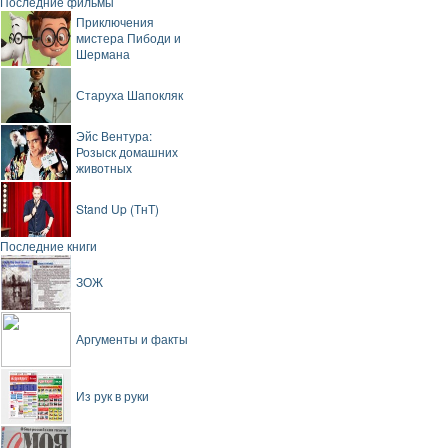
Последние фильмы
Приключения
мистера Пибоди и
Шермана
Старуха Шапокляк
Эйс Вентура:
Розыск домашних
животных
Stand Up (ТнТ)
Последние книги
ЗОЖ
Аргументы и факты
Из рук в руки