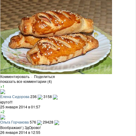
Комментировать
·
Поделиться
показать все комментарии (4)
+1
Елена Сидорова
236
3158
круто!!!
25 января 2014 в 01:57
+2
Ольга Горчакова
576
29428
Воображаю! ) ЗдОрово!
26 января 2014 в 12:55