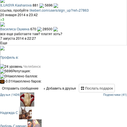
ILUASYA Kasharova
881
5696
ссылка, пробуйте
likeberi.com/users/sign_up?ref=27863
20 января 2014 в 23:42
+3
Василиса Ошкина
670
28500
все еще работаете там? платят хоть?
7 августа 2014 в 22:27
Еще
Профиль в:
24 уровень
Челябинск
5696
Репутация:
0
Накоплено баллов:
-0.01
Накоплено flapов:
Отправить сообщение
+ Добавить в друзья
Послать подарок
Друзья (1424)
Подписчики (41)
Надежда С
Любовь Савенко