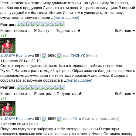
Честно сказать я редко пишу длинные отзывы...но тут напишу.Во-первых,
пробовала я продукцию Суши вок я три раза. И в разных ситуациях.В первый
раз - у друзей и в большом объеме. И при чем я удивилась, что за такую
сумму можно получить такой ...
(читать далее)
Рейтинг:
Комментировать
·
Я был тут
·
Поделиться
Действия ▼
+31
ILUASYA Kasharova
881
5696
про
ФИЗРУК
(Кино)
11 апреля 2014 в 22:19
Смотрю сериал с удовольствием. Как и в одном из любимых сериалов
"Кухне", Нагиев играет комедийную роль. Образ эдакого бандита со шрамов с
поддельными документами учителя года и красным дипломом. В сериале
собрали все возможные образы: и и ...
(читать далее)
Рейтинг:
Комментировать
·
Я смотрел
·
Поделиться
Действия ▼
+27
ILUASYA Kasharova
881
5696
про
e96.ru
(Сайты и программы)
7 апреля 2014 в 23:57
Покупала мужу электробритву и себе электронные весы.Операторы
оказались довольно вежливые, оплачивала через вебмани.Оставила заявку,