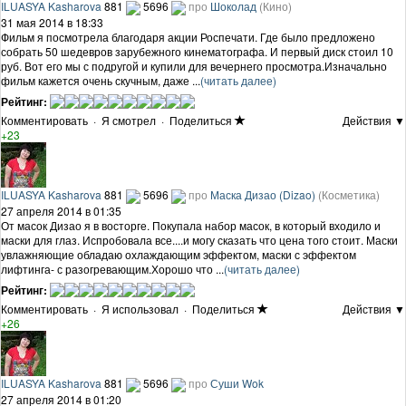
ILUASYA Kasharova
881
5696
про
Шоколад
(Кино)
31 мая 2014 в 18:33
Фильм я посмотрела благодаря акции Роспечати. Где было предложено
собрать 50 шедевров зарубежного кинематографа. И первый диск стоил 10
руб. Вот его мы с подругой и купили для вечернего просмотра.Изначально
фильм кажется очень скучным, даже ...
(читать далее)
Рейтинг:
Комментировать
·
Я смотрел
·
Поделиться
Действия ▼
+23
ILUASYA Kasharova
881
5696
про
Маска Дизао (Dizao)
(Косметика)
27 апреля 2014 в 01:35
От масок Дизао я в восторге. Покупала набор масок, в который входило и
маски для глаз. Испробовала все....и могу сказать что цена того стоит. Маски
увлажняющие обладаю охлаждающим эффектом, маски с эффектом
лифтинга- с разогревающим.Хорошо что ...
(читать далее)
Рейтинг:
Комментировать
·
Я использовал
·
Поделиться
Действия ▼
+26
ILUASYA Kasharova
881
5696
про
Суши Wok
27 апреля 2014 в 01:20