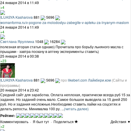
24 января 2014 в 11:49
+4
ILUASYA Kasharova
881
5696
womanforma.ru/v-pogone-za-molodostyu-zabegite-v-apteku-za-lnyanym-maslom
24 января 2014 в 11:49
+4
Светлана Яруллина
1048
16284
полезная вторая статья однако) Прочитала про борьбу льняного масла с
прыщами - завтра поскачу в аптеку эксперименты ставить)
25 января 2014 в 00:38
+23
ILUASYA Kasharova
881
5696
про
likeberi.com Лайкбери.ком
(Сайты и
программы)
20 января 2014 в 23:42
Средний сайт для заработка. Оплата неплохая, практически всегда руб 15 за
задание. Но заданий очень мало. Самое большое выводила за 15 дней 250
руб. Но и задания несложные.Необходимо ставить лайки на соцсетях и
делать репосты. Минималка 100 ру. ...
(читать далее)
Рейтинг:
Комментировать
·
Я был тут
·
Поделиться
Действия ▼
+2