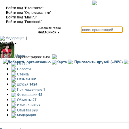
Войти под "ВКонтакте"
Войти под "Одноклассники"
Войти под "Mail.ru"
Войти под "Facebook"
Выберите город:
Челябинск
▼
Модерация
|
Русский
|
Еще
Меню
|
Войти / Зарегистрироваться
Добавить организацию
Карта
Пригласить друзей (+20%)
Главная
Новости
Стенка
Отзывы
881
Друзья
1424
Приглашенные
1
Фотографии
42
Объекты
27
Изменения
27
Отметки
898
Модерация