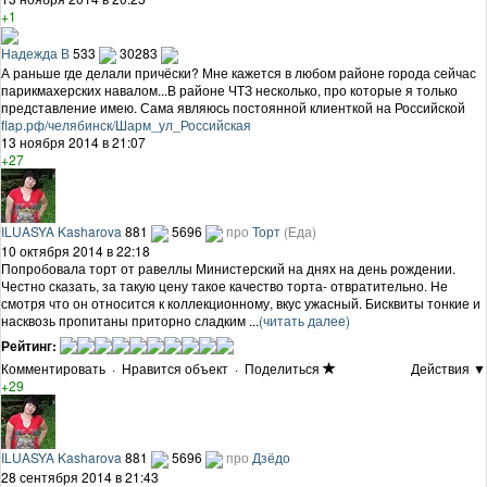
+1
Надежда В
533
30283
А раньше где делали причёски? Мне кажется в любом районе города сейчас
парикмахерских навалом...В районе ЧТЗ несколько, про которые я только
представление имею. Сама являюсь постоянной клиенткой на Российской
flap.рф/челябинск/Шарм_ул_Российская
13 ноября 2014 в 21:07
+27
ILUASYA Kasharova
881
5696
про
Торт
(Еда)
10 октября 2014 в 22:18
Попробовала торт от равеллы Министерский на днях на день рождении.
Честно сказать, за такую цену такое качество торта- отвратительно. Не
смотря что он относится к коллекционному, вкус ужасный. Бисквиты тонкие и
насквозь пропитаны приторно сладким ...
(читать далее)
Рейтинг:
Комментировать
·
Нравится объект
·
Поделиться
Действия ▼
+29
ILUASYA Kasharova
881
5696
про
Дзёдо
28 сентября 2014 в 21:43