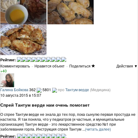
Рейтинг:
Комментировать
·
Нравится объект
·
Поделиться
Действия ▼
+40
Галина Бойкова
362
5801
про
Тантум верде
(Медицина)
10 августа 2015 в 15:07
Спрей Тантум верде нам очень помогает
О спрее Тантум верде не знала до тех пор, пока сынулю первая простуда не
настигла. Я так поняла, что у педиатров (и частные, и муниципальные
организации) Тантун верде - это лекарственное средство №1 при
заболевании горла. Инструкция спрея Тантум ...
(читать далее)
Рейтинг: