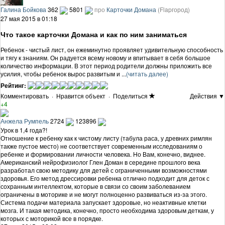
Галина Бойкова
362
5801
про
Карточки Домана
(Flapгород)
27 мая 2015 в 01:18
Что такое карточки Домана и как по ним заниматься
Ребенок - чистый лист, он ежеминутно проявляет удивительную способность
и тягу к знаниям. Он радуется всему новому и впитывает в себя большое
количество информации. В этот период родители должны приложить все
усилия, чтобы ребенок вырос развитым и ...
(читать далее)
Рейтинг:
Комментировать
·
Нравится объект
·
Поделиться
Действия ▼
+4
Анжела Румпель
2724
123896
Урок в 1,4 года?!
Отношение к ребенку как к чистому листу (табула раса, у древних римлян
также пустое место) не соответствует современным исследованиям о
ребенке и формировании личности человека. Но Вам, конечно, виднее.
Американский нейрофизиолог Глен Доман в середине прошлого века
разработал свою методику для детей с ограниченными возможностями
здоровья. Его метод дрессировки ребенка отлично подходит для деток с
сохранным интеллектом, которые в связи со своим заболеванием
ограничены в моторике и не могут полноценно развиваться из-за этого.
Система подачи материала запускает здоровые, но неактивные клетки
мозга. И такая методика, конечно, просто необходима здоровым деткам, у
которых с моторикой все в порядке.