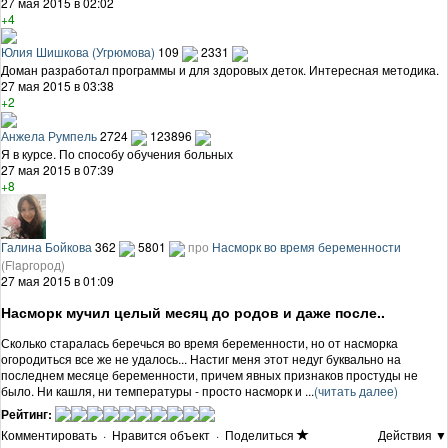
27 мая 2015 в 02:02
+4
Юлия Шишкова (Угрюмова)
109
2331
Доман разработал программы и для здоровых деток. Интересная методика.
27 мая 2015 в 03:38
+2
Анжела Румпель
2724
123896
Я в курсе. По способу обучения больных
27 мая 2015 в 07:39
+8
Галина Бойкова
362
5801
про
Насморк во время беременности
(Flapгород)
27 мая 2015 в 01:09
Насморк мучил целый месяц до родов и даже после..
Сколько старалась беречься во время беременности, но от насморка
огородиться все же не удалось... Настиг меня этот недуг буквально на
последнем месяце беременности, причем явных признаков простуды не
было. Ни кашля, ни температуры - просто насморк и ...
(читать далее)
Рейтинг:
Комментировать
·
Нравится объект
·
Поделиться
Действия ▼