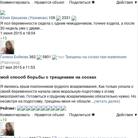
Комментировать
·
Нравится объект
·
Поделиться
Действия ▼
Юлия Шишкова (Угрюмова)
109
2331
Я пол беременности сидела с одним чемоданчиком, точнее ездила, а после
30 недель уже с двумя...
1 июня 2015 в 18:04
+13
Галина Бойкова
362
5801
про
Трещины на сосках при кормлении
(Flapгород)
27 мая 2015 в 11:53
мой способ борьбы с трещинами на сосках
Я являюсь ярым поклонником грудного вскармливания. Как только узнала о
своей беременности начала свою моральную подготовку к этому
мероприятию. Готовиться к грудному вскармливанию обязательно нужно. Но
несмотря на подготовку, трещины меня не обошли ...
(читать далее)
Рейтинг:
Комментировать
·
Нравится объект
·
Поделиться
Действия ▼
+10