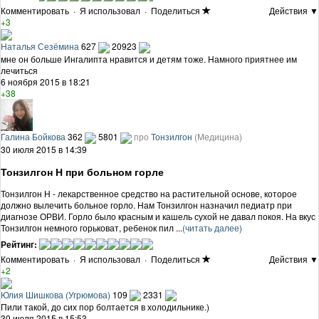
Комментировать
·
Я использовал
·
Поделиться
Действия ▼
+3
Наталья Сезёмина
627
20923
мне он больше Ингалипта нравится и детям тоже. Намного приятнее им
лечиться
6 ноября 2015 в 18:21
+38
Галина Бойкова
362
5801
про
Тонзилгон
(Медицина)
30 июля 2015 в 14:39
Тонзилгон Н при больном горле
Тонзилгон Н - лекарственное средство на растительной основе, которое
должно вылечить больное горло. Нам Тонзилгон назначил педиатр при
диагнозе ОРВИ. Горло было красным и кашель сухой не давал покоя. На вкус
Тонзилгон немного горьковат, ребенок пил ...
(читать далее)
Рейтинг:
Комментировать
·
Я использовал
·
Поделиться
Действия ▼
+2
Юлия Шишкова (Угрюмова)
109
2331
Пили такой, до сих пор болтается в холодильнике.)
30 июля 2015 в 15:53