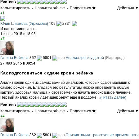
Рейтинг:
Комментировать
·
Нравится объект
·
Поделиться
Действия ▼
+1
Юлия Шишкова (Угрюмова)
109
2331
И нас не миновала...
1 июня 2015 в 18:05
+7
Галина Бойкова
362
5801
про
Анализ крови у детей
(Flapгород)
27 мая 2015 в 09:54
Как подготовиться к сдаче крови ребенка
Анализ крови один из самых важных анализов, который сдают малыши с
самого рождения. Благодаря его результатам можно определить общую
картину здоровья малыша и своевременно начать необходимое лечение.
Первый анализ крови у детишек берут ещё в роддоме,...
(читать далее)
Рейтинг:
Комментировать
·
Нравится объект
·
Поделиться
Действия ▼
+4
Галина Бойкова
362
5801
про
Эпизиотомия - рассечение промежности