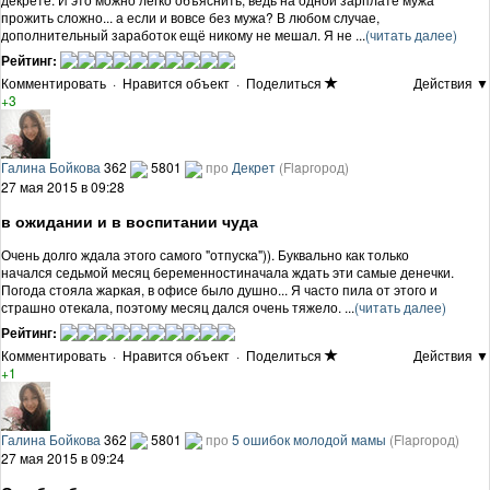
прожить сложно... а если и вовсе без мужа? В любом случае,
дополнительный заработок ещё никому не мешал. Я не ...
(читать далее)
Рейтинг:
Комментировать
·
Нравится объект
·
Поделиться
Действия ▼
+3
Галина Бойкова
362
5801
про
Декрет
(Flapгород)
27 мая 2015 в 09:28
в ожидании и в воспитании чуда
Очень долго ждала этого самого "отпуска")). Буквально как только
начался седьмой месяц беременностиначала ждать эти самые денечки.
Погода стояла жаркая, в офисе было душно... Я часто пила от этого и
страшно отекала, поэтому месяц дался очень тяжело. ...
(читать далее)
Рейтинг:
Комментировать
·
Нравится объект
·
Поделиться
Действия ▼
+1
Галина Бойкова
362
5801
про
5 ошибок молодой мамы
(Flapгород)
27 мая 2015 в 09:24