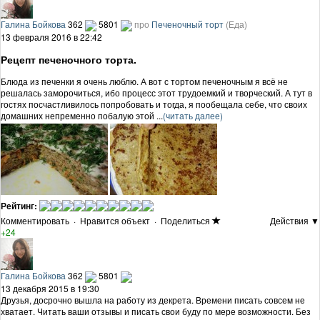
Галина Бойкова
362
5801
про
Печеночный торт
(Еда)
13 февраля 2016 в 22:42
Рецепт печеночного торта.
Блюда из печенки я очень люблю. А вот с тортом печеночным я всё не
решалась заморочиться, ибо процесс этот трудоемкий и творческий. А тут в
гостях посчастливилось попробовать и тогда, я пообещала себе, что своих
домашних непременно побалую этой ...
(читать далее)
Рейтинг:
Комментировать
·
Нравится объект
·
Поделиться
Действия ▼
+24
Галина Бойкова
362
5801
13 декабря 2015 в 19:30
Друзья, досрочно вышла на работу из декрета. Времени писать совсем не
хватает. Читать ваши отзывы и писать свои буду по мере возможности. Без