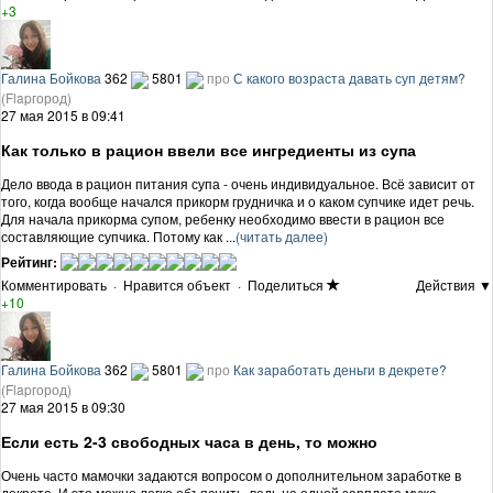
+3
Галина Бойкова
362
5801
про
С какого возраста давать суп детям?
(Flapгород)
27 мая 2015 в 09:41
Как только в рацион ввели все ингредиенты из супа
Дело ввода в рацион питания супа - очень индивидуальное. Всё зависит от
того, когда вообще начался прикорм грудничка и о каком супчике идет речь.
Для начала прикорма супом, ребенку необходимо ввести в рацион все
составляющие супчика. Потому как ...
(читать далее)
Рейтинг:
Комментировать
·
Нравится объект
·
Поделиться
Действия ▼
+10
Галина Бойкова
362
5801
про
Как заработать деньги в декрете?
(Flapгород)
27 мая 2015 в 09:30
Если есть 2-3 свободных часа в день, то можно
Очень часто мамочки задаются вопросом о дополнительном заработке в
декрете. И это можно легко объяснить, ведь на одной зарплате мужа