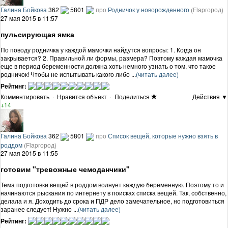
Галина Бойкова
362
5801
про
Родничок у новорожденного
(Flapгород)
27 мая 2015 в 11:57
пульсирующая ямка
По поводу родничка у каждой мамочки найдутся вопросы: 1. Когда он
закрывается? 2. Правильной ли формы, размера? Поэтому каждая мамочка
еще в период беременности должна хоть немного узнать о том, что такое
родничок! Чтобы не испытывать какого либо ...
(читать далее)
Рейтинг:
Комментировать
·
Нравится объект
·
Поделиться
Действия ▼
+14
Галина Бойкова
362
5801
про
Список вещей, которые нужно взять в
роддом
(Flapгород)
27 мая 2015 в 11:55
готовим "тревожные чемоданчики"
Тема подготовки вещей в роддом волнует каждую беременную. Поэтому то и
начинаются рыскания по интернету в поисках списка вещей. Так, собственно,
делала и я. Доходить до срока и ПДР дело замечательное, но подготовиться
заранее следует! Нужно ...
(читать далее)
Рейтинг: