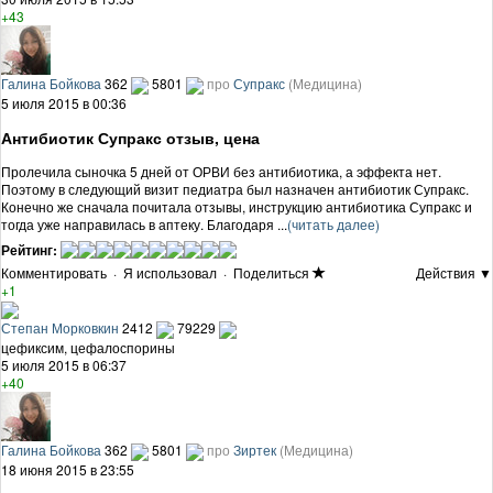
+43
Галина Бойкова
362
5801
про
Супракс
(Медицина)
5 июля 2015 в 00:36
Антибиотик Супракс отзыв, цена
Пролечила сыночка 5 дней от ОРВИ без антибиотика, а эффекта нет.
Поэтому в следующий визит педиатра был назначен антибиотик Супракс.
Конечно же сначала почитала отзывы, инструкцию антибиотика Супракс и
тогда уже направилась в аптеку. Благодаря ...
(читать далее)
Рейтинг:
Комментировать
·
Я использовал
·
Поделиться
Действия ▼
+1
Степан Морковкин
2412
79229
цефиксим, цефалоспорины
5 июля 2015 в 06:37
+40
Галина Бойкова
362
5801
про
Зиртек
(Медицина)
18 июня 2015 в 23:55