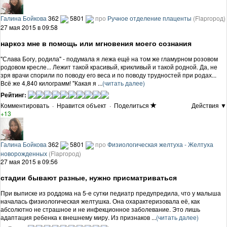
Галина Бойкова
362
5801
про
Ручное отделение плаценты
(Flapгород)
27 мая 2015 в 09:58
наркоз мне в помощь или мгновения моего сознания
"Слава Богу, родила" - подумала я лежа ещё на том же гламурном розовом
родовом кресле... Лежит такой красивый, крикливый и такой родной. Да, не
зря врачи спорили по поводу его веса и по поводу трудностей при родах...
Всё же 4,840 килограмм! "Какая я ...
(читать далее)
Рейтинг:
Комментировать
·
Нравится объект
·
Поделиться
Действия ▼
+13
Галина Бойкова
362
5801
про
Физиологическая желтуха - Желтуха
новорожденных
(Flapгород)
27 мая 2015 в 09:56
стадии бывают разные, нужно присматриваться
При выписке из роддома на 5-е сутки педиатр предупредила, что у малыша
началась физиологическая желтушка. Она охарактеризовала её, как
абсолютно не страшное и не инфекционное заболевание. Это лишь
адаптация ребенка к внешнему миру. Из признаков ...
(читать далее)