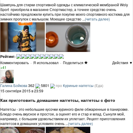
Шампунь для стирки спортивной одежды с климатической мембраной Woly
Sport приобрела в магазине Спортмастер, а точнее средство очень
настойчиво предложили купить при покупке моего спортивного костюма для
зимних прогулок с малышом. Моющее средство ...
(читать далее)
Рейтинг:
Комментировать
·
Я использовал
·
Поделиться
Действия ▼
+41
Галина Бойкова
362
5801
про
Куриные наггетсы
(Еда)
15 сентября 2015 в 23:59
Как приготовить домашние наггетсы, наггетсы с фото
Наггетсы - это небольшие кусочки куриного филе обжаренные в панировке.
Блюдо очень вкусное и простое, а оценят его и стар и млад. Сынуля мой,
например, с большим удовольствием их уплетает. Рецепт приготовления
наггетсов в домашних условиях очень ...
(читать далее)