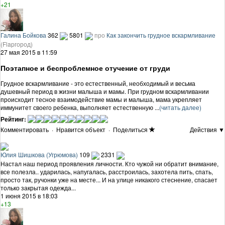
+21
Галина Бойкова
362
5801
про
Как закончить грудное вскармливание
(Flapгород)
27 мая 2015 в 11:59
Поэтапное и беспроблемное отучение от груди
Грудное вскармливание - это естественный, необходимый и весьма
душевный период в жизни малыша и мамы. При грудном вскармливании
происходит тесное взаимодействие мамы и малыша, мама укрепляет
иммунитет своего ребенка, выполняет естественную ...
(читать далее)
Рейтинг:
Комментировать
·
Нравится объект
·
Поделиться
Действия ▼
Юлия Шишкова (Угрюмова)
109
2331
Настал наш период проявления личности. Кто чужой ни обратит внимание,
все полезла.. ударилась, напугалась, расстроилась, захотела пить, спать,
просто так, ручонки уже на месте... И на улице никакого стеснение, спасает
только закрытая одежда...
1 июня 2015 в 18:03
+13