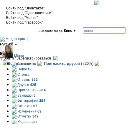
Войти под "ВКонтакте"
Войти под "Одноклассники"
Войти под "Mail.ru"
Войти под "Facebook"
Кино
▼
Выберите город:
Модерация
|
Русский
|
Еще
Меню
|
Войти / Зарегистрироваться
Добавить кино
Пригласить друзей (+20%)
Главная
Новости
Стенка
Отзывы
362
Друзья
425
Приглашенные
6
Закладки
3
Фотографии
394
Объекты
67
Изменения
69
Отметки
347
Модерация