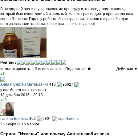
В очередной раз сынуля подхватил простуду и, как следствие, кашель,
который был очень частый и сильный. На этот раз педиатр прописала нам
сироп Эреспал. Горло у ребенка было красным, а сироп как раз обладает
противовоспалительным эффектом. ...
(читать далее)
Рейтинг:
Комментировать
·
Я использовал
·
Поделиться
Действия ▼
+1
Анна и Сергей Математика
413
26627
у нас болел живот от него
13 декабря 2015 в 20:13
+40
Галина Бойкова
362
5801
про
Измены
7 ноября 2015 в 16:24
Сериал "Измены" или почему Ася так любит секс