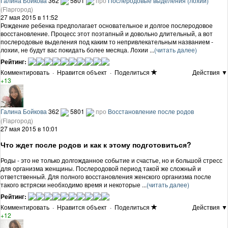
Галина Бойкова
362
5801
про
Послеродовые выделения (лохии)
(Flapгород)
27 мая 2015 в 11:52
Рождение ребенка предполагает основательное и долгое послеродовое
восстановление. Процесс этот поэтапный и довольно длительный, а вот
послеродовые выделения под каким то непривлекательным названием -
лохии, не будут вас покидать более месяца. Лохии ...
(читать далее)
Рейтинг:
Комментировать
·
Нравится объект
·
Поделиться
Действия ▼
+13
Галина Бойкова
362
5801
про
Восстановление после родов
(Flapгород)
27 мая 2015 в 10:01
Что ждет после родов и как к этому подготовиться?
Роды - это не только долгожданное событие и счастье, но и большой стресс
для организма женщины. Послеродовой период такой же сложный и
ответственный. Для полного восстановления женского организма после
такого встряски необходимо время и некоторые ...
(читать далее)
Рейтинг:
Комментировать
·
Нравится объект
·
Поделиться
Действия ▼
+12