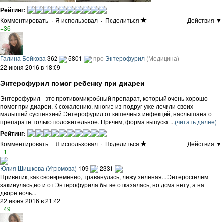
Рейтинг:
Комментировать
·
Я использовал
·
Поделиться
Действия ▼
+36
Галина Бойкова
362
5801
про
Энтерофурил
(Медицина)
22 июня 2016 в 18:09
Энтерофурил помог ребенку при диареи
Энтерофурил - это противомикробный препарат, который очень хорошо
помог при диареи. К сожалению, многие из подруг уже лечили своих
малышей суспензией Энтерофурил от кишечных инфекций, наслышана о
препарате только положительное. Причем, форма выпуска ...
(читать далее)
Рейтинг:
Комментировать
·
Я использовал
·
Поделиться
Действия ▼
+1
Юлия Шишкова (Угрюмова)
109
2331
Приветик, как своевременно, траванулась, лежу зеленая... Энтеросгелем
закинулась,но и от Энтерофурила бы не отказалась, но дома нету, а на
дворе ночь...
22 июня 2016 в 21:42
+49