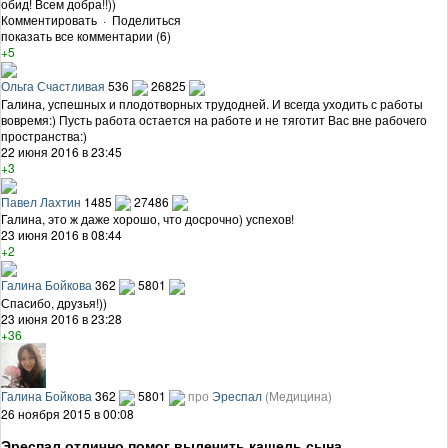
обид! Всем добра!!))
Комментировать
·
Поделиться
показать все комментарии (6)
+5
Ольга Счастливая
536
26825
Галина, успешных и плодотворных трудодней. И всегда уходить с работы
вовремя:) Пусть работа остается на работе и не тяготит Вас вне рабочего
пространства:)
22 июня 2016 в 23:45
+3
Павел Лахтин
1485
27486
Галина, это ж даже хорошо, что досрочно) успехов!
23 июня 2016 в 08:44
+2
Галина Бойкова
362
5801
Спасибо, друзья!))
23 июня 2016 в 23:28
+36
Галина Бойкова
362
5801
про
Эреспал
(Медицина)
26 ноября 2015 в 00:08
Эреспал отлично помог вылечить кашель сына