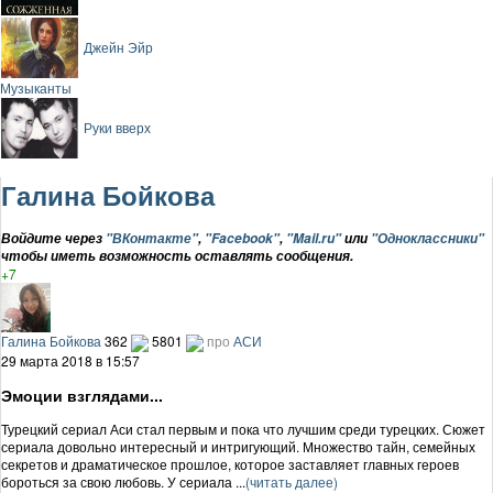
Джейн Эйр
Музыканты
Руки вверх
Галина Бойкова
Войдите через
"ВКонтакте"
,
"Facebook"
,
"Mail.ru"
или
"Одноклассники"
чтобы иметь возможность оставлять сообщения.
+7
Галина Бойкова
362
5801
про
АСИ
29 марта 2018 в 15:57
Эмоции взглядами...
Турецкий сериал Аси стал первым и пока что лучшим среди турецких. Сюжет
сериала довольно интересный и интригующий. Множество тайн, семейных
секретов и драматическое прошлое, которое заставляет главных героев
бороться за свою любовь. У сериала ...
(читать далее)