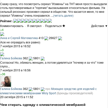
Скажу сразу, что посмотреть сериал "Измены" на ТНТ меня просто вынудили
столь противоречивые и "горячие" высказывания относительно фильма. Уж
сильный резонанс произвел сериал в обществе. Что касается меня, то мне
сериал "Измены" очень понравился. ...
(читать далее)
Рейтинг:
Комментировать
·
Я смотрел
·
Поделиться
Действия ▼
+4
Анна и Сергей Математика
413
26627
Асю не оправдать все равно)
7 ноября 2015 в 16:52
+3
Галина Бойкова
362
5801
Согласна! Но, обижать женщин, а потом удивляться "почему и за что" тоже
глупо...
7 ноября 2015 в 16:56
+36
Галина Бойкова
362
5801
про
Моющее средство для изделий с
климатическими мембранами Woly Sport
(Бренды производителей)
20 октября 2015 в 11:52
Чем стирать одежду с климатической мембраной