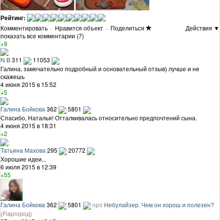
Рейтинг:
Комментировать
·
Нравится объект
·
Поделиться
Действия ▼
показать все комментарии (7)
+9
N B
311
11053
Галина, замечательно подробный и основательный отзыв) лучше и не
скажешь
4 июня 2015 в 15:52
+5
Галина Бойкова
362
5801
Спасибо, Наталья! Отталкивалась относительно предпочтений сына.
4 июня 2015 в 18:31
+2
Татьяна Махова
295
20772
Хорошие идеи...
6 июля 2015 в 12:39
+55
Галина Бойкова
362
5801
про
Небулайзер. Чем он хорош и полезен?
(Flapгород)