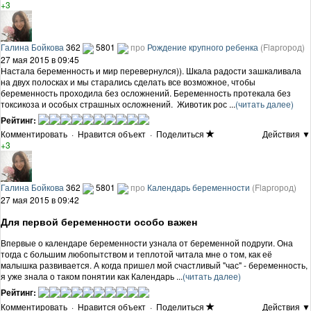
+3
Галина Бойкова
362
5801
про
Рождение крупного ребенка
(Flapгород)
27 мая 2015 в 09:45
Настала беременность и мир перевернулся)). Шкала радости зашкаливала
на двух полосках и мы старались сделать все возможное, чтобы
беременность проходила без осложнений. Беременность протекала без
токсикоза и особых страшных осложнений. Животик рос ...
(читать далее)
Рейтинг:
Комментировать
·
Нравится объект
·
Поделиться
Действия ▼
+3
Галина Бойкова
362
5801
про
Календарь беременности
(Flapгород)
27 мая 2015 в 09:42
Для первой беременности особо важен
Впервые о календаре беременности узнала от беременной подруги. Она
тогда с большим любопытством и теплотой читала мне о том, как её
малышка развивается. А когда пришел мой счастливый "час" - беременность,
я уже знала о таком понятии как Календарь ...
(читать далее)
Рейтинг:
Комментировать
·
Нравится объект
·
Поделиться
Действия ▼