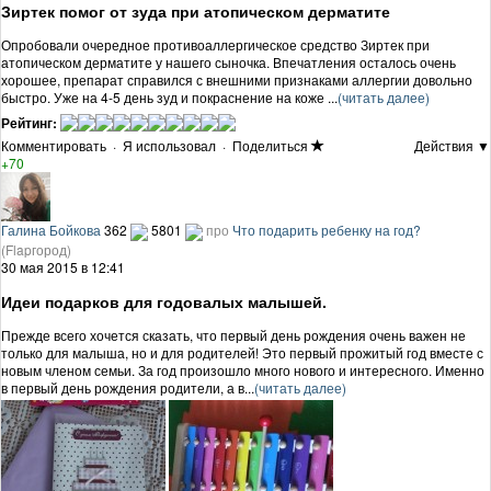
Зиртек помог от зуда при атопическом дерматите
Опробовали очередное противоаллергическое средство Зиртек при
атопическом дерматите у нашего сыночка. Впечатления осталось очень
хорошее, препарат справился с внешними признаками аллергии довольно
быстро. Уже на 4-5 день зуд и покраснение на коже ...
(читать далее)
Рейтинг:
Комментировать
·
Я использовал
·
Поделиться
Действия ▼
+70
Галина Бойкова
362
5801
про
Что подарить ребенку на год?
(Flapгород)
30 мая 2015 в 12:41
Идеи подарков для годовалых малышей.
Прежде всего хочется сказать, что первый день рождения очень важен не
только для малыша, но и для родителей! Это первый прожитый год вместе с
новым членом семьи. За год произошло много нового и интересного. Именно
в первый день рождения родители, а в...
(читать далее)