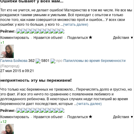
Ошибки бывают у всех мам...
Тот кто не учится, не делает ошибок! Материнство в том же числе. Не все мы
рождаемся такими умными и умелыми. Всё приходит с опытом и только
после того, как нами совершится множество проб и ошибок... У всех свои
ошибки: у кого то больше, у кого то ...
(читать далее)
Рейтинг:
Комментировать
·
Нравится объект
·
Поделиться
Действия ▼
+1
Галина Бойкова
362
5801
про
Папилломы во время беременности
(Flapгород)
27 мая 2015 в 09:21
неприятность эту мы переживем!
Что только нас беременных не тревожило... Перечислять долго и грустно, но
это факт. И все это ничто по сравнению с появлением любимого и
долгожданного ребеночка. В некоторых случаях недуг постигший во время
беременности дает последствия, которые ...
(читать далее)
Рейтинг:
Комментировать
·
Нравится объект
·
Поделиться
Действия ▼
+12