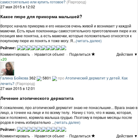
самостоятельно или купить готовое?
(Flapгород)
27 мая 2015 в 12:02
Какое пюре для прикорма малышей?
Вопрос начала прикорма и его нюансов очень живой и возникает у каждой
мамочки. Есть ярые поклонницы самостоятельного приготовления пюре и их
позиция мне понятна, а есть мамочки, которые положительно относятся к
покупному пюре их понять я тоже могу. Я...
(читать далее)
Рейтинг:
Комментировать
·
Нравится объект
·
Поделиться
Действия ▼
+20
Галина Бойкова
362
5801
про
Атопический дерматит у детей. Как
лечить?
(Flapгород)
27 мая 2015 в 12:01
Лечение атопического дерматита
К сожалению, про атопический дерматит знаю не понаслышке... Врага знаю в
лицо, а точнее на лице и по всему телу. Начну с того, что я мама, которая,
как и положено, кормила малыша грудью. Поэтому в первые месяцы после
родов я очень избирательно ...
(читать далее)
Рейтинг:
Комментировать
·
Нравится объект
·
Поделиться
Действия ▼