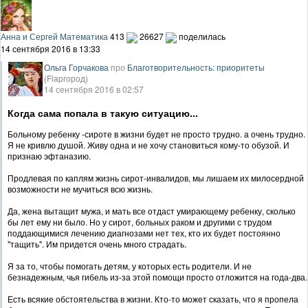
Анна и Сергей Математика
413
26627
поделилась
14 сентября 2016 в 13:33
Ольга Горчакова
про
Благотворительность: приоритеты
(Flapгород)
14 сентября 2016 в 02:57
Когда сама попала в такую ситуацию...
Больному ребенку -сироте в жизни будет не просто трудно. а очень трудно.
Я не кривлю душой. Живу одна и не хочу становиться кому-то обузой. И
признаю эфтаназию.
Продлевая по каплям жизнь сирот-инвалидов, мы лишаем их милосердной
возможности не мучиться всю жизнь.
Да, жена вытащит мужа, и мать все отдаст умирающему ребенку, сколько
бы лет ему ни было. Но у сирот, больных раком и другими с трудом
поддающимися лечению диагнозами нет тех, кто их будет постоянно
"тащить". Им придется очень много страдать.
Я за то, чтобы помогать детям, у которых есть родители. И не
безнадежным, чья гибель из-за этой помощи просто отложится на года-два.
Есть всякие обстоятельства в жизни. Кто-то может сказать, что я пропела