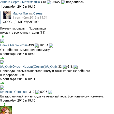
Анна и Сергей Математика
413
26627
поделилась
1 сентября 2016 в 19:19
Мария Пак
на
Стене
1 сентября 2016 в 14:31
СООБЩЕНИЕ УДАЛЕНО
Комментировать
·
Поделиться
показать все комментарии (11)
+6
Елена Мельникова
493
16134
Скорейшего выздоровления мужу!
5 сентября 2016 в 18:48
+6
இღ✿ღஇОлеся Немеш(Сотник)இღ✿ღஇ
33
618
Присоединяюсь к вышесказанному и тоже желаю скорейшего
выздоровления!
5 сентября 2016 в 18:51
+6
Куликова Светлана
310
6296
Выздоравливайте и никогда не отчаивайтесь. Все понемногу поможем.
5 сентября 2016 в 19:16
+13