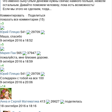
что именно сыну Ольги денежки нужны сейчас намного больше, нежели
остальным. Давайте поможем человеку, пока есть возможность!
Если мы этого не сделаем, тогда...
Комментировать
·
Поделиться
показать все комментарии (15)
+3
Юрий Пляцко
541
29709
Маша, спасибо
9 октября 2016 в 18:52
+5
Мария Пак
565
37947
пожалуйста, мне близкие дороже.
9 октября 2016 в 18:59
+4
Юрий Пляцко
541
29709
Солидарен с тобой на все 100
9 октября 2016 в 20:06
+14
Анна и Сергей Математика
413
26627
поделилась
18 сентября 2016 в 18:16