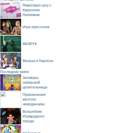
Ревизорро-шоу с
Кириллом
Нагиевым
Игра престолов
ФИЗРУК
Малыш и Карлсон
Последние книги
Заговоры
сибирской
целительницы
Приключения
жёлтого
чемоданчика
Волшебник
Изумрудного
города
Мойдодыр