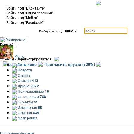
Войти под "ВКонтакте"
Войти под "Одноклассники"
Войти под "Mail.ru"
Войти под "Facebook"
Кино
▼
Выберите город:
Модерация
|
Русский
|
Еще
Меню
|
Войти / Зарегистрироваться
Добавить кино
Пригласить друзей (+20%)
Главная
Новости
Стенка
Отзывы
413
Друзья
2372
Приглашенные
10
Фотографии
748
Объекты
41
Изменения
60
Отметки
439
Модерация
Последние фильмы