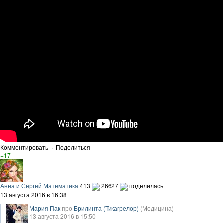
Комментировать
·
Поделиться
+17
Анна и Сергей Математика
413
26627
поделилась
13 августа 2016 в 16:38
Мария Пак
про
Брилинта (Тикагрелор)
(Медицина)
13 августа 2016 в 15:50