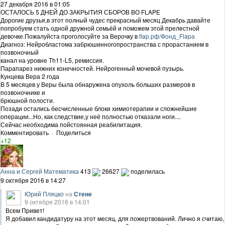
27 декабря 2016 в 01:05
ОСТАЛОСЬ 5 ДНЕЙ ДО ЗАКРЫТИЯ СБОРОВ ВО FLAPЕ
Дорогие друзья,в этот полный чудес прекрасный месяц Декабрь давайте
попробуем стать одной дружной семьёй и поможем этой прелестной
девочке.Пожалуйста проголосуйте за Верочку в
flap.рф/Фонд_Flapа
Диагноз: Нейробластома забрюшинногопространства с прорастанием в
позвоночный
канал на уровне Th11-L5, ремиссия.
Парапарез нижних конечностей. Нейрогенный мочевой пузырь.
Кунцева Вера 2 года
В 5 месяцев у Веры была обнаружена опухоль больших размеров в
позвоночнике и
брюшной полости.
Позади остались бесчисленные блоки химиотерапии и сложнейшие
операции...Но, как следствие,у неё полностью отказали ноги....
Сейчас необходима пойстоянная реабилитация.
Комментировать
·
Поделиться
+12
Анна и Сергей Математика
413
26627
поделилась
9 октября 2016 в 14:27
Юрий Пляцко
на
Стене
9 октября 2016 в 14:01
Всем Привет!
Я добавил кандидатуру на этот месяц, для пожертвований. Лично я считаю,