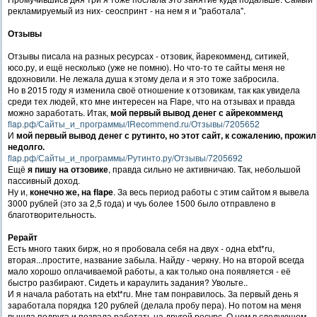
рекламируемый из них- сеоспринт - на нем я и "работала".
Отзывы
Отзывы писала на разных ресурсах - отзовик, йарекомменд, ситикей,
юсо.ру, и ещё несколько (уже не помню). Но что-то те сайты меня не
вдохновили. Не лежала душа к этому дела и я это тоже забросила.
Но в 2015 году я изменила своё отношение к отзовикам, так как увидела
среди тех людей, кто мне интересен на Flapе, что на отзывах и правда
можно заработать. Итак,
мой первый вывод денег с айрекомменд
flap.рф/Сайты_и_программы/IRecommend.ru/Отзывы/7205652
И
мой первый вывод денег с рутинто, но этот сайт, к сожалению, прожил
недолго.
flap.рф/Сайты_и_программы/Рутинто.ру/Отзывы/7205692
Ещё
я пишу на отзовике
, правда сильно не активничаю. Так, небольшой
пассивный доход.
Ну и,
конечно же, на flapе
. За весь период работы с этим сайтом я вывела
3000 рублей (это за 2,5 года) и чуь более 1500 было отправлено в
благотворительность.
Рерайт
Есть много таких бирж, но я пробовала себя на двух - одна etxt*ru,
вторая...простите, название забыла. Найду - черкну. Но на второй всегда
мало хорошо оплачиваемой работы, а как только она появляется - её
быстро разбирают. Сидеть и караулить задания? Увольте..
И я начала работать на etxt*ru. Мне там понравилось. За первый день я
заработала порядка 120 рублей (делала пробу пера). Но потом на меня
вышла подруга и позвала работать на другой ресурс. О нем в следующем