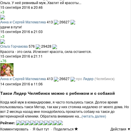
Ольга. У неё ревнивый муж..Хватит ей красоты...
15 сентября 2016 в 20:46
+3
Анна и Сергей Математика
413
26627
удачи в пути!
15 сентября 2016 в 21:03
+3
Ольга Горчакова
576
29428
Красота - это сила. Исчезнет красота, сила останется.
15 сентября 2016 в 21:11
+76
Анна и Сергей Математика
413
26627
про
Лидер
(Челябинск)
14 сентября 2016 в 11:06
Такси Лидер Челябинск можно с ребенком и с собакой
Когда мой муж в командировке, я часто пользуюсь такси. Долгое время
пользовалась такси Метар, так как у них стоянка недалеко от моего дома. Но
вот 2 месяца назад мне понадобилось прокатить собаку на такси до
ветеринарной клиники. Обратила внимание на...
(читать далее)
Рейтинг:
Комментировать
·
Я был тут
·
Поделиться
Действия ▼