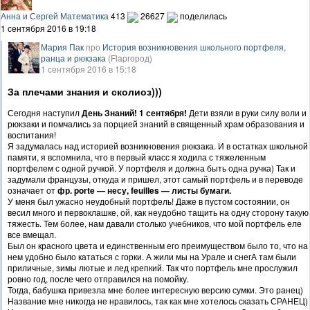
Анна и Сергей Математика
413
26627
поделилась
1 сентября 2016 в 19:18
Мария Пак
про
История возникновения школьного портфеля,
ранца и рюкзака
(Flapгород)
1 сентября 2016 в 15:18
За плечами знания и сколиоз)))
Сегодня наступил
День Знаний! 1 сентября!
Дети взяли в руки силу воли и
рюкзаки и помчались за порцией знаний в священный храм образования и
воспитания!
Я задумалась над историей возникновения рюкзака. И в остатках школьной
памяти, я вспомнила, что в первый класс я ходила с тяжеленным
портфелем с одной ручкой. У портфеля и должна быть одна ручка) Так и
задумали французы, откуда и пришел, этот самый портфель и в переводе
означает от
фр. porte — несу, feuilles — листы бумаги.
У меня был ужасно неудобный портфель! Даже в пустом состоянии, он
весил много и первоклашке, ой, как неудобно тащить на одну сторону такую
тяжесть. Тем более, нам давали столько учебников, что мой портфель еле
все вмещал.
Был он красного цвета и единственным его преимуществом было то, что на
нем удобно было кататься с горки. А жили мы на Урале и снегА там были
приличные, зимы лютые и лед крепкий. Так что портфель мне прослужил
ровно год, после чего отправился на помойку.
Тогда, бабушка привезла мне более интересную версию сумки. Это ранец)
Название мне никогда не нравилось, так как мне хотелось сказать СРАНЕЦ)