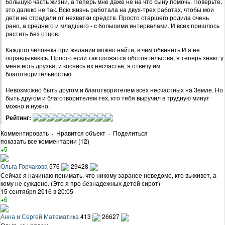
большую часть жизни, а теперь мне даже не на что сыну помочь. Поверьте,
это далеко не так. Всю жизнь работала на двух-трех работах, чтобы мои
дети не страдали от нехватки средств. Просто старшего родила очень
рано, а среднего и младшего - с большими интервалами. И всех пришлось
растить без отцов.
Каждого человека при желании можно найти, в чем обвинить.И я не
оправдываюсь. Просто если так сложатся обстоятельства, я теперь знаю: у
меня есть друзья, и коснись их несчастье, я отвечу им
благотворительностью.
Невозможно быть другом и благотворителем всех несчастных на Земле. Но
быть другом и благотворителем тех, кто тебя выручил в трудную минут
можно и нужно.
Рейтинг:
Комментировать
·
Нравится объект
·
Поделиться
показать все комментарии (12)
+5
Ольга Горчакова
576
29428
Сейчас я начинаю понимать, что никому заранее неведомо, кто выживет, а
кому не суждено. (Это я про безнадежных детей сирот)
15 сентября 2016 в 20:05
+6
Анна и Сергей Математика
413
26627