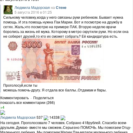
Людмила Мадорская
на
Стене
5 августа 2016 в 01:25
Сильному человеку,когда у него связаны руки ребенком. Бывает нужна
помощь. И эта помощь нужна Пак Марии. Вот и посмотрю на дружбу в
сетях. Жаль,что посмотрю на примере ПАК. Вторую неделю врачи
боролись за жизнь её мужа. Которому в метро скрутили руки. Но если она
не соберет друзей,то кто их сможет собрать? Её кандидатура есть.
Проголосуй,если ты
можешь помочь-другу. Я отдала все баллы..Отдамам и flapы.
Комментировать
·
Поделиться
показать все комментарии (266)
+4
Людмила Мадорская
537
14338
На сегодня. Проголосовало 7 человек. Собрано 418рублей. Спасибо всем-
друзьям..Думаю- вместе мы сможем..Серьезно ПОМОЧЬ. Мы помогаем Отцу-
Маленького ребенка. Мы помогаем Марии Пак-матери маленького ребенка.