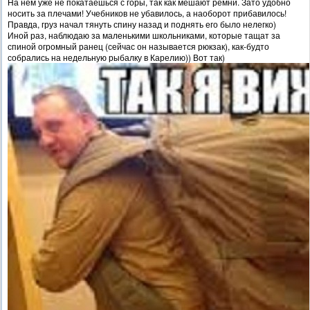
На нем уже не покатаешься с горы, так как мешают ремни. Зато удобно
носить за плечами! Учебников не убавилось, а наоборот прибавилось!
Правда, груз начал тянуть спину назад и поднять его было нелегко)
Иной раз, наблюдаю за маленькими школьниками, которые тащат за
спиной огромный ранец (сейчас он называется рюкзак), как-будто
собрались на недельную рыбалку в Карелию)) Вот так)