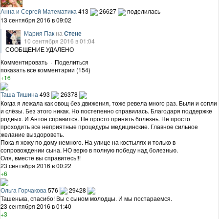
Анна и Сергей Математика
413
26627
поделилась
13 сентября 2016 в 09:02
Мария Пак
на
Стене
10 сентября 2016 в 01:04
СООБЩЕНИЕ УДАЛЕНО
Комментировать
·
Поделиться
показать все комментарии (154)
+16
Таша Тишина
493
26378
Когда я лежала как овощ без движения, тоже ревела много раз. Были и сопли
и слёзы. Без этого никак. Но постепенно справилась. Благодаря поддержке
родных. И Антон справится. Не просто принять болезнь. Не просто
проходить все неприятные процедуры медицинские. Главное сильное
желание выздороветь.
Пока я хожу по дому немного. На улице на костылях и только в
сопровождении сына. НО верю в полную победу над болезнью.
Оля, вместе вы справитесь!!!
23 сентября 2016 в 00:22
+6
Ольга Горчакова
576
29428
Ташенька, спасибо! Вы с сыном молодцы. И мы постараемся.
23 сентября 2016 в 01:40
+3