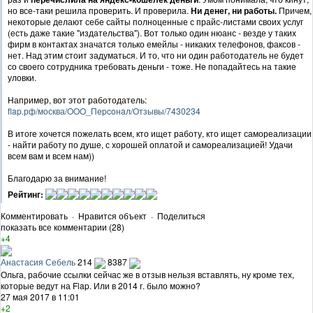
но все-таки решила проверить. И проверила.
Ни денег, ни работы.
Причем,
некоторые делают себе сайты полноценные с прайс-листами своих услуг
(есть даже такие "издательства"). Вот только один нюанс - везде у таких
фирм в контактах значатся только емейлы - никаких телефонов, факсов -
нет. Над этим стоит задуматься. И то, что ни один работодатель не будет
со своего сотрудника требовать деньги - тоже. Не попадайтесь на такие
уловки.
Например, вот этот работодатель:
flap.рф/москва/OOO_Пepcoнaл/Отзывы/7430234
В итоге хочется пожелать всем, кто ищет работу, кто ищет самореализации
- найти работу по душе, с хорошей оплатой и самореализацией! Удачи
всем вам и всем нам))
Благодарю за внимание!
Рейтинг:
Комментировать
·
Нравится объект
·
Поделиться
показать все комментарии (28)
+4
Анастасия Себель
214
8387
Ольга, рабочие ссылки сейчас же в отзыв нельзя вставлять, ну кроме тех,
которые ведут на Flap. Или в 2014 г. было можно?
27 мая 2017 в 11:01
+2