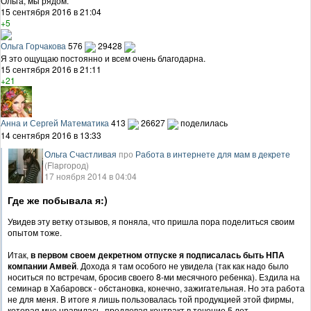
Ольга, мы рядом.
15 сентября 2016 в 21:04
+5
Ольга Горчакова
576
29428
Я это ощущаю постоянно и всем очень благодарна.
15 сентября 2016 в 21:11
+21
Анна и Сергей Математика
413
26627
поделилась
14 сентября 2016 в 13:33
Ольга Счастливая
про
Работа в интернете для мам в декрете
(Flapгород)
17 ноября 2014 в 04:04
Где же побывала я:)
Увидев эту ветку отзывов, я поняла, что пришла пора поделиться своим
опытом тоже.
Итак,
в первом своем декретном отпуске я подписалась быть НПА
компании Амвей
. Дохода я там особого не увидела (так как надо было
носиться по встречам, бросив своего 8-ми месячного ребенка). Ездила на
семинар в Хабаровск - обстановка, конечно, зажигательная. Но эта работа
не для меня. В итоге я лишь пользовалась той продукцией этой фирмы,
которая мне нравилась, продлевая контракт в течение 5 лет.