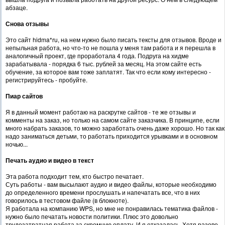
абзаце.
Снова отзывы
Это сайт hidma*ru, на нем нужно было писать тексты для отзывов. Вроде и
непыльная работа, но что-то не пошла у меня там работа и я перешла в
аналогичный проект, где проработала 4 года. Подруга на хидме
зарабатывала - порядка 6 тыс. рублей за месяц. На этом сайте есть
обучение, за которое вам тоже заплатят. Так что если кому интересно -
регистрируйтесь - пробуйте.
Пиар сайтов
Я в данный момент работаю на раскрутке сайтов - те же отзывы и
комменты на заказ, но только на самом сайте заказчика. В принципе, если
много набрать заказов, то можно заработать очень даже хорошо. Но так как
надо заниматься детьми, то работать приходится урывками и в основном
ночью...
Печать аудио и видео в текст
Эта работа подходит тем, кто быстро печатает.
Суть работы - вам высылают аудио и видео файлы, которые необходимо
до определенного времени прослушать и напечатать все, что в них
говорилось в тестовом файле (в блокноте).
Я работала на компанию WPS, но мне не понравилась тематика файлов -
нужно было печатать новости политики. Плюс это довольно
трудозатратная работа за скромную оплату. И я отказалась. Хотя разово