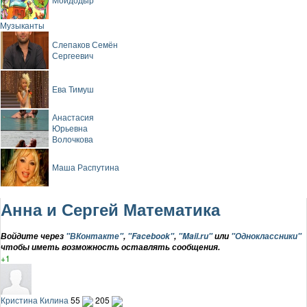
Музыканты
Слепаков Семён
Сергеевич
Ева Тимуш
Анастасия
Юрьевна
Волочкова
Маша Распутина
Анна и Сергей Математика
Войдите через
"ВКонтакте"
,
"Facebook"
,
"Mail.ru"
или
"Одноклассники"
чтобы иметь возможность оставлять сообщения.
+1
Кристина Килина
55
205