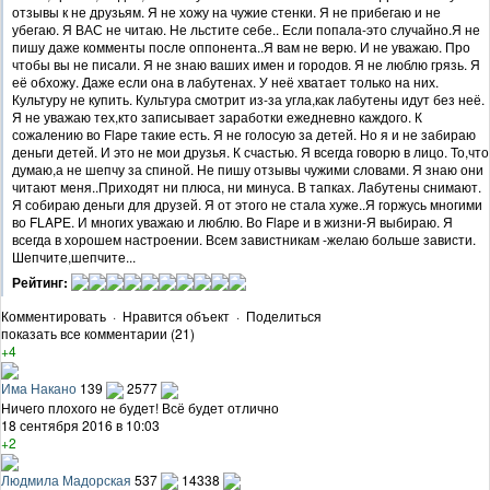
отзывы к не друзьям. Я не хожу на чужие стенки. Я не прибегаю и не
убегаю. Я ВАС не читаю. Не льстите себе.. Если попала-это случайно.Я не
пишу даже комменты после оппонента..Я вам не верю. И не уважаю. Про
чтобы вы не писали. Я не знаю ваших имен и городов. Я не люблю грязь. Я
её обхожу. Даже если она в лабутенах. У неё хватает только на них.
Культуру не купить. Культура смотрит из-за угла,как лабутены идут без неё.
Я не уважаю тех,кто записывает заработки ежедневно каждого. К
сожалению во Flapе такие есть. Я не голосую за детей. Но я и не забираю
деньги детей. И это не мои друзья. К счастью. Я всегда говорю в лицо. То,что
думаю,а не шепчу за спиной. Не пишу отзывы чужими словами. Я знаю они
читают меня..Приходят ни плюса, ни минуса. В тапках. Лабутены снимают.
Я собираю деньги для друзей. Я от этого не стала хуже..Я горжусь многими
во FLAPЕ. И многих уважаю и люблю. Во Flapе и в жизни-Я выбираю. Я
всегда в хорошем настроении. Всем завистникам -желаю больше зависти.
Шепчите,шепчите...
Рейтинг:
Комментировать
·
Нравится объект
·
Поделиться
показать все комментарии (21)
+4
Има Накано
139
2577
Ничего плохого не будет! Всё будет отлично
18 сентября 2016 в 10:03
+2
Людмила Мадорская
537
14338