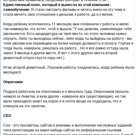
Единственный плюс, который я вынесла из этой компании -
самообучение.
Я стала смотреть фильмы и читать книги на эту тему и
стала менять свое отношение к деньгам, к работе, да и к жизни.
Когда ребенку исполнилось 11 месяцев, мне позвонили с работы и мягко
так намекнули, что хотят, чтоб я вышла: "У нас девочка, заменяющая тебя
увольняется. Есть кандидатура на твоё место, но этого человека нужно
обучать. Либо ты выходишь сейчас, либо когда ты выйдешь на работу - мы
тебя уволим или переведем на более низкую должность и оплату. Глупая я
тогда была, наверное, ринулась на работу... Но я все равно оттуда ушла
через 3 месяца в другое место. И вот с этого другого места второй
декретный отпуск спустя пару лет:)
Итак, второй декретный...Поиском работы озадачилась, когда ребенку было
месяцев 6.
Опросники
Подруга работала на опросниках и я кинулась туда. Опросников прошла
немало (и Анкетка, и куча других - наверное все существующие), но так
мало приходило анкет на опрос и я почти везде не подходила, что я
плюнула на это занятие.
СЕО
Сео - это просмотры сайтов и рекламы и выполнение несложных заданий,
типа регистрации на каких-нибудь сайтах по реферальным ссылкам.
Промучившись дня три я тоже послала это занятие куда подальше. Самый