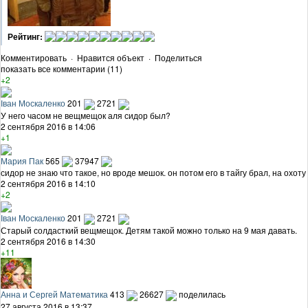
Рейтинг:
Комментировать
·
Нравится объект
·
Поделиться
показать все комментарии (11)
+2
Іван Москаленко
201
2721
У него часом не вещмещок аля сидор был?
2 сентября 2016 в 14:06
+1
Мария Пак
565
37947
сидор не знаю что такое, но вроде мешок. он потом его в тайгу брал, на охоту
2 сентября 2016 в 14:10
+2
Іван Москаленко
201
2721
Старый солдасткий вещмещок. Детям такой можно только на 9 мая давать.
2 сентября 2016 в 14:30
+11
Анна и Сергей Математика
413
26627
поделилась
27 августа 2016 в 13:37