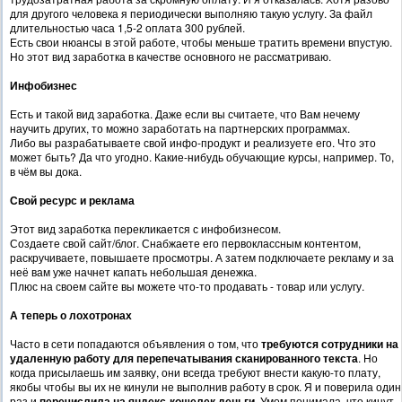
для другого человека я периодически выполняю такую услугу. За файл
длительностью часа 1,5-2 оплата 300 рублей.
Есть свои нюансы в этой работе, чтобы меньше тратить времени впустую.
Но этот вид заработка в качестве основного не рассматриваю.
Инфобизнес
Есть и такой вид заработка. Даже если вы считаете, что Вам нечему
научить других, то можно заработать на партнерских программах.
Либо вы разрабатываете свой инфо-продукт и реализуете его. Что это
может быть? Да что угодно. Какие-нибудь обучающие курсы, например. То,
в чём вы дока.
Свой ресурс и реклама
Этот вид заработка перекликается с инфобизнесом.
Создаете свой сайт/блог. Снабжаете его первоклассным контентом,
раскручиваете, повышаете просмотры. А затем подключаете рекламу и за
неё вам уже начнет капать небольшая денежка.
Плюс на своем сайте вы можете что-то продавать - товар или услугу.
А теперь о лохотронах
Часто в сети попадаются объявления о том, что
требуются сотрудники на
удаленную работу для перепечатывания сканированного текста
. Но
когда присылаешь им заявку, они всегда требуют внести какую-то плату,
якобы чтобы вы их не кинули не выполнив работу в срок. Я и поверила один
раз и
перечислила на яндекс-кошелек деньги
. Умом понимала, что кинут,