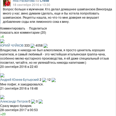
Яна Раскатова
на
Стене
18 сентября 2016 в 13:30
Вопрос больше к мужчинам. Кто делал домашнее шампанское.Винограда
много у нас .вино думаем сделать, еще и бы хотела попробовать
шампанское. Рецепты нашла, но что-то мне доверия не внушает
добавление соды или лимонного сока к вину.
Комментировать
·
Поделиться
показать все комментарии (20)
+6
ЮРИЙ ЧУЙКОВ
333
4058
Владислав, я никогда не был алкоголиком, я просто ценитель хороших
напитков, и самый любимый - это чистейшая итальянская граппа-чача,
особенно мелко-кустарного производства, я ей даже специальный отзыв
посветил, читайте, но не увлекайтесь никогда напитками:)
20 сентября 2016 в 22:40
Андрей Юзеев-Бутырский
2
12
Мне пофиг, я закодировался.
21 сентября 2016 в 19:48
Александр Петров
0
0
Сразу видно бухарик.
28 сентября 2017 в 00:53
+20