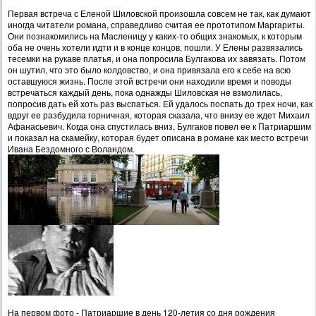
Первая встреча с Еленой Шиловской произошла совсем не так, как думают
иногда читатели романа, справедливо считая ее прототипом Маргариты.
Они познакомились на Масленицу у каких-то общих знакомых, к которым
оба не очень хотели идти и в конце концов, пошли. У Елены развязались
тесемки на рукаве платья, и она попросила Булгакова их завязать. Потом
он шутил, что это было колдовство, и она привязала его к себе на всю
оставшуюся жизнь. После этой встречи они находили время и поводы
встречаться каждый день, пока однажды Шиловская не взмолилась,
попросив дать ей хоть раз выспаться. Ей удалось поспать до трех ночи, как
вдруг ее разбудила горничная, которая сказала, что внизу ее ждет Михаил
Афанасьевич. Когда она спустилась вниз, Булгаков повел ее к Патриаршим
и показал на скамейку, которая будет описана в романе как место встречи
Ивана Бездомного с Воландом.
На первом фото - Патриаршие в день 120-летия со дня рождения