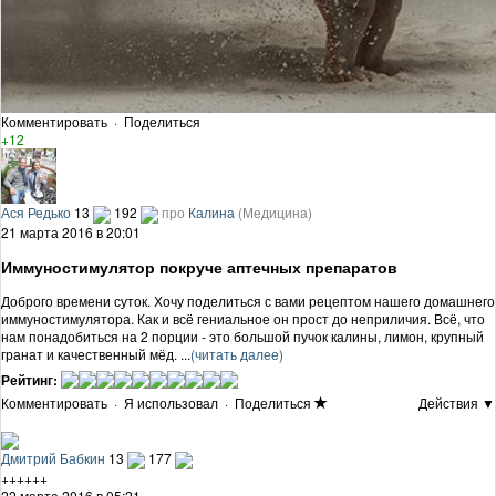
Комментировать
·
Поделиться
+12
Ася Редько
13
192
про
Калина
(Медицина)
21 марта 2016 в 20:01
Иммуностимулятор покруче аптечных препаратов
Доброго времени суток. Хочу поделиться с вами рецептом нашего домашнего
иммуностимулятора. Как и всё гениальное он прост до неприличия. Всё, что
нам понадобиться на 2 порции - это большой пучок калины, лимон, крупный
гранат и качественный мёд. ...
(читать далее)
Рейтинг:
Комментировать
·
Я использовал
·
Поделиться
Действия ▼
Дмитрий Бабкин
13
177
++++++
22 марта 2016 в 05:21