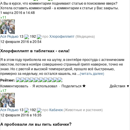
А Вы в курсе, что комментарии поднимают статью в поисковике вверх?
Хотела оставить комментарий - а комментарии к статье у Вас закрыты.
1 марта 2016 в 14:48
+11
Ася Редько
13
192
про
Хлорофиллипт
(Медицина)
12 февраля 2016 в 20:54
Хлорфиллипт в таблетках - сила!
Я в этом году приболела не на шутку, в сентябре простуда с астеническим
хвостом, потом в ноябре совершенно странный грипп наверное, точно не
знаю. Но с рвотой и высокой температурой, прошло всё быстренько,
примерно за недельку, но остался кашель, на ...
(читать далее)
Рейтинг:
Комментировать
·
Я использовал
·
Поделиться
Действия ▼
+17
Ася Редько
13
192
про
Кабачок
(Животные и растения)
12 февраля 2016 в 16:35
А пробовали ли вы пить кабачки?