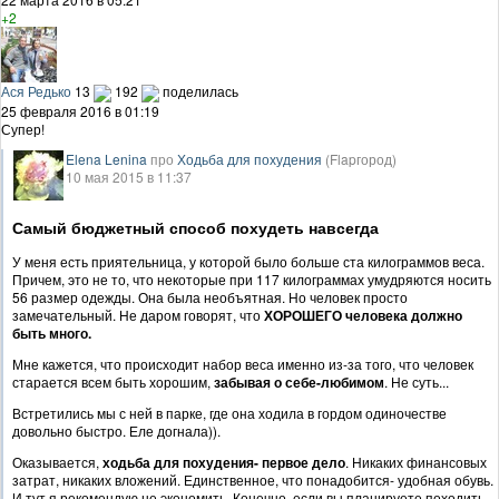
+2
Ася Редько
13
192
поделилась
25 февраля 2016 в 01:19
Супер!
Elena Lenina
про
Ходьба для похудения
(Flapгород)
10 мая 2015 в 11:37
Самый бюджетный способ похудеть навсегда
У меня есть приятельница, у которой было больше ста килограммов веса.
Причем, это не то, что некоторые при 117 килограммах умудряются носить
56 размер одежды. Она была необъятная. Но человек просто
замечательный. Не даром говорят, что
ХОРОШЕГО человека должно
быть много.
Мне кажется, что происходит набор веса именно из-за того, что человек
старается всем быть хорошим,
забывая о себе-любимом
. Не суть...
Встретились мы с ней в парке, где она ходила в гордом одиночестве
довольно быстро. Еле догнала)).
Оказывается,
ходьба для похудения- первое дело
. Никаких финансовых
затрат, никаких вложений. Единственное, что понадобится- удобная обувь.
И тут я рекомендую не экономить. Конечно, если вы планируете походить,