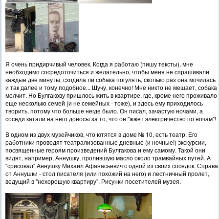
Я очень придирчивый человек. Когда я работаю (пишу тексты), мне
необходимо сосредоточиться и желательно, чтобы меня не спрашивали
каждые две минуты, сходила ли собака погулять, сколько раз она мочилась
и так далее и тому подобное... Шучу, конечно! Мне никто не мешает, собака
молчит. Но Булгакову пришлось жить в квартире, где, кроме него проживало
еще несколько семей (и не семейных - тоже), и здесь ему приходилось
творить, потому что больше негде было. Он писал, зачастую ночами, а
соседи катали на него доносы за то, что он "жжет электричество по ночам"!
В одном из двух музейчиков, что ютятся в доме № 10, есть театр. Его
работники проводят театрализованные дневные (и ночные!) экскурсии,
посвященные героям произведений Булгакова и ему самому. Такой они
видят, например, Аннушку, пролившую масло около трамвайных путей. А
"срисовал" Аннушку Михаил Афанасьевич с одной из своих соседок. Справа
от Аннушки - стол писателя (или похожий на него) и лестничный пролет,
ведущий в "нехорошую квартиру". Рисунки посетителей музея.