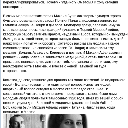
переквалифицироваться. Почему - "удачно"? Об этом я и хочу сегодня
поговорить.
В своих морфинистских грезах Михаил Булгаков впервые увидел героев
будущего романа: прокуратора Понтия Пилата, подследственного из
Галилеи Иешуа Га-Ноцри и дьявола. Молодому врачу, пережившему за
короткое время несколько трагедий (участие в Первой Мировой войне,
каторжную работу земским врачом, неудачный аборт, который он вынужден
был сделать своей жене, которая никогда больше не сможет иметь детей,
наркотики и попытку их бросить), хотелось рассказать людям, на какое
самопожертвование способен человек (Га-Ноцри) и какие силы ему
мешают (Воланд, Азазелло, Коровьев и другие). И Михаил Афанасьевич
решает никогда более не заниматься медициной, а стать писателем. Он
прекрасно понимает, что для того, чтобы его узнали и прочитали, ему
необходимо жить в Москве. И вместе с женой Татьяной он туда
отправляется.
Кажется, до сегодняшнего дня прошло так много времени! Но недаром его
герой - Воланд - говорит, что квартирный вопрос испортил людей.
Квартирный вопрос сегодня в Москве стал гораздо страшнее . И
современный читатель вполне может представить, каково было двум
молодым людям появиться там осенью 1920 года, имея из вещей с собой
овечьи тулупы да небольшой чемоданчик (далеко не Louis Vuitton!).
Вот, какими были Михаил Афанасьевич и Татьяна Николаевна, когда
появились в Москве.