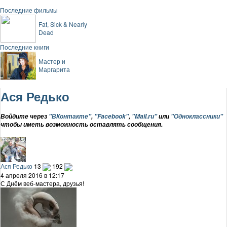
Последние фильмы
Fat, Sick & Nearly
Dead
Последние книги
Мастер и
Маргарита
Ася Редько
Войдите через
"ВКонтакте"
,
"Facebook"
,
"Mail.ru"
или
"Одноклассники"
чтобы иметь возможность оставлять сообщения.
Ася Редько
13
192
4 апреля 2016 в 12:17
С Днём веб-мастера, друзья!