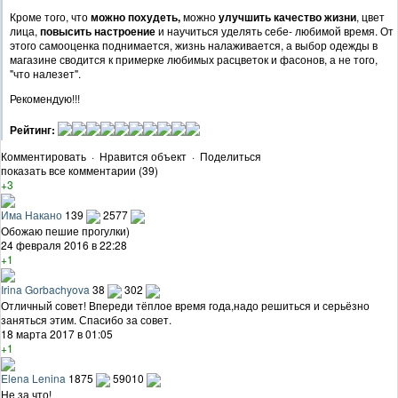
Кроме того, что
можно похудеть,
можно
улучшить качество жизни
, цвет
лица,
повысить настроение
и научиться уделять себе- любимой время. От
этого самооценка поднимается, жизнь налаживается, а выбор одежды в
магазине сводится к примерке любимых расцветок и фасонов, а не того,
"что налезет".
Рекомендую!!!
Рейтинг:
Комментировать
·
Нравится объект
·
Поделиться
показать все комментарии (39)
+3
Има Накано
139
2577
Обожаю пешие прогулки)
24 февраля 2016 в 22:28
+1
Irina Gorbachyova
38
302
Отличный совет! Впереди тёплое время года,надо решиться и серьёзно
заняться этим. Спасибо за совет.
18 марта 2017 в 01:05
+1
Elena Lenina
1875
59010
Не за что!