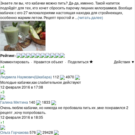
Знаете ли вы, что кабачки можно пить? Да-да, именно. Такой напиток
подойдёт для тех, кто хочет сбросить парочку лишних килограммов. Вообще
кабачок с его 27 килокалориями настоящая находка для стройнеющих,
особенно жарким летом. Рецепт простой и ...
(читать далее)
Рейтинг:
Комментировать
·
Нравится объект
·
Поделиться
Действия ▼
+4
Людмила Наумович(Шкабара)
112
4970
Молодые кабачки,как слабительное действуют
12 февраля 2016 в 17:08
+3
Галина Мягтина
140
1833
Очень люблю кабачки, но никогда не пробовала пить их ,мне понравился 2
рецепт ,хочу попробовать.
12 февраля 2016 в 18:05
+1
Ольга Горчакова
576
29428