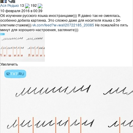
Ася Редько
13
192
10 февраля 2016 в 00:39
Об изучении русского языка иностранцами))) Я давно так не смеялась,
особенно добила картинка. Это сложно даже для носителя языка с 34-
хлетним стажем)))
vk.com/feed?w=wall20722185_20085
Не пожалейте пять
минут для хорошего настроения, загляните)))
Увеличить