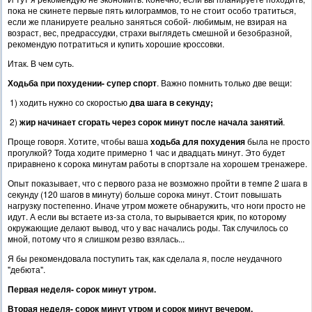
пока не скинете первые пять килограммов, то не стоит особо тратиться,
если же планируете реально заняться собой- любимым, не взирая на
возраст, вес, предрассудки, страхи выглядеть смешной и безобразной,
рекомендую потратиться и купить хорошие кроссовки.
Итак. В чем суть.
Ходьба при похудении- супер спорт
. Важно помнить только две вещи:
1) ходить нужно со скоростью
два шага в секунду;
2)
жир начинает сгорать через сорок минут после начала занятий
.
Проще говоря. Хотите, чтобы ваша
ходьба для похудения
была не просто
прогулкой? Тогда ходите примерно 1 час и двадцать минут. Это будет
приравнено к сорока минутам работы в спортзале на хорошем тренажере.
Опыт показывает, что с первого раза не возможно пройти в темпе 2 шага в
секунду (120 шагов в минуту) больше сорока минут. Стоит повышать
нагрузку постепенно. Иначе утром можете обнаружить, что ноги просто не
идут. А если вы встаете из-за стола, то вырывается крик, по которому
окружающие делают вывод, что у вас начались роды. Так случилось со
мной, потому что я слишком резво взялась...
Я бы рекомендовала поступить так, как сделала я, после неудачного
"дебюта".
Первая неделя- сорок минут утром.
Вторая неделя- сорок минут утром и сорок минут вечером.