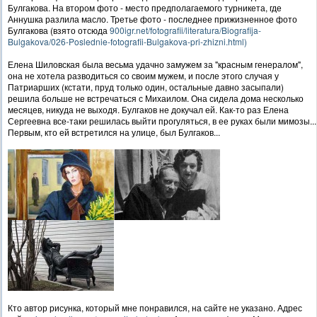
Булгакова. На втором фото - место предполагаемого турникета, где
Аннушка разлила масло. Третье фото - последнее прижизненное фото
Булгакова (взято отсюда
900igr.net/fotografii/literatura/Biografija-
Bulgakova/026-Poslednie-fotografii-Bulgakova-pri-zhizni.html)
Елена Шиловская была весьма удачно замужем за "красным генералом",
она не хотела разводиться со своим мужем, и после этого случая у
Патриарших (кстати, пруд только один, остальные давно засыпали)
решила больше не встречаться с Михаилом. Она сидела дома несколько
месяцев, никуда не выходя. Булгаков не докучал ей. Как-то раз Елена
Сергеевна все-таки решилась выйти прогуляться, в ее руках были мимозы...
Первым, кто ей встретился на улице, был Булгаков...
Кто автор рисунка, который мне понравился, на сайте не указано. Адрес