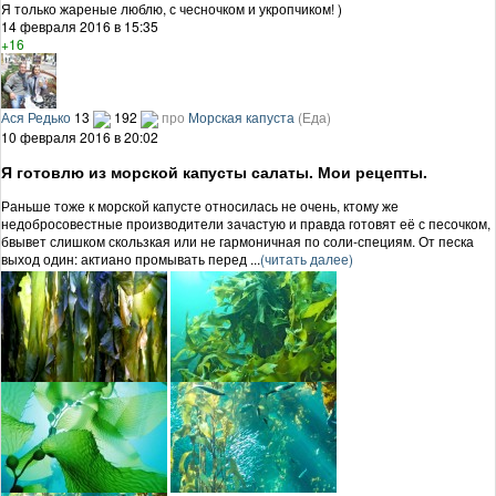
Я только жареные люблю, с чесночком и укропчиком! )
14 февраля 2016 в 15:35
+16
Ася Редько
13
192
про
Морская капуста
(Еда)
10 февраля 2016 в 20:02
Я готовлю из морской капусты салаты. Мои рецепты.
Раньше тоже к морской капусте относилась не очень, ктому же
недобросовестные производители зачастую и правда готовят её с песочком,
бвывет слишком скользкая или не гармоничная по соли-специям. От песка
выход один: актиано промывать перед ...
(читать далее)