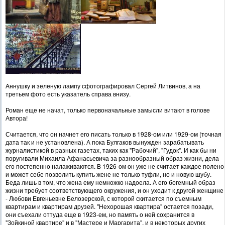
Аннушку и зеленую лампу сфотографировал Сергей Литвинов, а на
третьем фото есть указатель справа внизу.
Роман еще не начат, только первоначальные замысли витают в голове
Автора!
Считается, что он начнет его писать только в 1928-ом или 1929-ом (точная
дата так и не установлена). А пока Булгаков вынужден зарабатывать
журналистикой в разных газетах, таких как "Рабочий", "Гудок". И как бы ни
поругивали Михаила Афанасьевича за разнообразный образ жизни, дела
его постепенно налаживаются. В 1926-ом он уже не считает каждое полено
и может себе позволить купить жене не только туфли, но и новую шубу.
Беда лишь в том, что жена ему немножко надоела. А его богемный образ
жизни требует соответствующего окружения, и он уходит к другой женщине
- Любови Евгеньевне Белозерской, с которой скитается по съемным
квартирам и квартирам друзей. "Нехорошая квартира" остается позади,
они съехали оттуда еще в 1923-ем, но память о ней сохранится в
"Зойкиной квартире" и в "Мастере и Маргарита", и в некоторых других