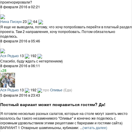
проигнорировали?
8 февраля 2016 в 02:21
Нина Пискун
23
64
Я еще не выводила, потому, что хочу попробовать перейти в платный раздел
проекта. Там 2 направления, хочу попробовать. Потом обязательно
поделюсь.
8 февраля 2016 в 05:46
Ася Редько
13
192
Спасибо, буду ждать с нетерпением)
8 февраля 2016 в 06:11
+28
Ася Редько
13
192
про
Оливье
(Еда)
5 февраля 2016 в 23:43
Постный вариант может понравиться гостям? Да!
Я готовлю несколько разных салатов, которые на столе могут занять место
казалось бы такого незаменимого "Оливье" и конечно же поделюсь с
огромным удовольствием этими рецептами с flapерами и гостями сайта)
ВАРИАНТ 1 Отварные шампиньоны, кубиками: ...
(читать далее)