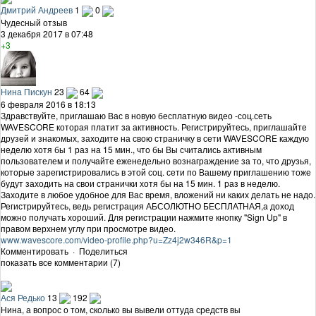
Дмитрий Андреев
1
0
Чудесный отзыв
3 декабря 2017 в 07:48
+3
Нина Пискун
23
64
6 февраля 2016 в 18:13
Здравствуйте, приглашаю Вас в новую бесплатную видео -соц.сеть
WAVESCORE которая платит за активность. Регистрируйтесь, приглашайте
друзей и знакомых, заходите на свою страничку в сети WAVESCORE каждую
неделю хотя бы 1 раз на 15 мин., что бы Вы считались активным
пользователем и получайте еженедельно вознаграждение за то, что друзья,
которые зарегистрировались в этой соц. сети по Вашему приглашению тоже
будут заходить на свои странички хотя бы на 15 мин. 1 раз в неделю.
Заходите в любое удобное для Вас время, вложений ни каких делать не надо.
Регистрируйтесь, ведь регистрация АБСОЛЮТНО БЕСПЛАТНАЯ,а доход
можно получать хороший. Для регистрации нажмите кнопку "Sign Up" в
правом верхнем углу при просмотре видео.
www.wavescore.com/video-profile.php?u=Zz4j2w346R&p=1
Комментировать
·
Поделиться
показать все комментарии (7)
Ася Редько
13
192
Нина, а вопрос о том, сколько вы вывели оттуда средств вы