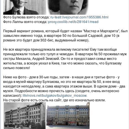
Фото Булкова взято отсюда:
ru-teatr.livejournal.com/1955386.html
Фото Лаппы взято отсюда:
proxy.coollib.net/b/281641/rread
Первый вариант романа, который будет назван "Мастер и Маргарита", был
замыслен именно тогда, в квартире 50 по Большой Садовой, дом 10 (в
романе это будет дом 302-бис, выдуманный номер).
Не вся квартира принадлежала великому писателю! Ему там вообще
принадлежали только его тулуп и чемодан. В квартире № 50 проживал муж
сестры Михаила, Андрей Земский. Он-то и предоставил семье место
жительства, а вскоре уехал в Киев, так что можно сказать, что Булгакову
сильно повезло!
Ниже на фото - дом в 30-ые годы, затем - в наши дни и третье фото - у
входа в музей-квартиру Булгакова, но это не квартира № 50, в нее вход
находится неподалеку, а сама квартира этажом выше. В одном доме - два
музея. Подробности можно прочесть здесь (сходите, очень интересно
написано!):
litvinovs.net/bulgakov/bulgakov_moscow.
На старой фоте есть ссыль на сайт, где его изначально взяли.