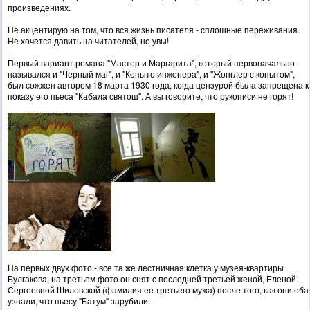
произведениях.
Не акцентирую на том, что вся жизнь писателя - сплошные переживания.
Не хочется давить на читателей, но увы!
Первый вариант романа "Мастер и Маргарита", который первоначально
назывался и "Черный маг", и "Копыто инженера", и "Жонглер с копытом",
был сожжен автором 18 марта 1930 года, когда цензурой была запрещена к
показу его пьеса "Кабала святош". А вы говорите, что рукописи не горят!
На первых двух фото - все та же лестничная клетка у музея-квартиры
Булгакова, на третьем фото он снят с последней третьей женой, Еленой
Сергеевной Шиловской (фамилия ее третьего мужа) после того, как они оба
узнали, что пьесу "Батум" зарубили.