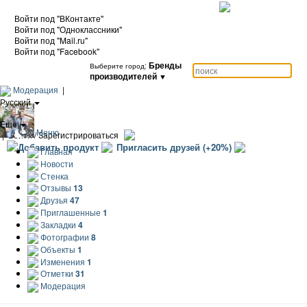
Войти под "ВКонтакте"
Войти под "Одноклассники"
Войти под "Mail.ru"
Войти под "Facebook"
Бренды
Выберите город:
производителей
▼
Модерация
|
Русский
|
Еще
Меню
|
Войти / Зарегистрироваться
Добавить продукт
Пригласить друзей (+20%)
Главная
Новости
Стенка
Отзывы
13
Друзья
47
Приглашенные
1
Закладки
4
Фотографии
8
Объекты
1
Изменения
1
Отметки
31
Модерация