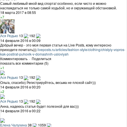
Самый любимый мной вид спорта! особенно, если чисто и можно
наслаждаться не только самой ходьбой, но и окружающей обстановкой.
18 марта 2017 в 08:55
+7
Ася Редько
13
192
14 февраля 2016 в 00:09
Добрый вечер - это моя первая статья на Live Posts, кому интересно
приходите почитать)))
liveposts.ru/articles/fashion-style/clothing/chistyiy-vopros-
kak-postirat-puhovik-v-domashnih-usloviyah
Комментировать
·
Поделиться
показать все комментарии (5)
+1
Ася Редько
13
192
Ольга, спасибо) Регистрируйтесь, весьма не плохой сайт)))
14 февраля 2016 в 00:20
+2
Ася Редько
13
192
Анна, надеюсь статья будет полезной для вас)))
14 февраля 2016 в 00:22
Елена Чалухина
38
1059