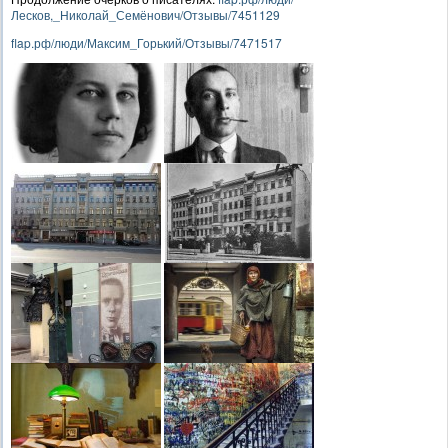
Лесков,_Николай_Семёнович/Отзывы/7451129
flap.рф/люди/Максим_Горький/Отзывы/7471517