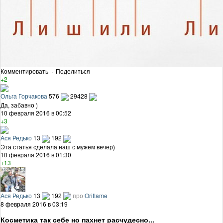
Комментировать
·
Поделиться
+2
Ольга Горчакова
576
29428
Да, забавно )
10 февраля 2016 в 00:52
+3
Ася Редько
13
192
Эта статья сделала наш с мужем вечер)
10 февраля 2016 в 01:30
+13
Ася Редько
13
192
про
Oriflame
8 февраля 2016 в 03:19
Косметика так себе но пахнет расчудесно...