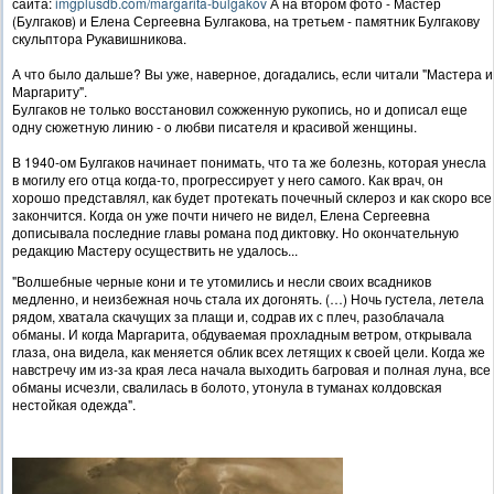
сайта:
imgplusdb.com/margarita-bulgakov
А на втором фото - Мастер
(Булгаков) и Елена Сергеевна Булгакова, на третьем - памятник Булгакову
скульптора Рукавишникова.
А что было дальше? Вы уже, наверное, догадались, если читали "Мастера и
Маргариту".
Булгаков не только восстановил сожженную рукопись, но и дописал еще
одну сюжетную линию - о любви писателя и красивой женщины.
В 1940-ом Булгаков начинает понимать, что та же болезнь, которая унесла
в могилу его отца когда-то, прогрессирует у него самого. Как врач, он
хорошо представлял, как будет протекать почечный склероз и как скоро все
закончится. Когда он уже почти ничего не видел, Елена Сергеевна
дописывала последние главы романа под диктовку. Но окончательную
редакцию Мастеру осуществить не удалось...
"Волшебные черные кони и те утомились и несли своих всадников
медленно, и неизбежная ночь стала их догонять. (…) Ночь густела, летела
рядом, хватала скачущих за плащи и, содрав их с плеч, разоблачала
обманы. И когда Маргарита, обдуваемая прохладным ветром, открывала
глаза, она видела, как меняется облик всех летящих к своей цели. Когда же
навстречу им из-за края леса начала выходить багровая и полная луна, все
обманы исчезли, свалилась в болото, утонула в туманах колдовская
нестойкая одежда".