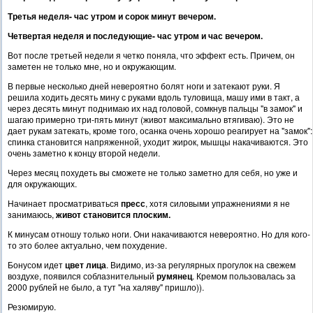
Третья неделя- час утром и сорок минут вечером.
Четвертая неделя и последующие- час утром и час вечером.
Вот после третьей недели я четко поняла, что эффект есть. Причем, он
заметен не только мне, но и окружающим.
В первые несколько дней невероятно болят ноги и затекают руки. Я
решила ходить десять мину с руками вдоль туловища, машу ими в такт, а
через десять минут поднимаю их над головой, сомкнув пальцы "в замок" и
шагаю примерно три-пять минут (живот максимально втягиваю). Это не
дает рукам затекать, кроме того, осанка очень хорошо реагирует на "замок":
спинка становится напряженной, уходит жирок, мышцы накачиваются. Это
очень заметно к концу второй недели.
Через месяц похудеть вы сможете не только заметно для себя, но уже и
для окружающих.
Начинает просматриваться
пресс
, хотя силовыми упражнениями я не
занимаюсь,
живот становится плоским.
К минусам отношу только ноги. Они накачиваются невероятно. Но для кого-
то это более актуально, чем похудение.
Бонусом идет
цвет лица
. Видимо, из-за регулярных прогулок на свежем
воздухе, появился соблазнительный
румянец
. Кремом пользовалась за
2000 рублей не было, а тут "на халяву" пришло)).
Резюмирую.