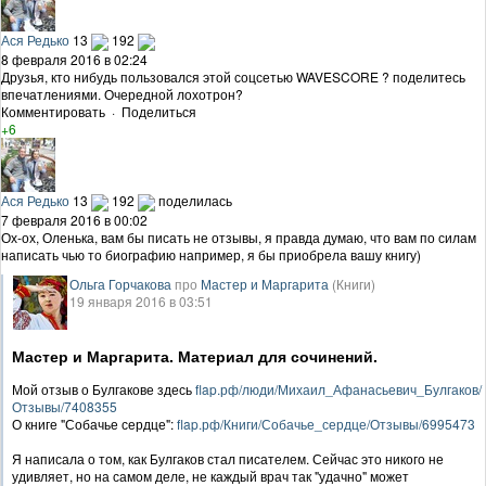
Ася Редько
13
192
8 февраля 2016 в 02:24
Друзья, кто нибудь пользовался этой соцсетью WAVESCORE ? поделитесь
впечатлениями. Очередной лохотрон?
Комментировать
·
Поделиться
+6
Ася Редько
13
192
поделилась
7 февраля 2016 в 00:02
Ох-ох, Оленька, вам бы писать не отзывы, я правда думаю, что вам по силам
написать чью то биографию например, я бы приобрела вашу книгу)
Ольга Горчакова
про
Мастер и Маргарита
(Книги)
19 января 2016 в 03:51
Мастер и Маргарита. Материал для сочинений.
Мой отзыв о Булгакове здесь
flap.рф/люди/Михаил_Афанасьевич_Булгаков/
Отзывы/7408355
О книге "Собачье сердце":
flap.рф/Книги/Собачье_сердце/Отзывы/6995473
Я написала о том, как Булгаков стал писателем. Сейчас это никого не
удивляет, но на самом деле, не каждый врач так "удачно" может