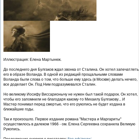
Иллюстрация: Елена Мартынюк.
До последнего дня Булгаков ждал звонка от Сталина. Он хотел запечатлеть
его в образе Воланда. В одной из редакций прощальными словами
Воланда были слова о том, что больше ему здесь (в Москве) делать нечего,
все доделает Он. Под Ним подразумевался Сталин.
Но великому Иосифу Виссарионычу не нужен был такой подарок. Он хотел,
чтобы его запомнили не благодаря какому-то Михаилу Булгакову... И
Мастер понимал перед смертью, что его рукопись не будет издана в
ближайшие годы.
Так и произошло. Первое издание романа "Мастера и Маргариты"
осуществилось в далеком 1966 - ом. Елена Сергеевна сохранила Великую
Рукопись.
Продолжение очерков о писателях:
flap.рф/люди/