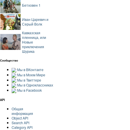
Бетховен 1
Иван Царевич и
Серый Волк
Кавказская
пленница, или
Новые
приключения
Шурика
Сообщество
Мы в ВКонтакте
Мы в Моем Мире
Мы в Твиттере
Мы в Одноклассниках
Мы в Facebook
API
Общая
информация
Object API
Search API
Category API