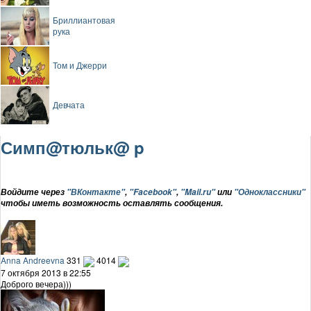
Бриллиантовая
рука
Том и Джерри
Девчата
Симп@тюльк@ p
Войдите через
"ВКонтакте"
,
"Facebook"
,
"Mail.ru"
или
"Одноклассники"
чтобы иметь возможность оставлять сообщения.
Anna Andreevna
331
4014
7 октября 2013 в 22:55
Доброго вечера)))