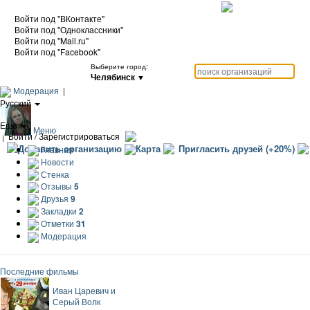
Войти под "ВКонтакте"
Войти под "Одноклассники"
Войти под "Mail.ru"
Войти под "Facebook"
Выберите город:
Челябинск
▼
Модерация
|
Русский
|
Еще
Меню
|
Войти / Зарегистрироваться
Добавить организацию
Карта
Пригласить друзей (+20%)
Главная
Новости
Стенка
Отзывы
5
Друзья
9
Закладки
2
Отметки
31
Модерация
Последние фильмы
Иван Царевич и
Серый Волк