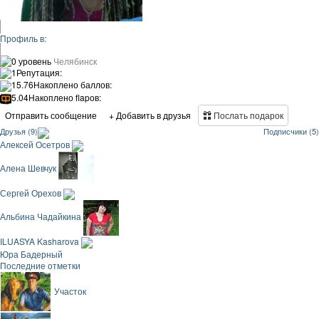
Профиль в:
0 уровень
Челябинск
1
Репутация:
15.76
Накоплено баллов:
5.04
Накоплено flapов:
Отправить сообщение
+ Добавить в друзья
Послать подарок
Друзья (9)
Подписчики (5)
Алексей Осетров
Алена Шевчук
Сергей Орехов
Альбина Чадайкина
ILUASYA Kasharova
Юра Бадерный
Последние отметки
Участок