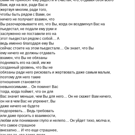
Вам, идя на все, ради Вас и
жертвуя многим, ради того,
чтобы быть рядом с Вами, он
ничего не получает взамен, что
Вы разочаровываете его, что Вы, когда он воздвигнул Вас на
пьедестал, не подали ему руки и
заслуженно не поставили его на
этот пьедестал рядом с собой… А
ведь именно благодаря ему Вы
сейчас стоите на этом пьедестале… Он знает, что Вы
ему ничего не должны отдавать
взамен, что Вы не обязаны
поднимать его на свой, им же
созданный уровень, что Вы не
обязаны ради него рисковать и жертвовать даже самым малым,
поэтому для него такие
отношения становятся
невыносимыми… Он покинет Вас
тогда, когда поймет, что он для
Вас значит меньше, чем Вы для него… Он не скажет Вам ничего,
он ни в чем Вас не упрекнет, Вы
даже ничего не будете
подозревать… Ведь требовать
или даже просить о взаимности,
любви или понимании глупо и нелепо… Он уйдет тихо, молча и,
что самое страшное
внезапно… И что еще страшнее,
так это то, что такие люди