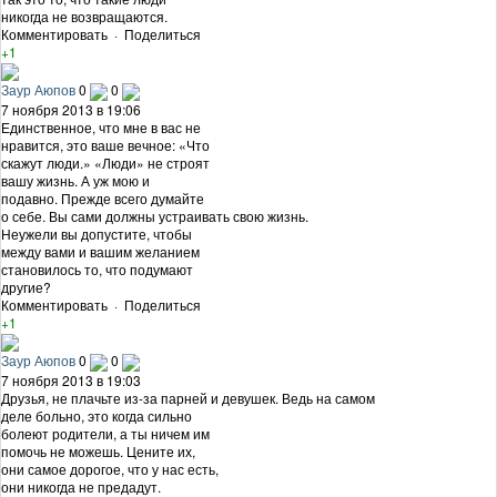
никогда не возвращаются.
Комментировать
·
Поделиться
+1
Заур Аюпов
0
0
7 ноября 2013 в 19:06
Единственное, что мне в вас не
нравится, это ваше вечное: «Что
скажут люди.» «Люди» не строят
вашу жизнь. А уж мою и
подавно. Прежде всего думайте
о себе. Вы сами должны устраивать свою жизнь.
Неужели вы допустите, чтобы
между вами и вашим желанием
становилось то, что подумают
другие?
Комментировать
·
Поделиться
+1
Заур Аюпов
0
0
7 ноября 2013 в 19:03
Друзья, не плачьте из-за парней и девушек. Ведь на самом
деле больно, это когда сильно
болеют родители, а ты ничем им
помочь не можешь. Цените их,
они самое дорогое, что у нас есть,
они никогда не предадут.