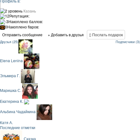
Профиль в:
2 уровень
Казань
12
Репутация:
-3
Накоплено баллов:
0
Накоплено flapов:
Отправить сообщение
+ Добавить в друзья
Послать подарок
Друзья (25)
Подписчики (3)
Elena Lenina
Эльмира Г.
Маришка С.
Екатерина К.
Альбина Чадайкина
Катя А.
Последние отметки
Сказка