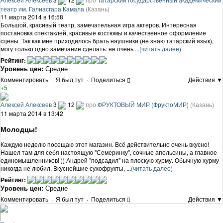
театр им. Галиасгара Камала
(Казань)
11 марта 2014 в 16:58
Большой, красивый театр, замечательная игра актеров. Интересная
постановка спектаклей, красивые костюмы и качественное оформление
сцены. Так как мне приходилось брать наушники (не знаю татарский язык),
могу только одно замечание сделать: не очень ...
(читать далее)
Рейтинг:
Уровень цен:
Средне
Комментировать
·
Я был тут
·
Поделиться
Действия ▼
+5
Алексей Алексеев
3
12
про
ФРУКТОВЫЙ МИР (ФруктоМИР)
(Казань)
11 марта 2014 в 13:42
Молодцы!
Каждую неделю посещаю этот магазин. Всё действительно очень вкусно!
Нашел там для себя настоящую "Семеринку", сочные апельсины, а главное
единомышленников! )) Андрей "подсадил" на плоскую хурму. Обычную хурму
никогда не любил. Вкуснейшие сухофрукты, ...
(читать далее)
Рейтинг:
Уровень цен:
Средне
Комментировать
·
Я был тут
·
Поделиться
Действия ▼