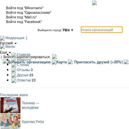
Войти под "ВКонтакте"
Войти под "Одноклассники"
Войти под "Mail.ru"
Войти под "Facebook"
Уфа
▼
Выберите город:
Модерация
|
Русский
Меню
|
Еще
Главная
|
Войти / Зарегистрироваться
Новости
Добавить организацию
Карта
Пригласить друзей (+20%)
Стенка
Отзывы
3
Друзья
25
Отметки
23
Последние книги
Техника —
молодёжи
Курочка Ряба