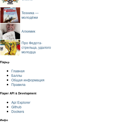
Техника —
молодёжи
Алхимик
Про Федота-
стрельца, удалого
молодца
Flapер
Главная
Баллы
Общая информация
Правила
Flaper API & Development
Api Explorer
Github
Dockers
Инфо