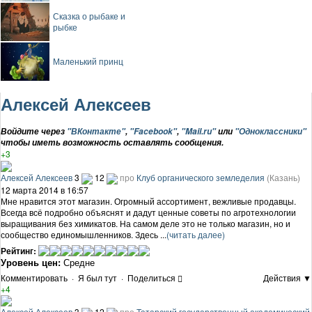
Сказка о рыбаке и
рыбке
Маленький принц
Алексей Алексеев
Войдите через
"ВКонтакте"
,
"Facebook"
,
"Mail.ru"
или
"Одноклассники"
чтобы иметь возможность оставлять сообщения.
+3
Алексей Алексеев
3
12
про
Клуб органического земледелия
(Казань)
12 марта 2014 в 16:57
Мне нравится этот магазин. Огромный ассортимент, вежливые продавцы.
Всегда всё подробно объяснят и дадут ценные советы по агротехнологии
выращивания без химикатов. На самом деле это не только магазин, но и
сообщество единомышленников. Здесь ...
(читать далее)
Рейтинг:
Уровень цен:
Средне
Комментировать
·
Я был тут
·
Поделиться
Действия ▼
+4
Алексей Алексеев
3
12
про
Татарский государственный академический