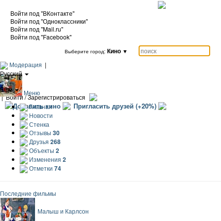
Войти под "ВКонтакте"
Войти под "Одноклассники"
Войти под "Mail.ru"
Войти под "Facebook"
Кино
▼
Выберите город:
Модерация
|
Русский
|
Еще
Меню
|
Войти / Зарегистрироваться
Добавить кино
Пригласить друзей (+20%)
Главная
Новости
Стенка
Отзывы
30
Друзья
268
Объекты
2
Изменения
2
Отметки
74
Последние фильмы
Малыш и Карлсон