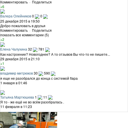
Комментировать
·
Поделиться
+6
Валера Олейников
0
0
25 декабря 2015 в 19:50
Добро пожаловать в друзья
Комментировать
·
Поделиться
показать все комментарии (5)
+2
Елена Чалухина
32
781
Как настроение? Новогоднее? А то отзывов Вы что-то не пишете...
29 декабря 2015 в 21:10
+1
владимир митрюков
30
590
я еще не разобрался до конца с системой flapа
1 января в 01:46
Татьяна Мартюшева
1
11
Я то - же ещё не во всём разобралась .
11 февраля в 11:23