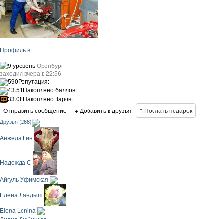
Профиль в:
9 уровень
Оренбург
заходил вчера в 22:56
590
Репутация:
43.51
Накоплено баллов:
33.08
Накоплено flapов:
Отправить сообщение
+ Добавить в друзья
Послать подарок
Друзья (268)
Анжела Гин
Надежда С
Айгуль Уфимская
Елена Ландыш
Elena Lenina
Лилия Любицкая