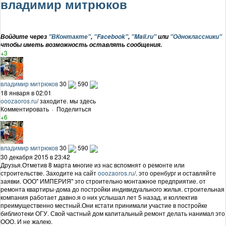
владимир митрюков
Войдите через
"ВКонтакте"
,
"Facebook"
,
"Mail.ru"
или
"Одноклассники"
чтобы иметь возможность оставлять сообщения.
+3
владимир митрюков
30
590
18 января в 02:01
ooozaoros.ru
/ заходите. мы здесь
Комментировать
·
Поделиться
+6
владимир митрюков
30
590
30 декабря 2015 в 23:42
Друзья.Отметив 8 марта многие из нас вспомнят о ремонте или
строительстве. Заходите на сайт
ooozaoros.ru
/. это оренбург и оставляйте
заявки. ООО" ИМПЕРИЯ" это строительно монтажное предприятие. от
ремонта квартиры-дома до постройки индивидуального жилья. строительная
компания работает давно.я о них услышал лет 5 назад. и коллектив
преимущественно местный.Они кстати принимали участие в постройке
библиотеки ОГУ. Свой частный дом капитальный ремонт делать нанимал это
ООО. И не жалею.