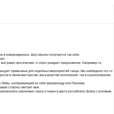
или в новорожденных. Шоу обычно получается так себе.
оют.
 всё равно эротические. А спрос рождает предложение. Например то,
 танцуют привычные для подобных мероприятий танцы. Мы наблюдали что-то
осли в своем мастерстве, как в качестве исполнения, так и в разнообразии,
ы Любы, изображающей из себя Шахерезаду или Пугачеву.
какую сторону смотрит муж.
 прилагались сиреневые трусы и перья в цвета российского флага с розовым,