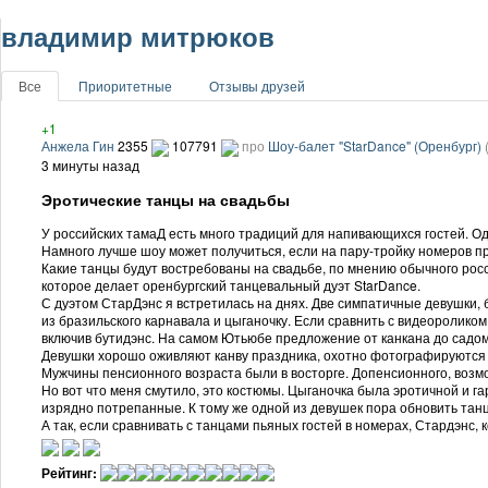
владимир митрюков
Все
Приоритетные
Отзывы друзей
+1
Анжела Гин
2355
107791
про
Шоу-балет "StarDance" (Оренбург)
3 минуты назад
Эротические танцы на свадьбы
У российских тамаД есть много традиций для напивающихся гостей. Од
Намного лучше шоу может получиться, если на пару-тройку номеров п
Какие танцы будут востребованы на свадьбе, по мнению обычного росс
которое делает оренбургский танцевальный дуэт StarDance.
С дуэтом СтарДэнс я встретилась на днях. Две симпатичные девушки
из бразильского карнавала и цыганочку. Если сравнить с видеороликом 
включив бутидэнс. На самом Ютьюбе предложение от канкана до садом
Девушки хорошо оживляют канву праздника, охотно фотографируются
Мужчины пенсионного возраста были в восторге. Допенсионного, возмож
Но вот что меня смутило, это костюмы. Цыганочка была эротичной и га
изрядно потрепанные. К тому же одной из девушек пора обновить танц
А так, если сравнивать с танцами пьяных гостей в номерах, Стардэнс,
Рейтинг: