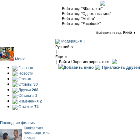
Войти под "ВКонтакте"
Войти под "Одноклассники"
Войти под "Mail.ru"
Войти под "Facebook"
Кино
▼
Выберите город:
Модерация
|
Русский
|
Еще
Меню
|
Войти / Зарегистрироваться
Добавить кино
Пригласить друзей
Главная
Новости
Стенка
Отзывы
30
Друзья
268
Объекты
2
Изменения
2
Отметки
74
Последние фильмы
Кавказская
пленница, или
Новые