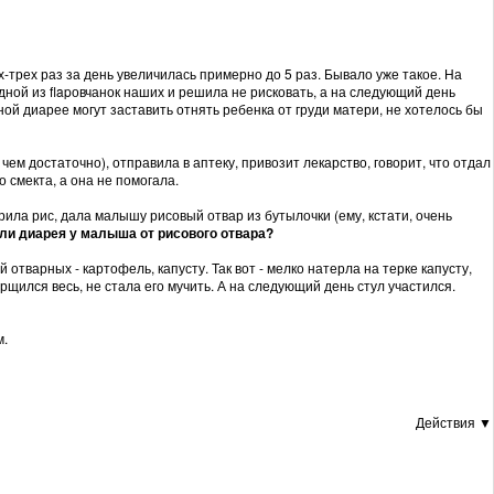
-трех раз за день увеличилась примерно до 5 раз. Бывало уже такое. На
одной из flapовчанок наших и решила не рисковать, а на следующий день
ой диарее могут заставить отнять ребенка от груди матери, не хотелось бы
 чем достаточно), отправила в аптеку, привозит лекарство, говорит, что отдал
о смекта, а она не помогала.
рила рис, дала малышу рисовый отвар из бутылочки (ему, кстати, очень
 ли диарея у малыша от рисового отвара?
отварных - картофель, капусту. Так вот - мелко натерла на терке капусту,
щился весь, не стала его мучить. А на следующий день стул участился.
м.
Действия ▼