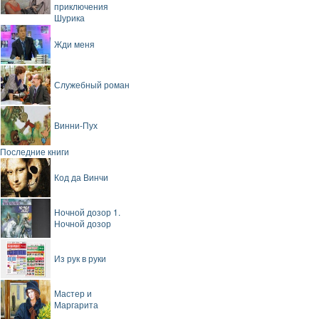
приключения
Шурика
Жди меня
Служебный роман
Винни-Пух
Последние книги
Код да Винчи
Ночной дозор 1.
Ночной дозор
Из рук в руки
Мастер и
Маргарита