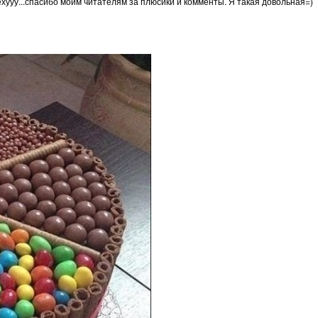
. ехууу...спасибо моим читателям за плюсики и комменты. Я такая довольная=)