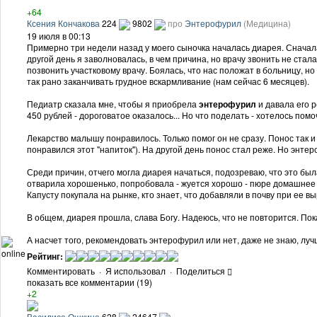
+64
Ксения Кончакова
224
9802
про
Энтерофурил
(Медицина)
19 июля в 00:13
Примерно три недели назад у моего сыночка началась диарея. Сначала 
другой день я заволновалась, в чем причина, но врачу звонить не стал
позвонить участковому врачу. Боялась, что нас положат в больницу, 
так рано заканчивать грудное вскармливание (нам сейчас 6 месяцев).
Педиатр сказала мне, чтобы я приобрела
энтерофурил
и давала его р
450 рублей - дороговатое оказалось... Но что поделать - хотелось помо
Лекарство малышу понравилось. Только помог он не сразу. Понос так и
понравился этот "напиток"). На другой день понос стал реже. Но энт
Среди причин, отчего могла диарея начаться, подозреваю, что это была
отварила хорошенько, попробовала - жуется хорошо - пюре домашнее в 
Капусту покупала на рынке, кто знает, что добавляли в почву при ее 
В общем, диарея прошла, слава Богу. Надеюсь, что не повторится. Пок
А насчет того, рекомендовать энтерофурил или нет, даже не знаю, лу
online
Рейтинг:
Комментировать
·
Я использовал
·
Поделиться
показать все комментарии (19)
+2
Василиса Ошкина
628
24647