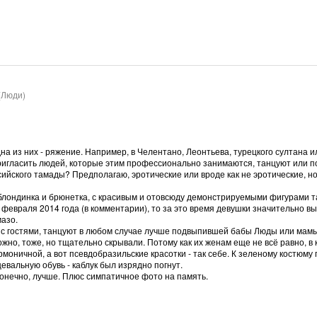
(Люди)
на из них - ряжение. Например, в Челентано, Леонтьева, турецкого султана 
ригласить людей, которые этим профессионально занимаются, танцуют или п
ийского тамады? Предполагаю, эротические или вроде как не эротические, но
, блондинка и брюнетка, с красивым и отовсюду демонстрируемыми фигурами
февраля 2014 года (в комментарии), то за это время девушки значительно выр
азо.
 с гостями, танцуют в любом случае лучше подвыпившей бабы Люды или мам
но, тоже, но тщательно скрывали. Потому как их женам еще не всё равно, в 
рмоничной, а вот псевдобразильские красотки - так себе. К зеленому костюму
евальную обувь - каблук был изрядно погнут.
 конечно, лучше. Плюс симпатичное фото на память.