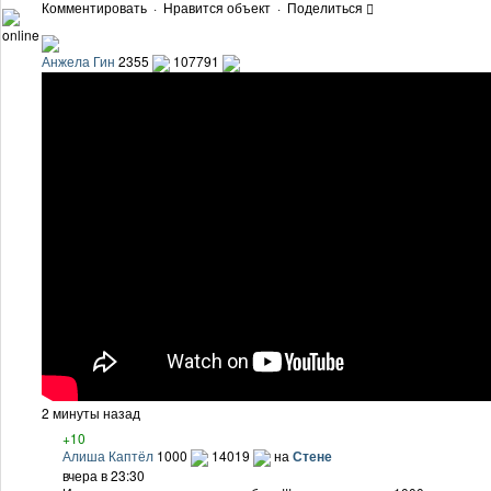
Комментировать
·
Нравится объект
·
Поделиться
online
Анжела Гин
2355
107791
2 минуты назад
+10
Алиша Каптёл
1000
14019
на
Стене
вчера в 23:30