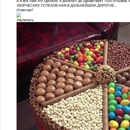
И я все таки это сделала. я добила!!! да здравствует 1000 отзывов
тВОРЧЕСКИХ УСПЕХОВ НАМ В ДАЛЬНЕЙШЕМ..ДОРОГИЕ...
Отметим?
Увеличить