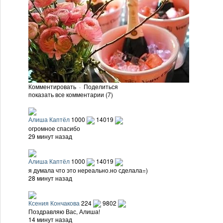
Комментировать
·
Поделиться
показать все комментарии (7)
Алиша Каптёл
1000
14019
огромное спасибо
29 минут назад
Алиша Каптёл
1000
14019
я думала что это нереально.но сделала=)
28 минут назад
Ксения Кончакова
224
9802
Поздравляю Вас, Алиша!
14 минут назад