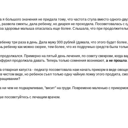
я большого значения не придала тому, что частота стула вместо одного-двух
а, развела смекты, дала ребенку, но диарея не проходила. Посоветовалась с 
но за здоровье малыша опасалась еще более. Слышала, что при продолжительн
ебенку три раза в день. Дала мужу 300 рублей (думала, что этого будет более,
чь ребенку как можно скорее, тем более, что из подручных средств была тольк
 продолжался. Примерно на пятый день лечения, по совету свекрови, когда ва
ерофурил продолжала давать. Теперь только сомнения возникают,
а не прошла
 отварная капуста - педиатр посоветовала нам начать прикорм в виде овощей 
чистом виде, но ребенок съел только одну чайную ложку этого продукта, смор
выращивании?
а ни чем не подкармливаю, "висит" на груди. Повременю маленько с прикормо
чше посоветуйтесь с лечащим врачом.