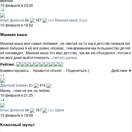
мнение
10 февраля в 23:30
+5
Илья Денисов
34
167
про
Манная каша
(Еда)
10 февраля в 19:52
Манная каша
Манная каша моя самая любимая , не смотря на то как в детстве пичкала ею
меня бабушка я её всё равно обожаю , тем временем как большинство детей
её ненавидят . Манная каша это вкус детства , как же ею объедался , потом я
не могу даже выйти поиграть ...
(читать далее)
Рейтинг:
Комментировать
·
Нравится объект
·
Поделиться
Действия ▼
+1
Дмитрий Бабкин
21
416
Манку , тоже не ем, не люблю
10 февраля в 21:25
+4
Илья Денисов
34
167
про
Шрек
10 февраля в 19:49
Классный мульт