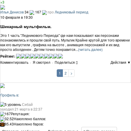
+3
Илья Денисов
34
167
про
Ледниковый период
10 февраля в 19:30
Шикарный мультфильм.
Это 1 часть "Ледникового Периода" где нам показывают как персонажи
познакомились и прошли свой путь. Мультик Крайне крутой для того времени
как его выпустили , графика на высоте , анимация персонажей и их вид
просто аболденен . Детям точно понравится...
(читать далее)
Рейтинг:
Комментировать
·
Я смотрел
·
Поделиться
Действия ▼
1
2
>
Профиль в:
5 уровень
Сибай
заходил 21 марта в 22:37
167
Репутация:
32.52
Накоплено баллов:
85.43
Накоплено flapов: