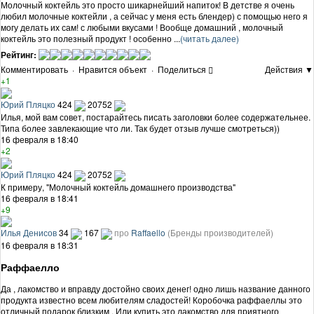
Молочный коктейль это просто шикарнейший напиток! В детстве я очень
любил молочные коктейли , а сейчас у меня есть блендер) с помощью него я
могу делать их сам! с любыми вкусами ! Вообще домашний , молочный
коктейль это полезный продукт ! особенно ...
(читать далее)
Рейтинг:
Комментировать
·
Нравится объект
·
Поделиться
Действия ▼
+1
Юрий Пляцко
424
20752
Илья, мой вам совет, постарайтесь писать заголовки более содержательнее.
Типа более завлекающие что ли. Так будет отзыв лучше смотреться))
16 февраля в 18:40
+2
Юрий Пляцко
424
20752
К примеру, "Молочный коктейль домашнего производства"
16 февраля в 18:41
+9
Илья Денисов
34
167
про
Raffaello
(Бренды производителей)
16 февраля в 18:31
Раффаелло
Да , лакомство и вправду достойно своих денег! одно лишь название данного
продукта известно всем любителям сладостей! Коробочка раффаеллы это
отличный подарок близким . Или купить это лакомство для приятного