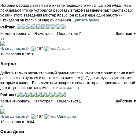
История рассказывает нам о жителе подводного мира , да и он губка . Нам
показывают что он устроился работать в такое заведение как "Красти краб"
хозяин этого заведения Мистер Крабс (он краб) и ещё один работник
Сквидвард он кассир (и ещё он осьминог ...
(читать далее)
Рейтинг:
Комментировать
·
Я смотрел
·
Поделиться
Действия ▼
+8
Илья Денисов
34
167
про
Астрал
19 февраля в 18:10
Астрал
Действительно очень страшный фильм ужасов , смотрел с родителями и всё
равно сильно пугался и прятался по одеялом ))) Один из лучших ужастиков
которые я видел . В фильме нам говорят о семье которая переехала в новый
дом и тут начинается самое ...
(читать далее)
Рейтинг:
Комментировать
·
Я смотрел
·
Поделиться
Действия ▼
+9
Илья Денисов
34
167
про
Один дома
19 февраля в 18:04
Один Дома