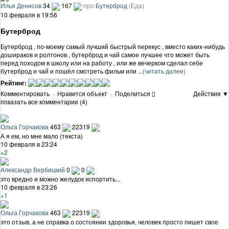
Илья Денисов
34
167
про
Бутерброд
(Еда)
10 февраля в 19:56
Бутерброд
Бутерброд , по-моему самый лучший быстрый перекус , вместо каких-нибудь
дошираков и ролтонов , бутерброд и чай самое лучшее что может быть
перед походом в школу или на работу , или же вечерком сделал себе
бутерброд и чай и пошёл смотреть фильм или ...
(читать далее)
Рейтинг:
Комментировать
·
Нравится объект
·
Поделиться
Действия ▼
показать все комментарии (4)
Ольга Горчакова
463
22319
А я ем, но мне мало (текста)
10 февраля в 23:24
+2
Александр Вербицкий
0
0
это вредно и можно желудок испортить...
10 февраля в 23:26
+1
Ольга Горчакова
463
22319
это отзыв, а не справка о состоянии здоровья, человек просто пишет свое