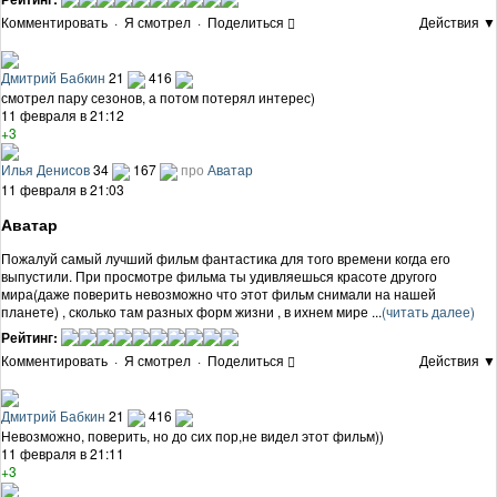
Комментировать
·
Я смотрел
·
Поделиться
Действия ▼
Дмитрий Бабкин
21
416
смотрел пару сезонов, а потом потерял интерес)
11 февраля в 21:12
+3
Илья Денисов
34
167
про
Аватар
11 февраля в 21:03
Аватар
Пожалуй самый лучший фильм фантастика для того времени когда его
выпустили. При просмотре фильма ты удивляешься красоте другого
мира(даже поверить невозможно что этот фильм снимали на нашей
планете) , сколько там разных форм жизни , в ихнем мире ...
(читать далее)
Рейтинг:
Комментировать
·
Я смотрел
·
Поделиться
Действия ▼
Дмитрий Бабкин
21
416
Невозможно, поверить, но до сих пор,не видел этот фильм))
11 февраля в 21:11
+3