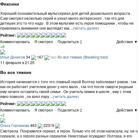
Фиксики
Хороший познавательный мультсериал для детей дошкольного возраста .
Сам смотрел несколько серий и узнал много интересного , так что для
детишек это то что надо . В этом мультике есть герои помощники , чтобы не
привлекать внимания они выглядят как ...
(читать далее)
Рейтинг:
Комментировать
·
Я смотрел
·
Поделиться
Действия ▼
+6
Илья Денисов
34
167
про
Во все тяжкие (Breaking bad)
11 февраля в 21:25
Во все тяжкие
История начинается с того что главный герой Волтер заболевает раком , так
как он работает учителем денег у него мало , так что после смерти родным
ему нечего оставлять своей семье . Он учитель химии в школе , ему с этим
явно повезло , он взял пару ...
(читать далее)
Рейтинг:
Комментировать
·
Я смотрел
·
Поделиться
Действия ▼
+2
Ольга Горчакова
463
22319
Смотрела. Понравился сериал, и герои. Только что об этом написала, ну, не о
сериале, а о героях разных сериалов. Некоторые осуждают Уолтера, я его