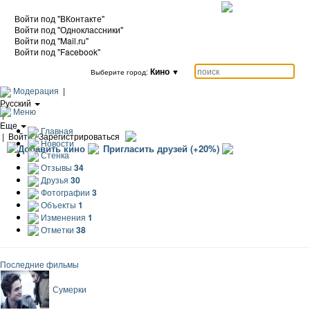
Войти под "ВКонтакте"
Войти под "Одноклассники"
Войти под "Mail.ru"
Войти под "Facebook"
Кино
▼
Выберите город:
Модерация
|
Русский
Меню
|
Еще
Главная
|
Войти / Зарегистрироваться
Новости
Добавить кино
Пригласить друзей (+20%)
Стенка
Отзывы
34
Друзья
30
Фотографии
3
Объекты
1
Изменения
1
Отметки
38
Последние фильмы
Сумерки