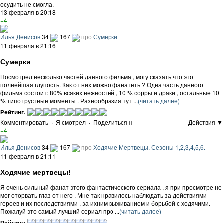
осудить не смогла.
13 февраля в 20:18
+4
Илья Денисов
34
167
про
Сумерки
11 февраля в 21:16
Сумерки
Посмотрел несколько частей данного фильма , могу сказать что это
полнейшая глупость. Как от них можно фанатеть ? Одна часть данного
фильма состоит: 80% всяких нежностей , 10 % сорры и драки , остальные 10
% типо грустные моменты . Разнообразия тут ...
(читать далее)
Рейтинг:
Комментировать
·
Я смотрел
·
Поделиться
Действия ▼
+4
Илья Денисов
34
167
про
Ходячие Мертвецы. Сезоны 1,2,3,4,5,6.
11 февраля в 21:11
Ходячие мертвецы!
Я очень сильный фанат этого фантастического сериала , я при просмотре не
мог оторвать глаз от него . Мне так нравилось наблюдать за действиями
героев и их последствиями , за ихним выживанием и борьбой с ходячими.
Пожалуй это самый лучший сериал про ...
(читать далее)
Рейтинг: