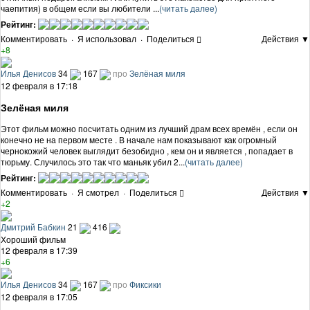
чаепития) в общем если вы любители ...
(читать далее)
Рейтинг:
Комментировать
·
Я использовал
·
Поделиться
Действия ▼
+8
Илья Денисов
34
167
про
Зелёная миля
12 февраля в 17:18
Зелёная миля
Этот фильм можно посчитать одним из лучший драм всех времён , если он
конечно не на первом месте . В начале нам показывают как огромный
чернокожий человек выглядит безобидно , кем он и является , попадает в
тюрьму. Случилось это так что маньяк убил 2...
(читать далее)
Рейтинг:
Комментировать
·
Я смотрел
·
Поделиться
Действия ▼
+2
Дмитрий Бабкин
21
416
Хороший фильм
12 февраля в 17:39
+6
Илья Денисов
34
167
про
Фиксики
12 февраля в 17:05