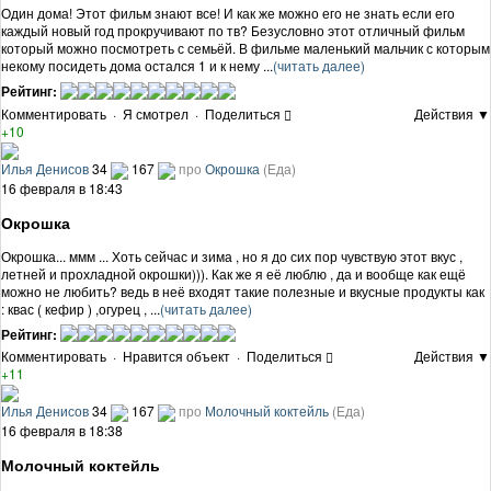
Один дома! Этот фильм знают все! И как же можно его не знать если его
каждый новый год прокручивают по тв? Безусловно этот отличный фильм
который можно посмотреть с семьёй. В фильме маленький мальчик с которым
некому посидеть дома остался 1 и к нему ...
(читать далее)
Рейтинг:
Комментировать
·
Я смотрел
·
Поделиться
Действия ▼
+10
Илья Денисов
34
167
про
Окрошка
(Еда)
16 февраля в 18:43
Окрошка
Окрошка... ммм ... Хоть сейчас и зима , но я до сих пор чувствую этот вкус ,
летней и прохладной окрошки))). Как же я её люблю , да и вообще как ещё
можно не любить? ведь в неё входят такие полезные и вкусные продукты как
: квас ( кефир ) ,огурец , ...
(читать далее)
Рейтинг:
Комментировать
·
Нравится объект
·
Поделиться
Действия ▼
+11
Илья Денисов
34
167
про
Молочный коктейль
(Еда)
16 февраля в 18:38
Молочный коктейль