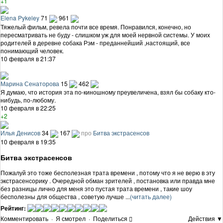
+1
Elena Pykeley
71
961
Тяжелый фильм, ревела почти все время. Понравился, конечно, но
пересматривать не буду - слишком уж для моей нервной системы. У моих
родителей в деревне собака Рэм - преданнейший ,настоящий, все
понимающий человек.
10 февраля в 21:37
Марина Сенаторова
15
462
Я думаю, что история эта по-киношному преувеличена, взял бы собаку кто-
нибудь, по-любому.
10 февраля в 22:25
+2
Илья Денисов
34
167
про
Битва экстрасенсов
10 февраля в 19:35
Битва экстрасенсов
Пожалуй это тоже бесполезная трата времени , потому что я не верю в эту
экстрасенсорику . Очередной обман зрителей , постановка или правда мне
без разницы лично для меня это пустая трата времени , такие шоу
бесполезны для общества , советую лучше ...
(читать далее)
Рейтинг:
Комментировать
·
Я смотрел
·
Поделиться
Действия ▼