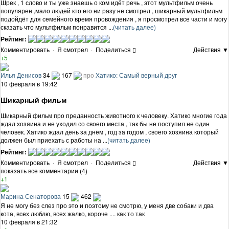
Шрек , 1 слово и ты уже знаешь о ком идёт речь , этот мультфильм очень
популярен ,мало людей кто его ни разу не смотрел , шикарный мультфильм
подойдёт для семейного время провождения , я просмотрел все части и могу
сказать что мультфильм понравится ...
(читать далее)
Рейтинг:
Комментировать
·
Я смотрел
·
Поделиться
Действия ▼
+5
Илья Денисов
34
167
про
Хатико: Самый верный друг
10 февраля в 19:42
Шикарный фильм
Шикарный фильм про преданность животного к человеку. Хатико многие года
ждал хозяина и не уходил со своего места , так бы не поступил не один
человек. Хатико ждал день за днём , год за годом , своего хозяина который
должен был приехать с работы на ...
(читать далее)
Рейтинг:
Комментировать
·
Я смотрел
·
Поделиться
Действия ▼
показать все комментарии (4)
+1
Марина Сенаторова
15
462
Я не могу без слез про это и поэтому не смотрю, у меня две собаки и два
кота, всех люблю, всех жалко, короче .... как то так
10 февраля в 21:32