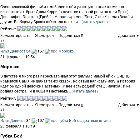
Очень классный фильм! и тем более в нём участвуют такие всемирно-
известные актёры : Джим Керри (в качестве главной роли он же и Брюс) ,
Дженнифер Энистон (Грейс) , Морган Фримен (Бог) , Стив Кэрелл (Эван) и
другие. В общем у Брюса всё стало плохо и ...
(читать далее)
Рейтинг:
Комментировать
·
Я смотрел
·
Поделиться
Действия ▼
+7
Илья Денисов
34
167
про
Морозко
21 февраля в 10:54
Морозко
В детстве я много раз пересматривал этот фильм с мамой ей он ОЧЕНЬ
нравился! Сам я не фанат таких сказок , но отзыв написать могу))) История
идёт об одной девочке Настеньки .У неё есть родной отец , мачиха , и не
родная сестра . И в общем Настенька ...
(читать далее)
Рейтинг:
Комментировать
·
Я смотрел
·
Поделиться
Действия ▼
+11
Илья Денисов
34
167
про
Губка Боб квадратные штаны
20 февраля в 16:19
Губка Боб