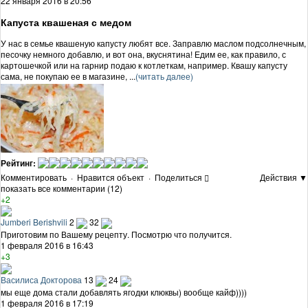
22 января 2016 в 20:56
Капуста квашеная с медом
У нас в семье квашеную капусту любят все. Заправлю маслом подсолнечным,
песочку немного добавлю, и вот она, вкуснятина! Едим ее, как правило, с
картошечкой или на гарнир подаю к котлеткам, например. Квашу капусту
сама, не покупаю ее в магазине, ...
(читать далее)
Рейтинг:
Комментировать
·
Нравится объект
·
Поделиться
Действия ▼
показать все комментарии (12)
+2
Jumberi Berishvili
2
32
Приготовим по Вашему рецепту. Посмотрю что получится.
1 февраля 2016 в 16:43
+3
Василиса Докторова
13
24
мы еще дома стали добавлять ягодки клюквы) вообще кайф))))
1 февраля 2016 в 17:19