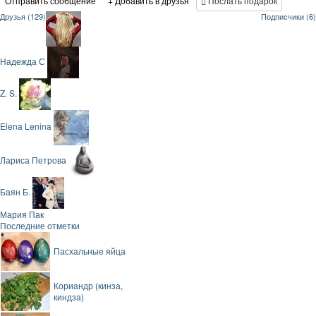
Отправить сообщение
+ Добавить в друзья
Послать подарок
Друзья (129)
Подписчики (6)
Надежда С
Z. S.
Elena Lenina
Лариса Петрова
Баян Б.
Мария Пак
Последние отметки
Пасхальные яйца
Кориандр (кинза,
киндза)