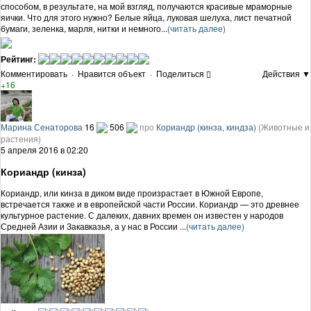
способом, в результате, на мой взгляд, получаются красивые мраморные
яички. Что для этого нужно? Белые яйца, луковая шелуха, лист печатной
бумаги, зеленка, марля, нитки и немного...
(читать далее)
Рейтинг:
Комментировать
·
Нравится объект
·
Поделиться
Действия ▼
+16
Марина Сенаторова
16
506
про
Кориандр (кинза, киндза)
(Животные и
растения)
5 апреля 2016 в 02:20
Кориандр (кинза)
Кориандр, или кинза в диком виде произрастает в Южной Европе,
встречается также и в европейской части России. Кориандр — это древнее
культурное растение. С далеких, давних времен он известен у народов
Средней Азии и Закавказья, а у нас в России ...
(читать далее)