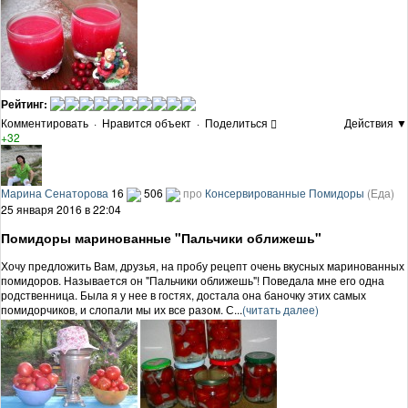
Рейтинг:
Комментировать
·
Нравится объект
·
Поделиться
Действия ▼
+32
Марина Сенаторова
16
506
про
Консервированные Помидоры
(Еда)
25 января 2016 в 22:04
Помидоры маринованные "Пальчики оближешь"
Хочу предложить Вам, друзья, на пробу рецепт очень вкусных маринованных
помидоров. Называется он "Пальчики оближешь"! Поведала мне его одна
родственница. Была я у нее в гостях, достала она баночку этих самых
помидорчиков, и слопали мы их все разом. С...
(читать далее)