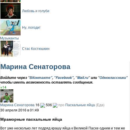
Любовь и голуби
Ну, погоди!
Музыканты
Стас Костюшкин
Марина Сенаторова
Войдите через
"ВКонтакте"
,
"Facebook"
,
"Mail.ru"
или
"Одноклассники"
чтобы иметь возможность оставлять сообщения.
+14
Марина Сенаторова
16
506
про
Пасхальные яйца
(Еда)
30 апреля 2016 в 01:49
Мраморные пасхальные яйца
Вот уже несколько лет подряд крашу яйца к Великой Пасхе одним и тем же