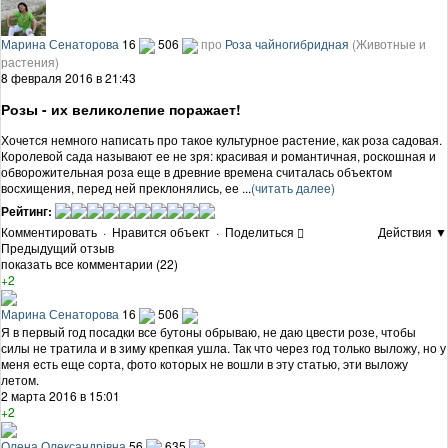
Марина Сенаторова
16
506
про
Роза чайногибридная
(Животные и
растения)
8 февраля 2016 в 21:43
Розы - их великолепие поражает!
Хочется немного написать про такое культурное растение, как роза садовая.
Королевой сада называют ее не зря: красивая и романтичная, роскошная и
обворожительная роза еще в древние времена считалась объектом
восхищения, перед ней преклонялись, ее ...
(читать далее)
Рейтинг:
Комментировать
·
Нравится объект
·
Поделиться
Действия ▼
Предыдущий отзыв
показать все комментарии (22)
+2
Марина Сенаторова
16
506
Я в первый год посадки все бутоны обрываю, не даю цвести розе, чтобы
силы не тратила и в зиму крепкая ушла. Так что через год только выложу, но у
меня есть еще сорта, фото которых не вошли в эту статью, эти выложу
летом.
2 марта 2016 в 15:01
+2
Олена Олександрівна
56
635