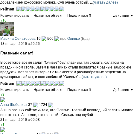
добавлением кокосового молока. Суп очень острый, ...
(читать далее)
Рейтинг:
Комментировать
·
Нравится объект
·
Поделиться
Действия ▼
+16
Марина Сенаторова
16
506
про
Оливье
(Еда)
18 января 2016 в 20:26
Главный салат!
В советское время салат "Оливье" был главным, так сказать, салатом на
праздничном столе. Затем в магазинах стали появляться разные заморские
продукты, появился интернет с множеством разнообразных рецептов на
кулинарных сайтах, и наш любимый "Оливье" ...
(читать далее)
Рейтинг:
Комментировать
·
Нравится объект
·
Поделиться
Действия ▼
+3
Анна Шебелист
37
1724
А я на разных сайтах читаю, что Оливье - главный новогодний салат и многие
его готовят. А по мне, так главный - Сельдь под шубой
21 января 2016 в 00:08
+1