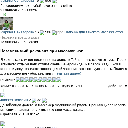
Марина Сенаторова
16
506
Да, селедочку под шубой тоже очень люблю
21 января 2016 в 00:34
+19
Марина Сенаторова
16
506
про
Палочка для тайского массажа стоп
(Техника и все для дома)
18 января 2016 в 20:09
Незаменимый реквизит при массаже ног
Я делаю массаж ног постоянно находясь в Тайланде во время отпуска. После
активного отдыха ноги устают очень. Вечером идешь в салон, садишься в
кресло и девушка-массажистка целый час помогает снять усталость. Палочка
для массажа ног - обязательный ...
(читать далее)
Рейтинг:
Комментировать
·
Я использовал
·
Поделиться
Действия ▼
+1
Jumberi Berishvili
2
32
До Тайланда далеко, а массажёр медицинский рядом. Вращающиеся головки
массируют стопы ног и икры похлеще массажистки.
6 февраля 2016 в 01:52