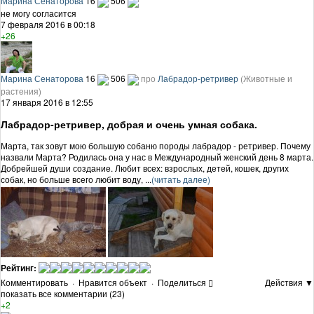
Марина Сенаторова
16
506
не могу согласится
7 февраля 2016 в 00:18
+26
Марина Сенаторова
16
506
про
Лабрадор-ретривер
(Животные и
растения)
17 января 2016 в 12:55
Лабрадор-ретривер, добрая и очень умная собака.
Марта, так зовут мою большую собаню породы лабрадор - ретривер. Почему
назвали Марта? Родилась она у нас в Международный женский день 8 марта.
Добрейшей души создание. Любит всех: взрослых, детей, кошек, других
собак, но больше всего любит воду, ...
(читать далее)
Рейтинг:
Комментировать
·
Нравится объект
·
Поделиться
Действия ▼
показать все комментарии (23)
+2