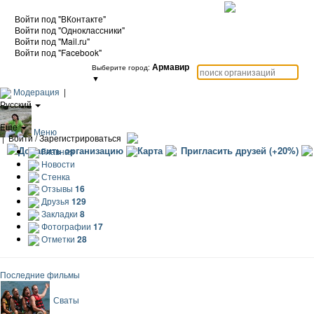
Войти под "ВКонтакте"
Войти под "Одноклассники"
Войти под "Mail.ru"
Войти под "Facebook"
Армавир
Выберите город:
▼
Модерация
|
Русский
|
Еще
Меню
|
Войти / Зарегистрироваться
Добавить организацию
Карта
Пригласить друзей (+20%)
Главная
Новости
Стенка
Отзывы
16
Друзья
129
Закладки
8
Фотографии
17
Отметки
28
Последние фильмы
Сваты