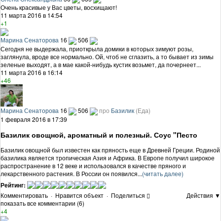
Очень красивые у Вас цветы, восхищают!
11 марта 2016 в 14:54
+1
Марина Сенаторова
16
506
Сегодня не выдержала, приоткрыла домики в которых зимуют розы,
заглянула, вроде все нормально. Ой, чтоб не сглазить, а то бывает из зимы
зеленые выходят, а в мае какой-нибудь кустик возьмет, да почернеет...
11 марта 2016 в 16:14
+46
Марина Сенаторова
16
506
про
Базилик
(Еда)
1 февраля 2016 в 17:39
Базилик овощной, ароматный и полезный. Соус "Песто
Базилик овощной был известен как пряность еще в Древней Греции. Родиной
базилика является тропическая Азия и Африка. В Европе получил широкое
распространение в 12 веке и использовался в качестве пряного и
лекарственного растения. В России он появился...
(читать далее)
Рейтинг:
Комментировать
·
Нравится объект
·
Поделиться
Действия ▼
показать все комментарии (6)
+4