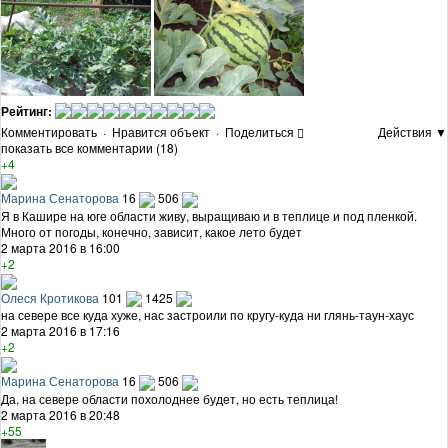
Рейтинг:
Комментировать
·
Нравится объект
·
Поделиться
Действия ▼
показать все комментарии (18)
+4
Марина Сенаторова
16
506
Я в Кашире на юге области живу, выращиваю и в теплице и под пленкой.
Много от погоды, конечно, зависит, какое лето будет
2 марта 2016 в 16:00
+2
Олеся Кротикова
101
1425
на севере все куда хуже, нас застроили по кругу-куда ни глянь-таун-хаус
2 марта 2016 в 17:16
+2
Марина Сенаторова
16
506
Да, на севере области похолоднее будет, но есть теплица!
2 марта 2016 в 20:48
+55