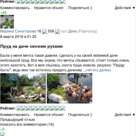
Рейтинг:
Комментировать
·
Нравится объект
·
Поделиться
Действия ▼
+45
Марина Сенаторова
16
506
про
Дача
(Flapгород)
8 марта 2016 в 01:35
Пруд на даче своими руками
Была у меня мечта такая давняя, сделать у на своей любимой даче
небольшой пруд. Все мы знаем, что мечты сбываются, стоит только очень
этого захотеть. Вот и моя сбылась, охота пуще неволи, решено: "Пруду
быть!", ведь мне так хотелось придать дачному ...
(читать далее)
Рейтинг:
Комментировать
·
Нравится объект
·
Поделиться
Действия ▼
Предыдущий отзыв
показать все комментарии (16)
+5