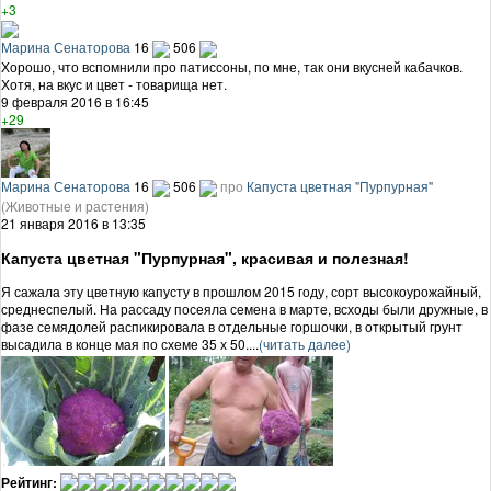
+3
Марина Сенаторова
16
506
Хорошо, что вспомнили про патиссоны, по мне, так они вкусней кабачков.
Хотя, на вкус и цвет - товарища нет.
9 февраля 2016 в 16:45
+29
Марина Сенаторова
16
506
про
Капуста цветная "Пурпурная"
(Животные и растения)
21 января 2016 в 13:35
Капуста цветная "Пурпурная", красивая и полезная!
Я сажала эту цветную капусту в прошлом 2015 году, сорт высокоурожайный,
среднеспелый. На рассаду посеяла семена в марте, всходы были дружные, в
фазе семядолей распикировала в отдельные горшочки, в открытый грунт
высадила в конце мая по схеме 35 х 50....
(читать далее)
Рейтинг: