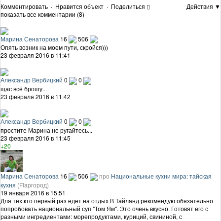
Комментировать
·
Нравится объект
·
Поделиться
Действия ▼
показать все комментарии (8)
Марина Сенаторова
16
506
Опять возник на моем пути, скройся)))
23 февраля 2016 в 11:41
Александр Вербицкий
0
0
щас всё брошу...
23 февраля 2016 в 11:42
Александр Вербицкий
0
0
простите Марина не ругайтесь...
23 февраля 2016 в 11:45
+20
Марина Сенаторова
16
506
про
Национальные кухни мира: тайская
кухня
(Flapгород)
19 января 2016 в 15:51
Для тех кто первый раз едет на отдых В Тайланд рекомендую обязательно
попробовать национальный суп "Том Ям". Это очень вкусно. Готовят его с
разными ингредиентами: морепродуктами, куриций, свининой, с