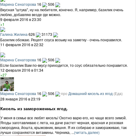
Марина Сенаторова
16
506
Вкусная "штука", ну на любителя, конечно. Я, например, базилик очень
люблю, добавляю везде где можно.
9 февраля 2016 в 23:30
+1
Галина Жилина
626
31173
Базилик обожаю. Рецепт соуса возьму на заметку - очень понравился.
11 февраля 2016 в 22:32
Марина Сенаторова
16
506
Если базилик Вам по-вкусу приходится, то соус обязательно понравится.
12 февраля 2016 в 01:34
+27
Марина Сенаторова
16
506
про
Домашний кисель из ягод
(Еда)
28 января 2016 в 23:19
Кисель из замороженных ягод.
У меня в семье все любят кисель! Охотно варю его, но чаще всего зимой.
Ягоды заготавливаю с лета, на даче растет черная, красная и розовая
смородина, йошта, крыжовник, вишня. Я их собираю и замораживаю, так
лучше сохраняются витамины. Черника, ...
(читать далее)