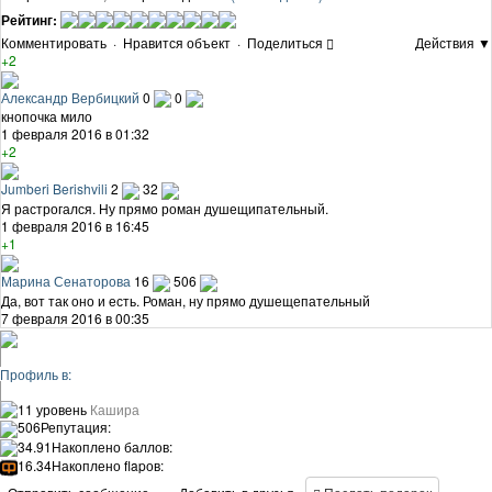
Рейтинг:
Комментировать
·
Нравится объект
·
Поделиться
Действия ▼
+2
Александр Вербицкий
0
0
кнопочка мило
1 февраля 2016 в 01:32
+2
Jumberi Berishvili
2
32
Я растрогался. Ну прямо роман душещипательный.
1 февраля 2016 в 16:45
+1
Марина Сенаторова
16
506
Да, вот так оно и есть. Роман, ну прямо душещепательный
7 февраля 2016 в 00:35
Профиль в:
11 уровень
Кашира
506
Репутация:
34.91
Накоплено баллов:
16.34
Накоплено flapов: