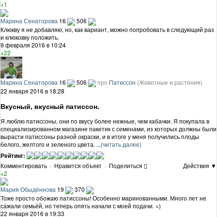
+1
Марина Сенаторова
16
506
Клюкву я не добавляю, но, как вариант, можно попробовать в следующий раз
и клюковку положить.
9 февраля 2016 в 10:24
+22
Марина Сенаторова
16
506
про
Патиссон
(Животные и растения)
22 января 2016 в 18:28
Вкусный, вкусный патиссон.
Я люблю патиссоны, они по вкусу более нежные, чем кабачки. Я покупала в
специализированном магазине пакетик с семенами, из которых должны были
вырасти патиссоны разной окраски, и в итоге у меня получились плоды
белого, желтого и зеленого цвета. ...
(читать далее)
Рейтинг:
Комментировать
·
Нравится объект
·
Поделиться
Действия ▼
+2
Мария Обыдённова
19
370
Тоже просто обожаю патиссоны! Особенно маринованными. Много лет не
сажали семьёй, но теперь опять начали с моей подачи. =)
22 января 2016 в 19:33