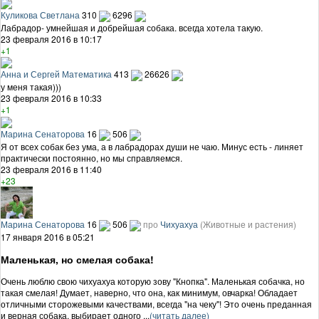
Куликова Светлана
310
6296
Лабрадор- умнейшая и добрейшая собака. всегда хотела такую.
23 февраля 2016 в 10:17
+1
Анна и Сергей Математика
413
26626
у меня такая)))
23 февраля 2016 в 10:33
+1
Марина Сенаторова
16
506
Я от всех собак без ума, а в лабрадорах души не чаю. Минус есть - линяет
практически постоянно, но мы справляемся.
23 февраля 2016 в 11:40
+23
Марина Сенаторова
16
506
про
Чихуахуа
(Животные и растения)
17 января 2016 в 05:21
Маленькая, но смелая собака!
Очень люблю свою чихуахуа которую зову "Кнопка". Маленькая собачка, но
такая смелая! Думает, наверно, что она, как минимум, овчарка! Обладает
отличными сторожевыми качествами, всегда "на чеку"! Это очень преданная
и верная собака, выбирает одного ...
(читать далее)