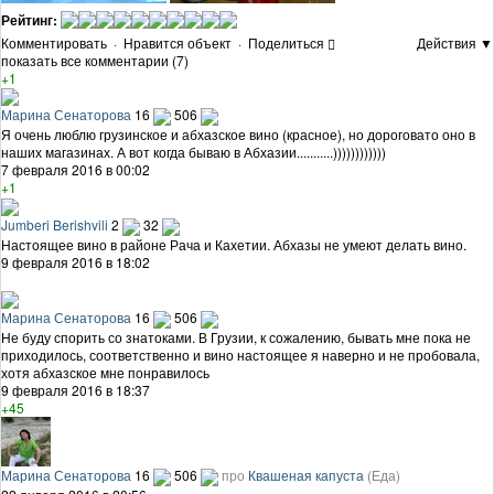
Рейтинг:
Комментировать
·
Нравится объект
·
Поделиться
Действия ▼
показать все комментарии (7)
+1
Марина Сенаторова
16
506
Я очень люблю грузинское и абхазское вино (красное), но дороговато оно в
наших магазинах. А вот когда бываю в Абхазии...........))))))))))))
7 февраля 2016 в 00:02
+1
Jumberi Berishvili
2
32
Настоящее вино в районе Рача и Кахетии. Абхазы не умеют делать вино.
9 февраля 2016 в 18:02
Марина Сенаторова
16
506
Не буду спорить со знатоками. В Грузии, к сожалению, бывать мне пока не
приходилось, соответственно и вино настоящее я наверно и не пробовала,
хотя абхазское мне понравилось
9 февраля 2016 в 18:37
+45
Марина Сенаторова
16
506
про
Квашеная капуста
(Еда)