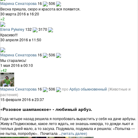
Марина Сенаторова
16
506
Весна пришла, скоро и красота вся появится.
30 марта 2016 в 16:20
+2
Elena Pykeley
132
3170
Красиво!!!
30 апреля 2016 в 11:50
Марина Сенаторова
16
506
Мы старались!
1 мая 2016 в 00:10
+42
Марина Сенаторова
16
506
про
Арбуз обыкновенный
(Животные и
растения)
15 февраля 2016 в 23:37
«Розовое шампанское» - любимый арбуз.
Года четыре назад решила я попробовать вырастить у себя на даче арбузы.
Живу в Подмосковье, какое лето ждать, не знаешь никогда, то дожди льют и
теплых дней мало, а то засуха. Подумала, подумала и решила: «Попытка —
не пытка, попробую». Почитала ...
(читать далее)