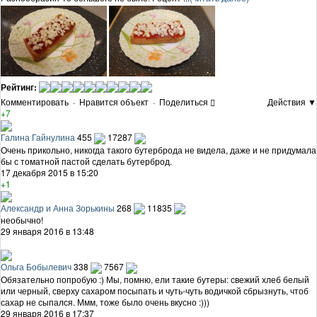
Рейтинг:
Комментировать
·
Нравится объект
·
Поделиться
Действия ▼
+7
Галина Гайнулина
455
17287
Очень прикольно, никогда такого бутерброда не видела, даже и не придумала
бы с томатной пастой сделать бутерброд.
17 декабря 2015 в 15:20
+1
Александр и Анна Зорькины
268
11835
необычно!
29 января 2016 в 13:48
Ольга Бобылевич
338
7567
Обязательно попробую :) Мы, помню, ели такие бутеры: свежий хлеб белый
или черный, сверху сахаром посыпать и чуть-чуть водичкой сбрызнуть, чтоб
сахар не сыпался. Ммм, тоже было очень вкусно :)))
29 января 2016 в 17:37