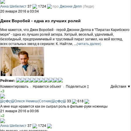
Анна Шебелист
37
1724
про
Джонни Депп
(Люди)
20 января 2016 в 03:04
Джек Воробей - одна из лучших ролей
Мне кажется, что Джек Воробей - герой Джонни Деппа в "Пиратах Карибского
моря" - одна из лучших ролей актера. Хитрый, веселый, удачливый,
безобидный, предприимчивый и трусливый пират затмил, на мой взгляд,
всех остальных звезд в сериале: К. Найтли, ...
(читать далее)
Рейтинг:
Комментировать
·
Нравится объект
·
Поделиться
Действия ▼
+3
இღ✿ღஇОлеся Немеш(Сотник)இღ✿ღஇ
33
618
А мне еще нравится как он сыграл роль в фильме-руки ножницы
21 января 2016 в 00:06
+2
Анна Шебелист
37
1724
Не видела, надо посмотреть