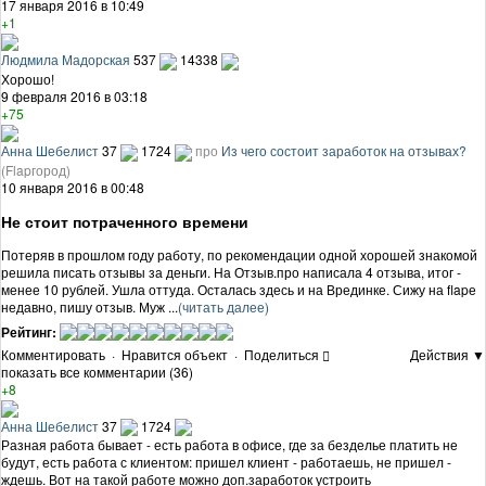
17 января 2016 в 10:49
+1
Людмила Мадорская
537
14338
Хорошо!
9 февраля 2016 в 03:18
+75
Анна Шебелист
37
1724
про
Из чего состоит заработок на отзывах?
(Flapгород)
10 января 2016 в 00:48
Не стоит потраченного времени
Потеряв в прошлом году работу, по рекомендации одной хорошей знакомой
решила писать отзывы за деньги. На Отзыв.про написала 4 отзыва, итог -
менее 10 рублей. Ушла оттуда. Осталась здесь и на Врединке. Сижу на flapе
недавно, пишу отзыв. Муж ...
(читать далее)
Рейтинг:
Комментировать
·
Нравится объект
·
Поделиться
Действия ▼
показать все комментарии (36)
+8
Анна Шебелист
37
1724
Разная работа бывает - есть работа в офисе, где за безделье платить не
будут, есть работа с клиентом: пришел клиент - работаешь, не пришел -
ждешь. Вот на такой работе можно доп.заработок устроить