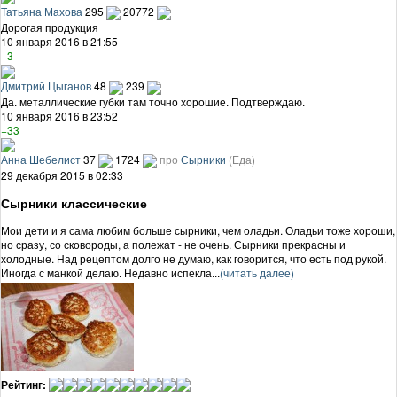
Татьяна Махова
295
20772
Дорогая продукция
10 января 2016 в 21:55
+3
Дмитрий Цыганов
48
239
Да. металлические губки там точно хорошие. Подтверждаю.
10 января 2016 в 23:52
+33
Анна Шебелист
37
1724
про
Сырники
(Еда)
29 декабря 2015 в 02:33
Сырники классические
Мои дети и я сама любим больше сырники, чем оладьи. Оладьи тоже хороши,
но сразу, со сковороды, а полежат - не очень. Сырники прекрасны и
холодные. Над рецептом долго не думаю, как говорится, что есть под рукой.
Иногда с манкой делаю. Недавно испекла...
(читать далее)
Рейтинг: