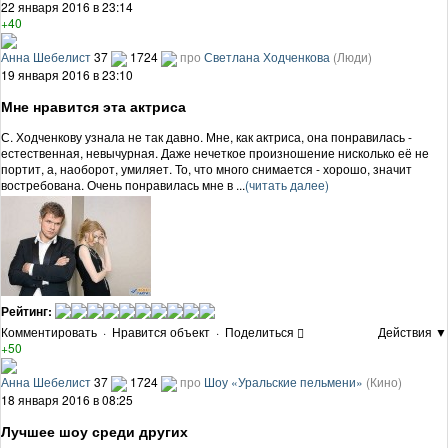
22 января 2016 в 23:14
+40
Анна Шебелист
37
1724
про
Светлана Ходченкова
(Люди)
19 января 2016 в 23:10
Мне нравится эта актриса
С. Ходченкову узнала не так давно. Мне, как актриса, она понравилась -
естественная, невычурная. Даже нечеткое произношение нисколько её не
портит, а, наоборот, умиляет. То, что много снимается - хорошо, значит
востребована. Очень понравилась мне в ...
(читать далее)
Рейтинг:
Комментировать
·
Нравится объект
·
Поделиться
Действия ▼
+50
Анна Шебелист
37
1724
про
Шоу «Уральские пельмени»
(Кино)
18 января 2016 в 08:25
Лучшее шоу среди других