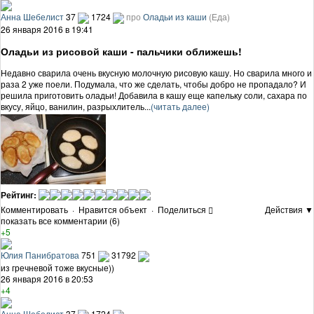
Анна Шебелист
37
1724
про
Оладьи из каши
(Еда)
26 января 2016 в 19:41
Оладьи из рисовой каши - пальчики оближешь!
Недавно сварила очень вкусную молочную рисовую кашу. Но сварила много и
раза 2 уже поели. Подумала, что же сделать, чтобы добро не пропадало? И
решила приготовить оладьи! Добавила в кашу еще капельку соли, сахара по
вкусу, яйцо, ванилин, разрыхлитель...
(читать далее)
Рейтинг:
Комментировать
·
Нравится объект
·
Поделиться
Действия ▼
показать все комментарии (6)
+5
Юлия Панибратова
751
31792
из гречневой тоже вкусные))
26 января 2016 в 20:53
+4
Анна Шебелист
37
1724