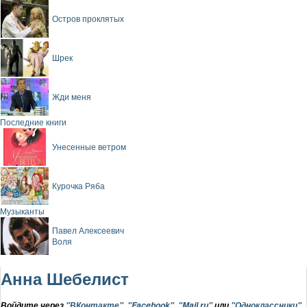
Остров проклятых
Шрек
Жди меня
Последние книги
Унесенные ветром
Курочка Ряба
Музыканты
Павел Алексеевич
Воля
Анна Шебелист
Войдите через
"ВКонтакте"
,
"Facebook"
,
"Mail.ru"
или
"Одноклассники"