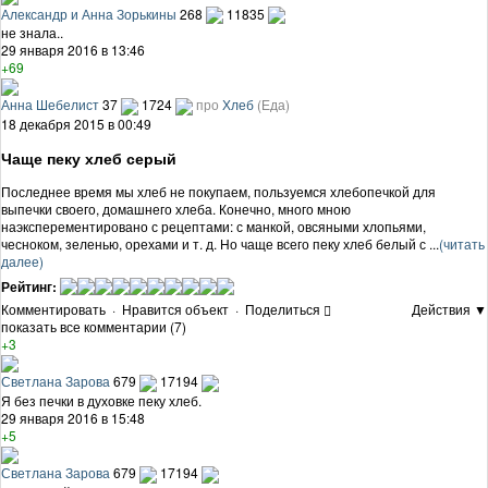
Александр и Анна Зорькины
268
11835
не знала..
29 января 2016 в 13:46
+69
Анна Шебелист
37
1724
про
Хлеб
(Еда)
18 декабря 2015 в 00:49
Чаще пеку хлеб серый
Последнее время мы хлеб не покупаем, пользуемся хлебопечкой для
выпечки своего, домашнего хлеба. Конечно, много мною
наэксперементировано с рецептами: с манкой, овсяными хлопьями,
чесноком, зеленью, орехами и т. д. Но чаще всего пеку хлеб белый с ...
(читать
далее)
Рейтинг:
Комментировать
·
Нравится объект
·
Поделиться
Действия ▼
показать все комментарии (7)
+3
Светлана Зарова
679
17194
Я без печки в духовке пеку хлеб.
29 января 2016 в 15:48
+5
Светлана Зарова
679
17194