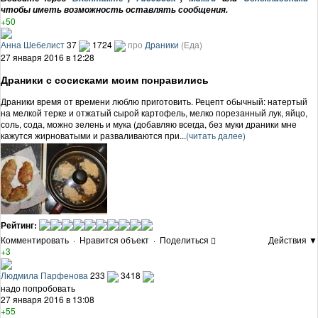
чтобы иметь возможность оставлять сообщения.
+50
Анна Шебелист
37
1724
про
Драники
(Еда)
27 января 2016 в 12:28
Драники с сосисками моим понравились
Драники время от времени люблю приготовить. Рецепт обычный: натертый
на мелкой терке и отжатый сырой картофель, мелко порезанный лук, яйцо,
соль, сода, можно зелень и мука (добавляю всегда, без муки драники мне
кажутся жирноватыми и разваливаются при...
(читать далее)
Рейтинг:
Комментировать
·
Нравится объект
·
Поделиться
Действия ▼
+3
Людмила Парфенова
233
3418
надо попробовать
27 января 2016 в 13:08
+55