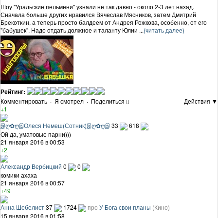
Шоу "Уральские пельмени" узнали не так давно - около 2-3 лет назад.
Сначала больше других нравился Вячеслав Мясников, затем Дмитрий
Брекоткин, а теперь просто балдеем от Андрея Рожкова, особенно, от его
"бабушек". Надо отдать должное и таланту Юлии ...
(читать далее)
Рейтинг:
Комментировать
·
Я смотрел
·
Поделиться
Действия ▼
+1
இღ✿ღஇОлеся Немеш(Сотник)இღ✿ღஇ
33
618
Ой да, уматовые парни)))
21 января 2016 в 00:53
+2
Александр Вербицкий
0
0
комики ахаха
21 января 2016 в 00:57
+49
Анна Шебелист
37
1724
про
У Бога свои планы
(Кино)
15 января 2016 в 01:58