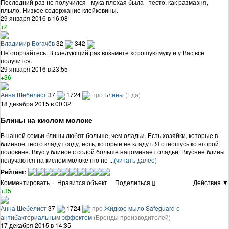
Последний раз не получился - мука плохая была - тесто, как размазня,
плыло. Низкое содержание клейковины.
29 января 2016 в 16:08
+2
Владимир Богачёв
32
342
Не огорчайтесь. В следующий раз возьмёте хорошую муку и у Вас всё
получится.
29 января 2016 в 23:55
+36
Анна Шебелист
37
1724
про
Блины
(Еда)
18 декабря 2015 в 00:32
Блины на кислом молоке
В нашей семьи блины любят больше, чем оладьи. Есть хозяйки, которые в
блинное тесто кладут соду, есть, которые не кладут. Я отношусь ко второй
половине. Вкус у блинов с содой больше напоминает оладьи. Вкуснее блины
получаются на кислом молоке (но не ...
(читать далее)
Рейтинг:
Комментировать
·
Нравится объект
·
Поделиться
Действия ▼
+35
Анна Шебелист
37
1724
про
Жидкое мыло Safeguard с
антибактериальным эффектом
(Бренды производителей)
17 декабря 2015 в 14:35