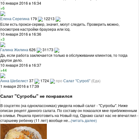
10 января 2016 в 16:34
+6
Елена Серегина
179
12213
Если есть прокси-сервер, значит, могут следить. Проверить можно,
посмотрев настройки браузера или icq.
10 января 2016 в 16:36
+3
Галина Жилина
626
31173
Да, если работа заключается только в обслуживании клиентов, то тогда
другое дело.
10 января 2016 в 16:37
+44
Анна Шебелист
37
1724
про
Салат "Сугроб"
(Еда)
1 января 2016 в 17:39
Салат "Сугробы" не понравился
В соцсетях (на одноклассниках) увидела новый салат - "Сугробы". Ниже
описан рецепт данного салата. По составу он показался мне приближенным
к оливье. Решила приготовить на Новый год. Однако салат нас не впечатлил -
старшему ребенку (11 лет) вообще не...
(читать далее)