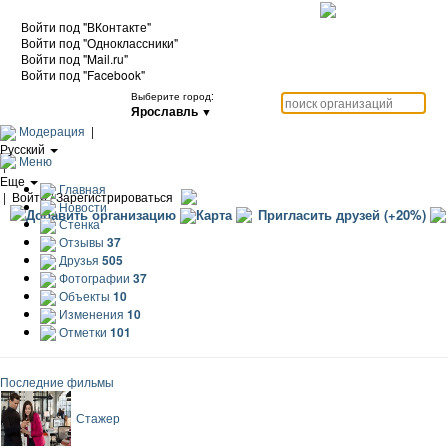
Войти под "ВКонтакте"
Войти под "Одноклассники"
Войти под "Mail.ru"
Войти под "Facebook"
Выберите город:
Ярославль
▼
Модерация
|
Русский
Меню
|
Еще
Главная
|
Войти / Зарегистрироваться
Новости
Добавить организацию
Карта
Пригласить друзей (+20%)
Стенка
Отзывы
37
Друзья
505
Фотографии
37
Объекты
10
Изменения
10
Отметки
101
Последние фильмы
Стажер