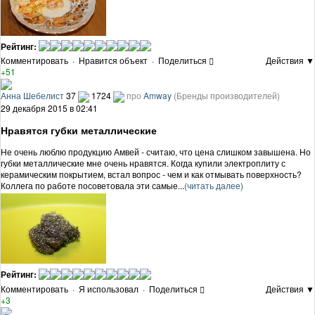
Рейтинг:
Комментировать
·
Нравится объект
·
Поделиться
Действия ▼
+51
Анна Шебелист
37
1724
про
Amway
(Бренды производителей)
29 декабря 2015 в 02:41
Нравятся губки металлические
Не очень люблю продукцию Амвей - считаю, что цена слишком завышена. Но
губки металлические мне очень нравятся. Когда купили электроплиту с
керамическим покрытием, встал вопрос - чем и как отмывать поверхность?
Коллега по работе посоветовала эти самые...
(читать далее)
Рейтинг:
Комментировать
·
Я использовал
·
Поделиться
Действия ▼
+3