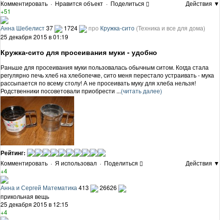
Комментировать
·
Нравится объект
·
Поделиться
Действия ▼
+51
Анна Шебелист
37
1724
про
Кружка-сито
(Техника и все для дома)
25 декабря 2015 в 01:19
Кружка-сито для просеивания муки - удобно
Раньше для просеивания муки пользовалась обычным ситом. Когда стала
регулярно печь хлеб на хлебопечке, сито меня перестало устраивать - мука
рассыпается по всему столу! А не просеивать муку для хлеба нельзя!
Родственники посоветовали приобрести ...
(читать далее)
Рейтинг:
Комментировать
·
Я использовал
·
Поделиться
Действия ▼
+4
Анна и Сергей Математика
413
26626
прикольная вещь
25 декабря 2015 в 12:15
+4