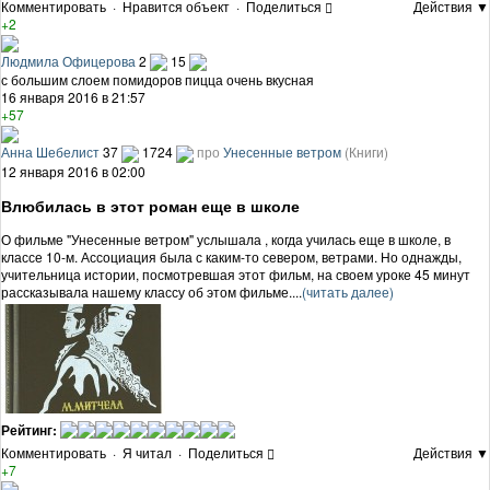
Комментировать
·
Нравится объект
·
Поделиться
Действия ▼
+2
Людмила Офицерова
2
15
с большим слоем помидоров пицца очень вкусная
16 января 2016 в 21:57
+57
Анна Шебелист
37
1724
про
Унесенные ветром
(Книги)
12 января 2016 в 02:00
Влюбилась в этот роман еще в школе
О фильме "Унесенные ветром" услышала , когда училась еще в школе, в
классе 10-м. Ассоциация была с каким-то севером, ветрами. Но однажды,
учительница истории, посмотревшая этот фильм, на своем уроке 45 минут
рассказывала нашему классу об этом фильме....
(читать далее)
Рейтинг:
Комментировать
·
Я читал
·
Поделиться
Действия ▼
+7