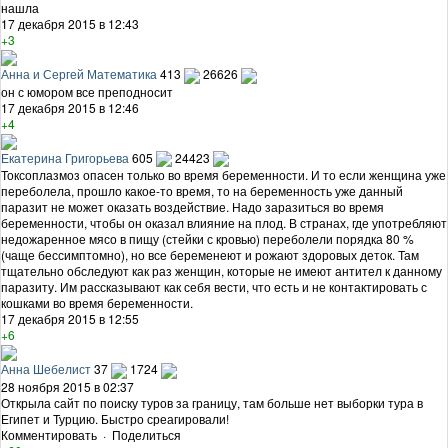
нашла
17 декабря 2015 в 12:43
+3
Анна и Сергей Математика
413
26626
он с юмором все преподносит
17 декабря 2015 в 12:46
+4
Екатерина Григорьева
605
24423
Токсоплазмоз опасен только во время беременности. И то если женщина уже
переболела, прошло какое-то время, то на беременность уже данный
паразит не может оказать воздействие. Надо заразиться во время
беременности, чтобы он оказал влияние на плод. В странах, где употребляют
недожаренное мясо в пищу (стейки с кровью) переболели порядка 80 %
(чаще бессимптомно), но все беременеют и рожают здоровых деток. Там
тщательно обследуют как раз женщин, которые не имеют антител к данному
паразиту. Им рассказывают как себя вести, что есть и не контактировать с
кошками во время беременности.
17 декабря 2015 в 12:55
+6
Анна Шебелист
37
1724
28 ноября 2015 в 02:37
Открыла сайт по поиску туров за границу, там больше нет выборки тура в
Египет и Турцию. Быстро среагировали!
Комментировать
·
Поделиться