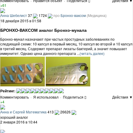
Комментировать
·
Нравится объект
·
Поделиться
Действия ▼
+61
Анна Шебелист
37
1724
про
Бронхо-ваксом
(Медицина)
18 декабря 2015 в 01:58
БРОНХО-ВАКСОМ аналог Бронхо-мунала
Бронхо-мунал назначают при частых простудных заболеваниях по
следующей схеме: 10 капсул в первый месяц, 10 капсул во второй и 10 капсул
в третий месяц. Содержит препарат лизаты бактерий, а значит повышает
иммунитет. Однако цена данного препарата ...
(читать далее)
Рейтинг:
Комментировать
·
Я использовал
·
Поделиться
Действия ▼
+4
Анна и Сергей Математика
413
26626
хороший аналог
2 января 2016 в 10:44