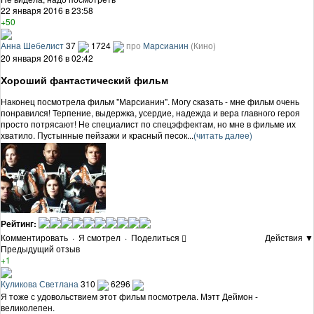
22 января 2016 в 23:58
+50
Анна Шебелист
37
1724
про
Марсианин
(Кино)
20 января 2016 в 02:42
Хороший фантастический фильм
Наконец посмотрела фильм "Марсианин". Могу сказать - мне фильм очень
понравился! Терпение, выдержка, усердие, надежда и вера главного героя
просто потрясают! Не специалист по спецэффектам, но мне в фильме их
хватило. Пустынные пейзажи и красный песок...
(читать далее)
Рейтинг:
Комментировать
·
Я смотрел
·
Поделиться
Действия ▼
Предыдущий отзыв
+1
Куликова Светлана
310
6296
Я тоже с удовольствием этот фильм посмотрела. Мэтт Деймон -
великолепен.