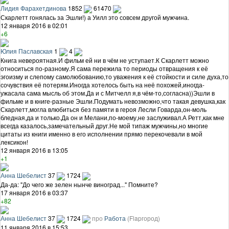
Лидия Фарахетдинова
1852
61470
Скарлетт гонялась за Эшли!) а Уилл это совсем другой мужчина.
12 января 2016 в 02:01
+6
Юлия Паславская
1
4
Книга невероятная.И фильм ей ни в чём не уступает.К Скарлетт можно
относиться по-разному.Я сама пережила то периоды отвращения к её
эгоизму и слепому самолюбованию,то уважения к её стойкости и силе духа,то
сочувствия её потерям.Иногда хотелось быть на неё похожей,иногда-
ужасала сама мысль об этом.Да и с Митчелл я,в чём-то,согласна))Эшли в
фильме и в книге-разные Эшли.Подумать невозможно,что такая девушка,как
Скарлетт,могла влюбиться без памяти в героя Лесли Говарда,он-моль
бледная,да и только.Да он и Мелани,по-моему,не заслуживал.А Ретт,как мне
всегда казалось,замечательный друг.Не мой типаж мужчины,но многие
цитаты из книги именно в его исполнении прямо перекочевали в мой
лексикон!
12 января 2016 в 13:05
+1
Анна Шебелист
37
1724
Да-да: "До чего же зелен нынче виноград..." Помните?
17 января 2016 в 03:37
+82
Анна Шебелист
37
1724
про
Работа
(Flapгород)
11 января 2016 в 15:53