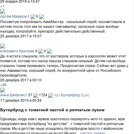
29 января 2016 в 13:47
+1
Артём Макаров
1
0
Посоветую попробовать АкваМастер - назальный спрей, посоветовали в
аптеке после того как не нашел там аквалор, запасные саше вообще
находка, попробуйте, препарат действительно действенный.
25 декабря 2017 в 19:37
елизавета Круглова
0
0
Да, я кстати слышала, что от растворов, которые в аэрозолях может отит
появится, потому что напор прыска слишком сильный. Детям так вообще
страшно таким промывать теперь. Предпочитаю спреи. Сейчас вот дома у
нас Аквамастер, хороший спрей, по конкурентной цене от Российского
производителя.
26 декабря 2017 в 00:10
+46
Анна Шебелист
37
1724
про
Бутерброд
(Еда)
17 декабря 2015 в 00:34
Бутерброд с томатной пастой и репчатым луком
Однажды, когда нам с мужем захотелось перекусить чего-то эдакого, муж
предложил мне бутерброд "из детства" - с томатной пастой и репчатым
луком. Мы в детстве чаще угощались бутербродом просто с майонезом.
Разнообразия-то большого не было! Рецепт ...
(читать далее)