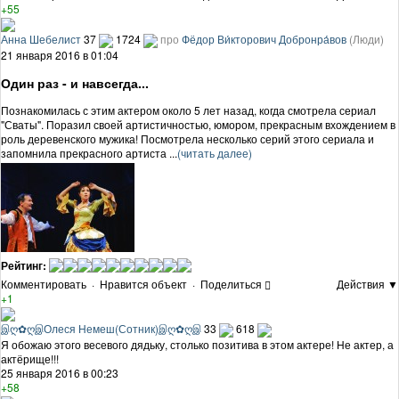
+55
Анна Шебелист
37
1724
про
Фёдор Ви́кторович Добронра́вов
(Люди)
21 января 2016 в 01:04
Один раз - и навсегда...
Познакомилась с этим актером около 5 лет назад, когда смотрела сериал
"Сваты". Поразил своей артистичностью, юмором, прекрасным вхождением в
роль деревенского мужика! Посмотрела несколько серий этого сериала и
запомнила прекрасного артиста ...
(читать далее)
Рейтинг:
Комментировать
·
Нравится объект
·
Поделиться
Действия ▼
+1
இღ✿ღஇОлеся Немеш(Сотник)இღ✿ღஇ
33
618
Я обожаю этого весевого дядьку, столько позитива в этом актере! Не актер, а
актёрище!!!
25 января 2016 в 00:23
+58