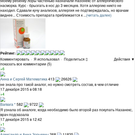
Моему ребенку лоры частенько назначали Назонекс от аллергического
насморка. Курс - брызгать в нос до 3 месяцев. Хотя аллергию никто не
находил. Сдавали кучу анализов, аллергия не подтверждалась, но врачам
виднее... Стоимость препарата приближается к ...
(читать далее)
Рейтинг:
Комментировать
·
Я использовал
·
Поделиться
Действия ▼
показать все комментарии (5)
+6
Анна и Сергей Математика
413
26626
не знала про такой аналог, но нужно смотреть состав, в чем отличие
17 декабря 2015 в 08:18
+4
Ваrваrа *
582
9722
Я узнала об аналоге, когда необходимо было второй раз покупать Назанекс,
врач подсказала
17 декабря 2015 в 12:42
+1
Александр и Анна Зорькины
268
11835