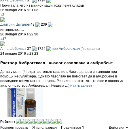
Прочитала, что из манной каши тоже пекут оладьи
26 января 2016 в 21:03
+2
Дмитрий Цыганов
48
239
интересно.......
26 января 2016 в 22:38
+47
Анна Шебелист
37
1724
про
Амброгексал
(Медицина)
24 января 2016 в 23:23
Раствор Амброгексал - аналог лазолвана и амбробене
Дочка у меня (4 года) частенько кашляет. Часто делаем ингаляции при
помощи небулайзера. Однако лазолван не помогает да и амбробене в
последнее время как-то не очень. Решила поискать что-то еще и нашла их
аналог - раствор Амброгексал. Решила ...
(читать далее)
Рейтинг:
Комментировать
·
Я использовал
·
Поделиться
Действия ▼