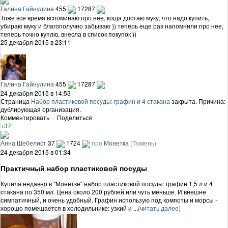
Галина Гайнулина
455
17287
Тоже все время вспоминаю про нее, когда достаю муку, что надо купить,
убираю муку и благополучно забываю )) теперь еще раз напомнили про нее,
теперь точно куплю, внесла в список покупок ))
25 декабря 2015 в 23:11
Галина Гайнулина
455
17287
24 декабря 2015 в 14:53
Страница
Набор пластиковой посуды: графин и 4 стакана
закрыта. Причина:
дублирующая организация.
Комментировать
·
Поделиться
+37
Анна Шебелист
37
1724
про
Монетка
(Тюмень)
24 декабря 2015 в 01:34
Практичный набор пластиковой посуды
Купила недавно в "Монетке" набор пластиковой посуды: графин 1,5 л и 4
стакана по 350 мл. Цена около 200 рублей или чуть меньше. И внешне
симпатичный, и очень удобный. Графин использую под компоты и морсы -
хорошо помещается в холодильнике: узкий и ...
(читать далее)