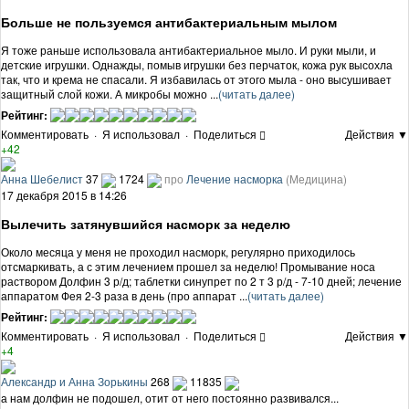
Больше не пользуемся антибактериальным мылом
Я тоже раньше использовала антибактериальное мыло. И руки мыли, и
детские игрушки. Однажды, помыв игрушки без перчаток, кожа рук высохла
так, что и крема не спасали. Я избавилась от этого мыла - оно высушивает
защитный слой кожи. А микробы можно ...
(читать далее)
Рейтинг:
Комментировать
·
Я использовал
·
Поделиться
Действия ▼
+42
Анна Шебелист
37
1724
про
Лечение насморка
(Медицина)
17 декабря 2015 в 14:26
Вылечить затянувшийся насморк за неделю
Около месяца у меня не проходил насморк, регулярно приходилось
отсмаркивать, а с этим лечением прошел за неделю! Промывание носа
раствором Долфин 3 р/д; таблетки синупрет по 2 т 3 р/д - 7-10 дней; лечение
аппаратом Фея 2-3 раза в день (про аппарат ...
(читать далее)
Рейтинг:
Комментировать
·
Я использовал
·
Поделиться
Действия ▼
+4
Александр и Анна Зорькины
268
11835
а нам долфин не подошел, отит от него постоянно развивался...