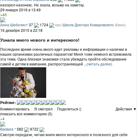
назорел-назонекс. Не знала, возьму на заметку.
29 января 2016 в 13:49
+40
Анна Шебелист
37
1724
про
Школа Доктора Комаровского
(Кино)
16 декабря 2015 в 22:18
Узнала много нового и интересного!
Последнее время очень много идет рекламы и информации о наличии в
наших организмах различных паразитов! Меня тоже немного встревожила
эта тема. Одна близкая знакомая стала убеждать пройти обследование
самой и детям в кампании, распространяющей ...
(читать далее)
Рейтинг:
Комментировать
·
Я смотрел
·
Поделиться
Действия ▼
показать все комментарии (5)
+4
Ваrваrа *
582
9722
Смотрю передачи, читаю книги-много интересного и полезного для себя