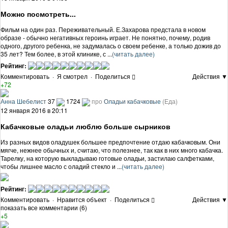
Можно посмотреть...
Фильм на один раз. Переживательный. Е.Захарова предстала в новом
образе - обычно негативных героинь играет. Не понятно, почему, родив
одного, другого ребенка, не задумалась о своем ребенке, а только дожив до
35 лет? Тем более, в этой клинике, с ...
(читать далее)
Рейтинг:
Комментировать
·
Я смотрел
·
Поделиться
Действия ▼
+72
Анна Шебелист
37
1724
про
Оладьи кабачковые
(Еда)
12 января 2016 в 20:11
Кабачковые оладьи люблю больше сырников
Из разных видов оладушек большее предпочтение отдаю кабачковым. Они
мягче, нежнее обычных и, считаю, что полезнее, так как в них много кабачка.
Тарелку, на которую выкладываю готовые оладьи, застилаю салфетками,
чтобы лишнее масло с оладий стекло и ...
(читать далее)
Рейтинг:
Комментировать
·
Нравится объект
·
Поделиться
Действия ▼
показать все комментарии (6)
+5