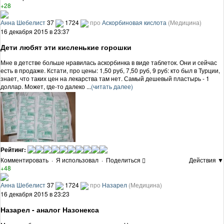
+28
Анна Шебелист
37
1724
про
Аскорбиновая кислота
(Медицина)
16 декабря 2015 в 23:37
Дети любят эти кисленькие горошки
Мне в детстве больше нравилась аскорбинка в виде таблеток. Они и сейчас
есть в продаже. Кстати, про цены: 1,50 руб, 7,50 руб, 9 руб: кто был в Турции,
знает, что таких цен на лекарства там нет. Самый дешевый пластырь - 1
доллар. Может, где-то далеко ...
(читать далее)
Рейтинг:
Комментировать
·
Я использовал
·
Поделиться
Действия ▼
+48
Анна Шебелист
37
1724
про
Назарел
(Медицина)
16 декабря 2015 в 23:23
Назарел - аналог Назонекса