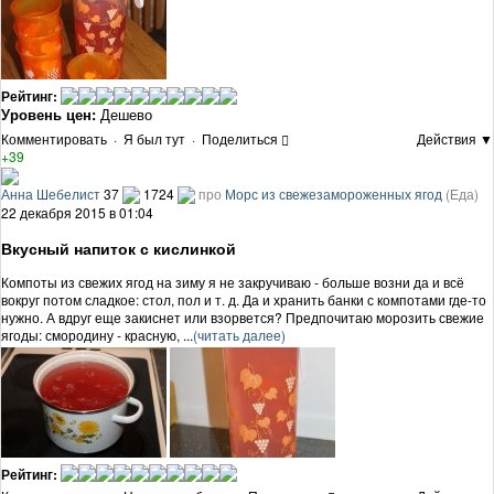
Рейтинг:
Уровень цен:
Дешево
Комментировать
·
Я был тут
·
Поделиться
Действия ▼
+39
Анна Шебелист
37
1724
про
Морс из свежезамороженных ягод
(Еда)
22 декабря 2015 в 01:04
Вкусный напиток с кислинкой
Компоты из свежих ягод на зиму я не закручиваю - больше возни да и всё
вокруг потом сладкое: стол, пол и т. д. Да и хранить банки с компотами где-то
нужно. А вдруг еще закиснет или взорвется? Предпочитаю морозить свежие
ягоды: смородину - красную, ...
(читать далее)
Рейтинг: