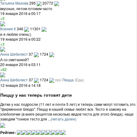
Татьяна Махова
295
20772
вкусные, летом готовим часто
19 января 2016 в 00:17
+5
Ксения К
346
11301
и я люблю очень:)
19 января 2016 в 00:22
+3
Анна Шебелист
37
1724
А со сметанкой?
20 января 2016 в 03:11
+62
Анна Шебелист
37
1724
про
Пицца
(Еда)
12 января 2016 в 14:18
Пиццу у нас теперь готовят дети
Детки у нас подросли (11 лет и почти 5 лет) и теперь сами могут готовить это
"фирменное блюдо". Пиццу в нашей семье любят все. Тесто я завожу на
хлебопечке (в книге рецептов несколько видов теста для этого блюда), чаще
заводим "тонкое тесто для ...
(читать далее)
Рейтинг: