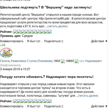
Школьника подтянуть? В "Вершину" надо заглянуть!
Репетиторский центр "Вершина" открылся в нашем городе осенью. Вот
официальный сайт центра: http://репетитор86.рф/ . В репетиторском центре
предлагают услуги репетиторства по всем предметам для всех возрастов,
есть подготовка к ЕГЭ, есть курс ...
(читать далее)
Рейтинг:
Уровень цен:
Средне
Комментировать
·
Я был тут
·
Поделиться
Действия ▼
+24
Гюзель Рамилевна Ступак (Рахимова)
1800
18865
про
Надомаркет
(Нефтеюганск)
3 января 2016 в 15:37
Посуду хотите обновить? Надомаркет пора посетить!
Надомаркет открыли у нас перед самым новым годом. Этот магазин
находится в торговом центре "купец" на втором этаже. Что есть в
надомаркете? Да полно всего для хозяйства: посуда всякая разная,
постельное бельё, полотенца, сувениры, "штучки" для ...
(читать далее)
Рейтинг:
Комментировать
·
Я был тут
·
Поделиться
Действия ▼