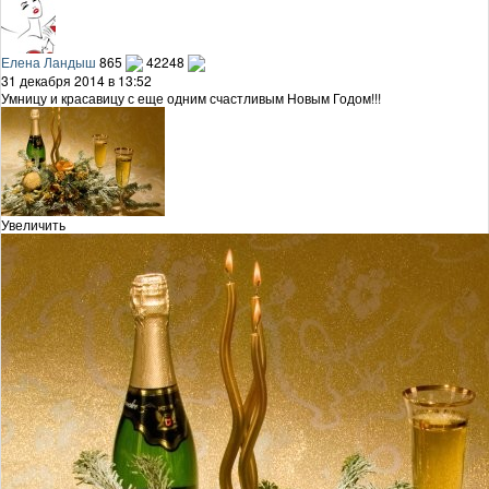
Елена Ландыш
865
42248
31 декабря 2014 в 13:52
Умницу и красавицу с еще одним счастливым Новым Годом!!!
Увеличить