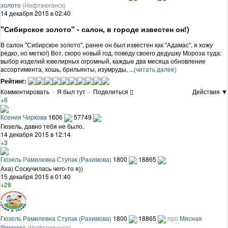
золото
(Нефтеюганск)
14 декабря 2015 в 02:40
"Сибирское золото" - салон, в городе известен он!)
В салон "Сибирское золото", ранее он был известен как "Адамас", я хожу
редко, но метко!) Вот, скоро новый год, поведу своего дедушку Мороза туда:
выбор изделий ювелирных огромный, каждые два месяца обновление
ассортимента, хошь, брильянты, изумруды, ...
(читать далее)
Рейтинг:
Комментировать
·
Я был тут
·
Поделиться
Действия ▼
+6
Ксения Чиркова
1606
57749
Гюзель, давно тебя не было.
14 декабря 2015 в 12:14
+3
Гюзель Рамилевна Ступак (Рахимова)
1800
18865
Аха) Соскучилась чего-то я))
15 декабря 2015 в 01:40
+28
Гюзель Рамилевна Ступак (Рахимова)
1800
18865
про
Мясная
Ярмарка
(Нефтеюганск)