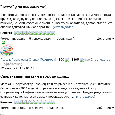
"Тотто" для нас само то!)
У нашего маленького сынишки что-то пошло не так, дело в том, что он стал
при ходьбе одну ногу подворачивать, как Чарли Чаплин. Так то смешно,
конечно, но блин, совсем не смешно. Посетили ортопеда, доктор сказал, что
опорно двигательный аппарат не ...
(читать далее)
Рейтинг:
Комментировать
·
Я использовал
·
Поделиться
Действия ▼
+29
Гюзель Рамилевна Ступак (Рахимова)
1800
18865
про
Спортмастер
(Нефтеюганск)
12 января 2015 в 01:41
Спортивный магазин в городе один...
Магазин Спортмастер наконец-то и открылся и а Нефтеюганске! Открытие
было осенью 2014 года. А то раньше приходилось ездить в Сургут.
Спортмастер в Нефтеюганске меня вполне устраивает. Будучи родителями
четверых детей мы всей семьёй посещаем этот ...
(читать далее)
Рейтинг:
Комментировать
·
Я был тут
·
Поделиться
Действия ▼
+4