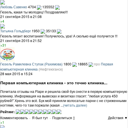
Любовь Савенко
4704
135552
Гюзель, какая ты молодец! Поздравляю!!!
21 сентября 2015 в 21:08
+4
Татьяна Гольдберг
1950
35133
Гюзель гигант воспитания! Получилось, ура! А сколько ещё получится !!!
21 сентября 2015 в 21:52
+31
Гюзель Рамилевна Ступак (Рахимова)
1800
18865
про
Первая
компьютерная клиника
(Нефтеюганск)
28 мая 2015 в 15:24
Первая компьютерная клиника - это точно клиника...
Почитала отзывы на Flapе и решила свой бук снести в первую компьютерную
клинику. Информация на вывесках и визитках гласит: "любая услуга 450
рублей!" Хрень это всё. Бук мой приняли волосатые парни с не стриженными
ногтями, чего-то там поржали (какая ...
(читать далее)
Рейтинг:
Комментировать
·
Я был тут
·
Поделиться
Действия ▼
+1