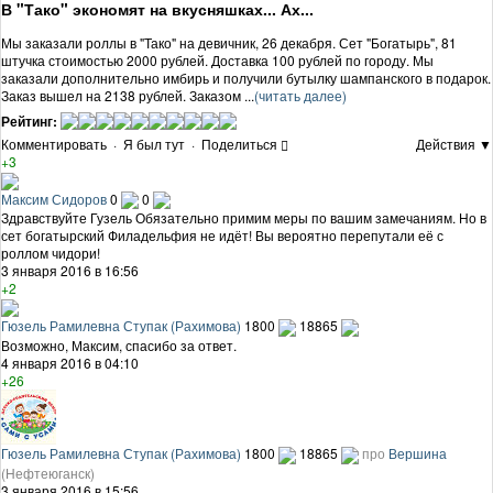
В "Тако" экономят на вкусняшках... Ах...
Мы заказали роллы в "Тако" на девичник, 26 декабря. Сет "Богатырь", 81
штучка стоимостью 2000 рублей. Доставка 100 рублей по городу. Мы
заказали дополнительно имбирь и получили бутылку шампанского в подарок.
Заказ вышел на 2138 рублей. Заказом ...
(читать далее)
Рейтинг:
Комментировать
·
Я был тут
·
Поделиться
Действия ▼
+3
Максим Сидоров
0
0
Здравствуйте Гузель Обязательно примим меры по вашим замечаниям. Но в
сет богатырский Филадельфия не идёт! Вы вероятно перепутали её с
роллом чидори!
3 января 2016 в 16:56
+2
Гюзель Рамилевна Ступак (Рахимова)
1800
18865
Возможно, Максим, спасибо за ответ.
4 января 2016 в 04:10
+26
Гюзель Рамилевна Ступак (Рахимова)
1800
18865
про
Вершина
(Нефтеюганск)
3 января 2016 в 15:56