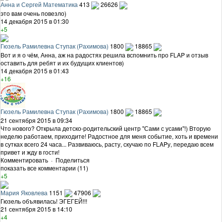
Анна и Сергей Математика
413
26626
это вам очень повезло)
14 декабря 2015 в 01:30
+5
Гюзель Рамилевна Ступак (Рахимова)
1800
18865
Вот и я о чём, Анна, аж на радостях решила вспомнить про FLAP и отзыв
оставить для ребят и их будущих клиентов)
14 декабря 2015 в 01:43
+16
Гюзель Рамилевна Ступак (Рахимова)
1800
18865
21 сентября 2015 в 09:34
Что нового? Открыла детско-родительский центр "Сами с усами"!) Вторую
неделю работаем, приходите! Радостное для меня событие, хоть и времени
в сутках всего 24 часа... Развиваюсь, расту, скучаю по FLAPу, передаю всем
привет и жду в гости!
Комментировать
·
Поделиться
показать все комментарии (11)
+5
Мария Яковлева
1151
47906
Гюзель объявилась! ЭГЕГЕЙ!!!
21 сентября 2015 в 14:10
+4