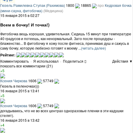
Гюзель Рамилевна Ступак (Рахимова)
1800
18865
про
Кедровая бочка
(мини-сауна, фитобочка)
(Медицина)
15 января 2015 в 02:27
Всем в бочку! И точка!)
Фитобочка вещь хорошая, удивительная. Сидишь 15 минут при температуре
40 градусов и потеешь, как ненормальный. Зато после процедуры -
блаженство... В фитобочку я хожу после фитнеса, принимаю душ и сажусь в
саму бочку, которую любезно готовят к моему ...
(читать далее)
Рейтинг:
Комментировать
·
Я использовал
·
Поделиться
Действия ▼
показать все комментарии (21)
+5
Ксения Чиркова
1606
57749
Гюзель в пеленочках)))
16 января 2015 в 13:41
+5
Ксения Чиркова
1606
57749
догадываюсь, что не во всех центрах одноразовые пленки в эти кадушки
стелят).
16 января 2015 в 13:42
+4