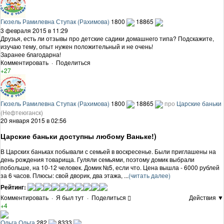
Гюзель Рамилевна Ступак (Рахимова)
1800
18865
3 февраля 2015 в 11:29
Друзья, есть ли отзывы про детские садики домашнего типа? Подскажите,
изучаю тему, опыт нужен положительный и не очень!
Заранее благодарна!
Комментировать
·
Поделиться
+27
Гюзель Рамилевна Ступак (Рахимова)
1800
18865
про
Царские баньки
(Нефтеюганск)
20 января 2015 в 02:56
Царские баньки доступны любому Ваньке!)
В Царских баньках побывали с семьей в воскресенье. Были приглашены на
день рождения товарища. Гуляли семьями, поэтому домик выбрали
побольше, на 10-12 человек. Домик №5, если что. Цена вышла - 6000 рублей
за 6 часов. Плюсы: свой дворик, два этажа, ...
(читать далее)
Рейтинг:
Комментировать
·
Я был тут
·
Поделиться
Действия ▼
+4
Ольга Ольга
282
8333