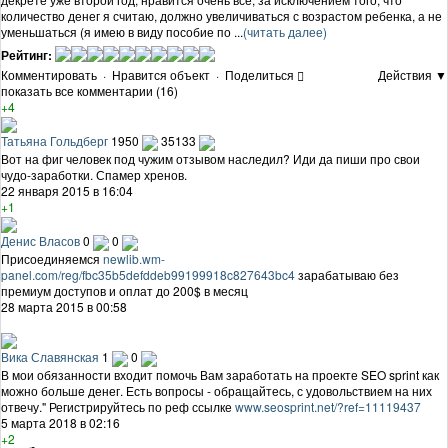
количество денег я считаю, должно увеличиваться с возрастом ребенка, а не
уменьшаться (я имею в виду пособие по ...
(читать далее)
Рейтинг:
Комментировать
·
Нравится объект
·
Поделиться
Действия ▼
показать все комментарии (16)
+4
Татьяна Гольдберг
1950
35133
Вот на фиг человек под чужим отзывом наследил? Иди да пиши про свои
чудо-заработки. Спамер хренов.
22 января 2015 в 16:04
+1
Денис Власов
0
0
Присоединяемся
newlib.wm-
panel.com/reg/fbc35b5defddeb99199918c827643bc4
зарабатываю без
премиум доступов и оплат до 200$ в месяц
28 марта 2015 в 00:58
Вика Славянская
1
0
В мои обязанности входит помочь Вам заработать на проекте SEO sprint как
можно больше денег. Есть вопросы - обращайтесь, с удовольствием на них
отвечу." Регистрируйтесь по реф ссылке
www.seosprint.net/?ref=11119437
5 марта 2018 в 02:16
+2