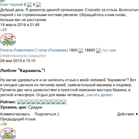
Олег Черний
0
0
Добрый день. Я директор данной организации. Спасибо за отзыв. Волосатых
парней с не стриженными ногтями уволили. Обращайтесь к нам снова,
больше вас не расстроим.
19 марта 2016 в 21:48
+25
Гюзель Рамилевна Ступак (Рахимова)
1800
18865
про
ооо
(Нефтеюганск)
(закрыто)
28 мая 2015 в 15:10
Люблю "Карамель"!
Ну как же удержаться и не написать отзыв о моей любимой "Карамели"? Вот
и сегодня сделала по-летнему яркий, замечательный маникюр и педикюр.
Провела два часа удовольствия в приятной компании мастера Марина, в
уютной атмосфере. Отдых для мамы четверых...
(читать далее)
Рейтинг:
Уровень цен:
Средне
Комментировать
·
Поделиться
Действия ▼
Предыдущий отзыв
+38