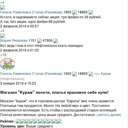
+4
Гюзель Рамилевна Ступак (Рахимова)
1800
18865
Кстати, в надомаркете сейчас акция: три фейри по 39 рублей.
А так, без акции, одно фейри 89 рублей.
2 февраля 2016 в 00:57
+3
Мария Яковлева
1151
47906
Вот ведь! тока в этот Нефтеюганск ехать накладно
2 февраля 2016 в 01:02
+18
Гюзель Рамилевна Ступак (Рахимова)
1800
18865
про
Кураж
(Нефтеюганск)
3 января 2016 в 15:23
Магазин "Кураж" посети, платье красивое себе купи!
Магазин "Кураж", что в торговом центре "Европа" мне очень нравится.
Платьица там продаются. Много. На любой вкус и цвет. Постоянно
обновляются коллекции. Есть стойка с распродажей старых коллекций.
Платья качественные, цены выше среднего. Достаточное...
(читать далее)
Рейтинг:
Уровень цен:
Выше среднего