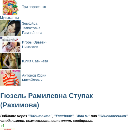
Три поросенка
Музыканты
Земфи́ра
Талга́товна
Рамаза́нова
Игорь Юрьевич
Николаев
Юлия Савичева
Антонов Юрий
Михайлович
Гюзель Рамилевна Ступак
(Рахимова)
Войдите через
"ВКонтакте"
,
"Facebook"
,
"Mail.ru"
или
"Одноклассники"
чтобы иметь возможность оставлять сообщения.
+4