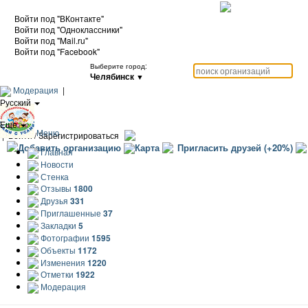
Войти под "ВКонтакте"
Войти под "Одноклассники"
Войти под "Mail.ru"
Войти под "Facebook"
Выберите город:
Челябинск
▼
Модерация
|
Русский
|
Еще
Меню
|
Войти / Зарегистрироваться
Добавить организацию
Карта
Пригласить друзей (+20%)
Главная
Новости
Стенка
Отзывы
1800
Друзья
331
Приглашенные
37
Закладки
5
Фотографии
1595
Объекты
1172
Изменения
1220
Отметки
1922
Модерация