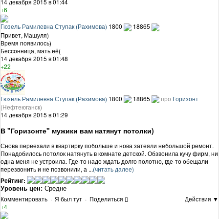
14 декабря 2015 в 01:44
+6
Гюзель Рамилевна Ступак (Рахимова)
1800
18865
Привет, Машуля)
Время появилось)
Бессонница, мать её(
14 декабря 2015 в 01:48
+22
Гюзель Рамилевна Ступак (Рахимова)
1800
18865
про
Горизонт
(Нефтеюганск)
14 декабря 2015 в 01:29
В "Горизонте" мужики вам натянут потолки)
Снова переехали в квартирку побольше и нова затеяли небольшой ремонт.
Понадобилось потолок натянуть в комнате детской. Обзвонила кучу фирм, ни
одна меня не устроила. Где-то надо ждать долго полотно, где-то обещали
перезвонить и не позвонили, а ...
(читать далее)
Рейтинг:
Уровень цен:
Средне
Комментировать
·
Я был тут
·
Поделиться
Действия ▼
+4