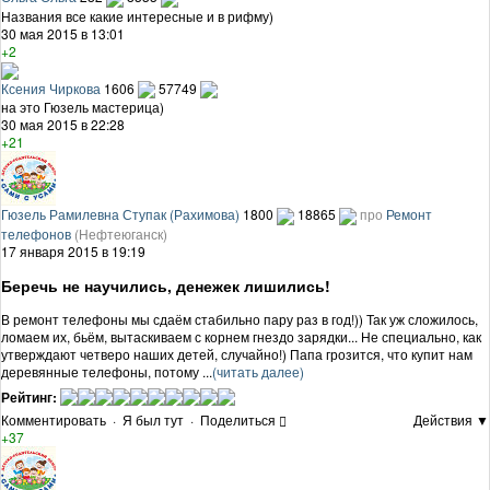
Названия все какие интересные и в рифму)
30 мая 2015 в 13:01
+2
Ксения Чиркова
1606
57749
на это Гюзель мастерица)
30 мая 2015 в 22:28
+21
Гюзель Рамилевна Ступак (Рахимова)
1800
18865
про
Ремонт
телефонов
(Нефтеюганск)
17 января 2015 в 19:19
Беречь не научились, денежек лишились!
В ремонт телефоны мы сдаём стабильно пару раз в год!)) Так уж сложилось,
ломаем их, бьём, вытаскиваем с корнем гнездо зарядки... Не специально, как
утверждают четверо наших детей, случайно!) Папа грозится, что купит нам
деревянные телефоны, потому ...
(читать далее)
Рейтинг:
Комментировать
·
Я был тут
·
Поделиться
Действия ▼
+37