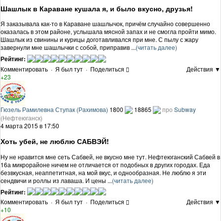
Шашлык в Караване кушала я, и было вкусно, друзья!
Я заказывала как-то в Караване шашлычок, причём случайно совершенно
оказалась в этом районе, услышала мясной запах и не смогла пройти мимо.
Шашлык из свинины и курицы доготавливался при мне. С пылу с жару
завернули мне шашлычки с собой, приправив ...
(читать далее)
Рейтинг:
Комментировать
·
Я был тут
·
Поделиться
Действия ▼
+23
Гюзель Рамилевна Ступак (Рахимова)
1800
18865
про
Subway
(Нефтеюганск)
4 марта 2015 в 17:50
Хоть убей, не люблю САБВЭЙ!
Ну не нравится мне сеть Сабвей, не вкусно мне тут. Нефтеюганский Сабвей в
16а микрорайоне ничем не отличается от подобных в других городах. Еда
безвкусная, неаппетитная, на мой вкус, и однообразная. Не люблю я эти
сендвичи и роллы из лаваша. И цены ...
(читать далее)
Рейтинг:
Комментировать
·
Я был тут
·
Поделиться
Действия ▼
+10