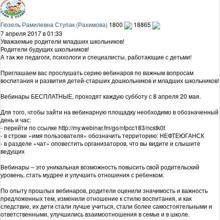
Гюзель Рамилевна Ступак (Рахимова)
1800
18865
7 апреля 2017 в 01:33
Уважаемые родители младших школьников!
Родители будущих школьников!
А так же педагоги, психологи и специалисты, работающие с детьми!
Приглашаем вас прослушать серию вебинаров по важным вопросам
воспитания и развития детей-старших дошкольников и младших школьников!
Вебинары БЕСПЛАТНЫЕ, проходят каждую субботу с 8 апреля 20 мая.
Для того, чтобы зайти на вебинарную площадку необходимо в обозначенный
день и час:
- перейти по ссылке http://my.webinar.fm/go/nfpcc183/ncstk0t
- в строке «имя пользователя» обозначить территорию: НЕФТЕЮГАНСК
- в разделе «чат» оповестить организаторов, что вы видите и слышите
ведущих
Вебинары – это уникальная возможность повысить свой родительский
уровень, стать мудрее и улучшить отношения с ребенком.
По опыту прошлых вебинаров, родители оценили значимость и важность
предложенных тем, изменили отношение к стилю воспитания, и как
следствие, их дети стали лучше учиться, стали более самостоятельными и
ответственными, улучшились взаимоотношения в семье и в школе.