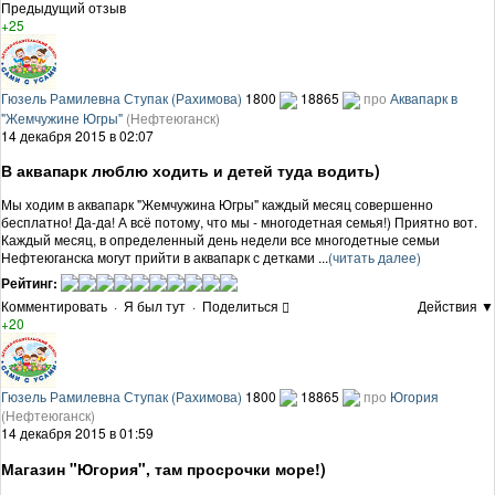
Предыдущий отзыв
+25
Гюзель Рамилевна Ступак (Рахимова)
1800
18865
про
Аквапарк в
"Жемчужине Югры"
(Нефтеюганск)
14 декабря 2015 в 02:07
В аквапарк люблю ходить и детей туда водить)
Мы ходим в аквапарк "Жемчужина Югры" каждый месяц совершенно
бесплатно! Да-да! А всё потому, что мы - многодетная семья!) Приятно вот.
Каждый месяц, в определенный день недели все многодетные семьи
Нефтеюганска могут прийти в аквапарк с детками ...
(читать далее)
Рейтинг:
Комментировать
·
Я был тут
·
Поделиться
Действия ▼
+20
Гюзель Рамилевна Ступак (Рахимова)
1800
18865
про
Югория
(Нефтеюганск)
14 декабря 2015 в 01:59
Магазин "Югория", там просрочки море!)