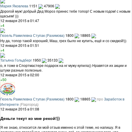
Мария Яковлева
1151
47906
Дорогой муж! добрый Дед Мороз принес тебе топор! С новым годом! с новым
щасьем! )))
12 января 2015 в 01:47
+4
Гюзель Рамилевна Ступак (Рахимова)
1800
18865
Ну да, топор такой хороший, Маш, грех было не купить, ещё и со скидкой!))
12 января 2015 в 01:51
+4
Татьяна Гольдберг
1950
35133
о, я тоже в Спортмастере подарок на нг мужу купила)) Нравятся их акции и
штуки разные полезные.
12 января 2015 в 02:00
+50
Гюзель Рамилевна Ступак (Рахимова)
1800
18865
про
Заработок в
Интернете
(Flapгород)
12 января 2015 в 01:08
Деньги текут ко мне рекой!))
Я не знаю, относится ли мой отзыв именно к этой теме, но напишу. Я в
декрете уже второй год, нравится очень всё, за исключением того, что