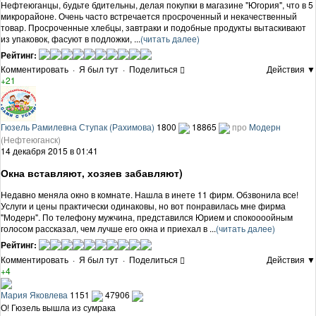
Нефтеюганцы, будьте бдительны, делая покупки в магазине "Югория", что в 5
микрорайоне. Очень часто встречается просроченный и некачественный
товар. Просроченные хлебцы, завтраки и подобные продукты вытаскивают
из упаковок, фасуют в подложки, ...
(читать далее)
Рейтинг:
Комментировать
·
Я был тут
·
Поделиться
Действия ▼
+21
Гюзель Рамилевна Ступак (Рахимова)
1800
18865
про
Модерн
(Нефтеюганск)
14 декабря 2015 в 01:41
Окна вставляют, хозяев забавляют)
Недавно меняла окно в комнате. Нашла в инете 11 фирм. Обзвонила все!
Услуги и цены практически одинаковы, но вот понравилась мне фирма
"Модерн". По телефону мужчина, представился Юрием и спокоооойным
голосом рассказал, чем лучше его окна и приехал в ...
(читать далее)
Рейтинг:
Комментировать
·
Я был тут
·
Поделиться
Действия ▼
+4
Мария Яковлева
1151
47906
О! Гюзель вышла из сумрака