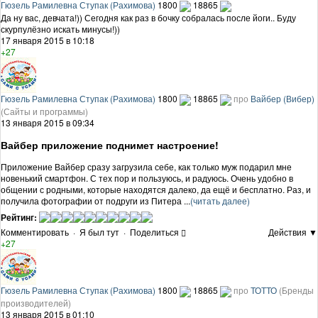
Гюзель Рамилевна Ступак (Рахимова)
1800
18865
Да ну вас, девчата!)) Сегодня как раз в бочку собралась после йоги.. Буду
скурпулёзно искать минусы!))
17 января 2015 в 10:18
+27
Гюзель Рамилевна Ступак (Рахимова)
1800
18865
про
Вайбер (Вибер)
(Сайты и программы)
13 января 2015 в 09:34
Вайбер приложение поднимет настроение!
Приложение Вайбер сразу загрузила себе, как только муж подарил мне
новенький смартфон. С тех пор и пользуюсь, и радуюсь. Очень удобно в
общении с родными, которые находятся далеко, да ещё и бесплатно. Раз, и
получила фотографии от подруги из Питера ...
(читать далее)
Рейтинг:
Комментировать
·
Я был тут
·
Поделиться
Действия ▼
+27
Гюзель Рамилевна Ступак (Рахимова)
1800
18865
про
ТОТТО
(Бренды
производителей)
13 января 2015 в 01:10