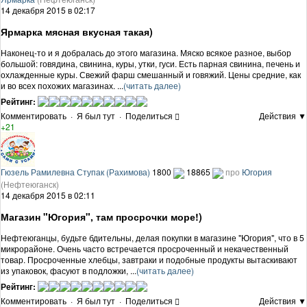
14 декабря 2015 в 02:17
Ярмарка мясная вкусная такая)
Наконец-то и я добралась до этого магазина. Мяско всякое разное, выбор
большой: говядина, свинина, куры, утки, гуси. Есть парная свинина, печень и
охлажденные куры. Свежий фарш смешанный и говяжий. Цены средние, как
и во всех похожих магазинах. ...
(читать далее)
Рейтинг:
Комментировать
·
Я был тут
·
Поделиться
Действия ▼
+21
Гюзель Рамилевна Ступак (Рахимова)
1800
18865
про
Югория
(Нефтеюганск)
14 декабря 2015 в 02:11
Магазин "Югория", там просрочки море!)
Нефтеюганцы, будьте бдительны, делая покупки в магазине "Югория", что в 5
микрорайоне. Очень часто встречается просроченный и некачественный
товар. Просроченные хлебцы, завтраки и подобные продукты вытаскивают
из упаковок, фасуют в подложки, ...
(читать далее)
Рейтинг:
Комментировать
·
Я был тут
·
Поделиться
Действия ▼