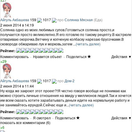
+27
Айгуль Акбашева
159
1017
про
Солянка Мясная
(Еда)
2 июня 2014 в 14:19
Солянка одно из моих любимых супов.Готовиться солянка просто,и
получается просто великолепно.Я его готовлю по такому рецепту.В кастрюле
отвариваю окорочка.Ветчину и копченую колбаску нарезаю брусочками.В
сковороде обжариваю лук и морковь,затем ...
(читать далее)
Рейтинг:
Комментировать
·
Нравится объект
·
Поделиться
Действия ▼
+29
Айгуль Акбашева
159
1017
про
Дом-2
2 июня 2014 в 11:44
Ну когда же закроют этот проект?!Я честно говоря вообще не понимаю как
можно строить личные отношения на ввиду у миллионов людей.Так и хочется
им всем сказать хотите зарабатывать деньги идите на нормальную работу и
не занимайтесь ерундой.Сейчас еще и...
(читать далее)
Рейтинг:
Комментировать
·
Я смотрел
·
Поделиться
Действия ▼
показать все комментарии (6)
+6