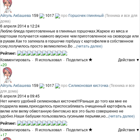
Айгуль Акбашева
159
1017
про
Горшочек глиняный
(Техника и все для
дома)
6 апреля 2014 в 12:24
Люблю блюда приготовленные в глиняных горшочках.Жаркое из мяса и
картошки получается намного вкуснее чем приготовленное на сковороде или
в рукаве.Как то запекала в горшочке горбушу с картофелем в собственном
соку,получилось просто великолепно.Во ...
(читать далее)
Рейтинг:
Комментировать
·
Я использовал
·
Поделиться
Действия ▼
+20
Айгуль Акбашева
159
1017
про
Силиконовая кисточка
(Техника и все
для дома)
6 апреля 2014 в 09:45
Нет ничего удобней силиконовых кисточек!!!!Раньше до того как мне ее
подарила мама,приходилось приспосабливать очищенный картофель на
вилке или вилку обмотанную бинтом,но все это было совершенно не
удобно.Наши бабушки пользовались гусиными перьями,но...
(читать далее)
Рейтинг:
Комментировать
·
Я использовал
·
Поделиться
Действия ▼
+17