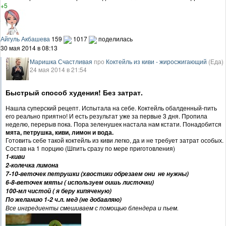
+5
Айгуль Акбашева
159
1017
поделилась
30 мая 2014 в 08:13
Маришка Счастливая
про
Коктейль из киви - жиросжигающий
(Еда)
24 мая 2014 в 21:54
Быстрый способ худения! Без затрат.
Нашла суперский рецепт. Испытала на себе. Коктейль обалденный-пить
его реально приятно! И есть результат уже за первые 3 дня. Пропила
неделю, перерыв пока. Пора зеленушек настала нам кстати. Понадобится
мята, петрушка, киви, лимон и вода.
Готовить себе такой коктейль из киви легко, да и не требует затрат особых.
Состав на 1 порцию (Шпить сразу по мере приготовления)
1-киви
2-колечка лимона
7-10-веточек петрушки (хвостики обрезаем они не нужны)
6-8-веточек мяты ( используем оишь листочки)
100-мл чистой ( я беру кипяченую)
По желанию 1-2 ч.л. мед (не добавляю)
Все ингредиенты смешиваем с помощью блендера и пьем.