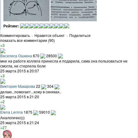
Рейтинг:
Комментировать
·
Нравится объект
·
Поделиться
показать все комментарии (90)
+3
Василиса Ошкина
670
28500
мне на работе коллега принесла и подарила, сама она пользоваться не
смогла, не стерпела боли
25 марта 2015 в 20:07
+3
Виктория Макарова
22
304
делаю...помогает...хожу в синяках..
25 марта 2015 в 21:20
+2
Elena Lenina
1875
59010
Аналогично)))
25 марта 2015 в 21:24
+27