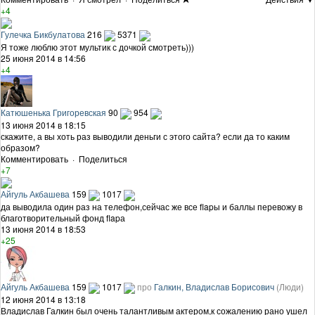
+4
Гулечка Бикбулатова
216
5371
Я тоже люблю этот мультик с дочкой смотреть)))
25 июня 2014 в 14:56
+4
Катюшенька Григоревская
90
954
13 июня 2014 в 18:15
скажите, а вы хоть раз выводили деньги с этого сайта? если да то каким
образом?
Комментировать
·
Поделиться
+7
Айгуль Акбашева
159
1017
да выводила один раз на телефон,сейчас же все flapы и баллы перевожу в
благотворительный фонд flapа
13 июня 2014 в 18:53
+25
Айгуль Акбашева
159
1017
про
Галкин, Владислав Борисович
(Люди)
12 июня 2014 в 13:18
Владислав Галкин был очень талантливым актером,к сожалению рано ушел