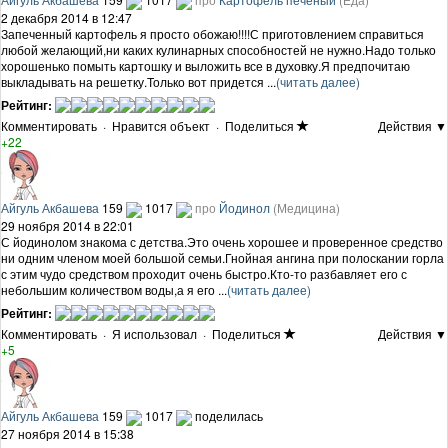
2 декабря 2014 в 12:47
Запеченный картофель я просто обожаю!!!!С приготовлением справиться
любой желающий,ни каких кулинарных способностей не нужно.Надо только
хорошенько помыть картошку и выложить все в духовку.Я предпочитаю
выкладывать на решетку.Только вот придется ...
(читать далее)
Рейтинг:
Комментировать
·
Нравится объект
·
Поделиться
Действия ▼
+22
Айгуль Акбашева
159
1017
про
Йодинол
(Медицина)
29 ноября 2014 в 22:01
С йодинолом знакома с детства.Это очень хорошее и проверенное средство
ни одним членом моей большой семьи.Гнойная ангина при полоскании горла
с этим чудо средством проходит очень быстро.Кто-то разбавляет его с
небольшим количеством воды,а я его ...
(читать далее)
Рейтинг:
Комментировать
·
Я использовал
·
Поделиться
Действия ▼
+5
Айгуль Акбашева
159
1017
поделилась
27 ноября 2014 в 15:38