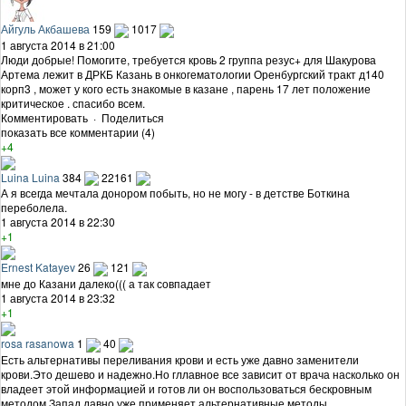
Айгуль Акбашева
159
1017
1 августа 2014 в 21:00
Люди добрые! Помогите, требуется кровь 2 группа резус+ для Шакурова
Артема лежит в ДРКБ Казань в онкогематологии Оренбургский тракт д140
корп3 , может у кого есть знакомые в казане , парень 17 лет положение
критическое . спасибо всем.
Комментировать
·
Поделиться
показать все комментарии (4)
+4
Luina Luina
384
22161
А я всегда мечтала донором побыть, но не могу - в детстве Боткина
переболела.
1 августа 2014 в 22:30
+1
Ernest Katayev
26
121
мне до Казани далеко((( а так совпадает
1 августа 2014 в 23:32
+1
rosa rasanowa
1
40
Есть альтернативы переливания крови и есть уже давно заменители
крови.Это дешево и надежно.Но гллавное все зависит от врача насколько он
владеет этой информацией и готов ли он воспользоваться бескровным
методом.Запад давно уже применяет альтернативные методы....