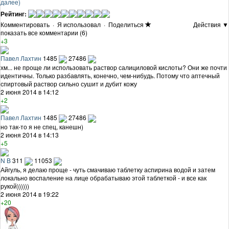
далее)
Рейтинг:
Комментировать
·
Я использовал
·
Поделиться
Действия ▼
показать все комментарии (6)
+3
Павел Лахтин
1485
27486
хм... не проще ли использовать раствор салициловой кислоты? Они же почти
идентичны. Только разбавлять, конечно, чем-нибудь. Потому что аптечный
спиртовый раствор сильно сушит и дубит кожу
2 июня 2014 в 14:12
+2
Павел Лахтин
1485
27486
но так-то я не спец, канешн)
2 июня 2014 в 14:13
+5
N B
311
11053
Айгуль, я делаю проще - чуть смачиваю таблетку аспирина водой и затем
локально воспаление на лице обрабатываю этой таблеткой - и все как
рукой))))))
2 июня 2014 в 19:22
+20