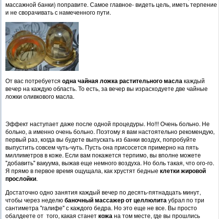
массажной банки) поправите. Самое главное- видеть цель, иметь терпение
и не сворачивать с намеченного пути.
От вас потребуется
одна чайная ложка растительного масла
каждый
вечер на каждую область. То есть, за вечер вы израсходуете две чайные
ложки оливкового масла.
Эффект наступает даже после одной процедуры. Но!!! Очень больно. Не
больно, а именно очень больно. Поэтому я вам настоятельно рекомендую,
первый раз, когда вы будете выпускать из банки воздух, попробуйте
выпустить совсем чуть-чуть. Пусть она присосется примерно на пять
миллиметров в коже. Если вам покажется терпимо, вы вполне можете
"добавить" вакуума, выжав еще немного воздуха. Но боль такая, что ого-го.
Я прямо в первое время ощущала, как хрустят бедные
клетки жировой
прослойки
.
Достаточно одно занятия каждый вечер по десять-пятнадцать минут,
чтобы через неделю
баночный массажер от целлюлита
убрал по три
сантиметра "галифе" с каждого бедра. Но это еще не все. Вы просто
обалдеете от того, какая станет
кожа
на том месте, где вы прошлись