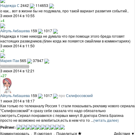
Надежда С
2442
114653
о как... вот в жизни бы не подумала, про такой вариант развития событий..
3 июня 2014 в 10:55
+4
Айгуль Акбашева
159
1017
Надежда я тоже никогда не думала что при помощи этого бреда готовят
настоящих разведчиков.(блин когда же появятся смайлики в комментариях)
3 июня 2014 в 11:50
+2
Мария Пак
565
37947
))))))))))))))))))))))))
3 июня 2014 в 12:21
+27
Айгуль Акбашева
159
1017
про
Склифосовский
1 июня 2014 в 18:17
Как только по телеканалу Россия 1 стали показывать рекламу нового сериала
"Склифосовский" я сразу себе сказала что надо обязательно
смотреть.Сериал понравился с первых минут.В доктора Олега Брагина
просто не возможно не влюбиться,есть в нем что то ...
(читать далее)
Рейтинг:
Комментировать
·
Я смотрел
·
Поделиться
Действия ▼