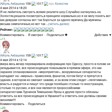
Айгуль Акбашева
159
1017
про
Холостяк
4 мая 2014 в 18:20
Я не любитель смотреть всякие реалити шоу.Случайно наткнулась на
Холостяк,решила посмотреть,в принципе нормально,но я не могу понять вот
как девушки согласны вот так бороться за одного мужчину.Да мужчины
весьма симпатичные,но вот так ...
(читать далее)
Рейтинг:
Комментировать
·
Я смотрел
·
Поделиться
Действия ▼
+11
Айгуль Акбашева
159
1017
4 мая 2014 в 12:14
вчера весь вечер переваривала информацию про Одессу, просто в голове не
укладывается, все происходящее показывали в прямом эфире, это как
заранее спланированное «мероприятие», вооруженные сепаратисты
нападают на «мирных» правосеков, фанатов, потом бегут и прячутся в
здании, в котором их сжигают заживо, и за всем этим следит «легитимная»
власть и радуется.и пишут что среди погибших столько то иностранцев,
столько то русских, и все они являются пророссийскими
сепаратистами.Турчинов Тимошенко Ярош и другие просто обязаны
ответить за все происходящее в Украине!!! а ответить они должны своими
жизнями!!!!
Комментировать
·
Поделиться
+20