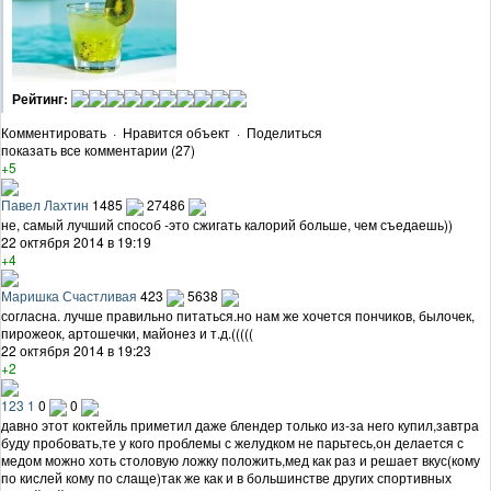
Рейтинг:
Комментировать
·
Нравится объект
·
Поделиться
показать все комментарии (27)
+5
Павел Лахтин
1485
27486
не, самый лучший способ -это сжигать калорий больше, чем съедаешь))
22 октября 2014 в 19:19
+4
Маришка Счастливая
423
5638
согласна. лучше правильно питаться.но нам же хочется пончиков, былочек,
пирожеок, артошечки, майонез и т.д.(((((
22 октября 2014 в 19:23
+2
123 1
0
0
давно этот коктейль приметил даже блендер только из-за него купил,завтра
буду пробовать,те у кого проблемы с желудком не парьтесь,он делается с
медом можно хоть столовую ложку положить,мед как раз и решает вкус(кому
по кислей кому по слаще)так же как и в большинстве других спортивных