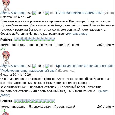
Айгуль Акбашева
159
1017
про
Путин Владимир Владимирович
(Люди)
6 марта 2014 в 10:42
Я не являюсь ни сторонником ни противником Владимира Владимировича
Путина.Многие его обвиняют во всех бедах в нашей стране.Но если бы не он
то скорей всего мы бы жили не так как живем сейчас.Он смог завершить
боевые действия в Чечне,не дал развиться ...
(читать далее)
Рейтинг:
Комментировать
·
Нравится объект
·
Поделиться
Действия ▼
+17
Айгуль Акбашева
159
1017
про
Краска для волос Garnier Color naturals
"Глубокое питание, насыщенный цвет"
(Косметика)
6 марта 2014 в 10:26
Очень довольна этой краской!Цвет получается тот который изображен на
картинке.Хорошо смывается с кожи.И седые волосы хорошо
закрашивает.Очень нравится оттенок 8.1 песчаный берег.Так же мне
понравился оттенок 7.40 пленительный медный.У меня конечно ...
(читать
далее)
Рейтинг:
Комментировать
·
Я использовал
·
Поделиться
Действия ▼
+16