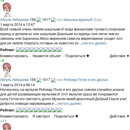
+8
Айгуль Акбашева
159
1017
про
Шашлык куриный
(Еда)
1 марта 2014 в 12:47
Всей семьей очень любим шашлыки.И когда финансами туговато,покупаем
курицу и делаем из нее шашлыки.Шашлыки из курицы они легче чем из
свинины или баранины.Мясо маринуем сами,на маринование уходит пол
дня,не люблю покупать готовые,не известно из ...
(читать далее)
Рейтинг:
Комментировать
·
Нравится объект
·
Поделиться
Действия ▼
+8
Айгуль Акбашева
159
1017
про
Робокар Поли и его друзья
1 марта 2014 в 09:14
Наткнулись на мультик Робокар Поли и его друзья совсем случайно,искала
для детей развивающие мультики.И этот мультик сразу же понравился
сыну.Готов его смотреть долго.Мультик яркий,красочный,Добрый.Герои учат
доброте,помощи окружающим и ...
(читать далее)
Рейтинг:
Комментировать
·
Я смотрел
·
Поделиться
Действия ▼
+11