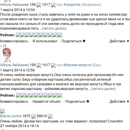
Айгуль Акбашева
159
1017
про
Аскорутин
(Медицина)
1 марта 2014 в 13:04
После рождения сына стала замечать у себя на руках и на ногах синяки,при
этом меня никто не бил и я не ударялась,временами сын щипал меня но я бы
не сказала что сильно.И эти синяки очень долго не проходили.И тогда мне
порекомендовали пить ...
(читать далее)
Рейтинг:
Комментировать
·
Я использовал
·
Поделиться
Действия ▼
+12
Айгуль Акбашева
159
1017
про
Морская капуста
(Еда)
1 марта 2014 в 12:56
Я очень люблю морскую капусту.Она очень полезна для организма.Из нее
делаю салат.Беру отварную картошку,яйцо,лук репчатый,зеленый
горошек,майонез для заправки и конечно же морскую капусту.Яйцо и лук
мелко нарезаю,картошку - кубиками,морскую капусту ...
(читать далее)
Рейтинг:
Комментировать
·
Нравится объект
·
Поделиться
Действия ▼
Elena Lenina
1875
59010
Очень люблю. Делаю без картошки, но тоже вариант, попробую! Спасибо!
27 ноября 2014 в 19:14