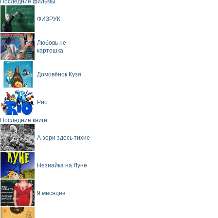
Последние фильмы
ФИЗРУК
Любовь не
картошка
Домовёнок Кузя
Рио
Последние книги
А зори здесь тихие
Незнайка на Луне
9 месяцев