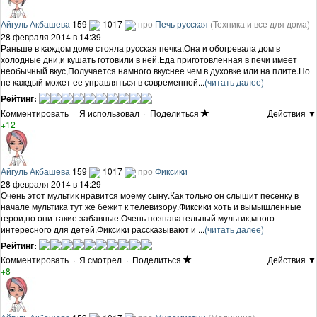
Айгуль Акбашева
159
1017
про
Печь русская
(Техника и все для дома)
28 февраля 2014 в 14:39
Раньше в каждом доме стояла русская печка.Она и обогревала дом в
холодные дни,и кушать готовили в ней.Еда приготовленная в печи имеет
необычный вкус,Получается намного вкуснее чем в духовке или на плите.Но
не каждый может ее управляться в современной...
(читать далее)
Рейтинг:
Комментировать
·
Я использовал
·
Поделиться
Действия ▼
+12
Айгуль Акбашева
159
1017
про
Фиксики
28 февраля 2014 в 14:29
Очень этот мультик нравится моему сыну.Как только он слышит песенку в
начале мультика тут же бежит к телевизору.Фиксики хоть и вымышленные
герои,но они такие забавные.Очень познавательный мультик,много
интересного для детей.Фиксики рассказывают и ...
(читать далее)
Рейтинг:
Комментировать
·
Я смотрел
·
Поделиться
Действия ▼
+8