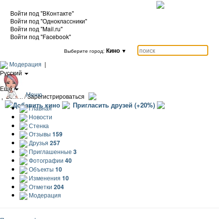
Войти под "ВКонтакте"
Войти под "Одноклассники"
Войти под "Mail.ru"
Войти под "Facebook"
Кино
▼
Выберите город:
Модерация
|
Русский
|
Еще
Меню
|
Войти / Зарегистрироваться
Добавить кино
Пригласить друзей (+20%)
Главная
Новости
Стенка
Отзывы
159
Друзья
257
Приглашенные
3
Фотографии
40
Объекты
10
Изменения
10
Отметки
204
Модерация