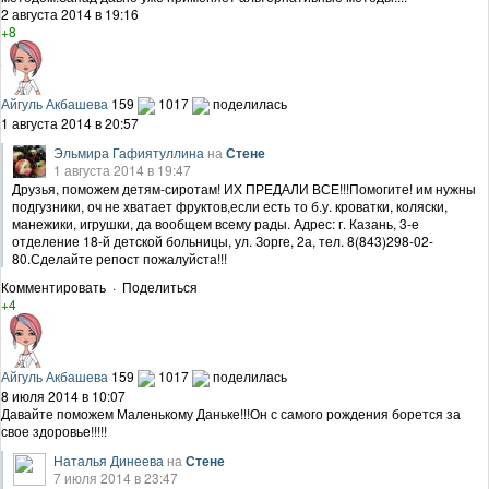
2 августа 2014 в 19:16
+8
Айгуль Акбашева
159
1017
поделилась
1 августа 2014 в 20:57
Эльмира Гафиятуллина
на
Стене
1 августа 2014 в 19:47
Друзья, поможем детям-сиротам! ИХ ПРЕДАЛИ ВСЕ!!!Помогите! им нужны
подгузники, оч не хватает фруктов,если есть то б.у. кроватки, коляски,
манежики, игрушки, да вообщем всему рады. Адрес: г. Казань, 3-е
отделение 18-й детской больницы, ул. Зорге, 2а, тел. 8(843)298-02-
80.Сделайте репост пожалуйста!!!
Комментировать
·
Поделиться
+4
Айгуль Акбашева
159
1017
поделилась
8 июля 2014 в 10:07
Давайте поможем Маленькому Даньке!!!Он с самого рождения борется за
свое здоровье!!!!!
Наталья Динеева
на
Стене
7 июля 2014 в 23:47