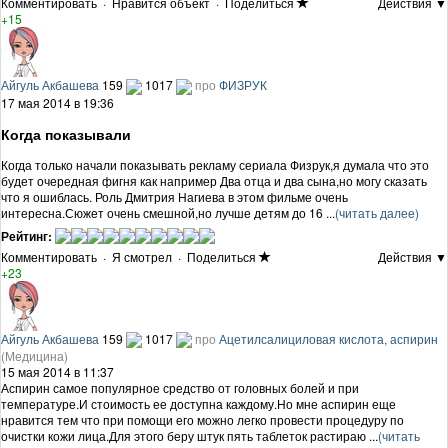
Комментировать
·
Нравится объект
·
Поделиться
Действия ▼
+15
Айгуль Акбашева
159
1017
про
ФИЗРУК
17 мая 2014 в 19:36
Когда показывали
Когда только начали показывать рекламу сериала Физрук,я думала что это
будет очередная фигня как например Два отца и два сына,но могу сказать
что я ошиблась. Роль Дмитрия Нагиева в этом фильме очень
интересна.Сюжет очень смешной,но лучше детям до 16 ...
(читать далее)
Рейтинг:
Комментировать
·
Я смотрел
·
Поделиться
Действия ▼
+23
Айгуль Акбашева
159
1017
про
Ацетилсалициловая кислота, аспирин
(Медицина)
15 мая 2014 в 11:37
Аспирин самое популярное средство от головных болей и при
температуре.И стоимость ее доступна каждому.Но мне аспирин еще
нравится тем что при помощи его можно легко провести процедуру по
очистки кожи лица.Для этого беру штук пять таблеток растираю ...
(читать