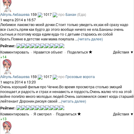
Айгуль Акбашева
159
1017
про
Банан
(Еда)
1 марта 2014 в 16:57
Любимое лакомство моей дочки.Стоит только увидеть их,как ей сразу надо
все съесть,прям как будто до этого вообще ничего не ела.Бананы очень
сытные,и поэтому когда едим куда-то с детьми стараюсь их собой
брать.Помню в детстве нам мама покупала ...
(читать далее)
Рейтинг:
Комментировать
·
Нравится объект
·
Поделиться
Действия ▼
+14
Айгуль Акбашева
159
1017
про
Грозовые ворота
1 марта 2014 в 13:20
Очень хороший фильм про Чечню.Во время просмотра столько эмоций
посещает,и радость и страх и ненависть и гордость.Очень жалко что на этой
войне погибло много молодых людей.Очень запомнился сюжет когда старший
лейтенант Доронин,рискуя своей ...
(читать далее)
Рейтинг:
Комментировать
·
Я смотрел
·
Поделиться
Действия ▼
+13