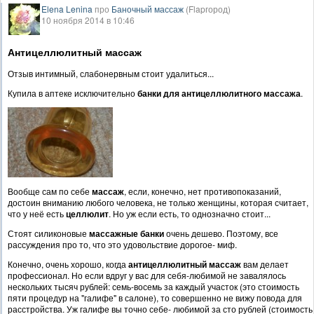
Elena Lenina
про
Баночный массаж
(Flapгород)
10 ноября 2014 в 10:46
Антицеллюлитный массаж
Отзыв интимный, слабонервным стоит удалиться...
Купила в аптеке исключительно
банки
для антицеллюлитного массажа
.
Вообще сам по себе
массаж
, если, конечно, нет противопоказаний,
достоин вниманию любого человека, не только женщины, которая считает,
что у неё есть
целлюлит
. Но уж если есть, то однозначно стоит...
Стоят силиконовые
массажные банки
очень дешево. Поэтому, все
рассуждения про то, что это удовольствие дорогое- миф.
Конечно, очень хорошо, когда
антицеллюлитный массаж
вам делает
профессионал. Но если вдруг у вас для себя-любимой не завалялось
нескольких тысяч рублей: семь-восемь за каждый участок (это стоимость
пяти процедур на "галифе" в салоне), то совершенно не вижу повода для
расстройства. Уж галифе вы точно себе- любимой за сто рублей (стоимость