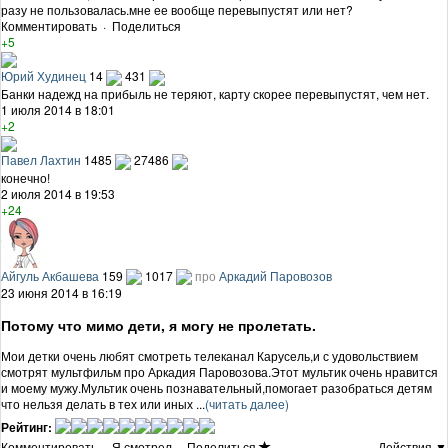
разу не пользовалась.мне ее вообще перевыпустят или нет?
Комментировать
·
Поделиться
+5
Юрий Худинец
14
431
Банки надежд на прибыль не теряют, карту скорее перевыпустят, чем нет.
1 июля 2014 в 18:01
+2
Павел Лахтин
1485
27486
конечно!
2 июля 2014 в 19:53
+24
Айгуль Акбашева
159
1017
про
Аркадий Паровозов
23 июня 2014 в 16:19
Потому что мимо дети, я могу не пролетать.
Мои детки очень любят смотреть телеканал Карусель,и с удовольствием
смотрят мультфильм про Аркадия Паровозова.Этот мультик очень нравится
и моему мужу.Мультик очень познавательный,помогает разобраться детям
что нельзя делать в тех или иных ...
(читать далее)
Рейтинг:
Комментировать
·
Я смотрел
·
Поделиться
Действия ▼