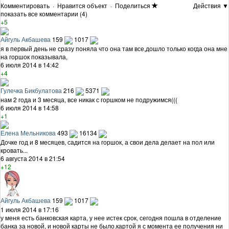
Комментировать
·
Нравится объект
·
Поделиться
Действия ▼
показать все комментарии (4)
+5
Айгуль Акбашева
159
1017
я в первый день не сразу поняла что она там все,дошло только когда она мне
на горшок показывала,
6 июля 2014 в 14:42
+4
Гулечка Бикбулатова
216
5371
нам 2 года и 3 месяца, все никак с горшком не подружимся(((
6 июля 2014 в 14:58
+1
Елена Мельникова
493
16134
Дочке год и 8 месяцев, садится на горшок, а свои дела делает на пол или
кровать...
6 августа 2014 в 21:54
+12
Айгуль Акбашева
159
1017
1 июля 2014 в 17:16
у меня есть банковская карта, у нее истек срок, сегодня пошла в отделение
банка за новой, и новой карты не было.картой я с момента ее получения ни