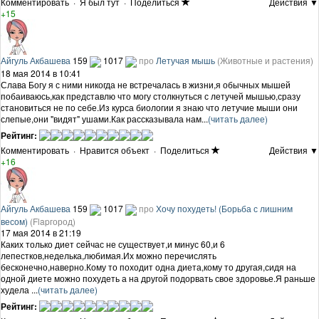
Комментировать
·
Я был тут
·
Поделиться
Действия ▼
+15
Айгуль Акбашева
159
1017
про
Летучая мышь
(Животные и растения)
18 мая 2014 в 10:41
Слава Богу я с ними никогда не встречалась в жизни,я обычных мышей
побаиваюсь,как представлю что могу столкнуться с летучей мышью,сразу
становиться не по себе.Из курса биологии я знаю что летучие мыши они
слепые,они "видят" ушами.Как рассказывала нам...
(читать далее)
Рейтинг:
Комментировать
·
Нравится объект
·
Поделиться
Действия ▼
+16
Айгуль Акбашева
159
1017
про
Хочу похудеть! (Борьба с лишним
весом)
(Flapгород)
17 мая 2014 в 21:19
Каких только диет сейчас не существует,и минус 60,и 6
лепестков,неделька,любимая.Их можно перечислять
бесконечно,наверно.Кому то походит одна диета,кому то другая,сидя на
одной диете можно похудеть а на другой подорвать свое здоровье.Я раньше
худела ...
(читать далее)
Рейтинг: