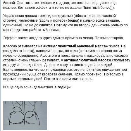
банкой. Она такая же нежная и гладкая, как кожа на лице, даже еще
нежнее. Вот такого эффекта я точно не ждала. Приятный бонус))).
Упражнения делала трех видов: круговые (обязательно по часовой
стрелке), челночные (вдоль и поперек бедра) и сильно всасывающие,
одиночные. Но не до синяков. Потому что на второй день очень больно по
кровоподтекам работать банками.
Эффект после каждого курса длится примерно месяц. Потом повторяю.
Классно отзывается на
антицеллюлитный баночный массаж
живот. Не
ожидала от него))), плоским не стал, но сало (сантиметров около пяти)
исчезло совершенно. А до этого и пресс качала и массировала по часовой
стрелки- очень слабый результат. А
антицеллюлитный
массаж
слопал эту
складку и не подавился. Да еще и кожу на животе сделал гладкой.
Единственное, на что могу пожаловаться, это неприятные ощущения при
прохождении рубца от кесарева сечения. Прямо противно . Но только в
первые несколько дней. Потом все нормализовалось.
И еще одна зона- деликатная.
Ягодицы
.