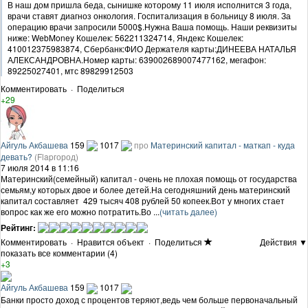
В наш дом пришла беда, сынишке которому 11 июля исполнится 3 года,
врачи ставят диагноз онкология. Госпитализация в больницу 8 июля. За
операцию врачи запросили 5000$.Нужна Ваша помощь. Наши реквизиты
ниже: WebMoney Кошелек: 562211324714, Яндекс Кошелек:
410012375983874, Сбербанк:ФИО Держателя карты:ДИНЕЕВА НАТАЛЬЯ
АЛЕКСАНДРОВНА.Номер карты: 639002689007477162, мегафон:
89225027401, мтс 89829912503
Комментировать
·
Поделиться
+29
Айгуль Акбашева
159
1017
про
Материнский капитал - маткап - куда
девать?
(Flapгород)
7 июля 2014 в 11:16
Материнский(семейный) капитал - очень не плохая помощь от государства
семьям,у которых двое и более детей.На сегодняшний день материнский
капитал составляет 429 тысяч 408 рублей 50 копеек.Вот у многих стает
вопрос как же его можно потратить.Во ...
(читать далее)
Рейтинг:
Комментировать
·
Нравится объект
·
Поделиться
Действия ▼
показать все комментарии (4)
+3
Айгуль Акбашева
159
1017
Банки просто доход с процентов теряют,ведь чем больше первоначальный