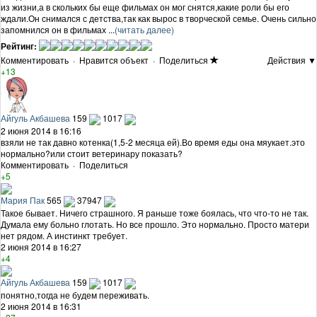
из жизни,а в скольких бы еще фильмах он мог снятся,какие роли бы его
ждали.Он снимался с детства,так как вырос в творческой семье. Очень сильно
запомнился он в фильмах ...
(читать далее)
Рейтинг:
Комментировать
·
Нравится объект
·
Поделиться
Действия ▼
+13
Айгуль Акбашева
159
1017
2 июня 2014 в 16:16
взяли не так давно котенка(1,5-2 месяца ей).Во время еды она мяукает.это
нормально?или стоит ветеринару показать?
Комментировать
·
Поделиться
+5
Мария Пак
565
37947
Такое бывает. Ничего страшного. Я раньше тоже боялась, что что-то не так.
Думала ему больно глотать. Но все прошло. Это нормально. Просто матери
нет рядом. А инстинкт требует.
2 июня 2014 в 16:27
+4
Айгуль Акбашева
159
1017
понятно,тогда не будем переживать.
2 июня 2014 в 16:31