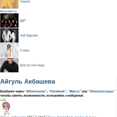
Гамлет
Музыканты
ДДТ
Чай Вдвоём
Слава
Виктор Петлюра
Айгуль Акбашева
Войдите через
"ВКонтакте"
,
"Facebook"
,
"Mail.ru"
или
"Одноклассники"
чтобы иметь возможность оставлять сообщения.
+23
Айгуль Акбашева
159
1017
про
Картофель печёный
(Еда)