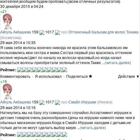
коктейлей,вообщем будем пробовать))всем отличных результатов)
30 декабря 2015 в 04:24
+21
Айгуль Акбашева
159
1017
про
Оттеночный бальзам для волос Тоника
(Косметика)
29 мая 2014 в 10:35
Я сама себе волосы конечно никогда не красила этим бальзамом,но им
пользовались мои сестра и мама.Сестра первый раз красилась оттенком
иссиня черным.Цвет по началу на волосах красивый,но когда начал
смываться волосы приобретали зеленый оттенок.Также ...
(читать далее)
Рейтинг:
Комментировать
·
Я использовал
·
Поделиться
Действия ▼
+16
Айгуль Акбашева
159
1017
про
Смайл Игрушки
(Ижевск)
29 мая 2014 в 10:16
Наткнулись мы на базу эту совершенно случайно.Ассортимент игрушек и
детских товаров очень разнообразен.Цены на игрушки намного ниже чем в
обычных магазинах игрушек.Когда в Смайл Игрушки заходим с детьми,не
только дети не могут сделать выбор какую ...
(читать далее)
Рейтинг: