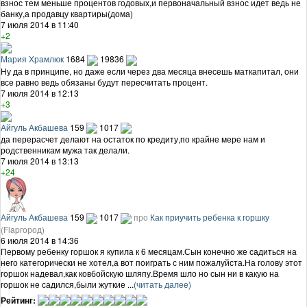
взнос тем меньше процентов годовых,и первоначальный взнос идет ведь не
банку,а продавцу квартиры(дома)
7 июля 2014 в 11:40
+2
Мария Храмлюк
1684
19836
Ну да в принципе, но даже если через два месяца внесешь маткапитал, они
все равно ведь обязаны будут пересчитать процент.
7 июля 2014 в 12:13
+3
Айгуль Акбашева
159
1017
да перерасчет делают на остаток по кредиту,по крайне мере нам и
родственникам мужа так делали.
7 июля 2014 в 13:13
+24
Айгуль Акбашева
159
1017
про
Как приучить ребенка к горшку
(Flapгород)
6 июля 2014 в 14:36
Первому ребенку горшок я купила к 6 месяцам.Сын конечно же садиться на
него категорически не хотел,а вот поиграть с ним пожалуйста.На голову этот
горшок надевал,как ковбойскую шляпу.Время шло но сын ни в какую на
горшок не садился,были жуткие ...
(читать далее)
Рейтинг: