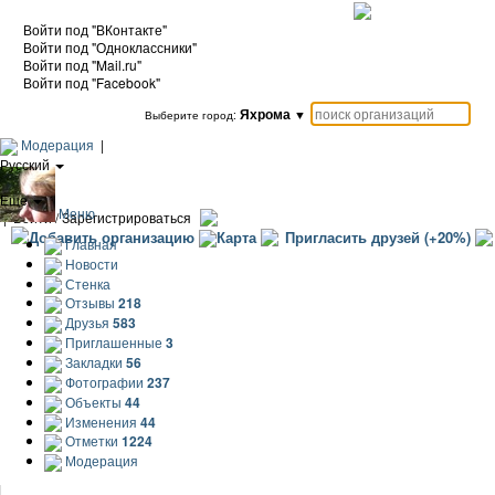
Войти под "ВКонтакте"
Войти под "Одноклассники"
Войти под "Mail.ru"
Войти под "Facebook"
Яхрома
▼
Выберите город:
Модерация
|
Русский
|
Еще
Меню
|
Войти / Зарегистрироваться
Добавить организацию
Карта
Пригласить друзей (+20%)
Главная
Новости
Стенка
Отзывы
218
Друзья
583
Приглашенные
3
Закладки
56
Фотографии
237
Объекты
44
Изменения
44
Отметки
1224
Модерация