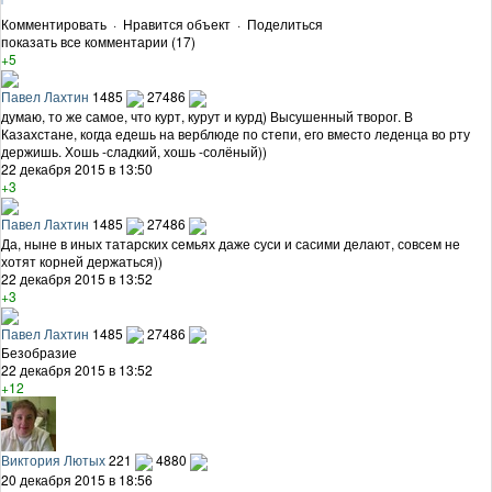
Комментировать
·
Нравится объект
·
Поделиться
показать все комментарии (17)
+5
Павел Лахтин
1485
27486
думаю, то же самое, что курт, курут и курд) Высушенный творог. В
Казахстане, когда едешь на верблюде по степи, его вместо леденца во рту
держишь. Хошь -сладкий, хошь -солёный))
22 декабря 2015 в 13:50
+3
Павел Лахтин
1485
27486
Да, ныне в иных татарских семьях даже суси и сасими делают, совсем не
хотят корней держаться))
22 декабря 2015 в 13:52
+3
Павел Лахтин
1485
27486
Безобразие
22 декабря 2015 в 13:52
+12
Виктория Лютых
221
4880
20 декабря 2015 в 18:56