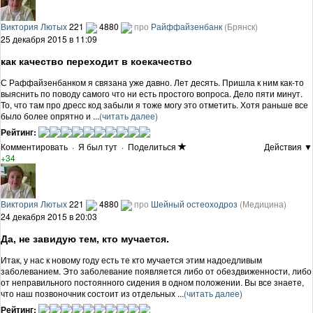
Виктория Лютых
221
4880
про
Райффайзенбанк
(Брянск)
25 декабря 2015 в 11:09
как качество переходит в коекачество
С Раффайзенбанком я связана уже давно. Лет десять. Пришла к ним как-то
выяснить по поводу самого что ни есть простого вопроса. Дело пяти минут.
То, что там про дресс код забыли я тоже могу это отметить. Хотя раньше все
было более опрятно и ...
(читать далее)
Рейтинг:
Комментировать
·
Я был тут
·
Поделиться
Действия ▼
+34
Виктория Лютых
221
4880
про
Шейный остеоходроз
(Медицина)
24 декабря 2015 в 20:03
Да, не завидую тем, кто мучается.
Итак, у нас к новому году есть те кто мучается этим надоедливым
заболеванием. Это заболевание появляется либо от обездвиженности, либо
от неправильного постоянного сидения в одном положении. Вы все знаете,
что наш позвоночник состоит из отдельных ...
(читать далее)
Рейтинг: