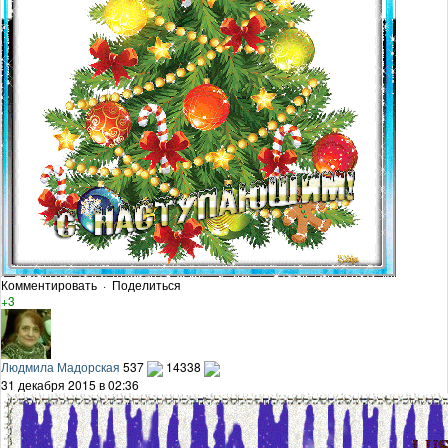
Комментировать
·
Поделиться
+3
Людмила Мадорская
537
14338
31 декабря 2015 в 02:36