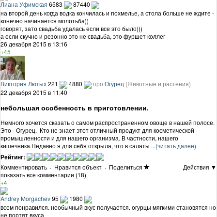
Лиана Уфимская
6583
87440
на второй день когда водка кончилась и похмелье, а стола больше не ждите -
конечно начинается молотьба))
говорят, зато свадьба удалась если все это было)))
а если скучно и резонно это не свадьба, это фуршет коллег
26 декабря 2015 в 13:16
+45
Виктория Лютых
221
4880
про
Огурец
(Животные и растения)
22 декабря 2015 в 11:40
небольшая особенность в приготовлении.
Немного хочется сказать о самом распространенном овоще в нашей полосе.
Это - Огурец. Кто не знает этот отличный продукт для косметической
промышленности и для нашего организма. В частности, нашего
кишечника.Недавно я для себя открыла, что в салаты ...
(читать далее)
Рейтинг:
Комментировать
·
Нравится объект
·
Поделиться
Действия ▼
показать все комментарии (18)
+4
Andrey Morgachev
95
1980
всем понравился. необычный вкус получается. огурцы мягкими становятся но
не портят вкуса