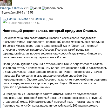
Виктория Лютых
221
4880
поделилась
19 декабря 2015 в 19:59
Елена Екимова
про
Оливье
(Еда)
18 декабря 2015 в 16:50
Настоящий рецепт салата, который придумал Оливье.
Всем известно, что салат
оливье
назван в честь своего "создателя"
Люсьена Оливье. Попробовать настоящий салат можно было в середине
19 века в Москве в ресторане французской кухни "Эрмитаж", который
открыл и в котором трудился Люсьен. Поэтому такой вроде как
французский салат прочно вошел в нашу российскую кухню. И нигде этот
салат не стал таким популярным, как в России.
Французский кулинар хранил в строжайшей тайне рецепт своего салата,
как он его готовил неизвестно. Тем более, что основная тайна заключалась
в белом соусе, которым заправлялся салат. Рецепт этого соуса утрачен
навсегда. Ранее салат и выкладывался особым способом без
перемешивания. Однако сам Люсьен отказался от того, чтобы ингредиенты
салата чередовались в строгом порядке. Еще с 19 века салат стало
принято подавать перемешанным.
Ингредиенты из настоящего салата
оливье:
мясо от двух отварных
рябчиков, один отварной телячий язык, 25 отваренных раков, 1 крупный
отваренный омар, 100 грамм черной паюсной икры, 1 стакан ланспика
(плотное желе из бульона, нарезанное кубиками), 200 грамм свежего