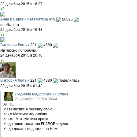
22 декабря 2015 в 16:27
+3
Анна и Сергей Математика
413
26626
необычно)
22 декабря 2015 в 16:48
+3
Виктория Лютых
221
4880
Интерсно попробую.
24 декабря 2015 в 20:10
+8
Виктория Лютых
221
4880
поделилась
22 декабря 2015 в 01:42
Людмила Мадорская
на
Стене
21 декабря 2015 в 08:44
АННЕ
Математике я песенку спою.
Как я Математику люблю.
Как же Математика права,
Когда пишет нам про FLAPОВЫ дела.
Когда делает подарки она Нам.