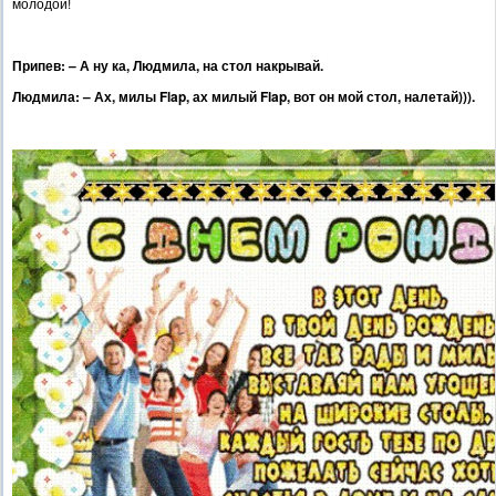
молодой!
Припев: – А ну ка, Людмила, на стол накрывай.
Людмила: – Ах, милы Flap, ах милый Flap, вот он мой стол, налетай))).