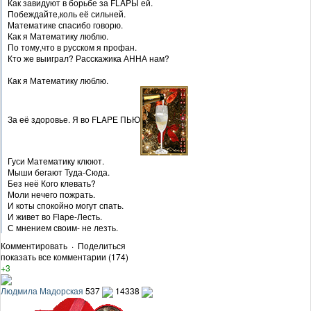
Как завидуют в борьбе за FLAPЫ ей.
Побеждайте,коль её сильней.
Математике спасибо говорю.
Как я Математику люблю.
По тому,что в русском я профан.
Кто же выиграл? Расскажика АННА нам?
Как я Математику люблю.
За её здоровье. Я во FLAPЕ ПЬЮ
Гуси Математику клюют.
Мыши бегают Туда-Сюда.
Без неё Кого клевать?
Моли нечего пожрать.
И коты спокойно могут спать.
И живет во Flapе-Лесть.
С мнением своим- не лезть.
Комментировать
·
Поделиться
показать все комментарии (174)
+3
Людмила Мадорская
537
14338