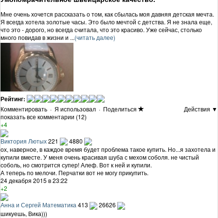
Мне очень хочется рассказать о том, как сбылась моя давняя детская мечта.
Я всегда хотела золотые часы. Это было мечтой с детства. Я не знала еще,
что это - дорого, но всегда считала, что это красиво. Уже сейчас, столько
много повидав в жизни и ...
(читать далее)
Рейтинг:
Комментировать
·
Я использовал
·
Поделиться
Действия ▼
показать все комментарии (12)
+4
Виктория Лютых
221
4880
ох, наверное, в каждое время будет проблема такое купить. Но...я захотела и
купили вместе. У меня очень красивая шуба с мехом соболя. не чистый
соболь, но смотрится супер! Алеф. Вот к ней и купили.
А теперь по мелочи. Перчатки вот не могу прикупить.
24 декабря 2015 в 23:22
+2
Анна и Сергей Математика
413
26626
шикуешь, Вика)))