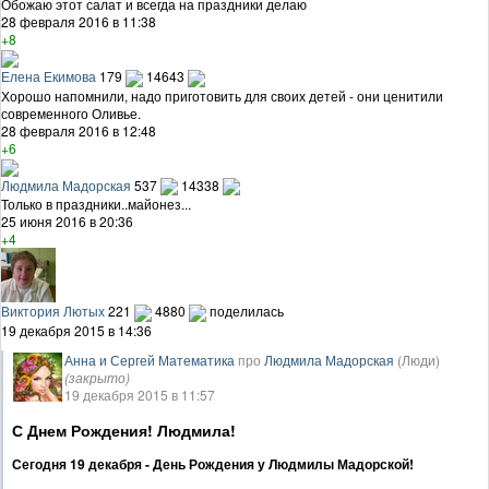
Обожаю этот салат и всегда на праздники делаю
28 февраля 2016 в 11:38
+8
Елена Екимова
179
14643
Хорошо напомнили, надо приготовить для своих детей - они ценитили
современного Оливье.
28 февраля 2016 в 12:48
+6
Людмила Мадорская
537
14338
Только в праздники..майонез...
25 июня 2016 в 20:36
+4
Виктория Лютых
221
4880
поделилась
19 декабря 2015 в 14:36
Анна и Сергей Математика
про
Людмила Мадорская
(Люди)
(закрыто)
19 декабря 2015 в 11:57
С Днем Рождения! Людмила!
Сегодня 19 декабря - День Рождения у Людмилы Мадорской!