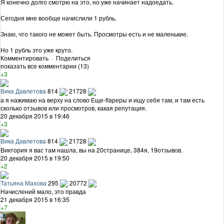
Я конечно долго смотрю на это, но уже начинает надоедать.
Сегодня мне вообще начислили 1 рубль.
Знаю, что такого не может быть. Просмотры есть и не маленькие.
Но 1 рубль это уже круто.
Комментировать
·
Поделиться
показать все комментарии (13)
+3
Вика Давлетова
814
21728
а я нажимаю на верху на слово Еще-flapеры и ищу себя там, и там есть
сколько отзывов или просмотров, какая репутация.
20 декабря 2015 в 19:46
+3
Вика Давлетова
814
21728
Виктория я вас там нашла, вы на 20странице, 384я, 19отзывов.
20 декабря 2015 в 19:50
+2
Татьяна Махова
295
20772
Начислений мало, это правда
21 декабря 2015 в 16:35
+7