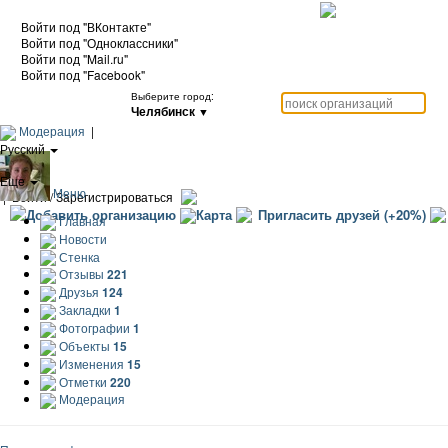
Войти под "ВКонтакте"
Войти под "Одноклассники"
Войти под "Mail.ru"
Войти под "Facebook"
Выберите город:
Челябинск
▼
Модерация
|
Русский
|
Еще
Меню
|
Войти / Зарегистрироваться
Добавить организацию
Карта
Пригласить друзей (+20%)
Главная
Новости
Стенка
Отзывы
221
Друзья
124
Закладки
1
Фотографии
1
Объекты
15
Изменения
15
Отметки
220
Модерация