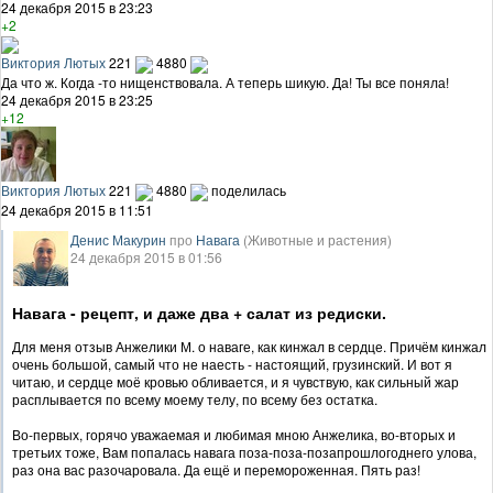
24 декабря 2015 в 23:23
+2
Виктория Лютых
221
4880
Да что ж. Когда -то нищенствовала. А теперь шикую. Да! Ты все поняла!
24 декабря 2015 в 23:25
+12
Виктория Лютых
221
4880
поделилась
24 декабря 2015 в 11:51
Денис Макурин
про
Навага
(Животные и растения)
24 декабря 2015 в 01:56
Навага - рецепт, и даже два + салат из редиски.
Для меня отзыв Анжелики М. о наваге, как кинжал в сердце. Причём кинжал
очень большой, самый что не наесть - настоящий, грузинский. И вот я
читаю, и сердце моё кровью обливается, и я чувствую, как сильный жар
расплывается по всему моему телу, по всему без остатка.
Во-первых, горячо уважаемая и любимая мною Анжелика, во-вторых и
третьих тоже, Вам попалась навага поза-поза-позапрошлогоднего улова,
раз она вас разочаровала. Да ещё и перемороженная. Пять раз!