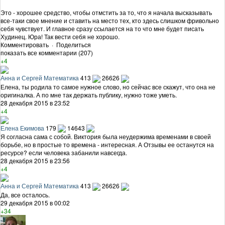
Это - хорошее средство, чтобы отмстить за то, что я начала высказывать
все-таки свое мнение и ставить на место тех, кто здесь слишком фривольно
себя чувствует. И главное сразу ссылается на то что мне будет писать
Худинец. Юра! Так вести себя не хорошо.
Комментировать
·
Поделиться
показать все комментарии (207)
+4
Анна и Сергей Математика
413
26626
Елена, ты родила то самое нужное слово, но сейчас все скажут, что она не
оригиналка. А по мне так держать публику, нужно тоже уметь.
28 декабря 2015 в 23:52
+4
Елена Екимова
179
14643
Я согласна сама с собой. Виктория была неудержима временами в своей
борьбе, но в простые то времена - интересная. А Отзывы ее останутся на
ресурсе? если человека забанили навсегда.
28 декабря 2015 в 23:56
+4
Анна и Сергей Математика
413
26626
Да, все осталось.
29 декабря 2015 в 00:02
+34