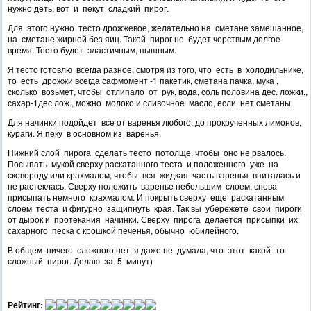
нужно деть, вот и пекут сладкий пирог.
Для этого нужно тесто дрожжевое, желательно на сметане замешанное,
на сметане жирной без яиц. Такой пирог не будет черствым долгое
время. Тесто будет эластичным, пышным.
Я тесто готовлю всегда разное, смотря из того, что есть в холодильнике,
то есть дрожжи всегда сафмомент -1 пакетик, сметана пачка, мука ,
сколько возьмет, чтобы отлипало от рук, вода, соль половина дес. ложки.,
сахар-1дес.лож., можно молоко и сливочное масло, если нет сметаны.
Для начинки подойдет все от варенья любого, до прокрученных лимонов,
кураги. Я пеку в основном из варенья.
Нижний слой пирога сделать тесто потолще, чтобы оно не рвалось.
Посыпать мукой сверху раскатанного теста и положенного уже на
сковороду или крахмалом, чтобы вся жидкая часть варенья впиталась и
не растеклась. Сверху положить варенье небольшим слоем, снова
присыпать немного крахмалом. И покрыть сверху еще раскатанным
слоем теста и фигурно защипнуть края. Так вы убережете свои пироги
от дырок и протекания начинки. Сверху пирога делается присыпки их
сахарного песка с крошкой печенья, обычно юбилейного.
В общем ничего сложного нет, я даже не думала, что этот какой -то
сложный пирог. Делаю за 5 минут)
Рейтинг: