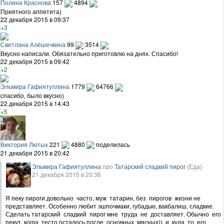
Полина Краснова
157
4894
Приятного аппетита)
22 декабря 2015 в 09:37
+3
Светлана Алёшечкина
99
3514
Вкусно написали. Обязательно приготовлю на днях. Спасибо!
22 декабря 2015 в 09:42
+2
Эльмира Гафиятуллина
1779
64766
спасибо, было вкусно)
22 декабря 2015 в 14:43
+5
Виктория Лютых
221
4880
поделилась
21 декабря 2015 в 20:42
Эльмира Гафиятуллина
про
Татарский сладкий пирог
(Еда)
21 декабря 2015 в 20:36
Я пеку пироги довольно часто, муж татарин, без пирогов жизни не
представляет. Особенно любит эшпочмаки, губадью, вакбалиш, сладкие.
Сделать татарский сладкий пирог мне труда не доставляет. Обычно его
пекут, когда тесто осталось после основных мясных)), и куда то его