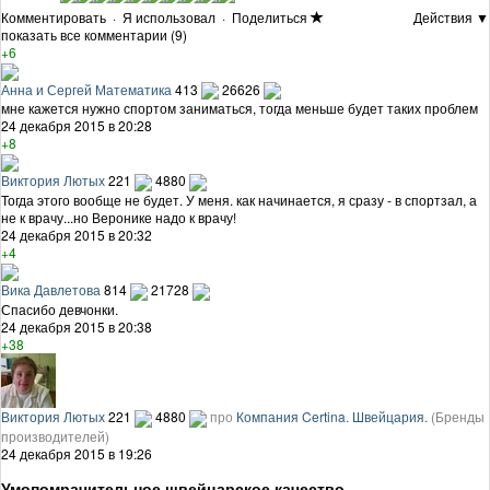
Комментировать
·
Я использовал
·
Поделиться
Действия ▼
показать все комментарии (9)
+6
Анна и Сергей Математика
413
26626
мне кажется нужно спортом заниматься, тогда меньше будет таких проблем
24 декабря 2015 в 20:28
+8
Виктория Лютых
221
4880
Тогда этого вообще не будет. У меня. как начинается, я сразу - в спортзал, а
не к врачу...но Веронике надо к врачу!
24 декабря 2015 в 20:32
+4
Вика Давлетова
814
21728
Спасибо девчонки.
24 декабря 2015 в 20:38
+38
Виктория Лютых
221
4880
про
Компания Certina. Швейцария.
(Бренды
производителей)
24 декабря 2015 в 19:26
Умопомрачительное швейцарское качество.