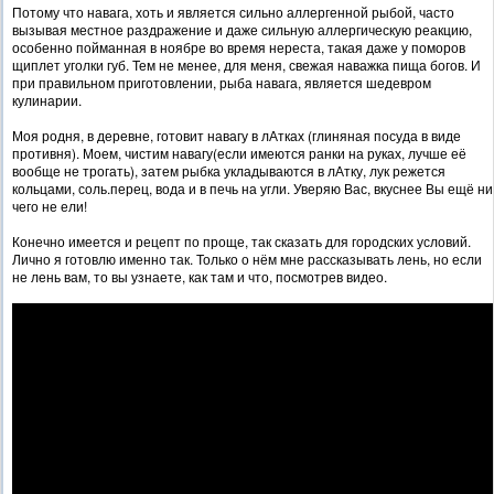
Потому что навага, хоть и является сильно аллергенной рыбой, часто
вызывая местное раздражение и даже сильную аллергическую реакцию,
особенно пойманная в ноябре во время нереста, такая даже у поморов
щиплет уголки губ. Тем не менее, для меня, свежая наважка пища богов. И
при правильном приготовлении, рыба навага, является шедевром
кулинарии.
Моя родня, в деревне, готовит навагу в лАтках (глиняная посуда в виде
противня). Моем, чистим навагу(если имеются ранки на руках, лучше её
вообще не трогать), затем рыбка укладываются в лАтку, лук режется
кольцами, соль.перец, вода и в печь на угли. Уверяю Вас, вкуснее Вы ещё ни
чего не ели!
Конечно имеется и рецепт по проще, так сказать для городских условий.
Лично я готовлю именно так. Только о нём мне рассказывать лень, но если
не лень вам, то вы узнаете, как там и что, посмотрев видео.