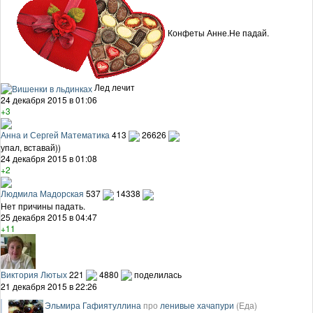
Конфеты Анне.Не падай.
Лед лечит
24 декабря 2015 в 01:06
+3
Анна и Сергей Математика
413
26626
упал, вставай))
24 декабря 2015 в 01:08
+2
Людмила Мадорская
537
14338
Нет причины падать.
25 декабря 2015 в 04:47
+11
Виктория Лютых
221
4880
поделилась
21 декабря 2015 в 22:26
Эльмира Гафиятуллина
про
ленивые хачапури
(Еда)