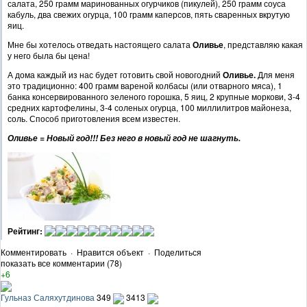
салата, 250 грамм маринованных огурчиков (пикулей), 250 грамм соуса
кабуль, два свежих огурца, 100 грамм каперсов, пять сваренных вкрутую
яиц.
Мне бы хотелось отведать настоящего салата
Оливье
, представляю какая
у него была бы цена!
А дома каждый из нас будет готовить свой новогодний
Оливье.
Для меня
это традиционно: 400 грамм вареной колбасы (или отварного мяса), 1
банка консервированного зеленого горошка, 5 яиц, 2 крупные моркови, 3-4
средних картофелины, 3-4 соленых огурца, 100 миллилитров майонеза,
соль. Способ приготовления всем известен.
Оливье = Новый год!!! Без него в новый год не шагнуть.
Рейтинг:
Комментировать
·
Нравится объект
·
Поделиться
показать все комментарии (78)
+6
Гульназ Саляхутдинова
349
3413