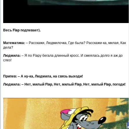
Весь Flap подпевает).
Математика:
– Расскажи, Людмилочка, Где была? Расскажи-ка, милая, Как
дела?
Людмила:
– Я по Flapу бегала длинный кросс. И смеялась долго я аж до
слез!
Прип
ев: – А ну-ка, Людмила, на связь выходи!
Лю
дмила: – Нет, милый Flap,
Нет, милый Flap, Нет, милый Flap, погоди!