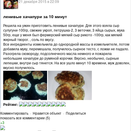
21 декабря 2015 в 22:09
ленивые хачапури за 10 минут
Решила на ужин приготовить ленивые хачапури. Для этого взяла сыр
сулугуни-100гр, свежие укроп, петрушка-2, 3 веточки, 3 яйца сырых, мука
50гр, еще у меня был фермерский мягкий сыр рикото -100гр, как мягкий
жирный творог. , соль по вкусу.
Все ингредиенты измельчила до однородной массы в измельчителе, потом
добавила муку, перемешала, получилось сырное тесто, с ложки не падало.
Разогрела сковороду, подсолнечного масла немного и пожарила
небольшие хачапури до румяной корочки. Вкусно, необычно, сырные
лепешки, внутри сыр тянется. На все ушло минут 10 времени, муж доволен,
вкусно получилось.
Рейтинг:
Комментировать
·
Нравится объект
·
Поделиться
показать все комментарии (5)
+3