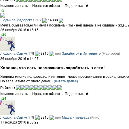
Комментировать
·
Нравится объект
·
Поделиться
+2
Людмила Мадорская
537
14338
Мечта сбывается,если мечта посильна и ты к ней идешь,а не сидишь и ждешь
26 ноября 2016 в 16:15
+26
Людмила Савчук
179
3815
про
Заработок в Интернете
(Flapгород)
26 ноября 2016 в 14:07
Хорошо, что есть возможность заработать в сети!
Уверена многие пользователи интернет кроме просиживания в социальных се
Но зарабатывают много денег ...
(читать далее)
Рейтинг:
Комментировать
·
Нравится объект
·
Поделиться
+24
Людмила Савчук
179
3815
про
Маша и медведь
(Кино)
17 ноября 2016 в 08:22