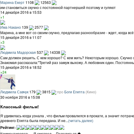
Марина Екерт
1108
12563
им становиться скучно с постоянной партнершей поэтому и гуляют
14 декабря 2016 в 15:53
+1
Има Накано
139
2577
Марина, а мне вот со своим скучно, предлагаю разнообразие - ждет, когда всё 
15 декабря 2016 в 11:07
+3
Людмила Мадорская
537
14338
Сам должен решить. С кем хорошо? С кем жить? Некоторым хорошо. Скучно ж
Знакомая рассказала:"Третий раз замуж выхожу. А любовник один. Постоянный
15 декабря 2016 в 18:52
+24
Людмила Савчук
179
3815
про
Боги Египта
(Кино)
30 ноября 2016 в 15:08
Классный фильм!
Я удивилась когда узнала , что фильм провалился в прокате, а значит потр
древнего Египта была передана. И не...
(читать далее)
Рейтинг:
Комментировать
·
Я смотрел
·
Поделиться