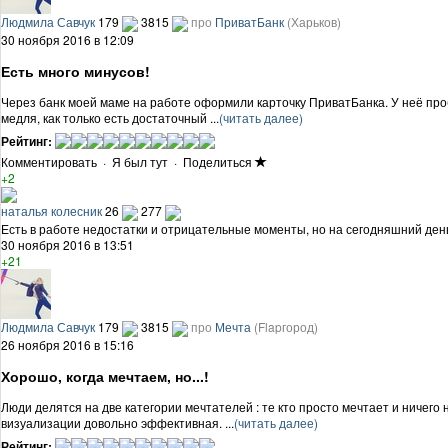
Людмила Савчук
179
3815
про
ПриватБанк
(Харьков)
30 ноября 2016 в 12:09
Есть много минусов!
Через банк моей маме на работе оформили карточку ПриватБанка. У неё проб
медля, как только есть достаточный ...
(читать далее)
Рейтинг:
Комментировать
·
Я был тут
·
Поделиться
+2
наталья колесник
26
277
Есть в работе недостатки и отрицательные моменты, но на сегодняшний день 
30 ноября 2016 в 13:51
+21
Людмила Савчук
179
3815
про
Мечта
(Flapгород)
26 ноября 2016 в 15:16
Хорошо, когда мечтаем, но...!
Люди делятся на две категории мечтателей : те кто просто мечтает и ничего
визуализации довольно эффективная. ...
(читать далее)
Рейтинг: