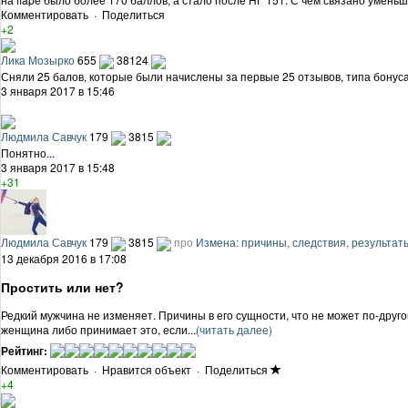
Комментировать
·
Поделиться
+2
Лика Мозырко
655
38124
Сняли 25 балов, которые были начислены за первые 25 отзывов, типа бонуса
3 января 2017 в 15:46
Людмила Савчук
179
3815
Понятно...
3 января 2017 в 15:48
+31
Людмила Савчук
179
3815
про
Измена: причины, следствия, результат
13 декабря 2016 в 17:08
Простить или нет?
Редкий мужчина не изменяет. Причины в его сущности, что не может по-друго
женщина либо принимает это, если...
(читать далее)
Рейтинг:
Комментировать
·
Нравится объект
·
Поделиться
+4