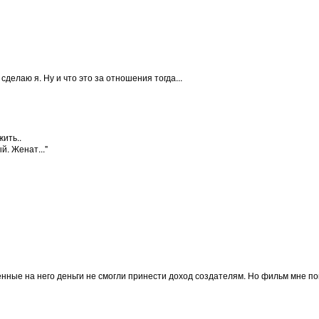
сделаю я. Ну и что это за отношения тогда...
ить..
. Женат..."
аченные на него деньги не смогли принести доход создателям. Но фильм мне