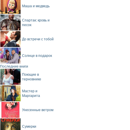
Маша и медведь
Спартак: кровь и
песок
До встречи с тобой
Солнце в подарок
Последние книги
Поющие в
терновнике
Мастер и
Маргарита
Унесенные ветром
Сумерки