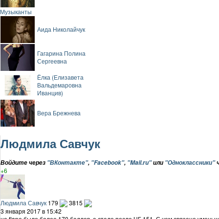
Музыканты
Аида Николайчук
Гагарина Полина
Сергеевна
Ёлка (Елизавета
Вальдемаровна
Иванцив)
Вера Брежнева
Людмила Савчук
Войдите через
"ВКонтакте"
,
"Facebook"
,
"Mail.ru"
или
"Одноклассники"
ч
+6
Людмила Савчук
179
3815
3 января 2017 в 15:42
на flapе было более 170 баллов, а стало после НГ 151. С чем связано умень