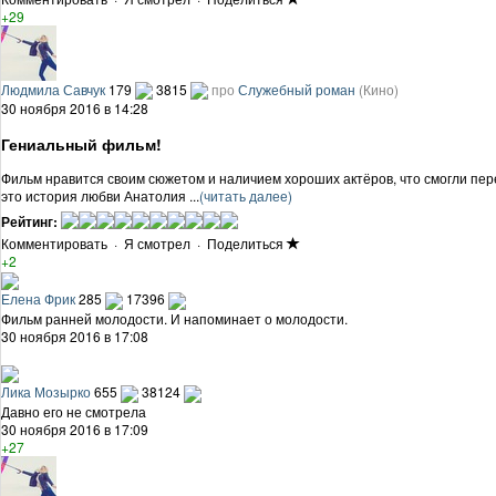
+29
Людмила Савчук
179
3815
про
Служебный роман
(Кино)
30 ноября 2016 в 14:28
Гениальный фильм!
Фильм нравится своим сюжетом и наличием хороших актёров, что смогли пере
это история любви Анатолия ...
(читать далее)
Рейтинг:
Комментировать
·
Я смотрел
·
Поделиться
+2
Елена Фрик
285
17396
Фильм ранней молодости. И напоминает о молодости.
30 ноября 2016 в 17:08
Лика Мозырко
655
38124
Давно его не смотрела
30 ноября 2016 в 17:09
+27