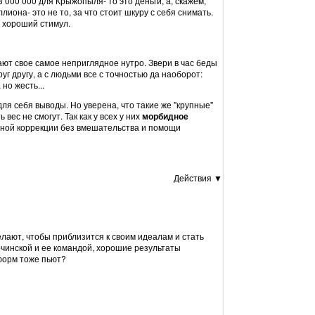
 3 000 000 для Крыжопыля- то это деньги, а, скажем,
иона- это не то, за что стоит шкуру с себя снимать.
- хороший стимул.
ают свое самое неприглядное нутро. Звери в час беды
г другу, а с людьми все с точностью да наоборот:
но жесть...
ля себя выводы. Но уверена, что такие же "крупные"
 вес не смогут. Так как у всех у них
морбидное
ьной коррекции без вмешательства и помощи
Действия ▼
елают, чтобы приблизится к своим идеалам и стать
чинской и ее командой, хорошие результаты
форм тоже пьют?