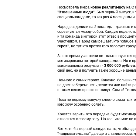
Посмотрела вчера
новое реалити-шоу на С
"
Взвешенные люди"
. Был первый выпуск, и
специальном доме, то как раз 4 месяца мы и
Народ разделили на 2 команды - красные и с
соревнуются между собой. Каждую неделю вз
и та команда в которой этот отвес в проце
участником. Народ сам решает, кто "слабое 
героя"
, но тут кто против кого голосует сраз
За это время участники не только научится п
мотивированы потерей килограммов. Но и пр
максимальный результат -
3 000 000 рублей
свой вес, но и получить такие хорошие деньг
Немного о самих героях. Конечно, большинст
не дает забеременеть, женится или найти ра
с таким весом просто не живут. Самый "тяже
Пока по первому выпуску сложно сказать, кто
кого хочу особенно болеть.
Хочется верить, что передача будет мотиви
относится к своему весу. Но кое- что мне не
Вот хотя бы первый конкурс на то, чтобы сдв
"надрывательства" да еще и с таким весом, 