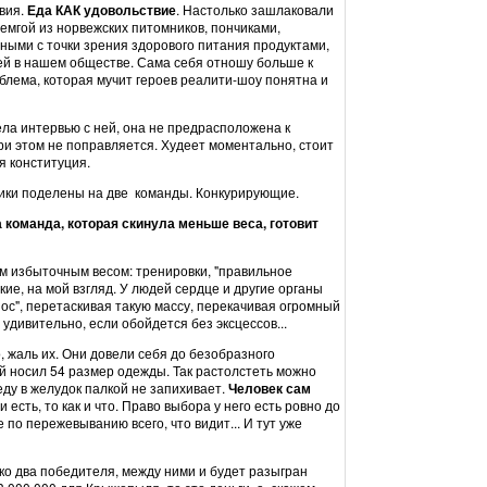
вия.
Еда КАК удовольствие
. Настолько зашлаковали
емгой из норвежских питомников, пончиками,
ыми с точки зрения здорового питания продуктами,
ей в нашем обществе. Сама себя отношу больше к
блема, которая мучит героев реалити-шоу понятна и
рела интервью с ней, она не предрасположена к
при этом не поправляется. Худеет моментально, стоит
я конституция.
ики поделены на две команды. Конкурирующие.
а команда, которая скинула меньше веса, готовит
им избыточным весом: тренировки, "правильное
ские, на мой взгляд. У людей сердце и другие органы
нос", перетаскивая такую массу, перекачивая огромный
 удивительно, если обойдется без эксцессов...
о, жаль их. Они довели себя до безобразного
рый носил 54 размер одежды. Так растолстеть можно
еду в желудок палкой не запихивает.
Человек сам
ли есть, то как и что. Право выбора у него есть ровно до
 по пережевыванию всего, что видит... И тут уже
ко два победителя, между ними и будет разыгран