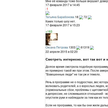
Мне её команда тоже больше внушает довери
17 февраля 2017 в 14:45
-1
Татьяна Барабонова
18
72
Каких только шоу нет.
17 февраля 2017 в 15:23
+163
Оксана Петрова
1303
61319
22 апреля 2015 в 02:20
Смотреть интересно, вот так вот и 
Долгое время смотрела подобную программу 
их примерно такой же при этом. После амери
"Взвешенные люди" не так уж и тяжело.
Речь в программе не о подростках, вес кото
волновать родителей, а о взрослых людях, 
(гормональные сбои, проблемы с щитовиткой 
в депрессии, не сложившихся отношений - в
опустили руки и наблюдали за тем как их те
Если не программа, то как бы они жили дал