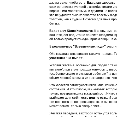
да, мы едим, чтобы есть. Еда ради удовольст
свои организмы курицей с антибиотиками и с
пирожными-морожеными и другими не полезн
что не удивительно количество толстых люд
толстым, чем к худым. Поэтому для меня про
близка.
Ведет шоу Юлия Ковальчук
. К слову, смот
полноте, ест все, что не прибито гвоздями, 
ей только пропустить один прием пищи. Така
В
реалити-шоу "Взвешенные люди"
участн
Обе команды взвешивают каждую неделю.
Т
участника "на вылет".
Условия жесткие, особенно для людей с так
питание", при этом проходя конкурсы... звер
(особенно скелет и суставы) работаю "на из
объем лишней крови, а их так напрягают, что
Что касается самих участников. Мне, конечн
состояния. Я это говорю, как человек, кото
только превратившись в жующий рот. Никто 
выбирает для себя- есть или не есть
. И ес
тех пор, пока он не превращается в животное
может помочь только специалист...
Жесткая передача, в которой останутся толь