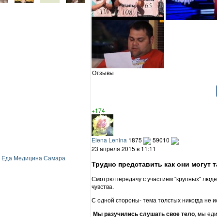
Отзывы
+174
Elena Lenina
1875
59010
23 апреля 2015 в 11:11
Еда
Медицина
Самара
Трудно представить как они могут та
Смотрю передачу с участием "крупных" люд
чувства.
С одной стороны- тема толстых никогда не и
Мы разучились слушать свое тело
, мы ед