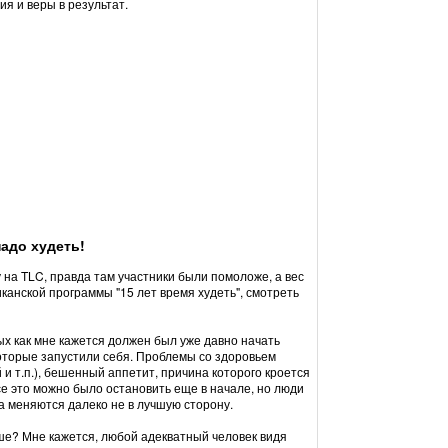
я и веры в результат.
надо худеть!
на TLC, правда там участники были помоложе, а вес
канской программы "15 лет время худеть", смотреть
рых как мне кажется должен был уже давно начать
которые запустили себя. Проблемы со здоровьем
и т.п.), бешенный аппетит, причина которого кроется
се это можно было остановить еще в начале, но люди
ла меняются далеко не в лучшую сторону.
ьше? Мне кажется, любой адекватный человек видя