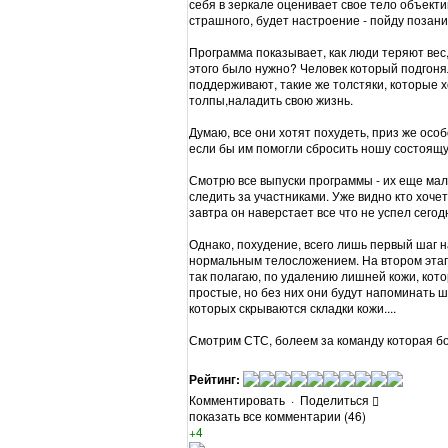
себя в зеркале оценивает свое тело объектив
страшного, будет настроение - пойду позан
Программа показывает, как люди теряют вес,
этого было нужно? Человек который подгоня
поддерживают, такие же толстяки, которые 
толпы,наладить свою жизнь.
Думаю, все они хотят похудеть, приз же особ
если бы им помогли сбросить ношу состоящу
Смотрю все выпуски программы - их еще мало
следить за участниками. Уже видно кто хочет
завтра он наверстает все что не успел сего
Однако, похудение, всего лишь первый шаг н
нормальным телосложением. На втором этап
так полагаю, по удалению лишней кожи, кото
простые, но без них они будут напоминать 
которых скрываются складки кожи....
Смотрим СТС, болеем за команду которая б
Рейтинг:
Комментировать
·
Поделиться
показать все комментарии (46)
+4