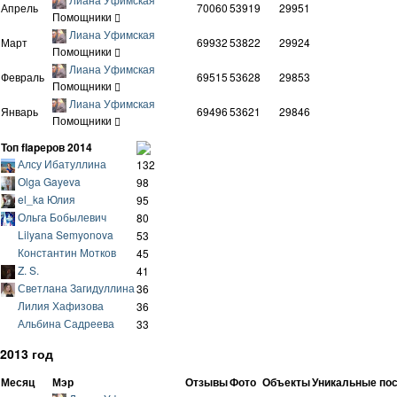
Апрель
70060
53919
29951
Помощники
Лиана Уфимская
Март
69932
53822
29924
Помощники
Лиана Уфимская
Февраль
69515
53628
29853
Помощники
Лиана Уфимская
Январь
69496
53621
29846
Помощники
Топ flapеров 2014
Алсу Ибатуллина
132
Оlgа Gayeva
98
el_ka Юлия
95
Ольга Бобылевич
80
Lilyana Semyonova
53
Константин Мотков
45
Z. S.
41
Светлана Загидуллина
36
Лилия Хафизова
36
Альбина Садреева
33
2013 год
Месяц
Мэр
Отзывы
Фото
Объекты
Уникальные по