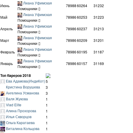
Лиана Уфимская
Июнь
78988
60264
31232
Помощники
Лиана Уфимская
Май
78986
60253
31223
Помощники
Лиана Уфимская
Апрель
78986
60237
31213
Помощники
Лиана Уфимская
Март
78986
60209
31201
Помощники
Лиана Уфимская
Февраль
78986
60195
31187
Помощники
Лиана Уфимская
Январь
78986
60157
31169
Помощники
Топ flapеров 2018
Ева Адамова(ИндиКот)
5
Кристина Ворушева
3
Ангелина Усманова
3
Валя Жукова
1
Vlad Elite
1
Алина Прохорова
1
Илья Скворцов
1
Ольга Каратаева
1
Виталина Кольцова
1