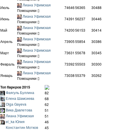
Лиана Уфимская
Июль
74646
56365
30488
Помощники
Лиана Уфимская
Июнь
74391
56237
30446
Помощники
Лиана Уфимская
Май
74200
56153
30414
Помощники
Лиана Уфимская
Апрель
73905
55854
30386
Помощники
Лиана Уфимская
Март
73631
55678
30345
Помощники
Лиана Уфимская
Февраль
73392
55503
30300
Помощники
Лиана Уфимская
Январь
73038
55379
30262
Помощники
Топ flapеров 2015
Фаягуль Буллина
82
Елена Шамсиева
68
Оlgа Gayeva
62
Вика Давлетова
51
Лиана Уфимская
51
el_ka Юлия
46
Константин Мотков
45