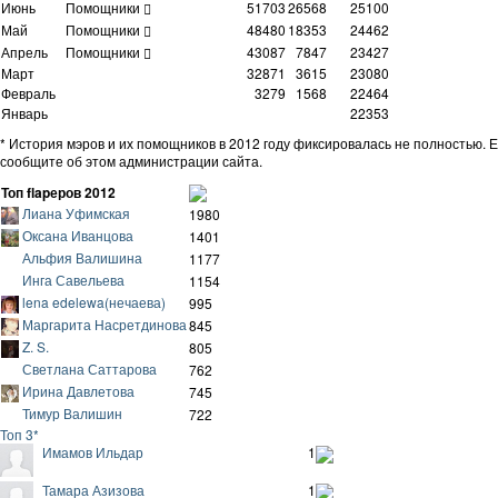
Июнь
Помощники
51703
26568
25100
Май
Помощники
48480
18353
24462
Апрель
Помощники
43087
7847
23427
Март
32871
3615
23080
Февраль
3279
1568
22464
Январь
22353
* История мэров и их помощников в 2012 году фиксировалась не полностью. 
сообщите об этом администрации сайта.
Топ flapеров 2012
Лиана Уфимская
1980
Оксана Иванцова
1401
Альфия Валишина
1177
Инга Савельева
1154
lena edelewa(нечаева)
995
Маргарита Насретдинова
845
Z. S.
805
Светлана Саттарова
762
Ирина Давлетова
745
Тимур Валишин
722
Топ 3*
Имамов Ильдар
1
Тамара Азизова
1