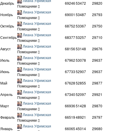
Лиана Уфимская
Декабрь
69246
53472
29820
Помощники
Лиана Уфимская
Ноябрь
69001
53487
29793
Помощники
Лиана Уфимская
Октябрь
68752
53367
29750
Помощники
Лиана Уфимская
Сентябрь
68377
53257
29710
Помощники
Лиана Уфимская
Август
68156
53148
29676
Помощники
Лиана Уфимская
Июль
67962
53078
29637
Помощники
Лиана Уфимская
Июнь
67733
52907
29637
Помощники
Лиана Уфимская
Май
67628
52855
29877
Помощники
Лиана Уфимская
Апрель
67340
52097
29921
Помощники
Лиана Уфимская
Март
66936
51428
29870
Помощники
Лиана Уфимская
Февраль
66519
48921
29797
Помощники
Лиана Уфимская
Январь
66065
45014
29680