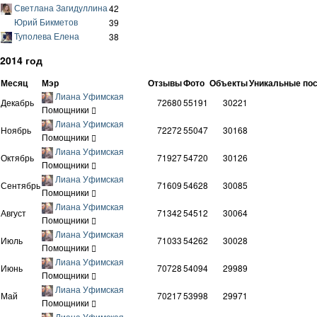
Светлана Загидуллина
42
Юрий Бикметов
39
Туполева Елена
38
2014 год
Месяц
Мэр
Отзывы
Фото
Объекты
Уникальные по
Лиана Уфимская
Декабрь
72680
55191
30221
Помощники
Лиана Уфимская
Ноябрь
72272
55047
30168
Помощники
Лиана Уфимская
Октябрь
71927
54720
30126
Помощники
Лиана Уфимская
Сентябрь
71609
54628
30085
Помощники
Лиана Уфимская
Август
71342
54512
30064
Помощники
Лиана Уфимская
Июль
71033
54262
30028
Помощники
Лиана Уфимская
Июнь
70728
54094
29989
Помощники
Лиана Уфимская
Май
70217
53998
29971
Помощники
Лиана Уфимская