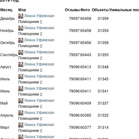
Месяц
Мэр
Отзывы
Фото
Объекты
Уникальные по
Лиана Уфимская
Декабрь
79097
60458
31359
Помощники
Лиана Уфимская
Ноябрь
79097
60458
31359
Помощники
Лиана Уфимская
Октябрь
79097
60456
31358
Помощники
Лиана Уфимская
Сентябрь
79097
60443
31355
Помощники
Лиана Уфимская
Август
79096
60413
31348
Помощники
Лиана Уфимская
Июль
79096
60411
31345
Помощники
Лиана Уфимская
Июнь
79096
60411
31341
Помощники
Лиана Уфимская
Май
79096
60409
31337
Помощники
Лиана Уфимская
Апрель
79096
60385
31332
Помощники
Лиана Уфимская
Март
79096
60377
31314
Помощники
Лиана Уфимская