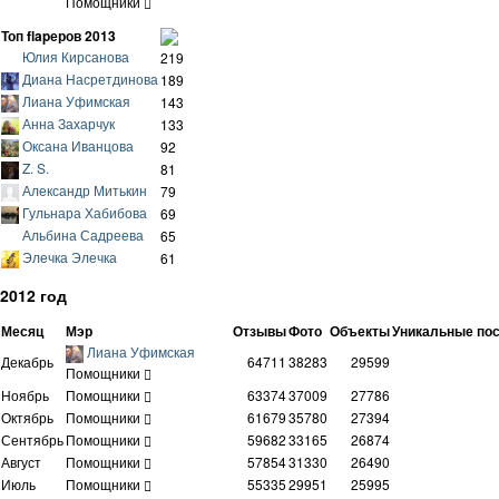
Помощники
Топ flapеров 2013
Юлия Кирсанова
219
Диана Насретдинова
189
Лиана Уфимская
143
Анна Захарчук
133
Оксана Иванцова
92
Z. S.
81
Александр Митькин
79
Гульнара Хабибова
69
Альбина Садреева
65
Элечка Элечка
61
2012 год
Месяц
Мэр
Отзывы
Фото
Объекты
Уникальные по
Лиана Уфимская
Декабрь
64711
38283
29599
Помощники
Ноябрь
Помощники
63374
37009
27786
Октябрь
Помощники
61679
35780
27394
Сентябрь
Помощники
59682
33165
26874
Август
Помощники
57854
31330
26490
Июль
Помощники
55335
29951
25995