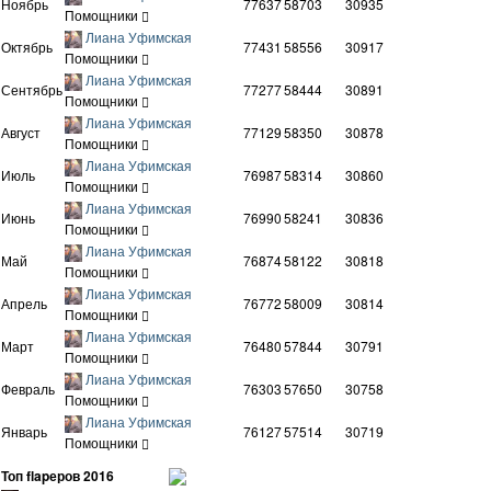
Ноябрь
77637
58703
30935
Помощники
Лиана Уфимская
Октябрь
77431
58556
30917
Помощники
Лиана Уфимская
Сентябрь
77277
58444
30891
Помощники
Лиана Уфимская
Август
77129
58350
30878
Помощники
Лиана Уфимская
Июль
76987
58314
30860
Помощники
Лиана Уфимская
Июнь
76990
58241
30836
Помощники
Лиана Уфимская
Май
76874
58122
30818
Помощники
Лиана Уфимская
Апрель
76772
58009
30814
Помощники
Лиана Уфимская
Март
76480
57844
30791
Помощники
Лиана Уфимская
Февраль
76303
57650
30758
Помощники
Лиана Уфимская
Январь
76127
57514
30719
Помощники
Топ flapеров 2016