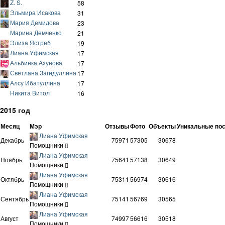
Z. S.
58
Эльмира Исакова
31
Мария Демидова
23
Марина Демченко
21
Элиза Ястреб
19
Лиана Уфимская
17
Альбинка Ахунова
17
Светлана Загидуллина
17
Алсу Ибатуллина
17
Никита Витол
16
2015 год
Месяц
Мэр
Отзывы
Фото
Объекты
Уникальные по
Лиана Уфимская
Декабрь
75971
57305
30678
Помощники
Лиана Уфимская
Ноябрь
75641
57138
30649
Помощники
Лиана Уфимская
Октябрь
75311
56974
30616
Помощники
Лиана Уфимская
Сентябрь
75141
56769
30565
Помощники
Лиана Уфимская
Август
74997
56616
30518
Помощники