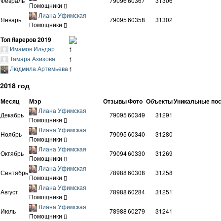
Февраль
79096
60367
31306
Помощники
Лиана Уфимская
Январь
79095
60358
31302
Помощники
Топ flapеров 2019
Имамов Ильдар
1
Тамара Азизова
1
Людмила Артемьева
1
2018 год
Месяц
Мэр
Отзывы
Фото
Объекты
Уникальные по
Лиана Уфимская
Декабрь
79095
60349
31291
Помощники
Лиана Уфимская
Ноябрь
79095
60340
31280
Помощники
Лиана Уфимская
Октябрь
79094
60330
31269
Помощники
Лиана Уфимская
Сентябрь
78988
60308
31258
Помощники
Лиана Уфимская
Август
78988
60284
31251
Помощники
Лиана Уфимская
Июль
78988
60279
31241
Помощники