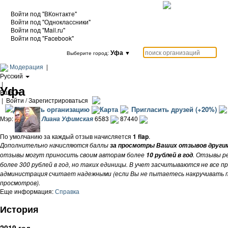
Войти под "ВКонтакте"
Войти под "Одноклассники"
Войти под "Mail.ru"
Войти под "Facebook"
Уфа
▼
Выберите город:
Модерация
|
Русский
|
Уфа
Еще
|
Войти / Зарегистрироваться
Добавить организацию
Карта
Пригласить друзей (+20%)
Мэр:
6583
87440
Лиана Уфимская
По умолчанию за каждый отзыв начисляется
1 flap
.
Дополнительно начисляются баллы
за просмотры Ваших отзывов други
отзывы могут приносить своим авторам более
. Отзывы р
10 рублей в год
более 300 рублей в год, но таких единицы. В учет засчитываются не все 
администрация считает надежными (если Вы не пытаетесь накручивать п
просмотров).
Еще информация:
Справка
История
2019 год