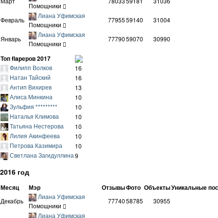
Март
78033
59181
31036
Помощники
Лиана Уфимская
Февраль
77955
59140
31004
Помощники
Лиана Уфимская
Январь
77790
59070
30990
Помощники
Топ flapеров 2017
Филипп Волков
16
Натан Тайский
16
Антип Вихирев
13
Алиса Минкина
10
Зульфия *********
10
Наталья Климова
10
Татьяна Нестерова
10
Лилия Акинфеева
10
Петрова Казимира
10
Светлана Загидуллина
9
2016 год
Месяц
Мэр
Отзывы
Фото
Объекты
Уникальные по
Лиана Уфимская
Декабрь
77740
58785
30955
Помощники
Лиана Уфимская