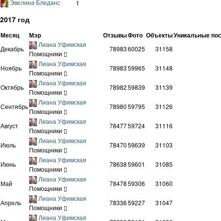
Эвелина Бледанс
1
2017 год
Месяц
Мэр
Отзывы
Фото
Объекты
Уникальные по
Лиана Уфимская
Декабрь
78983
60025
31158
Помощники
Лиана Уфимская
Ноябрь
78983
59965
31148
Помощники
Лиана Уфимская
Октябрь
78982
59839
31139
Помощники
Лиана Уфимская
Сентябрь
78980
59795
31126
Помощники
Лиана Уфимская
Август
78477
59724
31116
Помощники
Лиана Уфимская
Июль
78470
59639
31103
Помощники
Лиана Уфимская
Июнь
78638
59601
31085
Помощники
Лиана Уфимская
Май
78478
59306
31060
Помощники
Лиана Уфимская
Апрель
78336
59227
31047
Помощники
Лиана Уфимская