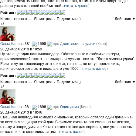
достопримечательностях, памятных местах, о том, как и чем живут люди в
разных уголках нашей необъятной...
(читать далее)
Рейтинг:
Комментировать
·
Я смотрел
·
Поделиться
Действия ▼
+8
Ольга Канева
381
1698
про
Джентльмены удачи
(Кино)
20 декабря 2013 в 18:53
Ну это еще один наш киношедевр. Обаятельные и любимые актеры,
приключенческий сюжет, легендарная музыка - все это "Джентльмены удачи".
Если вижу по телевизору этот фильм, то все..... не могу переключить,
начинаю смотреть, хотя видела его уже 1000 ...
(читать далее)
Рейтинг:
Комментировать
·
Я смотрел
·
Поделиться
Действия ▼
+5
Ольга Канева
381
1698
про
Один дома
(Кино)
20 декабря 2013 в 18:46
Смешная новогодняя комедия о мальчике, который остался один дома и из-
за всех сил защищал свой дом. В фильме очень много смешных моментов,
ох....ну и напридумывал Кевин всяких трюков для воришек, они уже ооочень
пожалели, что связались с этим ...
(читать далее)