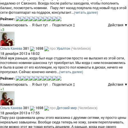
недалеко от Связного. Всегда после работы заходила, чтобы пополнить
баланс, посмотреть новинки. Пару лет назад покупала под новый год в этой
сети фотоаппарат на подарок, консультант...
(читать далее)
Рейтинг:
Комментировать
·
Я был тут
·
Поделиться
Действия ▼
+3
Ольга Канева
381
1698
про
Уралтон
(Челябинск)
18 декабря 2013 в 18:02
Мой муж раньше, когда был еще студентом просто не вылазил из этой сети,
постоянно новинки шансона тут приобретал. Мы когда с ним познакомились
я была в шоке от его коллекции, ну просто пол комнаты в дисках, ничего не
пропускал. Сейчас конечно ничего...
(читать далее)
Рейтинг:
Комментировать
·
Я был тут
·
Поделиться
Действия ▼
+1
Ольга Канева
381
1698
про
Детский мир
(Челябинск)
18 декабря 2013 в 17:55
Пару раз сравнивала цены этого магазина с другими сетями, ну просто цены
нереально завышены. Вообще сюда теперь не хожу, зачем переплачивать,
если можно этот же товар купить дешевле. А раньше, когда еще своего