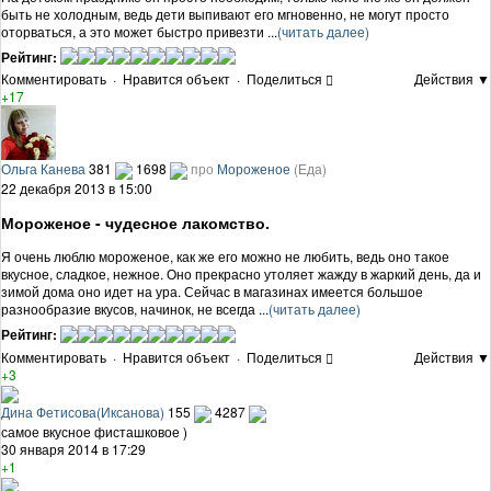
быть не холодным, ведь дети выпивают его мгновенно, не могут просто
оторваться, а это может быстро привезти ...
(читать далее)
Рейтинг:
Комментировать
·
Нравится объект
·
Поделиться
Действия ▼
+17
Ольга Канева
381
1698
про
Мороженое
(Еда)
22 декабря 2013 в 15:00
Мороженое - чудесное лакомство.
Я очень люблю мороженое, как же его можно не любить, ведь оно такое
вкусное, сладкое, нежное. Оно прекрасно утоляет жажду в жаркий день, да и
зимой дома оно идет на ура. Сейчас в магазинах имеется большое
разнообразие вкусов, начинок, не всегда ...
(читать далее)
Рейтинг:
Комментировать
·
Нравится объект
·
Поделиться
Действия ▼
+3
Дина Фетисова(Иксанова)
155
4287
самое вкусное фисташковое )
30 января 2014 в 17:29
+1