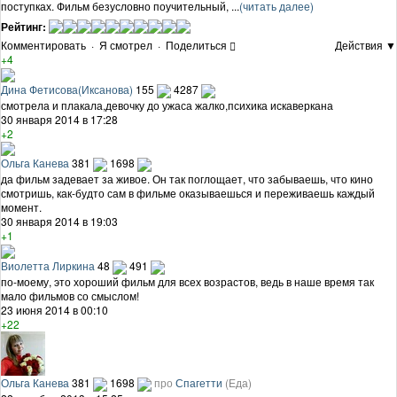
поступках. Фильм безусловно поучительный, ...
(читать далее)
Рейтинг:
Комментировать
·
Я смотрел
·
Поделиться
Действия ▼
+4
Дина Фетисова(Иксанова)
155
4287
смотрела и плакала,девочку до ужаса жалко,психика искаверкана
30 января 2014 в 17:28
+2
Ольга Канева
381
1698
да фильм задевает за живое. Он так поглощает, что забываешь, что кино
смотришь, как-будто сам в фильме оказываешься и переживаешь каждый
момент.
30 января 2014 в 19:03
+1
Виолетта Лиркина
48
491
по-моему, это хороший фильм для всех возрастов, ведь в наше время так
мало фильмов со смыслом!
23 июня 2014 в 00:10
+22
Ольга Канева
381
1698
про
Спагетти
(Еда)