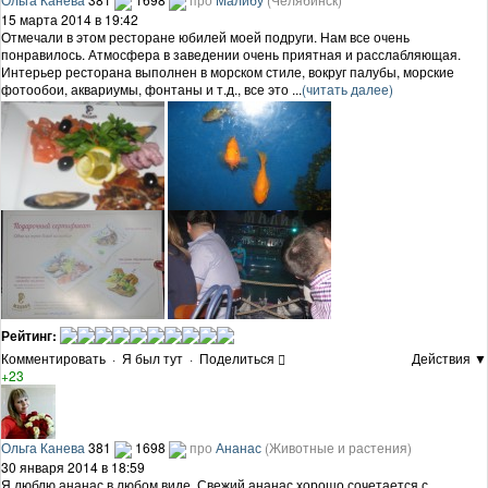
15 марта 2014 в 19:42
Отмечали в этом ресторане юбилей моей подруги. Нам все очень
понравилось. Атмосфера в заведении очень приятная и расслабляющая.
Интерьер ресторана выполнен в морском стиле, вокруг палубы, морские
фотообои, аквариумы, фонтаны и т.д., все это ...
(читать далее)
Рейтинг:
Комментировать
·
Я был тут
·
Поделиться
Действия ▼
+23
Ольга Канева
381
1698
про
Ананас
(Животные и растения)
30 января 2014 в 18:59
Я люблю ананас в любом виде. Свежий ананас хорошо сочетается с