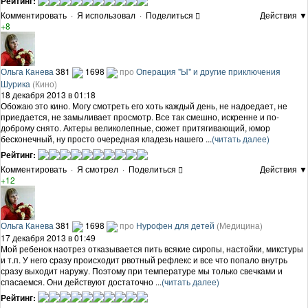
Рейтинг:
Комментировать
·
Я использовал
·
Поделиться
Действия ▼
+8
Ольга Канева
381
1698
про
Операция "Ы" и другие приключения
Шурика
(Кино)
18 декабря 2013 в 01:18
Обожаю это кино. Могу смотреть его хоть каждый день, не надоедает, не
приедается, не замыливает просмотр. Все так смешно, искренне и по-
доброму снято. Актеры великолепные, сюжет притягивающий, юмор
бесконечный, ну просто очередная кладезь нашего ...
(читать далее)
Рейтинг:
Комментировать
·
Я смотрел
·
Поделиться
Действия ▼
+12
Ольга Канева
381
1698
про
Нурофен для детей
(Медицина)
17 декабря 2013 в 01:49
Мой ребенок наотрез отказывается пить всякие сиропы, настойки, микстуры
и т.п. У него сразу происходит рвотный рефлекс и все что попало внутрь
сразу выходит наружу. Поэтому при температуре мы только свечками и
спасаемся. Они действуют достаточно ...
(читать далее)
Рейтинг: