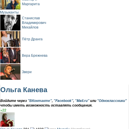
Маргарита
Музыканты
Станислав
Владимирович
Михайлов
Пётр Дранга
Вера Брежнева
Звери
Ольга Канева
Войдите через
"ВКонтакте"
,
"Facebook"
,
"Mail.ru"
или
"Одноклассники"
чтобы иметь возможность оставлять сообщения.
+22
Ольга Канева
381
1698
про
Малибу
(Челябинск)