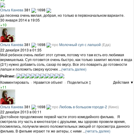
Ольга Канева
381
1698
да песенка очень милая, добрая, но только в первоначальном варианте.
30 января 2014 в 19:05
+10
Ольга Канева
381
1698
про
Молочный суп с лапшой
(Еда)
22 декабря 2013 в 01:35
Мой ребенок очень любит этот супчик, потому что там есть его любимая
вермишелька. Суп готовится очень быстро, как только закипит молоко и вода
(2/1) нужно добавить соль, сахар по вкусу. Все это поварить до готовности
лапши и положить сверху кусочек ...
(читать далее)
Рейтинг:
Комментировать
·
Нравится объект
·
Поделиться
Действия ▼
+11
Ольга Канева
381
1698
про
Любовь в большом городе-2
(Кино)
22 декабря 2013 в 00:11
Достойное продолжение первой части этого комедийного фильма. Я
смотрела эту часть в кинотеатре с друзьями, мы здорово провели время,
посмеялись, получили много положительных эмоций от просмотра данного
фильма. В фильме играют те же актеры, с ними ...
(читать далее)