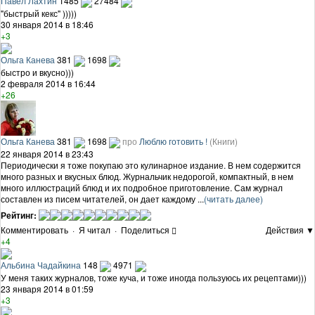
Павел Лахтин
1485
27484
"быстрый кекс" )))))
30 января 2014 в 18:46
+3
Ольга Канева
381
1698
быстро и вкусно)))
2 февраля 2014 в 16:44
+26
Ольга Канева
381
1698
про
Люблю готовить !
(Книги)
22 января 2014 в 23:43
Периодически я тоже покупаю это кулинарное издание. В нем содержится
много разных и вкусных блюд. Журнальчик недорогой, компактный, в нем
много иллюстраций блюд и их подробное приготовление. Сам журнал
составлен из писем читателей, он дает каждому ...
(читать далее)
Рейтинг:
Комментировать
·
Я читал
·
Поделиться
Действия ▼
+4
Альбина Чадайкина
148
4971
У меня таких журналов, тоже куча, и тоже иногда пользуюсь их рецептами)))
23 января 2014 в 01:59
+3