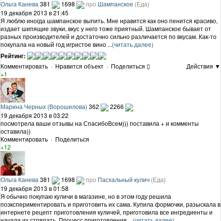
Ольга Канева
381
1698
про
Шампанское
(Еда)
19 декабря 2013 в 21:45
Я люблю иногда шампанское выпить. Мне нравится как оно пенится красиво,
издает шипящие звуки, вкус у него тоже приятный. Шампанское бывает от
разных производителей и достаточно сильно различается по вкусам. Как-то
покупала на новый год игристое вино ...
(читать далее)
Рейтинг:
Комментировать
·
Нравится объект
·
Поделиться
Действия ▼
+1
Марина Черных (Ворошилова)
362
2266
19 декабря 2013 в 03:22
посмотрела ваши отзывы на СпасибоВсем))) поставила + и комменты
оставила))
Комментировать
·
Поделиться
+12
Ольга Канева
381
1698
про
Пасхальный кулич
(Еда)
19 декабря 2013 в 01:58
Я обычно покупаю куличи в магазине, но в этом году решила
поэкспериментировать и приготовить их сама. Купила формочки, разыскала в
интернете рецепт приготовления куличей, приготовила все ингредиенты и
начала их стряпать. Процесс приготовления ...
(читать далее)