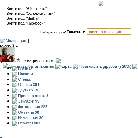
Войти под "ВКонтакте"
Войти под "Одноклассники"
Войти под "Mail.ru"
Войти под "Facebook"
Тюмень
▼
Выберите город:
Модерация
|
Русский
|
Еще
Меню
|
Войти / Зарегистрироваться
Добавить организацию
Карта
Пригласить друзей (+20%)
Главная
Новости
Стенка
Отзывы
381
Друзья
204
Приглашенные
2
Закладки
13
Фотографии
225
Объекты
30
Изменения
30
Отметки
401