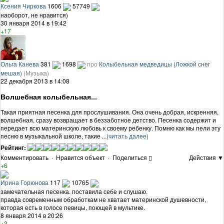
Ксения Чиркова
1606
57749
наоборот, не нравится)
30 января 2014 в 19:42
+17
Ольга Канева
381
1698
про
Колыбельная медведицы (Ложкой снег
мешая)
(Музыка)
22 декабря 2013 в 14:08
Волшебная колыбельная...
Такая приятная песенка для прослушивания. Она очень добрая, искренняя,
волшебная, сразу возвращает в беззаботное детство. Песенка содержит и
передает всю материнскую любовь к своему ребенку. Помню как мы пели эту
песню в музыкальной школе, такие ...
(читать далее)
Рейтинг:
Комментировать
·
Нравится объект
·
Поделиться
Действия ▼
+6
Ирина Горюнова
117
10765
замечательная песенка. поставила себе и слушаю.
правда современным обработкам не хватает материнской душевности,
которая есть в голосе певицы, поющей в мультике.
8 января 2014 в 20:26
+3