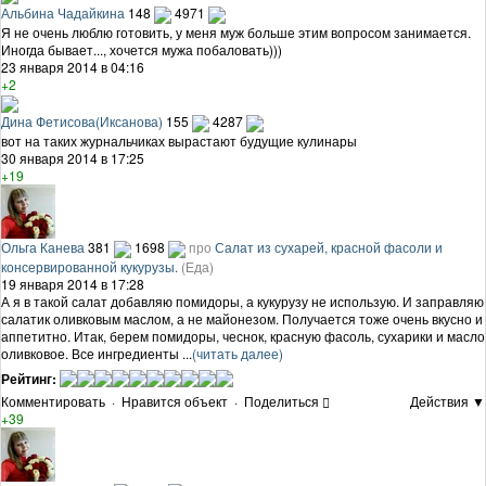
Альбина Чадайкина
148
4971
Я не очень люблю готовить, у меня муж больше этим вопросом занимается.
Иногда бывает..., хочется мужа побаловать)))
23 января 2014 в 04:16
+2
Дина Фетисова(Иксанова)
155
4287
вот на таких журнальчиках вырастают будущие кулинары
30 января 2014 в 17:25
+19
Ольга Канева
381
1698
про
Салат из сухарей, красной фасоли и
консервированной кукурузы.
(Еда)
19 января 2014 в 17:28
А я в такой салат добавляю помидоры, а кукурузу не использую. И заправляю
салатик оливковым маслом, а не майонезом. Получается тоже очень вкусно и
аппетитно. Итак, берем помидоры, чеснок, красную фасоль, сухарики и масло
оливковое. Все ингредиенты ...
(читать далее)
Рейтинг:
Комментировать
·
Нравится объект
·
Поделиться
Действия ▼
+39