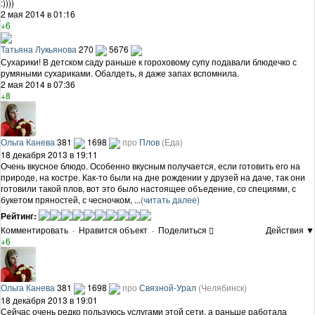
:))))
2 мая 2014 в 01:16
+6
Татьяна Лукьянова
270
5676
Сухарики! В детском саду раньше к гороховому супу подавали блюдечко с
румяными сухариками. Обалдеть, я даже запах вспомнила.
2 мая 2014 в 07:36
+8
Ольга Канева
381
1698
про
Плов
(Еда)
18 декабря 2013 в 19:11
Очень вкусное блюдо. Особенно вкусным получается, если готовить его на
природе, на костре. Как-то были на дне рождении у друзей на даче, так они
готовили такой плов, вот это было настоящее объедение, со специями, с
букетом пряностей, с чесночком, ...
(читать далее)
Рейтинг:
Комментировать
·
Нравится объект
·
Поделиться
Действия ▼
+6
Ольга Канева
381
1698
про
Связной-Урал
(Челябинск)
18 декабря 2013 в 19:01
Сейчас очень редко пользуюсь услугами этой сети, а раньше работала