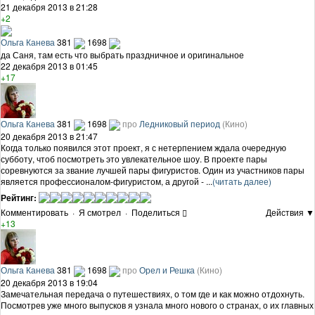
21 декабря 2013 в 21:28
+2
Ольга Канева
381
1698
да Саня, там есть что выбрать праздничное и оригинальное
22 декабря 2013 в 01:45
+17
Ольга Канева
381
1698
про
Ледниковый период
(Кино)
20 декабря 2013 в 21:47
Когда только появился этот проект, я с нетерпением ждала очередную
субботу, чтоб посмотреть это увлекательное шоу. В проекте пары
соревнуются за звание лучшей пары фигуристов. Один из участников пары
является профессионалом-фигуристом, а другой - ...
(читать далее)
Рейтинг:
Комментировать
·
Я смотрел
·
Поделиться
Действия ▼
+13
Ольга Канева
381
1698
про
Орел и Решка
(Кино)
20 декабря 2013 в 19:04
Замечательная передача о путешествиях, о том где и как можно отдохнуть.
Посмотрев уже много выпусков я узнала много нового о странах, о их главных