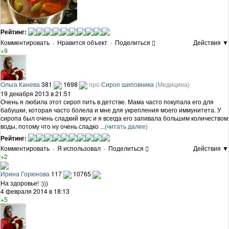
Рейтинг:
Комментировать
·
Нравится объект
·
Поделиться
Действия ▼
+9
Ольга Канева
381
1698
про
Сироп шиповника
(Медицина)
19 декабря 2013 в 21:51
Очень я любила этот сироп пить в детстве. Мама часто покупала его для
бабушки, которая часто болела и мне для укрепления моего иммунитета. У
сиропа был очень сладкий вкус и я всегда его запивала большим количеством
воды, потому что ну очень сладко ...
(читать далее)
Рейтинг:
Комментировать
·
Я использовал
·
Поделиться
Действия ▼
+2
Ирина Горюнова
117
10765
На здоровье! :)))
4 февраля 2014 в 18:13
+5