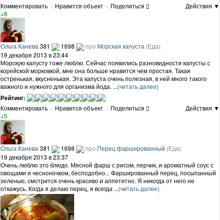
Комментировать
·
Нравится объект
·
Поделиться
Действия ▼
+8
Ольга Канева
381
1698
про
Морская капуста
(Еда)
19 декабря 2013 в 23:44
Морскую капусту тоже люблю. Сейчас появились разновидности капусты с
корейской морковкой, мне она больше нравится чем простая. Такая
остренькая, вкусненькая. Эта капуста очень полезная, в ней много такого
важного и нужного для организма йода. ...
(читать далее)
Рейтинг:
Комментировать
·
Нравится объект
·
Поделиться
Действия ▼
+5
Ольга Канева
381
1698
про
Перец фаршированный
(Еда)
19 декабря 2013 в 23:37
Очень люблю это блюдо. Мясной фарш с рисом, перчик, и ароматный соус с
овощами и чесноночком, бесподобно... Фаршированный перец, посыпанный
зеленью, смотрится очень красиво и аппетитно. Я никогда от него не
откажусь. Когда я делаю перец, я всегда ...
(читать далее)