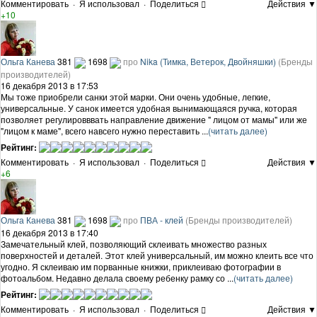
Комментировать
·
Я использовал
·
Поделиться
Действия ▼
+10
Ольга Канева
381
1698
про
Nika (Тимка, Ветерок, Двойняшки)
(Бренды
производителей)
16 декабря 2013 в 17:53
Мы тоже приобрели санки этой марки. Они очень удобные, легкие,
универсальные. У санок имеется удобная вынимающаяся ручка, которая
позволяет регулировввать направление движение " лицом от мамы" или же
"лицом к маме", всего навсего нужно переставить ...
(читать далее)
Рейтинг:
Комментировать
·
Я использовал
·
Поделиться
Действия ▼
+6
Ольга Канева
381
1698
про
ПВА - клей
(Бренды производителей)
16 декабря 2013 в 17:40
Замечательный клей, позволяющий склеивать множество разных
поверхностей и деталей. Этот клей универсальный, им можно клеить все что
угодно. Я склеиваю им порванные книжки, приклеиваю фотографии в
фотоальбом. Недавно делала своему ребенку рамку со ...
(читать далее)
Рейтинг:
Комментировать
·
Я использовал
·
Поделиться
Действия ▼