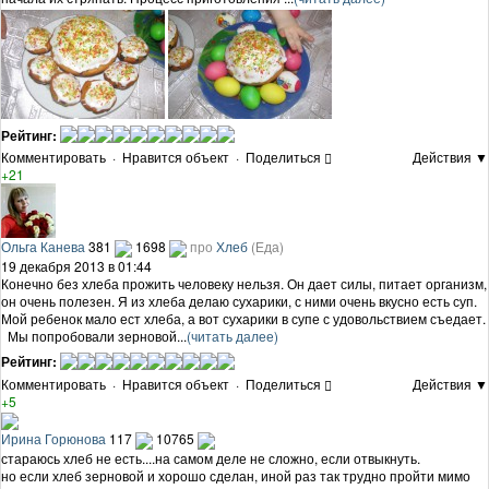
Рейтинг:
Комментировать
·
Нравится объект
·
Поделиться
Действия ▼
+21
Ольга Канева
381
1698
про
Хлеб
(Еда)
19 декабря 2013 в 01:44
Конечно без хлеба прожить человеку нельзя. Он дает силы, питает организм,
он очень полезен. Я из хлеба делаю сухарики, с ними очень вкусно есть суп.
Мой ребенок мало ест хлеба, а вот сухарики в супе с удовольствием съедает.
Мы попробовали зерновой...
(читать далее)
Рейтинг:
Комментировать
·
Нравится объект
·
Поделиться
Действия ▼
+5
Ирина Горюнова
117
10765
стараюсь хлеб не есть....на самом деле не сложно, если отвыкнуть.
но если хлеб зерновой и хорошо сделан, иной раз так трудно пройти мимо