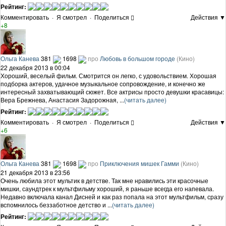
Рейтинг:
Комментировать
·
Я смотрел
·
Поделиться
Действия ▼
+8
Ольга Канева
381
1698
про
Любовь в большом городе
(Кино)
22 декабря 2013 в 00:04
Хороший, веселый фильм. Смотрится он легко, с удовольствием. Хорошая
подборка актеров, удачное музыкальное сопровождение, и конечно же
интересный захватывающий сюжет. Все актрисы просто девушки красавицы:
Вера Брежнева, Анастасия Задорожная, ...
(читать далее)
Рейтинг:
Комментировать
·
Я смотрел
·
Поделиться
Действия ▼
+6
Ольга Канева
381
1698
про
Приключения мишек Гамми
(Кино)
21 декабря 2013 в 23:56
Очень любила этот мультик в детстве. Так мне нравились эти красочные
мишки, саундтрек к мультфильму хороший, я раньше всегда его напевала.
Недавно включала канал Дисней и как раз попала на этот мультфильм, сразу
вспомнилось беззаботное детство и ...
(читать далее)
Рейтинг: