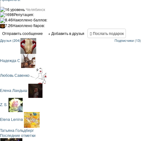
16 уровень
Челябинск
1698
Репутация:
8.46
Накоплено баллов:
7.26
Накоплено flapов:
Отправить сообщение
+ Добавить в друзья
Послать подарок
Друзья (204)
Подписчики (13)
Надежда С
Любовь Савенко
Елена Ландыш
Z. S.
Elena Lenina
Татьяна Гольдберг
Последние отметки