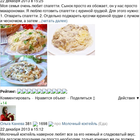
22 декабря 2013 в 15:25
Моя семья очень любит спагетти. Сынок просто их обожает, он у нас просто
макарономан. Я люблю готовить спагетти с куриной грудкой. Для этого нужно:
1. Отварить спагетти. 2. Отдельно поджарить кусочки куриной грудки с лучком
и чесночком, а затем ...
(читать далее)
Рейтинг:
Комментировать
·
Нравится объект
·
Поделиться
Действия ▼
+14
Ольга Канева
381
1698
про
Молочный коктейль
(Еда)
22 декабря 2013 в 15:12
Молочный коктейль наверное любят все за его нежный и сладковатый вкус.
На детском празднике он просто необходим, только конечно же он должен