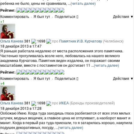
ребенка не было, цены не сравнивала, ...
(читать далее)
Рейтинг:
Комментировать
·
Я был тут
·
Поделиться
Действия ▼
+1
Ольга Канева
381
1698
про
Памятник И.В. Курчатову
(Челябинск)
18 декабря 2013 в 17:47
Я раньше работала недалеко от места расположения этого памятника.
Частенько прогуливалась возле него, любовалась на нашего великого
академика Курчатова. Памятник виден издалека, он поражает своими
масштабами, вместе с постаментом он достигает 11 ...
(читать далее)
Рейтинг:
Комментировать
·
Я был тут
·
Поделиться
Действия ▼
+4
Ольга Канева
381
1698
про
ИКЕА
(Бренды производителей)
18 декабря 2013 в 17:28
Ообожаю Икею. Когда туда заходишь глаза разбегаются от всех этих милых
штучек, модных вещичек, а главное цена не отпугивает, а наоборот манит и
манит. Когда в первый раз туда приехали, то я затарилась хорошо, накупила
подушек декоративных, посуду, ...
(читать далее)