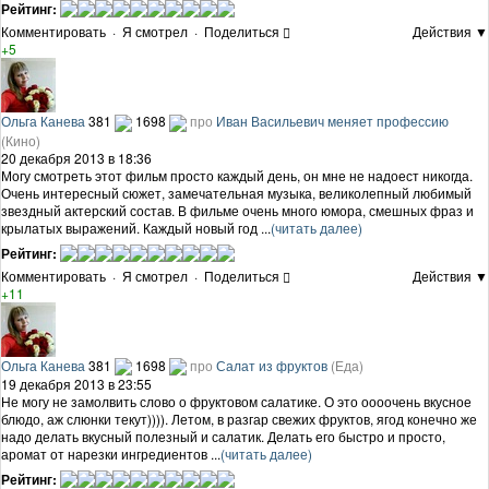
Рейтинг:
Комментировать
·
Я смотрел
·
Поделиться
Действия ▼
+5
Ольга Канева
381
1698
про
Иван Васильевич меняет профессию
(Кино)
20 декабря 2013 в 18:36
Могу смотреть этот фильм просто каждый день, он мне не надоест никогда.
Очень интересный сюжет, замечательная музыка, великолепный любимый
звездный актерский состав. В фильме очень много юмора, смешных фраз и
крылатых выражений. Каждый новый год ...
(читать далее)
Рейтинг:
Комментировать
·
Я смотрел
·
Поделиться
Действия ▼
+11
Ольга Канева
381
1698
про
Салат из фруктов
(Еда)
19 декабря 2013 в 23:55
Не могу не замолвить слово о фруктовом салатике. О это оооочень вкусное
блюдо, аж слюнки текут)))). Летом, в разгар свежих фруктов, ягод конечно же
надо делать вкусный полезный и салатик. Делать его быстро и просто,
аромат от нарезки ингредиентов ...
(читать далее)
Рейтинг: