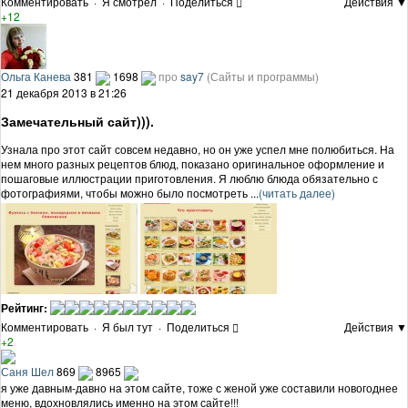
Комментировать
·
Я смотрел
·
Поделиться
Действия ▼
+12
Ольга Канева
381
1698
про
say7
(Сайты и программы)
21 декабря 2013 в 21:26
Замечательный сайт))).
Узнала про этот сайт совсем недавно, но он уже успел мне полюбиться. На
нем много разных рецептов блюд, показано оригинальное оформление и
пошаговые иллюстрации приготовления. Я люблю блюда обязательно с
фотографиями, чтобы можно было посмотреть ...
(читать далее)
Рейтинг:
Комментировать
·
Я был тут
·
Поделиться
Действия ▼
+2
Саня Шел
869
8965
я уже давным-давно на этом сайте, тоже с женой уже составили новогоднее
меню, вдохновлялись именно на этом сайте!!!