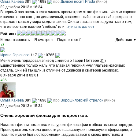
Ольга Канева
381
1698
про
Дьявол носит Prada
(Кино)
22 декабря 2013 в 16:34
В первый раз очень впечатлилась просмотром этого фильма. Фильм хорошо
и качественно снят, он динамичный, современный, позитивный, прекрасно
отражает красоту мира моды и стиля. Фильм заставляет задуматься о том,
что же все-таки важнее "любовь" или ...
(читать далее)
Рейтинг:
Комментировать
·
Я смотрел
·
Поделиться
Действия ▼
+3
Ирина Горюнова
117
10765
Меня очень порадовал эпизод с книгой о Гарри Поттере :))))
Единственное только жаль, что главная героиня кучу платьев красивых
отдала. Они ей так шли, в отличие от джинсов и свитеров безликих.
8 января 2014 в 03:01
+36
Ольга Канева
381
1698
про
Ворошиловский стрелок
(Кино)
22 декабря 2013 в 15:34
Очень хороший фильм для подростков.
Нам этот фильм показывали на уроке философии в обязательном порядке.
Преподаватель хотела донести до нас важную и полезную информацию, о
том, что нужно быть осторожными, задумываться о своих действиях и