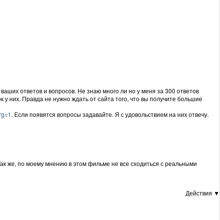
аших ответов и вопросов. Не знаю много ли но у меня за 300 ответов
к у них. Правда не нужно ждать от сайта того, что вы получите большие
rg=1
. Если появятся вопросы задавайте. Я с удовольствием на них отвечу.
Так же, по моему мнению в этом фильме не все сходиться с реальными
Действия ▼