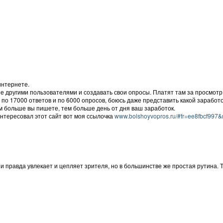
интернете.
другими пользователями и создавать свои опросы. Платят там за просмотр в
 по 17000 ответов и по 6000 опросов, боюсь даже представить какой заработо
Чем больше вы пишете, тем больше день от дня ваш заработок.
интересовал этот сайт вот моя ссылочка
www.bolshoyvopros.ru/#fr=ee8fbcf997&
 и правда увлекает и цепляет зрителя, но в большинстве же простая рутина. 