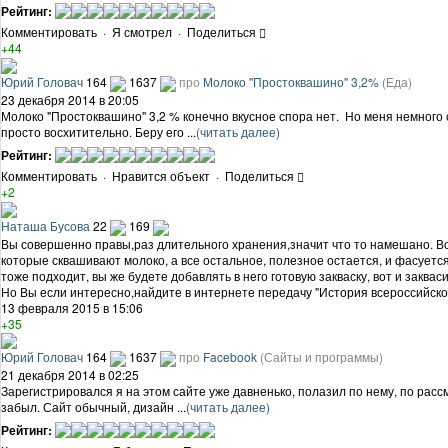
Рейтинг:
Комментировать
·
Я смотрел
·
Поделиться
+44
Юрий Головач
164
1637
про
Молоко "Простоквашино" 3,2%
(Еда)
23 декабря 2014 в 20:05
Молоко "Простоквашино" 3,2 % конечно вкусное спора нет. Но меня немного с
просто восхитительно. Беру его ...
(читать далее)
Рейтинг:
Комментировать
·
Нравится объект
·
Поделиться
+2
Наташа Бусова
22
169
Вы совершенно правы,раз длительного хранения,значит что то намешано. Во
которые сквашивают молоко, а все остальное, полезное остается, и фасуется 
тоже подходит, вы же будете добавлять в него готовую закваску, вот и закваси
Но Вы если интересно,найдите в интернете передачу "История всероссийско
13 февраля 2015 в 15:06
+35
Юрий Головач
164
1637
про
Facebook
(Сайты и программы)
21 декабря 2014 в 02:25
Зарегистрировался я на этом сайте уже давненько, полазил по нему, по рассм
забыл. Сайт обычный, дизайн ...
(читать далее)
Рейтинг: