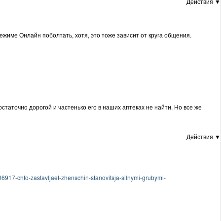
Действия ▼
режиме Онлайн поболтать, хотя, это тоже зависит от круга общения.
статочно дорогой и частенько его в наших аптеках не найти. Но все же
Действия ▼
917-chto-zastavljaet-zhenschin-stanovitsja-silnymi-grubymi-