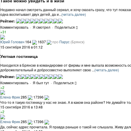
Такое можно увидеть и в жизи
Недавно начал смотреть данный сериал, и хочу сказать сразу, что тут показ
одна воспитывает двух детей, да и...
(читать далее)
Рейтинг:
Комментировать
·
Я смотрел
·
Поделиться
+31
Юрий Головач
164
1637
про
Парус
(Брянск)
15 сентября 2016 в 01:12
Уютная гостиница
Находился в Брянске в командировке от фирмы и мне выпала возможность ос
доброжелательный и добросовестно выполняет свою ...
(читать далее)
Рейтинг:
Комментировать
·
Я был тут
·
Поделиться
+2
Елена Фрик
285
17396
Что-то я такую гостиницу у нас не знаю. А в каком она районе? Не думайте то
15 сентября 2016 в 13:48
+2
Елена Фрик
285
17396
Да, сейчас адрес прочитала. Я правда раньше о такой не слышала. Живу дале