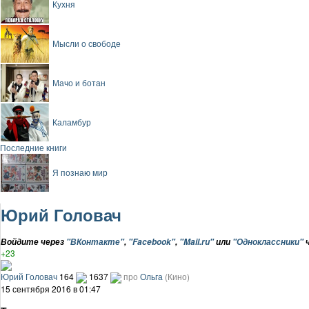
Кухня
Мысли о свободе
Мачо и ботан
Каламбур
Последние книги
Я познаю мир
Юрий Головач
Войдите через
"ВКонтакте"
,
"Facebook"
,
"Mail.ru"
или
"Одноклассники"
ч
+23
Юрий Головач
164
1637
про
Ольга
(Кино)
15 сентября 2016 в 01:47