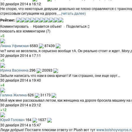
30 декабря 2014 в 16:12
Не спорю, что некоторые девушки довольно не плохо справляются с транспор
стрессовым ситуациям на дороге, ...
(читать далее)
Рейтинг:
Комментировать
·
Нравится объект
·
Поделиться
показать все комментарии (7)
+5
Лиана Уфимская
6583
87439
чо? ничо не веселила, я серьезно вообще тА. Он реально стоит и ждет. Могу 
30 декабря 2014 в 17:11
+5
Ирина Васенина
296
20093
Забыли написать что нам в окна кричат! И так страшно, они еще орут...
30 декабря 2014 в 19:40
+4
Галина Жилина
626
31173
Мой муж мне рассказывал летом, как женщина на дороге бросила машину на п
30 декабря 2014 в 23:12
+12
Юрий Головач
164
1637
30 декабря 2014 в 15:47
Люди добрые! Поставте плюсики ответу от Plush вот тут
www.bolshoyvopros.ru