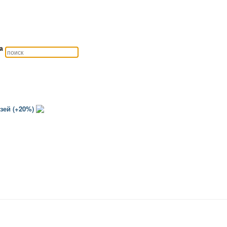
а
зей (+20%)