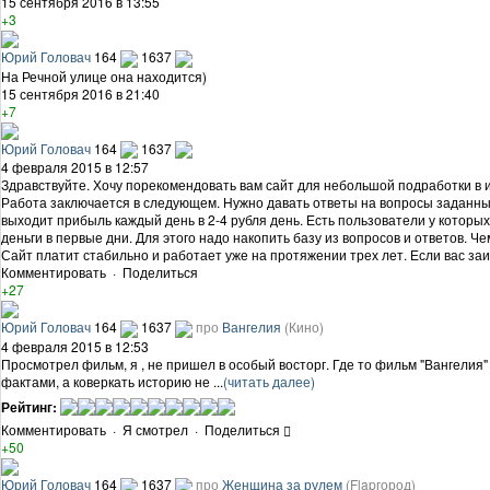
15 сентября 2016 в 13:55
+3
Юрий Головач
164
1637
На Речной улице она находится)
15 сентября 2016 в 21:40
+7
Юрий Головач
164
1637
4 февраля 2015 в 12:57
Здравствуйте. Хочу порекомендовать вам сайт для небольшой подработки в 
Работа заключается в следующем. Нужно давать ответы на вопросы заданные 
выходит прибыль каждый день в 2-4 рубля день. Есть пользователи у которых
деньги в первые дни. Для этого надо накопить базу из вопросов и ответов. 
Сайт платит стабильно и работает уже на протяжении трех лет. Если вас за
Комментировать
·
Поделиться
+27
Юрий Головач
164
1637
про
Вангелия
(Кино)
4 февраля 2015 в 12:53
Просмотрел фильм, я , не пришел в особый восторг. Где то фильм "Вангелия"
фактами, а коверкать историю не ...
(читать далее)
Рейтинг:
Комментировать
·
Я смотрел
·
Поделиться
+50
Юрий Головач
164
1637
про
Женщина за рулем
(Flapгород)