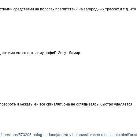
тными средствами на полосах препятствий на загородных трассах и т.д. Что 
даже имя его сказать, ему пофиГ. Зовут Дамир.
овороте и бежать, ей все сигналят, она не оглядываясь, быстро удаляется.
/questions/573205-nalog-na-tunejadstvo-v-belorussii-vashe-otnoshenie.html#a