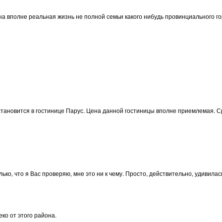
ана вполне реальная жизнь не полной семьи какого нибудь провинциального г
тановится в гостинице Парус. Цена данной гостиницы вполне приемлемая. Ср
лько, что я Вас проверяю, мне это ни к чему. Просто, действительно, удивила
ко от этого района.