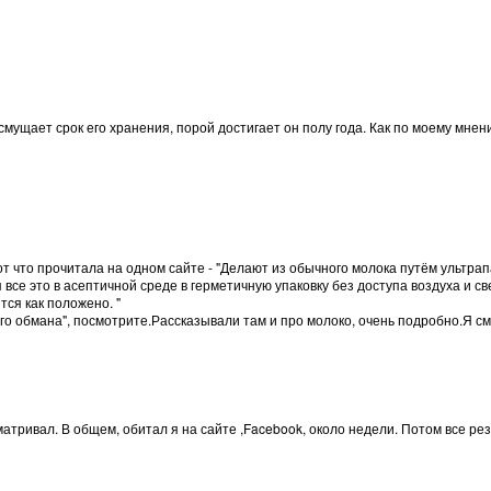
мущает срок его хранения, порой достигает он полу года. Как по моему мнен
т что прочитала на одном сайте - "Делают из обычного молока путём ультра
все это в асептичной среде в герметичную упаковку без доступа воздуха и све
тся как положено. "
го обмана", посмотрите.Рассказывали там и про молоко, очень подробно.Я см
атривал. В общем, обитал я на сайте ,Facebook, около недели. Потом все рез