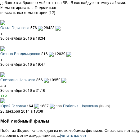
добавте в избранное мой ответ на БВ . Я вас найду и отомщу лайками.
Комментировать
·
Поделиться
показать все комментарии (12)
Ольга Горчакова
576
29428
+
30 сентября 2016 в 18:34
Оксана Владимировна
216
12039
+
30 сентября 2016 в 19:47
Светлана Новикова
366
10952
ага
30 сентября 2016 в 21:16
+35
Юрий Головач
164
1637
про
Побег из Шоушенка
(Кино)
28 декабря 2014 в 18:08
Мой любимый фильм
Побег из Шоушенка- это один из моих любимых фильмов. Он заставляет заду
на ровне с этим жажда наживы, ...
(читать далее)