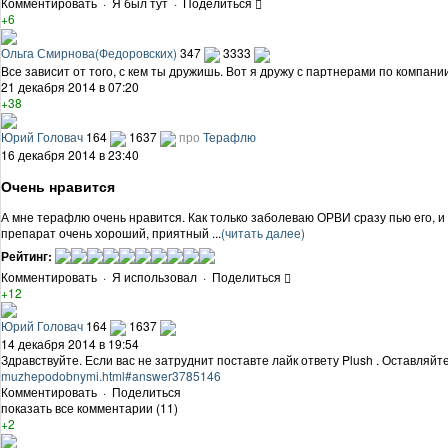
Комментировать
·
Я был тут
·
Поделиться
+6
Ольга Смирнова(Федоровских)
347
3333
Все зависит от того, с кем ты дружишь. Вот я дружу с партнерами по компани
21 декабря 2014 в 07:20
+38
Юрий Головач
164
1637
про
Терафлю
16 декабря 2014 в 23:40
Очень нравится
А мне терафлю очень нравится. Как только заболеваю ОРВИ сразу пью его, и б
препарат очень хороший, приятный ...
(читать далее)
Рейтинг:
Комментировать
·
Я использовал
·
Поделиться
+12
Юрий Головач
164
1637
14 декабря 2014 в 19:54
Здравствуйте. Если вас не затруднит поставте лайк ответу Plush . Оставляй
muzhepodobnymi.html#answer3785146
Комментировать
·
Поделиться
показать все комментарии (11)
+2