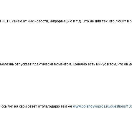
и НСП. Узнаю от них новости, информацию и т.д. Это не для тех, кто любит в 
олезнь отпускает практически моментом. Конечно есть минус в том, что он до
те ссылки на свои ответ отблагодарю тем же
www.bolshoyvopros.ru/questions/1306